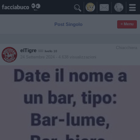

Post Singolo
≡ Menu
Chiacchiera
elTigre
livello 10
24 Settembre 2024
- 4.638 visualizzazioni