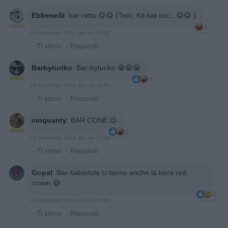
EbbeneSi
:
bar retta 😋😋 (Twix, Kit-kat ecc...😋😋 )
1
24 Settembre 2024 alle ore 14:58
·
Ti stimo
·
Rispondi
Barbyturiko
:
Bar-byturiko 😁😁😁
3
24 Settembre 2024 alle ore 14:58
·
Ti stimo
·
Rispondi
cinquanty
:
BAR CONE 😉
2
24 Settembre 2024 alle ore 15:04
·
Ti stimo
·
Rispondi
Gopal
:
Bar-babietola ci fanno anche la birra red
crown 😅
2
24 Settembre 2024 alle ore 15:06
·
Ti stimo
·
Rispondi