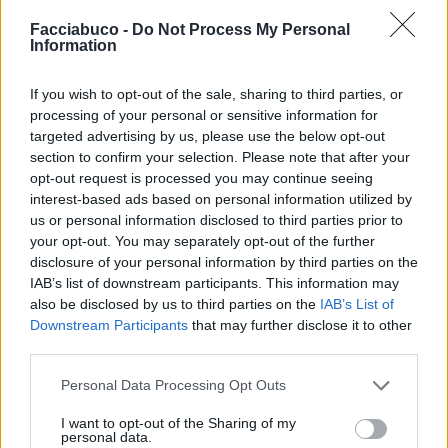
Facciabuco -
Do Not Process My Personal
Information
If you wish to opt-out of the sale, sharing to third parties, or
Thaimax
:
Bar stardo
processing of your personal or sensitive information for
1
targeted advertising by us, please use the below opt-out
24 Settembre 2024 alle ore 14:48
section to confirm your selection. Please note that after your
·
Ti stimo
·
Rispondi
opt-out request is processed you may continue seeing
interest-based ads based on personal information utilized by
Anjuli
:
Bar-collo
us or personal information disclosed to third parties prior to
2
your opt-out. You may separately opt-out of the further
24 Settembre 2024 alle ore 14:50
disclosure of your personal information by third parties on the
·
Ti stimo
·
Rispondi
IAB’s list of downstream participants. This information may
also be disclosed by us to third parties on the
IAB’s List of
Bronsequerte
:
Bar- code
Downstream Participants
that may further disclose it to other
2
third parties.
24 Settembre 2024 alle ore 14:51
·
Ti stimo
·
Rispondi
Personal Data Processing Opt Outs
messen
:
Bar rique
I want to opt-out of the Sharing of my
personal data.
2
24 Settembre 2024 alle ore 14:51