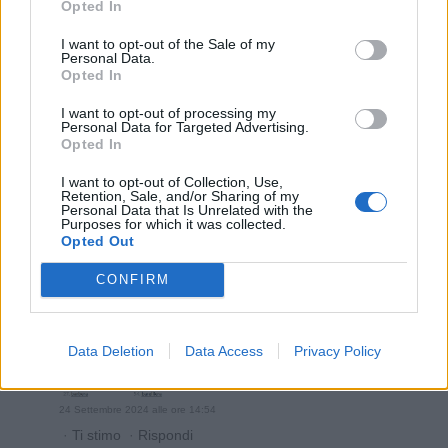
Opted In
·
Ti stimo
·
Rispondi
I want to opt-out of the Sale of my
Personal Data.
Bronsequerte
:
Nabiral bar
Opted In
1
24 Settembre 2024 alle ore 14:53
I want to opt-out of processing my
Personal Data for Targeted Advertising.
·
Ti stimo
·
Rispondi
Opted In
GustavoLAPASTA
:
I want to opt-out of Collection, Use,
1
Retention, Sale, and/or Sharing of my
Personal Data that Is Unrelated with the
Purposes for which it was collected.
Opted Out
CONFIRM
Data Deletion
Data Access
Privacy Policy
24 Settembre 2024 alle ore 14:54
·
Ti stimo
·
Rispondi