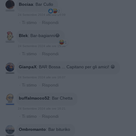
Bociaa
:
Bar Cullo
2
24 Settembre 2024 alle ore 15:09
·
Ti stimo
·
Rispondi
Blek
:
Bar-bagianni😂
1
24 Settembre 2024 alle ore 15:58
·
Ti stimo
·
Rispondi
GianpaX
:
BAR Bossa ... Capitano per gli amici! 😁
24 Settembre 2024 alle ore 16:07
·
Ti stimo
·
Rispondi
buffalmacco52
:
Bar Chetta
24 Settembre 2024 alle ore 16:21
·
Ti stimo
·
Rispondi
Ombromanto
:
Bar bituriko