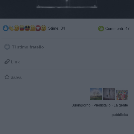
Stime: 34
Commenti: 47

Ti stimo fratello

Link

Salva
Buongiorno
·
Piedistallo
·
La gente
pubblicità