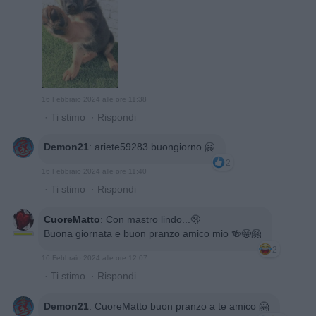
16 Febbraio 2024 alle ore 11:38
·
Ti stimo
·
Rispondi
Demon21
:
ariete59283 buongiorno 🤗
2
16 Febbraio 2024 alle ore 11:40
·
Ti stimo
·
Rispondi
CuoreMatto
:
Con mastro lindo...🫢
Buona giornata e buon pranzo amico mio 🍻😁🤗
2
16 Febbraio 2024 alle ore 12:07
·
Ti stimo
·
Rispondi
Demon21
:
CuoreMatto buon pranzo a te amico 🤗