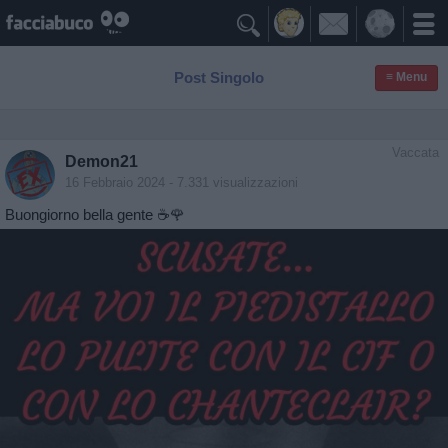

Post Singolo
≡ Menu
Vaccata
Demon21
16 Febbraio 2024
- 7.331 visualizzazioni
Buongiorno bella gente ☕🌹