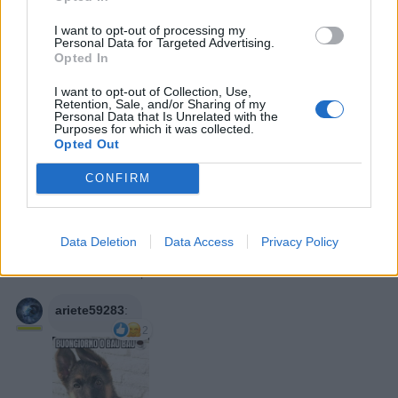
Barbyturiko
:
Cazzo ne so, c'ho il servo, barbone 😁
I want to opt-out of processing my
😁😁
Personal Data for Targeted Advertising.
2
Opted In
16 Febbraio 2024 alle ore 09:54
·
Ti stimo
·
Rispondi
I want to opt-out of Collection, Use,
Retention, Sale, and/or Sharing of my
Personal Data that Is Unrelated with the
Danilele
:
Purposes for which it was collected.
Opted Out
2
16 Febbraio 2024 alle ore 10:40
CONFIRM
·
Ti stimo
·
Rispondi
Demon21
:
Danilele
2
Data Deletion
Data Access
Privacy Policy
16 Febbraio 2024 alle ore 10:41
·
Ti stimo
·
Rispondi
ariete59283
:
2