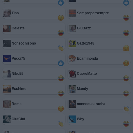
Tino
Semprepersempre
Celeste
GiuBazz
Nonsochisono
Gatto1948
Pucci75
Epaminonda
Niko55
CuoreMatto
Ecchime
Mandy
Rema
nonnocucaracha
CiufCiuf
Why