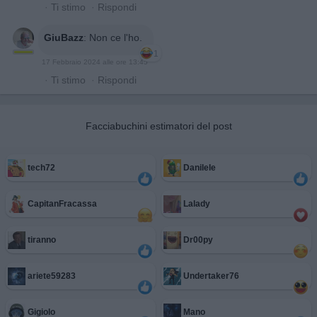
·
Ti stimo
·
Rispondi
GiuBazz
:
Non ce l'ho.
1
17 Febbraio 2024 alle ore 13:45
·
Ti stimo
·
Rispondi
Facciabuchini estimatori del post
tech72
Danilele
CapitanFracassa
Lalady
tiranno
Dr00py
ariete59283
Undertaker76
Gigiolo
Mano