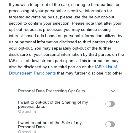
If you wish to opt-out of the sale, sharing to third parties, or
processing of your personal or sensitive information for
Tino
:
Buona giornata fra 🤗☕🤗☕
targeted advertising by us, please use the below opt-out
4
16 Febbraio 2024 alle ore 08:57
section to confirm your selection. Please note that after your
·
Ti stimo
·
Rispondi
opt-out request is processed you may continue seeing
interest-based ads based on personal information utilized by
Demon21
:
Tino buona giornata a te 🤗
us or personal information disclosed to third parties prior to
your opt-out. You may separately opt-out of the further
2
16 Febbraio 2024 alle ore 08:59
disclosure of your personal information by third parties on the
·
Ti stimo
·
Rispondi
IAB’s list of downstream participants. This information may
also be disclosed by us to third parties on the
IAB’s List of
Niko55
:
Con l'ammoniaca 😂😂buongiorno Demon ☕️
Downstream Participants
that may further disclose it to other
👋
third parties.
2
16 Febbraio 2024 alle ore 09:04
Personal Data Processing Opt Outs
·
Ti stimo
·
Rispondi
I want to opt-out of the Sharing of my
personal data.
Demon21
:
Niko55 buongiorno 🤗
Opted In
2
16 Febbraio 2024 alle ore 09:06
I want to opt-out of the Sale of my
·
Ti stimo
·
Rispondi
Personal Data.
Opted In