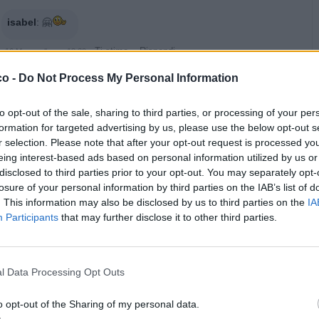
isabel
:
🤗
·
Ti stimo
·
Rispondi
16 Marzo alle ore 18:30
co -
Do Not Process My Personal Information
isabel
:
Dai fatti vivo 🤗
·
Ti stimo
·
Rispondi
24 Marzo alle ore 22:07
to opt-out of the sale, sharing to third parties, or processing of your per
formation for targeted advertising by us, please use the below opt-out s
Bomber9
:
Buona serata vecio mio🙋‍♂️🍺
r selection. Please note that after your opt-out request is processed y
eing interest-based ads based on personal information utilized by us or
·
Ti stimo
·
Rispondi
6 Maggio alle ore 21:17
disclosed to third parties prior to your opt-out. You may separately opt-
losure of your personal information by third parties on the IAB’s list of
. This information may also be disclosed by us to third parties on the
IA
pubblicità
Participants
that may further disclose it to other third parties.
l Data Processing Opt Outs
o opt-out of the Sharing of my personal data.