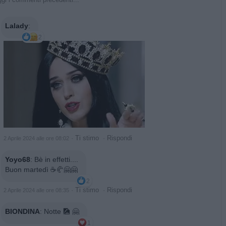
Lalady
:
2
·
Ti stimo
·
Rispondi
2 Aprile 2024 alle ore 08:02
Yoyo68
:
Bè in effetti....
Buon martedì ☕🥐🤗🤗
2
·
Ti stimo
·
Rispondi
2 Aprile 2024 alle ore 08:35
BIONDINA
:
Notte 🎑 🤗
1