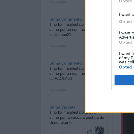
Opted 
5 Aprile 2024
I want t
Stima Commento
:
Opted 
Tino ha manifestato la sua
stima per
un commento postato
I want 
da Demon21
Advertis
Opted 
5 Aprile 2024
I want t
of my P
was col
Stima Commento
:
Opted 
Tino ha manifestato la sua
stima per
un commento postato
Buona 
da PAOLA63
5 Aprile 2024
Stima Vaccata
:
Tino ha manifestato la sua
stima per
la vaccata postata da
Undertaker76