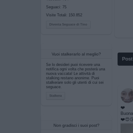
Seguaci:
75
Visite Totali: 150.852
Diventa Seguace di Tino
Vuoi stalkerarlo al meglio?
Post
Se lo desideri puoi ricevere una
notifica ogni volta che posterà una
I po
nuova vaccata! Le attività di
stalking restano anonime. Puoi
stalkerare solo gli utenti di cui sei
I po
seguace.
Pos
Stalkera
❤️
Pos
Buona 
❤️😍
Prim
Non gradisci i suoi post?