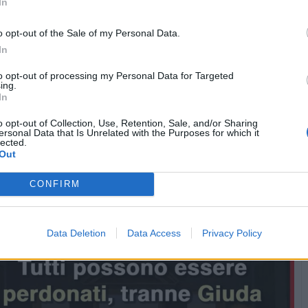
In
o opt-out of the Sale of my Personal Data.
In
to opt-out of processing my Personal Data for Targeted
ing.
In
o opt-out of Collection, Use, Retention, Sale, and/or Sharing
ersonal Data that Is Unrelated with the Purposes for which it
lected.
Chiacchiera
Tino
livello 10
Out
31 Marzo 2024
- 6.435 visualizzazioni
Pasqua a tutti bellezze 😘❤️🌹😍
CONFIRM
Data Deletion
Data Access
Privacy Policy