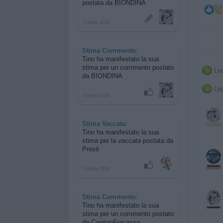
postata da BIONDINA
5 Aprile 2024
Stima Commento
:
Tino ha manifestato la sua
stima per
un commento postato
Leg

da BIONDINA
Leg

5 Aprile 2024
Stima Vaccata
:
Tino ha manifestato la sua
stima per
la vaccata postata da
Prosit
5 Aprile 2024
Stima Commento
:
Tino ha manifestato la sua
stima per
un commento postato
da CapitanFracassa