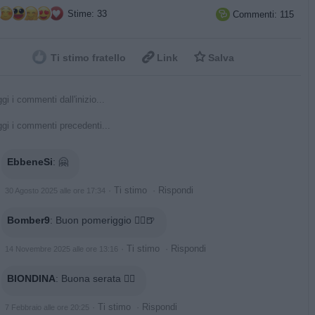
Stime: 33
Commenti: 115



Ti stimo fratello
Link
Salva
gi i commenti dall'inizio...
gi i commenti precedenti...
EbbeneSi
:
🤗
·
Ti stimo
·
Rispondi
30 Agosto 2025 alle ore 17:34
Bomber9
:
Buon pomeriggio 🙋‍♂️🍺
·
Ti stimo
·
Rispondi
14 Novembre 2025 alle ore 13:16
BIONDINA
:
Buona serata 🙋‍♀️
·
Ti stimo
·
Rispondi
7 Febbraio alle ore 20:25