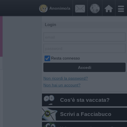


Anonimo/a
Login
Resta connesso
Non ricordi la password?
Non hai un account?
Cos'è sta vaccata?
Scrivi a Facciabuco