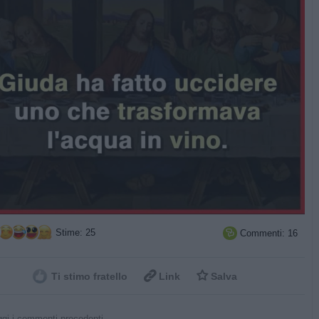
Stime: 25
Commenti: 16



Ti stimo fratello
Link
Salva
gi i commenti precedenti...