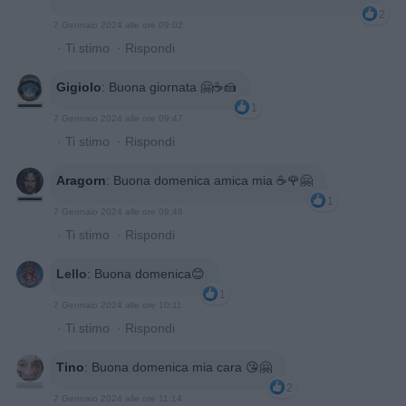
2
7 Gennaio 2024 alle ore 09:02
·
Ti stimo
·
Rispondi
Gigiolo
:
Buona giornata 🤗☕🍰
1
7 Gennaio 2024 alle ore 09:47
·
Ti stimo
·
Rispondi
Aragorn
:
Buona domenica amica mia ☕️🌹🤗
1
7 Gennaio 2024 alle ore 09:48
·
Ti stimo
·
Rispondi
Lello
:
Buona domenica😊
1
7 Gennaio 2024 alle ore 10:11
·
Ti stimo
·
Rispondi
Tino
:
Buona domenica mia cara 😘🤗
2
7 Gennaio 2024 alle ore 11:14