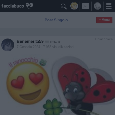

Post Singolo
≡ Menu
Chiacchiera
Benemerita59
livello 10
7 Gennaio 2024
- 7.956 visualizzazioni