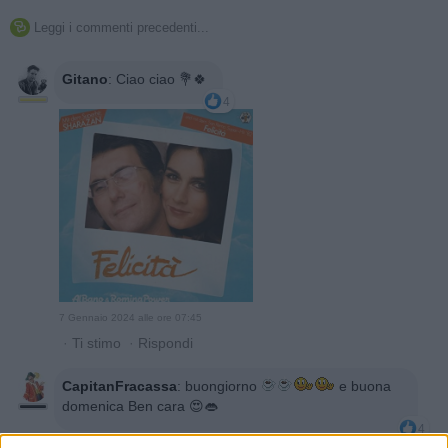
Leggi i commenti precedenti...

Gitano
:
Ciao ciao 💐🍀
4
7 Gennaio 2024 alle ore 07:45
·
Ti stimo
·
Rispondi
CapitanFracassa
:
buongiorno
e buona
domenica Ben cara 😍👄
4
7 Gennaio 2024 alle ore 07:46