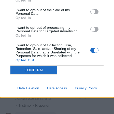
Opted In
·
Ti stimo
·
Rispondi
I want to opt-out of the Sale of my
Mitraglietta
:
Buona domenica
Personal Data.
3
Opted In
7 Gennaio 2024 alle ore 08:04
·
Ti stimo
·
Rispondi
I want to opt-out of processing my
Personal Data for Targeted Advertising.
Opted In
BIONDINA
:
Buongiorno ☕
2
I want to opt-out of Collection, Use,
7 Gennaio 2024 alle ore 08:10
Retention, Sale, and/or Sharing of my
Personal Data that Is Unrelated with the
·
Ti stimo
·
Rispondi
Purposes for which it was collected.
Opted Out
Stany
:
Buongiorno
2
CONFIRM
7 Gennaio 2024 alle ore 08:12
·
Ti stimo
·
Rispondi
Data Deletion
Data Access
Privacy Policy
Soldato
:
Buona giornata Benemerita59
3
7 Gennaio 2024 alle ore 08:16
·
Ti stimo
·
Rispondi