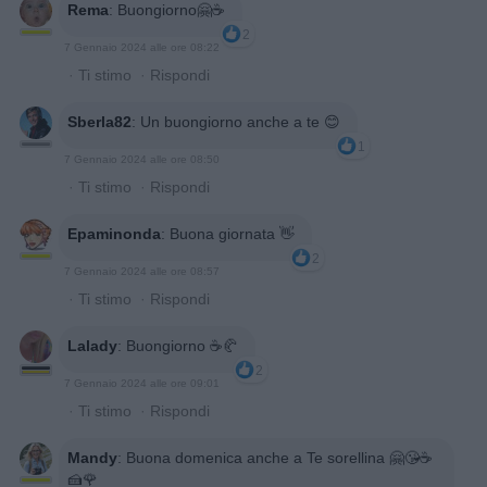
Rema
:
Buongiorno🤗☕️
2
7 Gennaio 2024 alle ore 08:22
·
Ti stimo
·
Rispondi
Sberla82
:
Un buongiorno anche a te 😊
1
7 Gennaio 2024 alle ore 08:50
·
Ti stimo
·
Rispondi
Epaminonda
:
Buona giornata 👋
2
7 Gennaio 2024 alle ore 08:57
·
Ti stimo
·
Rispondi
Lalady
:
Buongiorno ☕️🥐
2
7 Gennaio 2024 alle ore 09:01
·
Ti stimo
·
Rispondi
Mandy
:
Buona domenica anche a Te sorellina 🤗😘☕️
🍰🌹