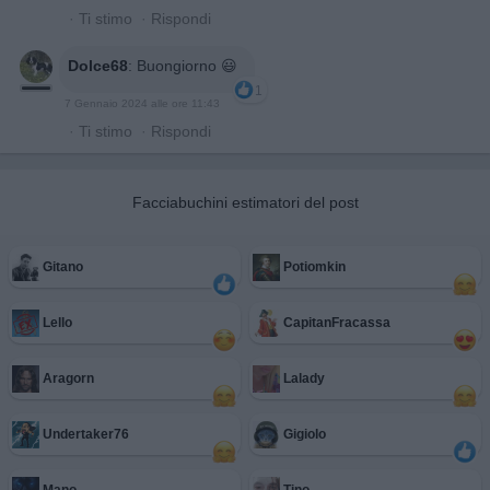
·
Ti stimo
·
Rispondi
Dolce68
:
Buongiorno 😃
1
7 Gennaio 2024 alle ore 11:43
·
Ti stimo
·
Rispondi
Facciabuchini estimatori del post
Gitano
Potiomkin
Lello
CapitanFracassa
Aragorn
Lalady
Undertaker76
Gigiolo
Mano
Tino