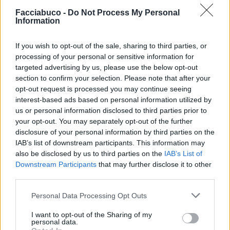
·
Ti stimo
·
Rispondi
Facciabuco -
Do Not Process My Personal
Information
Iyotake
:
Bonjour 🤗☕️
3
If you wish to opt-out of the sale, sharing to third parties, or
7 Gennaio 2024 alle ore 07:47
processing of your personal or sensitive information for
·
Ti stimo
·
Rispondi
targeted advertising by us, please use the below opt-out
section to confirm your selection. Please note that after your
Gatto1948
:
Buon giorno anche a te amica mia ☕🥐🍀
opt-out request is processed you may continue seeing
🤗
interest-based ads based on personal information utilized by
3
us or personal information disclosed to third parties prior to
7 Gennaio 2024 alle ore 07:54
your opt-out. You may separately opt-out of the further
·
Ti stimo
·
Rispondi
disclosure of your personal information by third parties on the
IAB’s list of downstream participants. This information may
Potiomkin
:
Buongiorno ☕🤗
also be disclosed by us to third parties on the
IAB’s List of
2
Downstream Participants
that may further disclose it to other
7 Gennaio 2024 alle ore 07:56
third parties.
·
Ti stimo
·
Rispondi
Personal Data Processing Opt Outs
Mano
:
Buongiorno 🤗
2
I want to opt-out of the Sharing of my
7 Gennaio 2024 alle ore 07:59
personal data.