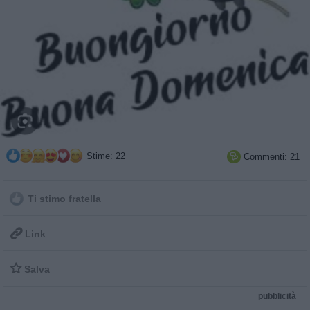
Stime: 22
Commenti: 21

Ti stimo fratella

Link

Salva
pubblicità