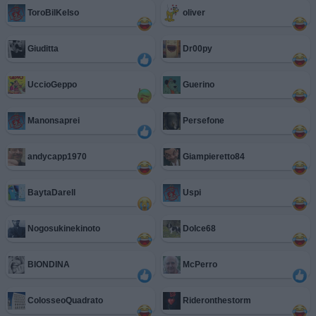
ToroBilKelso
oliver
Giuditta
Dr00py
UccioGeppo
Guerino
Manonsaprei
Persefone
andycapp1970
Giampieretto84
BaytaDarell
Uspi
Nogosukinekinoto
Dolce68
BIONDINA
McPerro
ColosseoQuadrato
Rideronthestorm