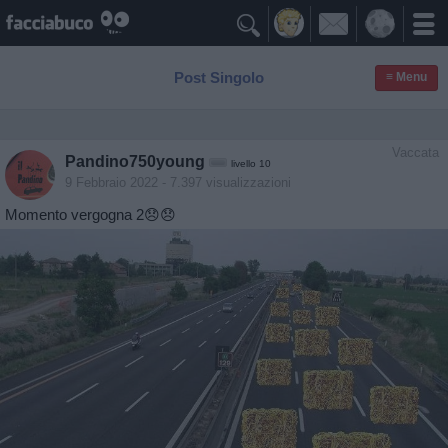

Post Singolo
≡ Menu
Vaccata
Pandino750young
livello 10
9 Febbraio 2022
- 7.397 visualizzazioni
Momento vergogna 2😞😞