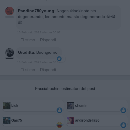
Pandino750young
:
Nogosukinekinoto sto
degenerando, lentamente ma sto degenerando 😂😂
🙈
10 Febbraio 2022 alle ore 00:07
·
Ti stimo
·
Rispondi
Giuditta
:
Buongiorno
1
10 Febbraio 2022 alle ore 08:28
·
Ti stimo
·
Rispondi
Facciabuchini estimatori del post
Liuk
chumin
Gas75
andirondella86