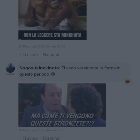
10 Febbraio 2022 alle ore 00:01
·
Ti stimo
·
Rispondi
Nogosukinekinoto
:
Ti vedo veramente in forma in
questo periodo 😂
1
10 Febbraio 2022 alle ore 00:05
·
Ti stimo
·
Rispondi