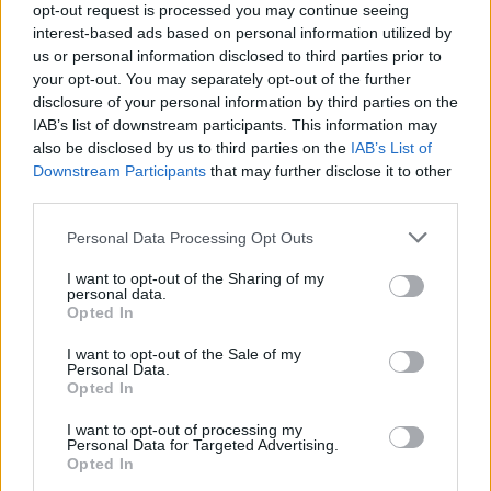
opt-out request is processed you may continue seeing
interest-based ads based on personal information utilized by
us or personal information disclosed to third parties prior to
your opt-out. You may separately opt-out of the further
disclosure of your personal information by third parties on the
IAB’s list of downstream participants. This information may
also be disclosed by us to third parties on the
IAB’s List of
9 Febbraio 2022 alle ore 23:54
Downstream Participants
that may further disclose it to other
·
Ti stimo
·
Rispondi
third parties.
Personal Data Processing Opt Outs
Dr00py
:
1
I want to opt-out of the Sharing of my
personal data.
Opted In
I want to opt-out of the Sale of my
Personal Data.
Opted In
I want to opt-out of processing my
Personal Data for Targeted Advertising.
Opted In
9 Febbraio 2022 alle ore 23:57