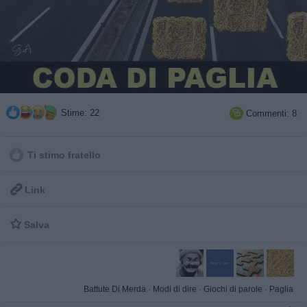
Stime: 22
Commenti: 8

Ti stimo fratello

Link

Salva
Battute Di Merda
·
Modi di dire
·
Giochi di parole
·
Paglia