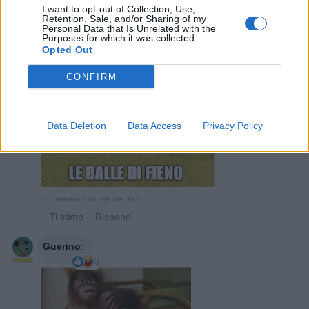
·
Ti stimo
·
Rispondi
I want to opt-out of Collection, Use,
Retention, Sale, and/or Sharing of my
Personal Data that Is Unrelated with the
Pandino750young
:
Ecco
Purposes for which it was collected.
Opted Out
1
CONFIRM
Data Deletion
Data Access
Privacy Policy
10 Febbraio 2022 alle ore 00:00
·
Ti stimo
·
Rispondi
Guerino
:
3