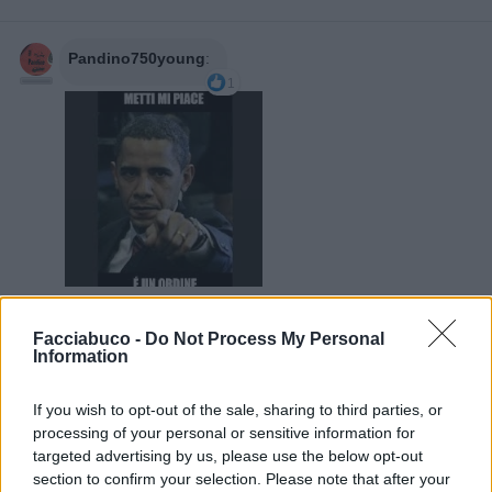
Pandino750young
:
1
9 Febbraio 2022 alle ore 23:47
Facciabuco -
Do Not Process My Personal
·
Ti stimo
·
Rispondi
Information
ColosseoQuadrato
:
non raccontare balle !
If you wish to opt-out of the sale, sharing to third parties, or
1
processing of your personal or sensitive information for
targeted advertising by us, please use the below opt-out
section to confirm your selection. Please note that after your