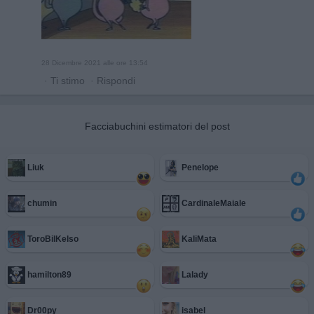
28 Dicembre 2021 alle ore 13:54
·
Ti stimo
·
Rispondi
Facciabuchini estimatori del post
Liuk
Penelope
chumin
CardinaleMaiale
ToroBilKelso
KaliMata
hamilton89
Lalady
Dr00py
isabel