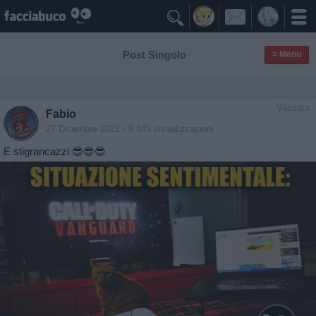

Post Singolo
≡ Menu
Vaccata
Fabio
27 Dicembre 2021
- 9.645 visualizzazioni
E stigrancazzi 😎😎😎