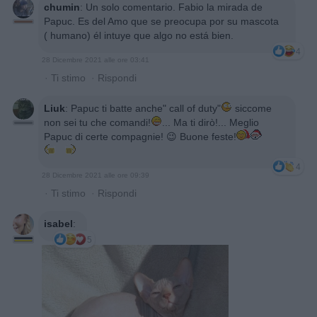
chumin
:
Un solo comentario. Fabio la mirada de
Papuc. Es del Amo que se preocupa por su mascota
( humano) él intuye que algo no está bien.
4
28 Dicembre 2021 alle ore 03:41
·
Ti stimo
·
Rispondi
Liuk
:
Papuc ti batte anche" call of duty"
siccome
non sei tu che comandi!
... Ma ti dirò!... Meglio
Papuc di certe compagnie! 😉 Buone feste!
4
28 Dicembre 2021 alle ore 09:39
·
Ti stimo
·
Rispondi
isabel
:
5