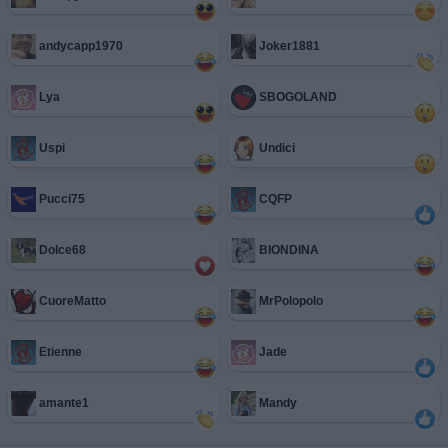
andycapp1970
Joker1881
Lya
SBOGOLAND
Uspi
Undici
Pucci75
CQFP
Dolce68
BIONDINA
CuoreMatto
MrPolopolo
Etienne
Jade
amante1
Mandy