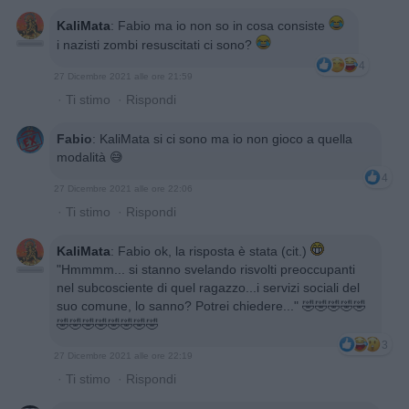
KaliMata
:
Fabio ma io non so in cosa consiste
i nazisti zombi resuscitati ci sono?
4
27 Dicembre 2021 alle ore 21:59
·
Ti stimo
·
Rispondi
Fabio
:
KaliMata si ci sono ma io non gioco a quella
modalità 😅
4
27 Dicembre 2021 alle ore 22:06
·
Ti stimo
·
Rispondi
KaliMata
:
Fabio ok, la risposta è stata (cit.)
"Hmmmm... si stanno svelando risvolti preoccupanti
nel subcosciente di quel ragazzo...i servizi sociali del
suo comune, lo sanno? Potrei chiedere..." 🤣🤣🤣🤣🤣
🤣🤣🤣🤣🤣🤣🤣🤣
3
27 Dicembre 2021 alle ore 22:19
·
Ti stimo
·
Rispondi