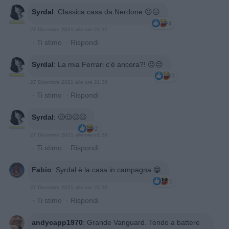
Syrdal
:
Classica casa da Nerdone 😐😑
4
27 Dicembre 2021 alle ore 21:35
·
Ti stimo
·
Rispondi
Syrdal
:
La mia Ferrari c'è ancora?! 😐😑
3
27 Dicembre 2021 alle ore 21:36
·
Ti stimo
·
Rispondi
Syrdal
:
🥴🥴🥴🥴
2
27 Dicembre 2021 alle ore 21:36
·
Ti stimo
·
Rispondi
Fabio
:
Syrdal è la casa in campagna 😁
5
27 Dicembre 2021 alle ore 21:36
·
Ti stimo
·
Rispondi
andycapp1970
:
Grande Vanguard. Tendo a battere