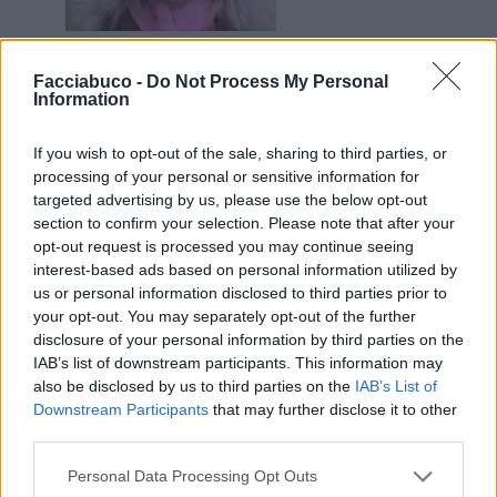
27 Dicembre 2021 alle ore 21:41
·
Ti stimo
·
Rispondi
Facciabuco -
Do Not Process My Personal
Information
KaliMata
:
comunque Fabio, ho mandato
un'immagine di questo post a InAvaria e gli ho fatto
If you wish to opt-out of the sale, sharing to third parties, or
sapere che ti sdrumi a Call Of Duty
processing of your personal or sensitive information for
adesso attendo la sua risposta ma so già quale sarà
targeted advertising by us, please use the below opt-out
section to confirm your selection. Please note that after your
5
opt-out request is processed you may continue seeing
27 Dicembre 2021 alle ore 21:41
interest-based ads based on personal information utilized by
·
Ti stimo
·
Rispondi
us or personal information disclosed to third parties prior to
your opt-out. You may separately opt-out of the further
Syrdal
:
KaliMata TSO? 🤔🤭
disclosure of your personal information by third parties on the
3
IAB’s list of downstream participants. This information may
27 Dicembre 2021 alle ore 21:43
also be disclosed by us to third parties on the
IAB’s List of
·
Ti stimo
·
Rispondi
Downstream Participants
that may further disclose it to other
third parties.
Syrdal
:
3
Personal Data Processing Opt Outs