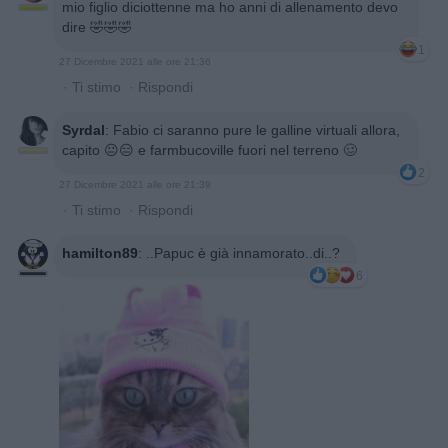
mio figlio diciottenne ma ho anni di allenamento devo
dire 🤣🤣🤣
1
27 Dicembre 2021 alle ore 21:36
·
Ti stimo
·
Rispondi
Syrdal
:
Fabio ci saranno pure le galline virtuali allora,
capito 😐😑 e farmbucoville fuori nel terreno 🥴
2
27 Dicembre 2021 alle ore 21:39
·
Ti stimo
·
Rispondi
hamilton89
:
..Papuc è già innamorato..di..?
6