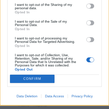
I want to opt-out of the Sharing of my
personal data.
Opted In
I want to opt-out of the Sale of my
Personal Data.
Opted In
Animazione Leggera (0.11 Mb)
I want to opt-out of processing my
27 Dicembre 2021 alle ore 21:48
Personal Data for Targeted Advertising.
·
Ti stimo
·
Rispondi
Opted In
I want to opt-out of Collection, Use,
KaliMata
:
Fabio 🤣🤣🤣🤣🤣🤣😂😂😂😂😂
Retention, Sale, and/or Sharing of my
InAvaria chiede conferma se si tratta per caso di
Personal Data that Is Unrelated with the
Purposes for which it was collected.
quello con i nazisti zombi
Opted Out
3
27 Dicembre 2021 alle ore 21:50
CONFIRM
·
Ti stimo
·
Rispondi
Fabio
:
KaliMata è l'ultimo uscito
Data Deletion
Data Access
Privacy Policy
4
27 Dicembre 2021 alle ore 21:57
·
Ti stimo
·
Rispondi