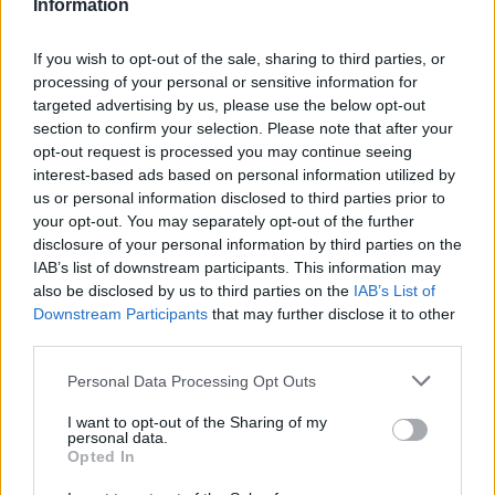
Information
Pucci75
:
Ben arrivata fratellina 🤗
If you wish to opt-out of the sale, sharing to third parties, or
1
processing of your personal or sensitive information for
8 Dicembre 2021 alle ore 14:10
targeted advertising by us, please use the below opt-out
·
Ti stimo
·
Rispondi
section to confirm your selection. Please note that after your
opt-out request is processed you may continue seeing
Elsa
:
interest-based ads based on personal information utilized by
us or personal information disclosed to third parties prior to
your opt-out. You may separately opt-out of the further
disclosure of your personal information by third parties on the
IAB’s list of downstream participants. This information may
also be disclosed by us to third parties on the
IAB’s List of
Downstream Participants
that may further disclose it to other
third parties.
Personal Data Processing Opt Outs
I want to opt-out of the Sharing of my
8 Dicembre 2021 alle ore 14:13
personal data.
·
Ti stimo
·
Rispondi
Opted In