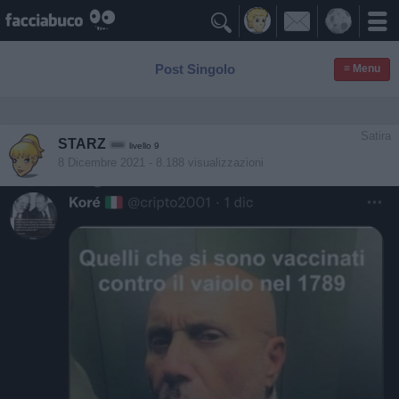

Post Singolo
≡ Menu
Satira
STARZ
livello 9
8 Dicembre 2021
- 8.188 visualizzazioni