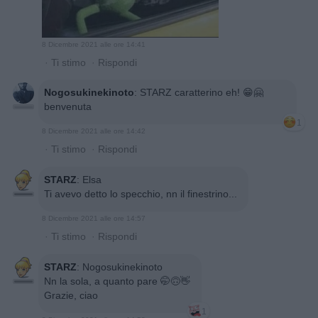
8 Dicembre 2021 alle ore 14:41
·
Ti stimo
·
Rispondi
Nogosukinekinoto
:
STARZ caratterino eh! 😁🤗
benvenuta
1
8 Dicembre 2021 alle ore 14:42
·
Ti stimo
·
Rispondi
STARZ
:
Elsa
Ti avevo detto lo specchio, nn il finestrino...
8 Dicembre 2021 alle ore 14:57
·
Ti stimo
·
Rispondi
STARZ
:
Nogosukinekinoto
Nn la sola, a quanto pare 🤭🙃👋
Grazie, ciao
1