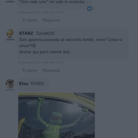
"Uno vale uno" nn vale in scienza...
1
8 Dicembre 2021 alle ore 14:34
·
Ti stimo
·
Rispondi
STARZ
:
Tizio8020
Son appena passata al secondo livello, wow! Cosa si
vince?🤣
Anche qui però niente link...
8 Dicembre 2021 alle ore 14:37
·
Ti stimo
·
Rispondi
Elsa
:
STARZ