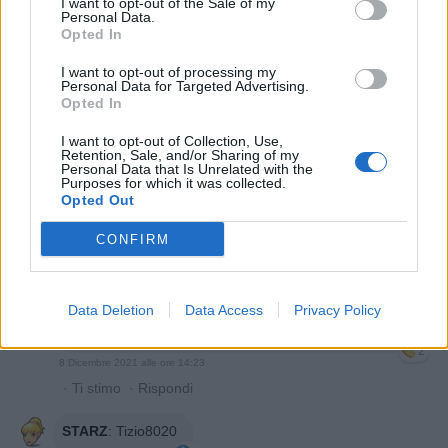
Tizio8020
:
I want to opt-out of the Sale of my
Personal Data.
https://twitter.com/GiuliaTamagnin1/status/146835749
Opted In
8956652544
1
I want to opt-out of processing my
8 Dicembre 2021 alle ore 14:13
Personal Data for Targeted Advertising.
·
Ti stimo
·
Rispondi
Opted In
I want to opt-out of Collection, Use,
STARZ
:
Elsa
Retention, Sale, and/or Sharing of my
Ciao!
Personal Data that Is Unrelated with the
Purposes for which it was collected.
Brava! Ora ripetilo allo specchio, più e più volte.
Opted Out
8 Dicembre 2021 alle ore 14:18
CONFIRM
·
Ti stimo
·
Rispondi
STARZ
:
Tizio8020
Salve! Sei bravo nel taglia & incolla! Ottimo esempio
Data Deletion
Data Access
Privacy Policy
di cherry picking! Guarda l'intera trasmissione...
2
8 Dicembre 2021 alle ore 14:23
·
Ti stimo
·
Rispondi
STARZ
:
Tizio8020