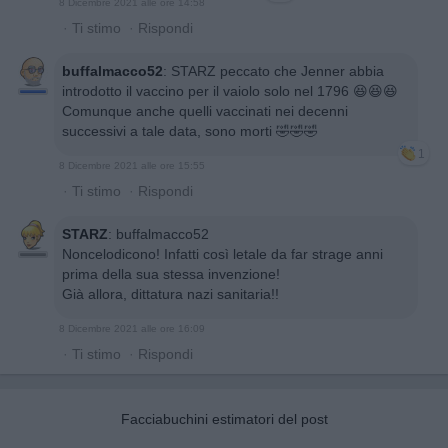
8 Dicembre 2021 alle ore 14:58
·
Ti stimo
·
Rispondi
buffalmacco52
:
STARZ peccato che Jenner abbia
introdotto il vaccino per il vaiolo solo nel 1796 😆😆😆
Comunque anche quelli vaccinati nei decenni
successivi a tale data, sono morti 🤣🤣🤣
1
8 Dicembre 2021 alle ore 15:55
·
Ti stimo
·
Rispondi
STARZ
:
buffalmacco52
Noncelodicono! Infatti così letale da far strage anni
prima della sua stessa invenzione!
Già allora, dittatura nazi sanitaria!!
8 Dicembre 2021 alle ore 16:09
·
Ti stimo
·
Rispondi
Facciabuchini estimatori del post