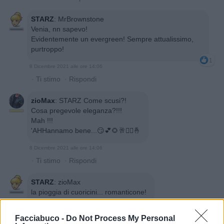
STARZ
:
MrBrownstone
Venia, nn sapevo!
Evidentemente un evergreen! Sempre attualissimo,
purtroppo!
1
8 Dicembre 2021 alle ore 14:06
·
Ti stimo
·
Rispondi
zioMax
:
STARZ Come scusi?!
Cosa pregevole eleganza?!!!
Mah !!!
'AHHannamo bene...😏💕🌻🥂🏃‍♂️🤞
8 Dicembre 2021 alle ore 14:06
·
Ti stimo
·
Rispondi
STARZ
:
zioMax
la pioggia di cuoricini... romanticone!
8 Dicembre 2021 alle ore 14:08
Facciabuco -
Do Not Process My Personal
·
Ti stimo
·
Rispondi