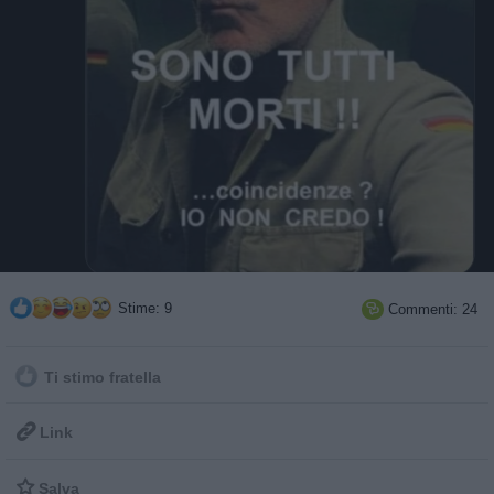
Stime: 9
Commenti: 24

Ti stimo fratella

Link

Salva