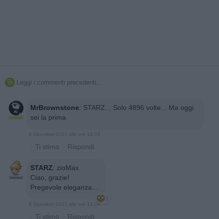
Leggi i commenti precedenti...

MrBrownstone
:
STARZ... Solo 4896 volte... Ma oggi
sei la prima
8 Dicembre 2021 alle ore 14:03
·
Ti stimo
·
Rispondi
STARZ
:
zioMax
Ciao, grazie!
Pregevole eleganza...
1
8 Dicembre 2021 alle ore 14:04
·
Ti stimo
·
Rispondi