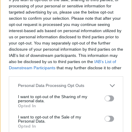
25 Aprile 2020 alle ore 12:19
processing of your personal or sensitive information for
·
Ti stimo
·
Rispondi
targeted advertising by us, please use the below opt-out
section to confirm your selection. Please note that after your
Persefone
:
Mimi77 stanza 666🤣
opt-out request is processed you may continue seeing
1
interest-based ads based on personal information utilized by
25 Aprile 2020 alle ore 12:19
us or personal information disclosed to third parties prior to
·
Ti stimo
·
Rispondi
your opt-out. You may separately opt-out of the further
disclosure of your personal information by third parties on the
Persefone
:
Sofy12 Ciaoooo😘😘😘😘😘🌻🌹🌹🌹🌹🌻
IAB’s list of downstream participants. This information may
1
also be disclosed by us to third parties on the
IAB’s List of
25 Aprile 2020 alle ore 12:20
Downstream Participants
that may further disclose it to other
·
Ti stimo
·
Rispondi
third parties.
Persefone
:
Ufetto 😂😂😂😂😂😂
Personal Data Processing Opt Outs
1
25 Aprile 2020 alle ore 12:20
I want to opt-out of the Sharing of my
personal data.
·
Ti stimo
·
Rispondi
Opted In
Persefone
:
Ufetto Ciao🤗🤗🤗🤗🌻🌻🌻🌻🌹🌻🌻🌻🌻
I want to opt-out of the Sale of my
Personal Data.
1
25 Aprile 2020 alle ore 12:21
Opted In
·
Ti stimo
·
Rispondi