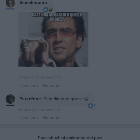
Semelinanno
:
2
25 Aprile 2020 alle ore 18:53
·
Ti stimo
·
Rispondi
Persefone
:
Semelinanno grazie 😘
2
26 Aprile 2020 alle ore 00:01
·
Ti stimo
·
Rispondi
Facciabuchini estimatori del post