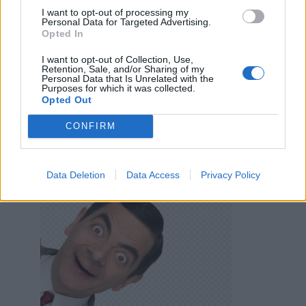
I want to opt-out of processing my
Personal Data for Targeted Advertising.
Persefone
:
Lya Ciao Tesoro❤️💋🌻
Opted In
2
25 Aprile 2020 alle ore 12:21
I want to opt-out of Collection, Use,
Retention, Sale, and/or Sharing of my
·
Ti stimo
·
Rispondi
Personal Data that Is Unrelated with the
Purposes for which it was collected.
Opted Out
Persefone
:
Dea81 Ciao Cara❤️🌹❤️💋
2
25 Aprile 2020 alle ore 12:26
CONFIRM
·
Ti stimo
·
Rispondi
Biimbumbam
:
Data Deletion
Data Access
Privacy Policy
2