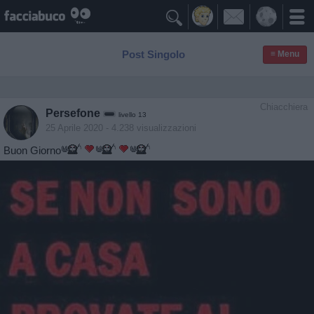

Post Singolo
≡ Menu
Chiacchiera
Persefone
livello 13
25 Aprile 2020
- 4.238 visualizzazioni
Buon Giorno