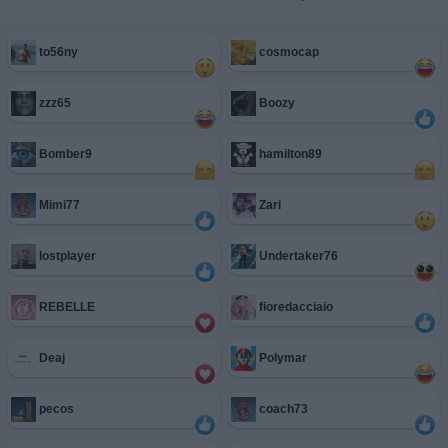
to56ny
cosmocap
zzz65
Boozy
Bomber9
hamilton89
Mimi77
Zari
lostplayer
Undertaker76
REBELLE
fioredacciaio
Deaj
Polymar
pecos
coach73