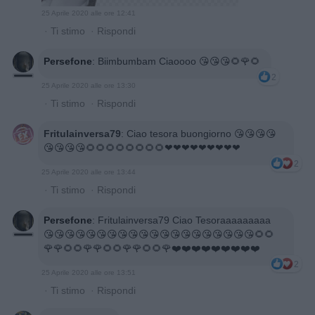
25 Aprile 2020 alle ore 12:41
·
Ti stimo
·
Rispondi
Persefone
:
Biimbumbam Ciaoooo 😘😘😘🌻🌹🌻
2
25 Aprile 2020 alle ore 13:30
·
Ti stimo
·
Rispondi
Fritulainversa79
:
Ciao tesora buongiorno 😘😘😘😘
😘😘😘😘🌻🌻🌻🌻🌻🌻🌻🌻❤❤❤❤❤❤❤❤❤
2
25 Aprile 2020 alle ore 13:44
·
Ti stimo
·
Rispondi
Persefone
:
Fritulainversa79 Ciao Tesoraaaaaaaaa
😘😘😘😘😘😘😘😘😘😘😘😘😘😘😘😘😘😘😘😘🌻🌻
🌹🌹🌻🌻🌹🌹🌻🌻🌹🌹🌻🌻🌹❤️❤️❤️❤️❤️❤️❤️❤️❤️
2
25 Aprile 2020 alle ore 13:51
·
Ti stimo
·
Rispondi