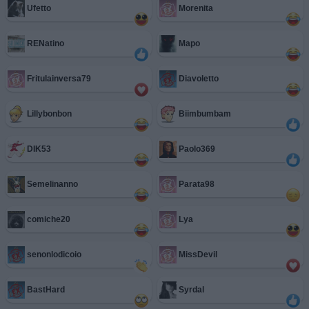
Ufetto
Morenita
RENatino
Mapo
Fritulainversa79
Diavoletto
Lillybonbon
Biimbumbam
DIK53
Paolo369
Semelinanno
Parata98
comiche20
Lya
senonlodicoio
MissDevil
BastHard
Syrdal