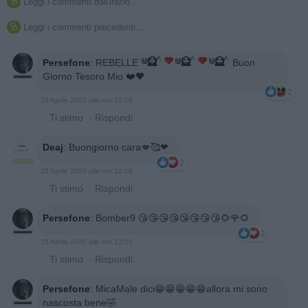
Leggi i commenti dall'inizio...

Leggi i commenti precedenti...

Persefone
:
REBELLE
Buon
Giorno Tesoro Mio ❤️🖤
2
25 Aprile 2020 alle ore 12:16
·
Ti stimo
·
Rispondi
Deaj
:
Buongiorno cara💋🥰❤
2
25 Aprile 2020 alle ore 12:16
·
Ti stimo
·
Rispondi
Persefone
:
Bomber9 😘😘😘😘😘😘😘😘🌻🌹🌻
2
25 Aprile 2020 alle ore 12:16
·
Ti stimo
·
Rispondi
Persefone
:
MicaMale dici😁😁😁😁😁allora mi sono
nascosta bene🤣