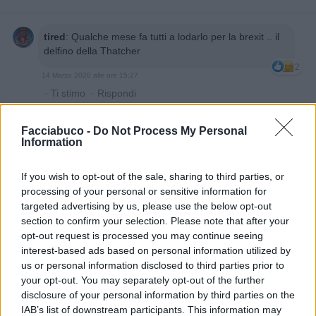
tired
:
Qualche mese fa tutti a lodarlo per la brexit .. il
delfino della Thatcher
2
14 Marzo 2020 alle ore 15:27
·
Ti stimo
·
Rispondi
andirondella86
:
Senti non ho capito, che ha fatto il
Facciabuco -
Do Not Process My Personal
biondo?
Information
2
14 Marzo 2020 alle ore 15:29
If you wish to opt-out of the sale, sharing to third parties, or
·
Ti stimo
·
Rispondi
processing of your personal or sensitive information for
targeted advertising by us, please use the below opt-out
UccioGeppo
:
andirondella86 brevemente non ha
section to confirm your selection. Please note that after your
predisposto misure straordinarie perché se si
opt-out request is processed you may continue seeing
contagia il 60% della popolazione si creano anticorpi
interest-based ads based on personal information utilized by
per l'immunità di gregge, peccato che nel frattempo ci
us or personal information disclosed to third parties prior to
saranno migliaia di morti nelle fasce più deboli,
your opt-out. You may separately opt-out of the further
informati meglio sul web.... 😎
disclosure of your personal information by third parties on the
5
14 Marzo 2020 alle ore 15:35
IAB’s list of downstream participants. This information may