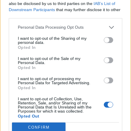
·
Ti stimo
·
Rispondi
also be disclosed by us to third parties on the
IAB’s List of
Downstream Participants
that may further disclose it to other
Lucciola
:
UccioGeppo le misure straordinarie sono
third parties.
solo x rallentare il contagio (considerato inevitabile) x
non gravare sulla sanità e quarantena x ora
Personal Data Processing Opt Outs
volontaria dei deboli/vecchi, dalla prossima settimana
I want to opt-out of the Sharing of my
si aspettano misure contenitive più serie e
personal data.
probabilmente da quella dopo scuole chiuse etc.
Opted In
Se è la cosa giusta o no, non mi esprimo.
Io, speriamo che me la cavo😊
I want to opt-out of the Sale of my
Personal Data.
4
14 Marzo 2020 alle ore 16:23
Opted In
·
Ti stimo
·
Rispondi
I want to opt-out of processing my
Personal Data for Targeted Advertising.
Maxmari
:
il governo italiano ha sottovalutato il
Opted In
problema.ma gli altri stati che hanno visto cosa
succede cosa aspettano a porre rimedi efficaci.far la
I want to opt-out of Collection, Use,
Retention, Sale, and/or Sharing of my
fine dell'italia sapendo come andrà a finire è da
Personal Data that Is Unrelated with the
coglioni.inglesi e francesi a sfottere noi italiani...fate la
Purposes for which it was collected.
nostra fine e poi vedremo chi sfotte chi
Opted Out
4
14 Marzo 2020 alle ore 16:28
CONFIRM