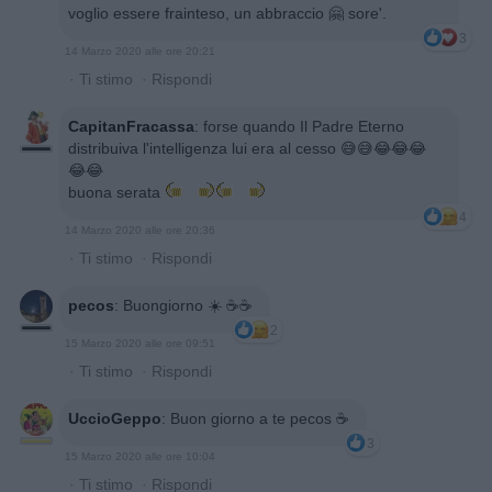
voglio essere frainteso, un abbraccio 🤗 sore'.
3
14 Marzo 2020 alle ore 20:21
·
Ti stimo
·
Rispondi
CapitanFracassa
:
forse quando Il Padre Eterno
distribuiva l'intelligenza lui era al cesso 😅😅😂😂😂
😂😂
buona serata
4
14 Marzo 2020 alle ore 20:36
·
Ti stimo
·
Rispondi
pecos
:
Buongiorno ☀️ ☕️☕️
2
15 Marzo 2020 alle ore 09:51
·
Ti stimo
·
Rispondi
UccioGeppo
:
Buon giorno a te pecos ☕
3
15 Marzo 2020 alle ore 10:04
·
Ti stimo
·
Rispondi