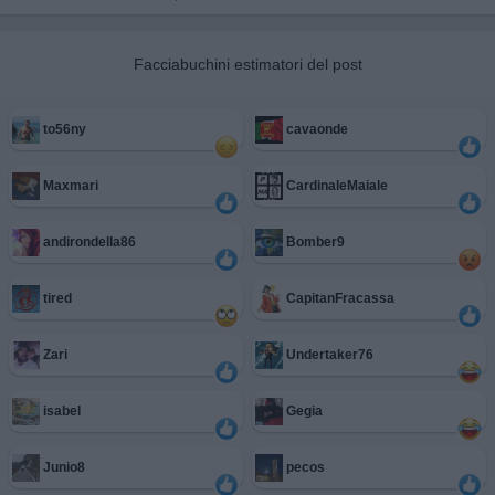
Facciabuchini estimatori del post
to56ny
cavaonde
Maxmari
CardinaleMaiale
andirondella86
Bomber9
tired
CapitanFracassa
Zari
Undertaker76
isabel
Gegia
Junio8
pecos