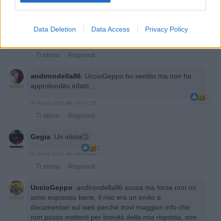
·
Ti stimo
·
Rispondi
tired
:
Lucciola te le cavi per forza 😊
Data Deletion
Data Access
Privacy Policy
2
14 Marzo 2020 alle ore 16:43
·
Ti stimo
·
Rispondi
andirondella86
:
UccioGeppo ho sentito ma non ho
approfondito infatti...
2
14 Marzo 2020 alle ore 17:33
·
Ti stimo
·
Rispondi
Gegia
:
Un idiota😏
2
14 Marzo 2020 alle ore 19:50
·
Ti stimo
·
Rispondi
UccioGeppo
:
andirondella86 scusa ma forse non mi
sono espresso bene, il mio era un invito a
documentari sul web perché trovi maggiori info che
non posso metterti per brevità della mia risposta, non