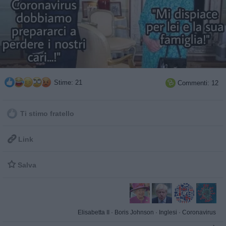
Stime: 21
Commenti: 12

Ti stimo fratello

Link

Salva
Elisabetta II
·
Boris Johnson
·
Inglesi
·
Coronavirus