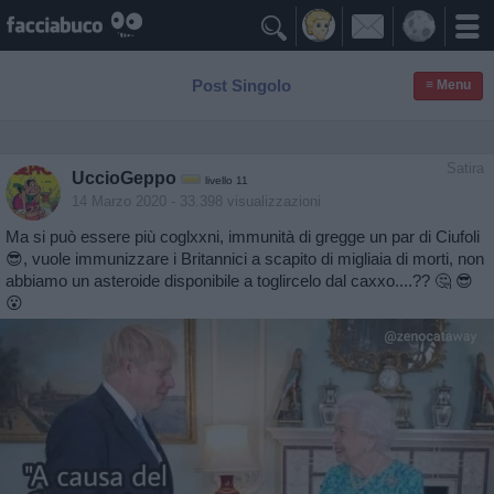

Post Singolo
≡ Menu
Satira
UccioGeppo
livello 11
14 Marzo 2020
- 33.398 visualizzazioni
Ma si può essere più coglxxni, immunità di gregge un par di Ciufoli
😎, vuole immunizzare i Britannici a scapito di migliaia di morti, non
abbiamo un asteroide disponibile a toglircelo dal caxxo....?? 🤔 😎
😮