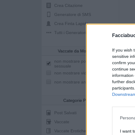
Crea Citazione
Generatore di SMS
Crea Finta Lapide
Tutti i Generatori
Facciabu
If you wish 
Vaccate da Mostrare
sensitive in
non mostrare post a sfondo
confirm you
sessuale
continue se
non mostrare video youtube
information 
further disc
non mostrare animazioni
participants
Downstream 
Categorie Post
Post Salvati
Persona
Vaccate
Vaccate Erotiche
I want t