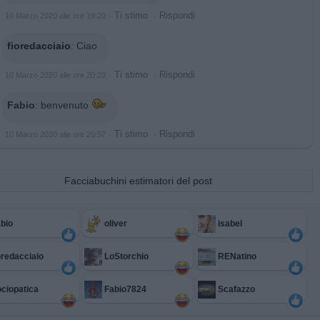
·
Ti stimo
·
Rispondi
10 Marzo 2020 alle ore 19:20
fioredacciaio
:
Ciao
·
Ti stimo
·
Rispondi
10 Marzo 2020 alle ore 20:20
Fabio
:
benvenuto
·
Ti stimo
·
Rispondi
10 Marzo 2020 alle ore 20:57
Facciabuchini estimatori del post
bio
oliver
isabel
oredacciaio
LoStorchio
RENatino
ciopatica
Fabio7824
Scafazzo