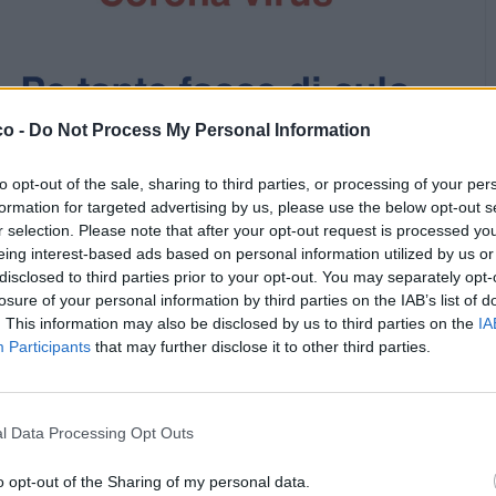
co -
Do Not Process My Personal Information
to opt-out of the sale, sharing to third parties, or processing of your per
formation for targeted advertising by us, please use the below opt-out s
r selection. Please note that after your opt-out request is processed y
eing interest-based ads based on personal information utilized by us or
disclosed to third parties prior to your opt-out. You may separately opt-
losure of your personal information by third parties on the IAB’s list of
. This information may also be disclosed by us to third parties on the
IA
Participants
that may further disclose it to other third parties.
Stime: 9
Commenti: 3

l Data Processing Opt Outs


Ti stimo fratello
Link
Salva
o opt-out of the Sharing of my personal data.