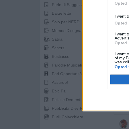
Opted 
Perle di Saggezza
Barzellette
I want t
Solo per NERD
Opted 
pubb
Memes Disegnati
I want 
Advertis
Satira
Opted 
Scherzi
I want t
Bestiacce
of my P
was col
Parodie Musicali
Opted 
Pari Opportunità
Assurdo!
Epic Fail
Felici e Dementi
Pubblicità Divertenti
Futili Chiacchiere