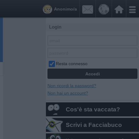


Anonimo/a
Login
Resta connesso
Non ricordi la password?
Non hai un account?
Cos'è sta vaccata?
Scrivi a Facciabuco