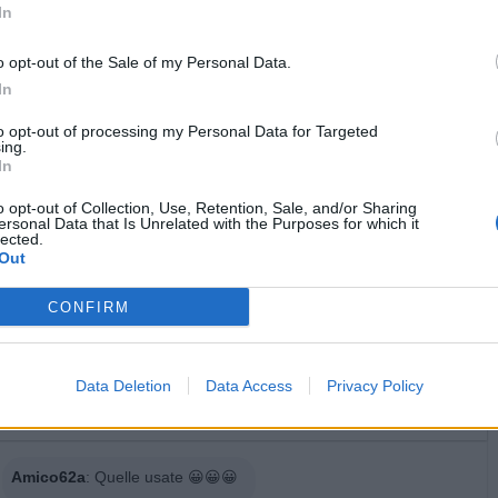
In
o opt-out of the Sale of my Personal Data.
Coronavirus
·
Mascherine
·
Mutande
In
licità
to opt-out of processing my Personal Data for Targeted
ing.
In
o opt-out of Collection, Use, Retention, Sale, and/or Sharing
ersonal Data that Is Unrelated with the Purposes for which it
lected.
Out
CONFIRM
Data Deletion
Data Access
Privacy Policy
Amico62a
:
Quelle usate 😀😀😀