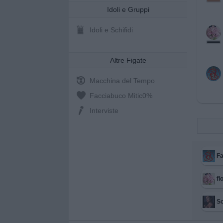
Idoli e Gruppi
Idoli e Schifidi
Altre Figate
Macchina del Tempo
Facciabuco Mitic
0%
Interviste
Fa
fi
So