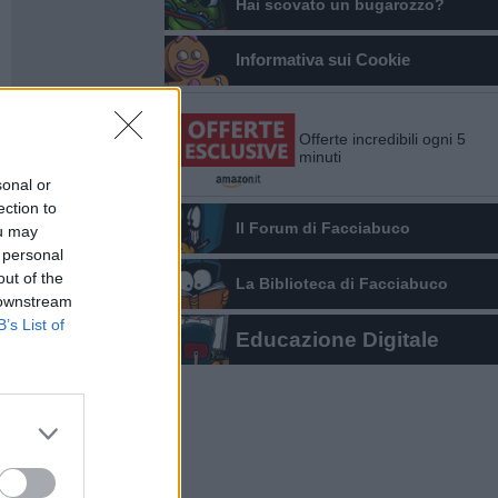
Hai scovato un bugarozzo?
Informativa sui Cookie
Offerte incredibili ogni 5
minuti
sonal or
ection to
Il Forum di Facciabuco
ou may
 personal
out of the
La Biblioteca di Facciabuco
 downstream
B’s List of
Educazione Digitale