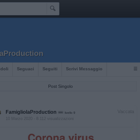

laProduction
Idoli
Seguaci
Seguiti
Scrivi Messaggio
☰
Post Singolo
Vaccata
FamigliolaProduction
livello 9
10 Marzo 2020
- 8.112 visualizzazioni