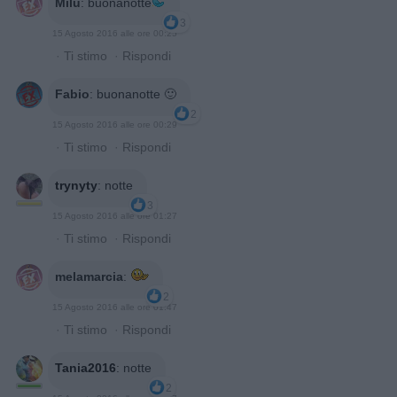
Milù
:
buonanotte
3
15 Agosto 2016 alle ore 00:25
·
Ti stimo
·
Rispondi
Fabio
:
buonanotte 🙂
2
15 Agosto 2016 alle ore 00:29
·
Ti stimo
·
Rispondi
trynyty
:
notte
3
15 Agosto 2016 alle ore 01:27
·
Ti stimo
·
Rispondi
melamarcia
:
2
15 Agosto 2016 alle ore 01:47
·
Ti stimo
·
Rispondi
Tania2016
:
notte
2