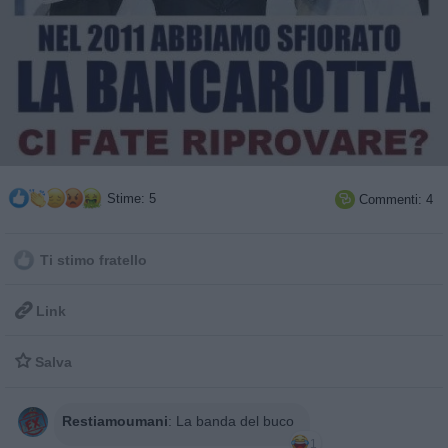
Stime: 5
Commenti: 4

Ti stimo fratello

Link

Salva
Restiamoumani
:
La banda del buco
1