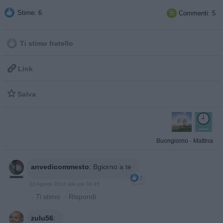
Stime: 6
Commenti: 5

Ti stimo fratello

Link

Salva
Buongiorno
·
Mattina
anvedicommesto
:
Bgiorno a te
2
22 Agosto 2016 alle ore 06:45
·
Ti stimo
·
Rispondi
zulu56
: