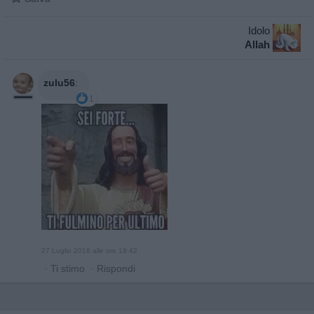
Idolo
Allah
zulu56
:
1
27 Luglio 2016 alle ore 19:42
·
Ti stimo
·
Rispondi