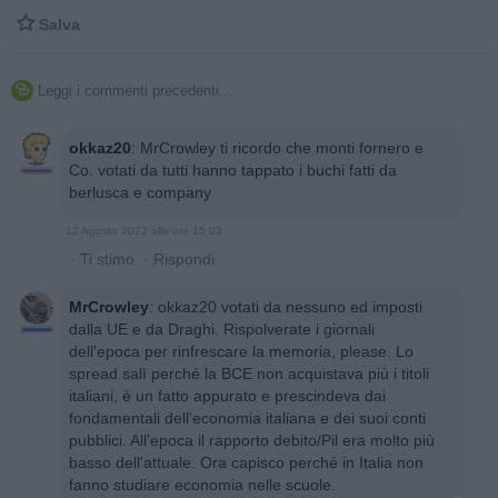

Salva
Leggi i commenti precedenti...

okkaz20
:
MrCrowley ti ricordo che monti fornero e
Co. votati da tutti hanno tappato i buchi fatti da
berlusca e company
12 Agosto 2022 alle ore 15:03
·
Ti stimo
·
Rispondi
MrCrowley
:
okkaz20 votati da nessuno ed imposti
dalla UE e da Draghi. Rispolverate i giornali
dell'epoca per rinfrescare la memoria, please. Lo
spread salì perché la BCE non acquistava più i titoli
italiani, è un fatto appurato e prescindeva dai
fondamentali dell'economia italiana e dei suoi conti
pubblici. All'epoca il rapporto debito/Pil era molto più
basso dell'attuale. Ora capisco perché in Italia non
fanno studiare economia nelle scuole.