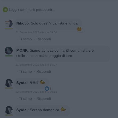
Leggi i commenti precedenti...

Niko55
:
Solo questi? La lista è lunga
1
21 Settembre 2022 alle ore 09:04
·
Ti stimo
·
Rispondi
MONK
:
Siamo abituati con la 💩 comunista e 5
stelle......non esiste peggio di loro
21 Settembre 2022 alle ore 14:07
·
Ti stimo
·
Rispondi
Syrdal
:
☕️☕️🥐
1
22 Settembre 2022 alle ore 06:14
·
Ti stimo
·
Rispondi
Syrdal
:
Serena domenica