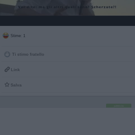
Stime: 1
Ti stimo fratello

Link

Salva
pubblicità