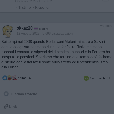
6 Settembre 2022 alle ore 07:26
·
Ti stimo
·
Rispondi
Vaccata
okkaz20
livello 6
12 Agosto 2022
- 9.698 visualizzazioni
Bei tempi nel 2008 quando Berlusconi Meloni ministro e Salvini
deputato leghista non sono riusciti a far fallire l'Italia e si sono
bloccati i contratti e stipendi dei dipendenti pubblici e la Fornero ha
inasprito le pensioni. Speriamo che tornino quei tempi così falliremo
di sicuro con la flat tax il ponte sullo stretto ed il presidenzialismo
alla Orban
Stime: 4
Commenti: 11

Ti stimo fratello

Link