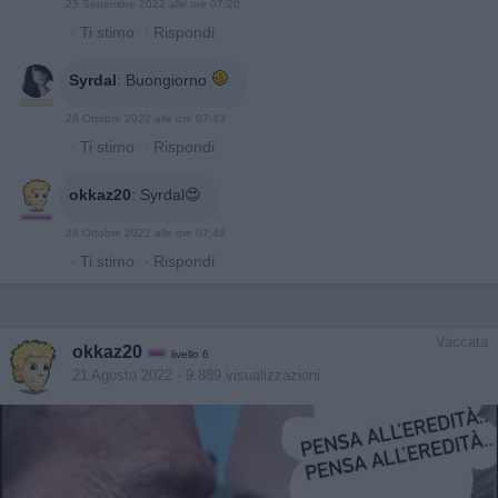
25 Settembre 2022 alle ore 07:20
·
Ti stimo
·
Rispondi
Syrdal
:
Buongiorno
28 Ottobre 2022 alle ore 07:43
·
Ti stimo
·
Rispondi
okkaz20
:
Syrdal😍
28 Ottobre 2022 alle ore 07:48
·
Ti stimo
·
Rispondi
Vaccata
okkaz20
livello 6
21 Agosto 2022
- 9.889 visualizzazioni