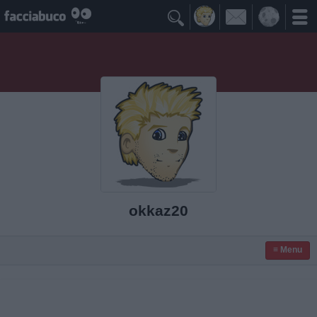

okkaz20
≡ Menu