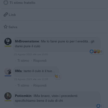
Ti stimo fratello

Link

Salva
MrBrownstone
:
Me lo farei pure io per l eredità...gli
darei pure il culo
8
21 Agosto 2022 alle ore 10:02
·
Ti stimo
·
Rispondi
IlMa
:
tanto il culo è il tuo...
1
21 Agosto 2022 alle ore 12:08
·
Ti stimo
·
Rispondi
Potiomkin
:
IlMa bravo, visto i precedenti
specifichiamo bene il culo di chi
1