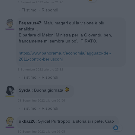
3 Settembre 2022 alle ore 21:26
·
Ti stimo
·
Rispondi
Pegasus47
:
Mah, magari qui la visione è più
analitica...
E parlare di Meloni Ministra per la Gioventù, beh,
francamente mi sembra un po'.. TIRATO.
https://www.panorama.it/economia/lagguato-del-
2011-contro-berlusconi
3 Settembre 2022 alle ore 23:32
·
Ti stimo
·
Rispondi
Syrdal
:
Buona giornata
28 Settembre 2022 alle ore 05:56
·
Ti stimo
·
Rispondi
okkaz20
:
Syrdal Purtroppo la storia si ripete. Ciao
1
30 Settembre 2022 alle ore 07:05