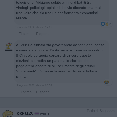
televisione. Abbiamo subito anni di dibattiti tra
virologi, politologi, opinionisti e via dicendo, ma mai
una volta che sia una un confronto tra economisti.
Niente.
2
12 Agosto 2022 alle ore 17:56
·
Ti stimo
·
Rispondi
oliver
:
La sinistra sta governando da tanti anni senza
essere stata votata. Basta vedere come siamo ridotti
!! Ci vuole coraggio cercare di vincere queste
elezioni, si eredita un paese allo sbando che
peggiorerà ancora di più per merito degli attuali
"governanti". Vincesse la sinistra...forse si fallisce
prima !!
1
17 Agosto 2022 alle ore 00:59
·
Ti stimo
·
Rispondi
Perla di Saggezza
okkaz20
livello 6