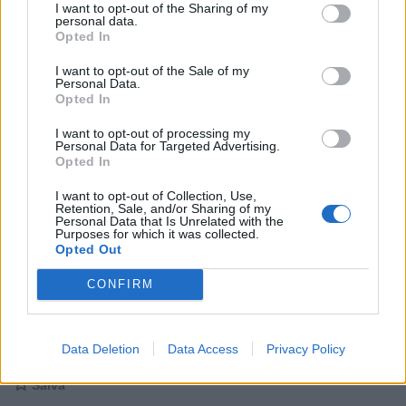
I want to opt-out of the Sharing of my
personal data.
tra pochi giorni scompariranno
Opted In
le promesse elettorali di salvini
I want to opt-out of the Sale of my
Personal Data.
Opted In
berlusconi e meloni e vedremo
I want to opt-out of processing my
quante caxxate senza senso
Personal Data for Targeted Advertising.
Opted In
hanno promesso
I want to opt-out of Collection, Use,
Retention, Sale, and/or Sharing of my
Personal Data that Is Unrelated with the
Purposes for which it was collected.
Stime: 5
Commenti: 7

Opted Out
CONFIRM
Ti stimo fratello

Link
Data Deletion
Data Access
Privacy Policy

Salva