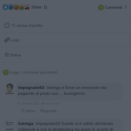
Stime: 11
Commenti: 7

Ti stimo fratello

Link

Salva
Leggi i commenti precedenti...

Impegnato63
:
òstrega e forse un innocente sta
pagando al posto suo ....buongiorno
31 Ottobre 2022 alle ore 07:39
·
Ti stimo
·
Rispondi
òstrega
:
Impegnato63 Guede si è subito dichiarato
colpevole e con la direttissima ha avuto lo sconto di