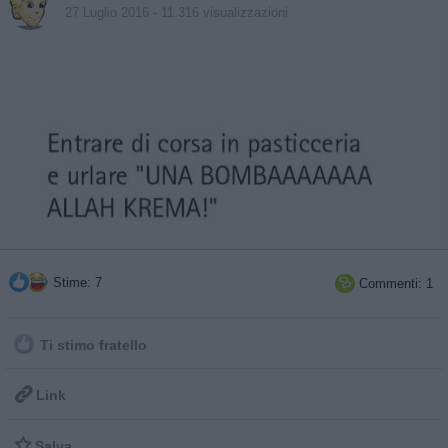
27 Luglio 2016
- 11.316 visualizzazioni
Stime: 7
Commenti: 1

Ti stimo fratello

Link

Salva