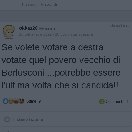
·
Ti stimo
·
Rispondi
Chiacchiera
okkaz20
livello 6
10 Settembre 2022
- 10.556 visualizzazioni
Se volete votare a destra
votate quel povero vecchio di
Berlusconi ...potrebbe essere
l'ultima volta che si candida!!
Stime: 9
Commenti: 8

Ti stimo fratello