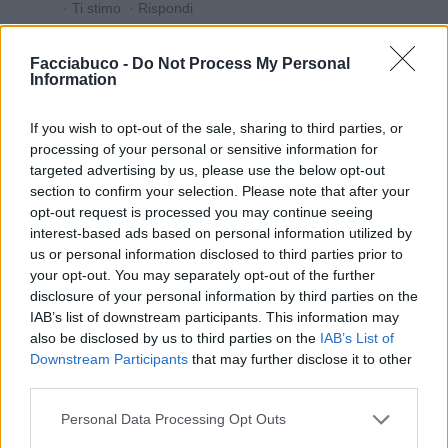
·
Ti stimo
·
Rispondi
Fatinakiller
:
andycapp1970 buona serata 🍀🍀😁🥂
Facciabuco -
Do Not Process My Personal
1
Information
10 Settembre 2022 alle ore 20:41
·
Ti stimo
·
Rispondi
If you wish to opt-out of the sale, sharing to third parties, or
processing of your personal or sensitive information for
andycapp1970
:
Fatinakiller sto finendo un ottima
targeted advertising by us, please use the below opt-out
bottiglia di mirto. Ti dico domani 😊
section to confirm your selection. Please note that after your
1
10 Settembre 2022 alle ore 23:05
opt-out request is processed you may continue seeing
interest-based ads based on personal information utilized by
·
Ti stimo
·
Rispondi
us or personal information disclosed to third parties prior to
your opt-out. You may separately opt-out of the further
Syrdal
:
Serena giornata
disclosure of your personal information by third parties on the
20 Settembre 2022 alle ore 06:14
IAB’s list of downstream participants. This information may
·
Ti stimo
·
Rispondi
also be disclosed by us to third parties on the
IAB’s List of
Downstream Participants
that may further disclose it to other
third parties.
Vaccata
okkaz20
Personal Data Processing Opt Outs
livello 6
21 Settembre 2022
- 10.227 visualizzazioni