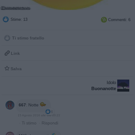
Stime: 13
Commenti: 6

Ti stimo fratello

Link

Salva
Idolo
Buonanotte
667
:
Notte
6
15 Agosto 2016 alle ore 00:22
·
Ti stimo
·
Rispondi