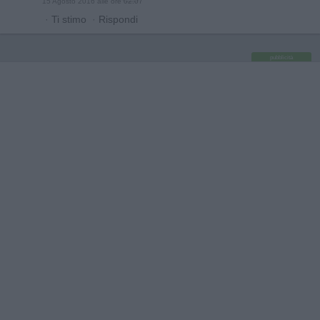
15 Agosto 2016 alle ore 02:07
·
Ti stimo
·
Rispondi
pubblicità