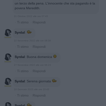
un terzo della pena. L'innocente che sta pagando è la
povera Meredith.
31 Ottobre 2022 alle ore 07:43
·
Ti stimo
·
Rispondi
Syrdal
:
22 Novembre 2022 alle ore 08:39
·
Ti stimo
·
Rispondi
Syrdal
:
Buona domenica
27 Novembre 2022 alle ore 06:23
·
Ti stimo
·
Rispondi
Syrdal
:
Serena giornata
10 Gennaio 2023 alle ore 10:43
·
Ti stimo
·
Rispondi
Syrdal
: