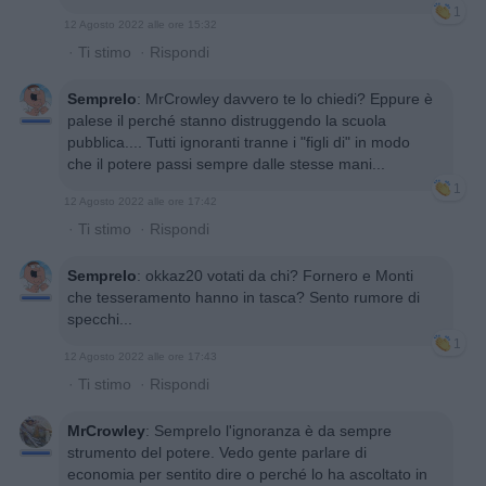
1
12 Agosto 2022 alle ore 15:32
·
Ti stimo
·
Rispondi
SempreIo
:
MrCrowley davvero te lo chiedi? Eppure è
palese il perché stanno distruggendo la scuola
pubblica.... Tutti ignoranti tranne i "figli di" in modo
che il potere passi sempre dalle stesse mani...
1
12 Agosto 2022 alle ore 17:42
·
Ti stimo
·
Rispondi
SempreIo
:
okkaz20 votati da chi? Fornero e Monti
che tesseramento hanno in tasca? Sento rumore di
specchi...
1
12 Agosto 2022 alle ore 17:43
·
Ti stimo
·
Rispondi
MrCrowley
:
SempreIo l'ignoranza è da sempre
strumento del potere. Vedo gente parlare di
economia per sentito dire o perché lo ha ascoltato in