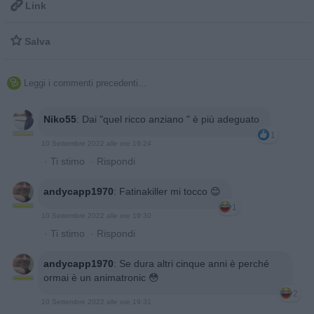

Link

Salva
Leggi i commenti precedenti...

Niko55
:
Dai "quel ricco anziano " è più adeguato
1
10 Settembre 2022 alle ore 19:24
·
Ti stimo
·
Rispondi
andycapp1970
:
Fatinakiller mi tocco 😊
1
10 Settembre 2022 alle ore 19:30
·
Ti stimo
·
Rispondi
andycapp1970
:
Se dura altri cinque anni è perché
ormai è un animatronic 😳
2
10 Settembre 2022 alle ore 19:31