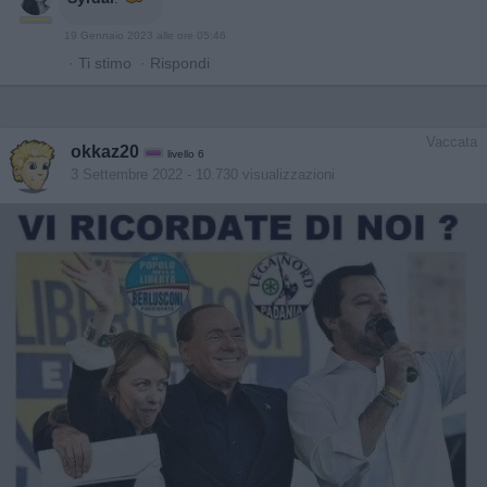
19 Gennaio 2023 alle ore 05:46
·
Ti stimo
·
Rispondi
Vaccata
okkaz20
livello 6
3 Settembre 2022
- 10.730 visualizzazioni