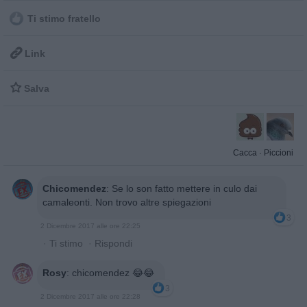
Ti stimo fratello

Link

Salva
Cacca
·
Piccioni
Chicomendez
:
Se lo son fatto mettere in culo dai
camaleonti. Non trovo altre spiegazioni
3
2 Dicembre 2017 alle ore 22:25
·
Ti stimo
·
Rispondi
Rosy
:
chicomendez 😂😂
3
2 Dicembre 2017 alle ore 22:28