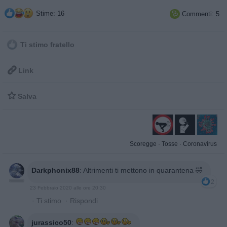
Stime: 16
Commenti: 5

Ti stimo fratello

Link

Salva
Scoregge
·
Tosse
·
Coronavirus
Darkphonix88
:
Altrimenti ti mettono in quarantena 🤣
2
23 Febbraio 2020 alle ore 20:30
·
Ti stimo
·
Rispondi
jurassico50
: