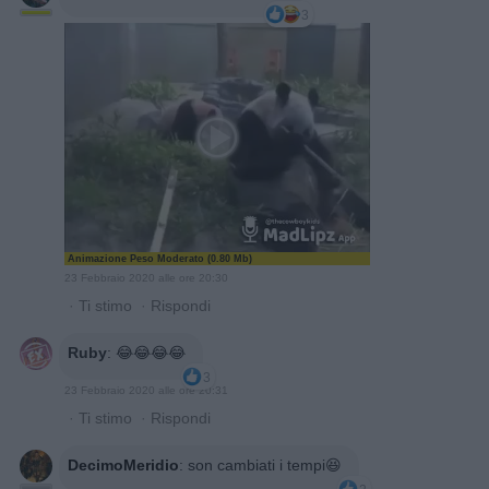
3
Animazione Peso Moderato (0.80 Mb)
23 Febbraio 2020 alle ore 20:30
·
Ti stimo
·
Rispondi
Ruby
:
😂😂😂😂
3
23 Febbraio 2020 alle ore 20:31
·
Ti stimo
·
Rispondi
DecimoMeridio
:
son cambiati i tempi😆