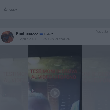

Salva
Vaccata
Ecchecazzz
livello 7
10 Aprile 2021
- 13.350 visualizzazioni