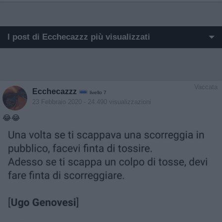
I post di Ecchecazzz più visualizzati
I post di Ecchecazzz più apprezzati
Post in cui hanno evocato Ecchecazzz
Vaccata
Ecchecazzz
livello 7
Post di Ecchecazzz in ordine cronologico
23 Febbraio 2020
- 24.490 visualizzazioni
😂😂
Post commentati da Ecchecazzz
Primi post di Ecchecazzz