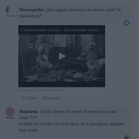
Tecnogatto
:
che oggetti avevano se erano nudi? lo
swanstuck?
1
Frankenstein Junior - Un enorme schwanzstuck
22 Agosto 2021 alle ore 19:48
·
Ti stimo
·
Rispondi
Alabama
:
Cristo santo ma dove l'hanno presa sta'
roba ???
A volte mi chiedo che fine farei se li prendessi adesso
due acidi ...
1