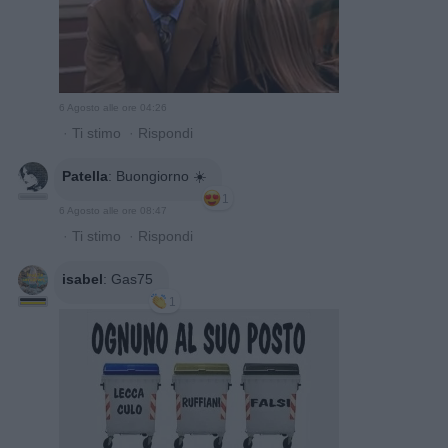
6 Agosto alle ore 04:26
·
Ti stimo
·
Rispondi
Patella
:
Buongiorno ☀️
1
6 Agosto alle ore 08:47
·
Ti stimo
·
Rispondi
isabel
:
Gas75
1