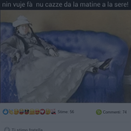
Post di ieri in ordine casuale
Zero chiacchiere
Post ufficiali di Facciabuco
Stime: 56
Commenti: 74

Ti stimo fratella