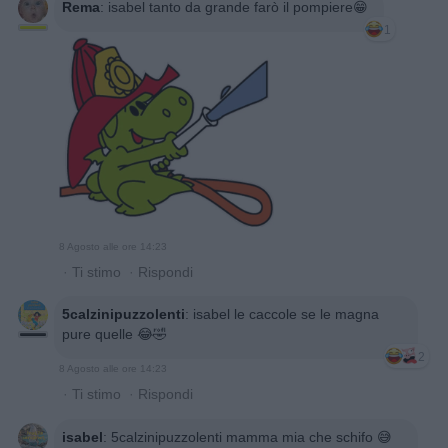
Rema
:
isabel tanto da grande farò il pompiere😁
1
8 Agosto alle ore 14:23
·
Ti stimo
·
Rispondi
5calzinipuzzolenti
:
isabel le caccole se le magna
pure quelle 😂🤣
2
8 Agosto alle ore 14:23
·
Ti stimo
·
Rispondi
isabel
:
5calzinipuzzolenti mamma mia che schifo 😅