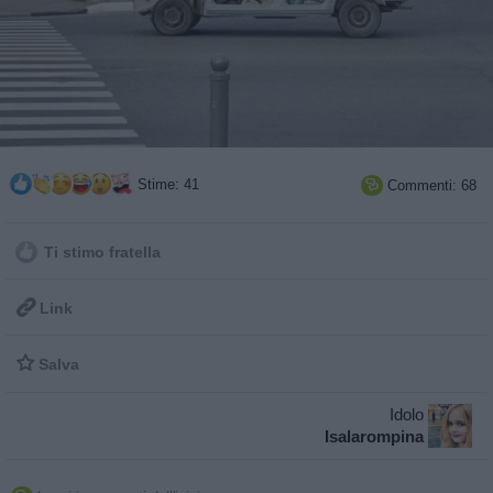
Stime: 41
Commenti: 68

Ti stimo fratella

Link

Salva
Idolo
Isalarompina