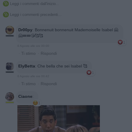
Leggi i commenti dall'inizio...

Leggi i commenti precedenti...

Dr00py
:
Bonnenuit bonnenuit Mademoiselle Isabel 🤗
🤗💤💤😘🥰🥰
1
6 Agosto alle ore 00:00
·
Ti stimo
·
Rispondi
ElyBetta
:
Che bella che sei Isabel 🥰
1
6 Agosto alle ore 00:42
·
Ti stimo
·
Rispondi
Ciaone
:
1