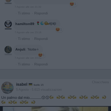
1
7 Agosto alle ore 21:32
·
Ti stimo
·
Rispondi
hamilton89
:
🎼🎼
1
7 Agosto alle ore 23:18
·
Ti stimo
·
Rispondi
Anjuli
:
'Notte⭐️
1
7 Agosto alle ore 23:26
·
Ti stimo
·
Rispondi
Chiacchiera
isabel
livello 15
5 Agosto
- 5.613 visualizzazioni
Un palmo dal mio............😗😗