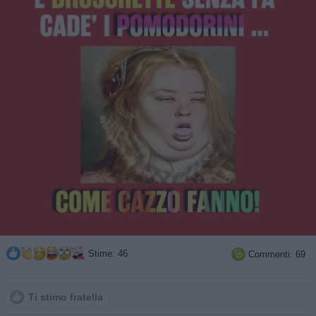
Stime: 46
Commenti: 69

Ti stimo fratella