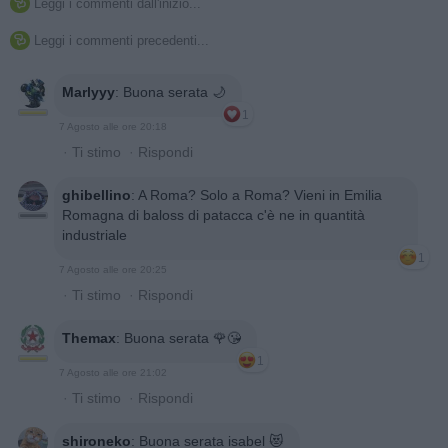
Leggi i commenti dall'inizio...

Leggi i commenti precedenti...

Marlyyy
:
Buona serata 🌙
1
7 Agosto alle ore 20:18
·
Ti stimo
·
Rispondi
ghibellino
:
A Roma? Solo a Roma? Vieni in Emilia
Romagna di baloss di patacca c'è ne in quantità
industriale
1
7 Agosto alle ore 20:25
·
Ti stimo
·
Rispondi
Themax
:
Buona serata 🌹😘
1
7 Agosto alle ore 21:02
·
Ti stimo
·
Rispondi
shironeko
:
Buona serata isabel 😻