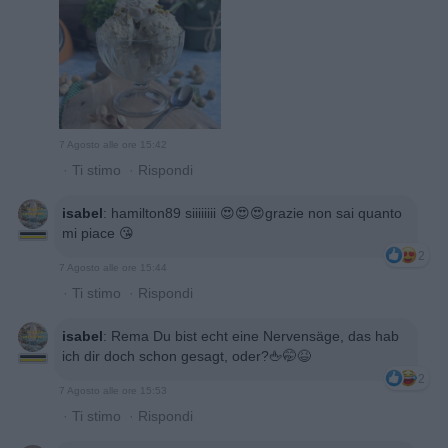
7 Agosto alle ore 15:42
·
Ti stimo
·
Rispondi
isabel
:
hamilton89 siiiiiiii 😍😍😍grazie non sai quanto
mi piace 😘
2
7 Agosto alle ore 15:44
·
Ti stimo
·
Rispondi
isabel
:
Rema Du bist echt eine Nervensäge, das hab
ich dir doch schon gesagt, oder?🖕🤭😆
2
7 Agosto alle ore 15:53
·
Ti stimo
·
Rispondi