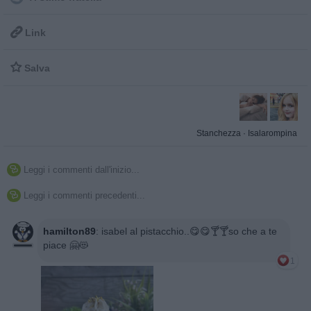

Link

Salva
Stanchezza
·
Isalarompina
Leggi i commenti dall'inizio...

Leggi i commenti precedenti...

hamilton89
:
isabel al pistacchio..😋😋🍸🍸so che a te
piace 🤗😻
1