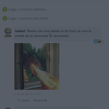
Leggi i commenti dall'inizio...

Leggi i commenti precedenti...

isabel
:
Rema con una alitata te do foco se non la
smetti de di stronzate 🤭 stronzetto
3
8 Agosto alle ore 14:21
·
Ti stimo
·
Rispondi