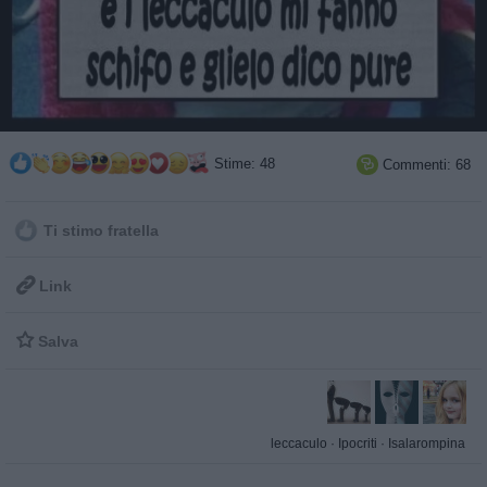
Stime: 48
Commenti: 68

Ti stimo fratella

Link

Salva
leccaculo
·
Ipocriti
·
Isalarompina