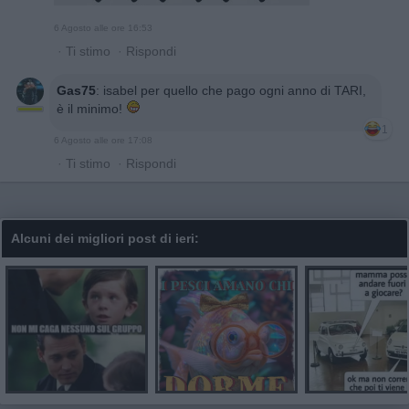
6 Agosto alle ore 16:53
·
Ti stimo
·
Rispondi
Gas75
:
isabel per quello che pago ogni anno di TARI,
è il minimo!
1
6 Agosto alle ore 17:08
·
Ti stimo
·
Rispondi
Alcuni dei migliori post di ieri: