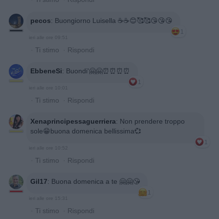
pecos
:
Buongiorno Luisella ☕️☕️😊🥰🥰😘😘😘
1
ieri alle ore 09:51
·
Ti stimo
·
Rispondi
EbbeneSi
:
Buondi'🤗🤗⏰️⏰️⏰️⏰️
1
ieri alle ore 10:01
·
Ti stimo
·
Rispondi
Xenaprincipessaguerriera
:
Non prendere troppo
sole😁buona domenica bellissima💞
1
ieri alle ore 10:52
·
Ti stimo
·
Rispondi
Gil17
:
Buona domenica a te 🤗🤗😘
1
ieri alle ore 15:31
·
Ti stimo
·
Rispondi