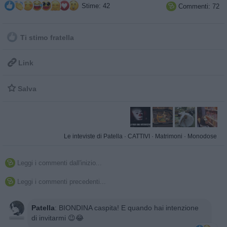
Stime: 42
Commenti: 72

Ti stimo fratella

Link

Salva
Le inteviste di Patella
·
CATTIVI
·
Matrimoni
·
Monodose
Leggi i commenti dall'inizio...

Leggi i commenti precedenti...

Patella
:
BIONDINA caspita! E quando hai intenzione
di invitarmi 😉😂