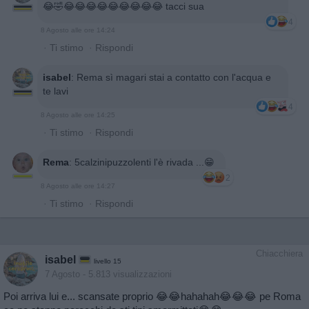
😂🤣😂😂😂😂😂😂😂😂😂 tacci sua
4
8 Agosto alle ore 14:24
·
Ti stimo
·
Rispondi
isabel
:
Rema sì magari stai a contatto con l'acqua e
te lavi
4
8 Agosto alle ore 14:25
·
Ti stimo
·
Rispondi
Rema
:
5calzinipuzzolenti l'è rivada ...😁
2
8 Agosto alle ore 14:27
·
Ti stimo
·
Rispondi
Chiacchiera
isabel
livello 15
7 Agosto
- 5.813 visualizzazioni
Poi arriva lui e... scansate proprio 😂😂hahahah😂😂😂 pe Roma