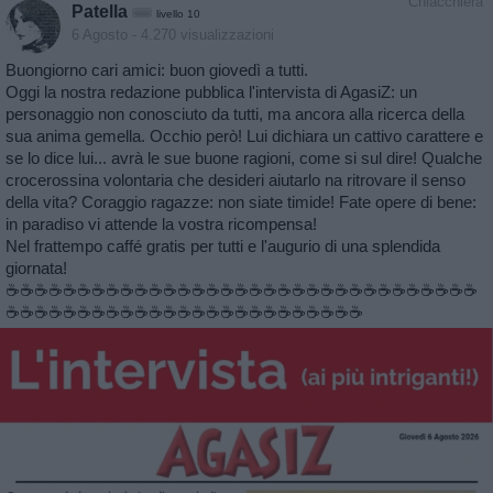
Chiacchiera
Patella
livello 10
6 Agosto
- 4.270 visualizzazioni
Buongiorno cari amici: buon giovedì a tutti.
Oggi la nostra redazione pubblica l'intervista di AgasiZ: un
personaggio non conosciuto da tutti, ma ancora alla ricerca della
sua anima gemella. Occhio però! Lui dichiara un cattivo carattere e
se lo dice lui... avrà le sue buone ragioni, come si sul dire! Qualche
crocerossina volontaria che desideri aiutarlo na ritrovare il senso
della vita? Coraggio ragazze: non siate timide! Fate opere di bene:
in paradiso vi attende la vostra ricompensa!
Nel frattempo caffé gratis per tutti e l'augurio di una splendida
giornata!
☕️☕️☕️☕️☕️☕️☕️☕️☕️☕️☕️☕️☕️☕️☕️☕️☕️☕️☕️☕️☕️☕️☕️☕️☕️☕️☕️☕️☕️☕️☕️☕️☕️
☕️☕️☕️☕️☕️☕️☕️☕️☕️☕️☕️☕️☕️☕️☕️☕️☕️☕️☕️☕️☕️☕️☕️☕️☕️