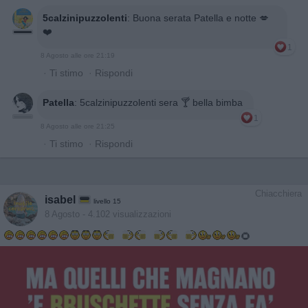
5calzinipuzzolenti
:
Buona serata Patella e notte 💋
❤️
1
8 Agosto alle ore 21:19
·
Ti stimo
·
Rispondi
Patella
:
5calzinipuzzolenti sera 🍸 bella bimba
1
8 Agosto alle ore 21:25
·
Ti stimo
·
Rispondi
Chiacchiera
isabel
livello 15
8 Agosto
- 4.102 visualizzazioni
🌻