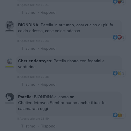
2
8 Agosto alle ore 12:21
·
Ti stimo
·
Rispondi
BIONDINA
:
Patella in autunno, così cucino dì più,fa
caldo adesso, cose veloci adesso
3
8 Agosto alle ore 12:24
·
Ti stimo
·
Rispondi
Chetiendetroyes
:
Patella risotto con fegatini e
verdurine
3
8 Agosto alle ore 12:36
·
Ti stimo
·
Rispondi
Patella
:
BIONDINA ci conto ❤️
Chetiendetroyes Sembra buono anche il tuo. Io
calamarata oggi.
2
8 Agosto alle ore 13:59
·
Ti stimo
·
Rispondi