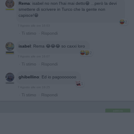
Rema
:
isabel no non l'hai mai detto😁 ...però la devi
smettere di scrivere in Turco che la gente non
capisce!😁
2
7 Agosto alle ore 16:03
·
Ti stimo
·
Rispondi
isabel
:
Rema 😂😂😂 so caxxi loro
2
7 Agosto alle ore 16:07
·
Ti stimo
·
Rispondi
ghibellino
:
Ed io pagooooooo
1
7 Agosto alle ore 18:25
·
Ti stimo
·
Rispondi
pubblicità