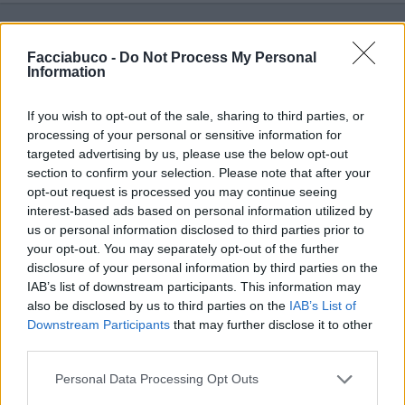
Chiacchiera
Facciabuco -
Do Not Process My Personal
isabel
livello 15
Information
8 Agosto
- 4.896 visualizzazioni
Se fa un piantarello ogni 2 parole che scrive... mamma mia che du
If you wish to opt-out of the sale, sharing to third parties, or
cojoni😂😂😂😂😂
processing of your personal or sensitive information for
targeted advertising by us, please use the below opt-out
section to confirm your selection. Please note that after your
opt-out request is processed you may continue seeing
interest-based ads based on personal information utilized by
us or personal information disclosed to third parties prior to
your opt-out. You may separately opt-out of the further
disclosure of your personal information by third parties on the
IAB’s list of downstream participants. This information may
also be disclosed by us to third parties on the
IAB’s List of
Downstream Participants
that may further disclose it to other
third parties.
Personal Data Processing Opt Outs