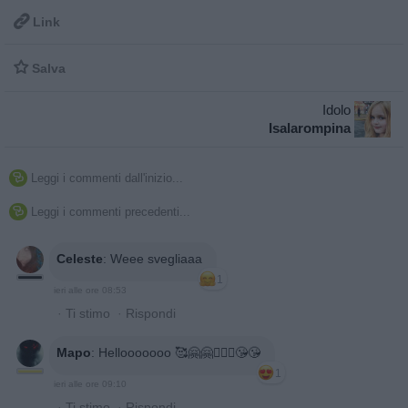

Link

Salva
Idolo
Isalarompina
Leggi i commenti dall'inizio...

Leggi i commenti precedenti...

Celeste
:
Weee svegliaaa
1
ieri alle ore 08:53
·
Ti stimo
·
Rispondi
Mapo
:
Hellooooooo 🥰🤗🤗🧜🏼‍♀️😘😘
1
ieri alle ore 09:10
·
Ti stimo
·
Rispondi