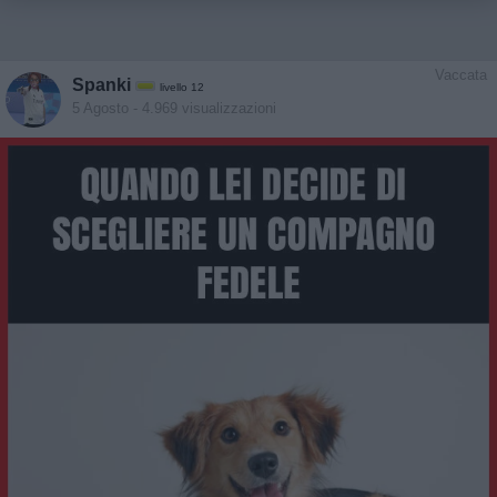
Vaccata
Spanki
livello 12
5 Agosto
- 4.969 visualizzazioni