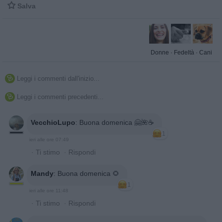

Salva
Donne
·
Fedeltà
·
Cani
Leggi i commenti dall'inizio...

Leggi i commenti precedenti...

VecchioLupo
:
Buona domenica 🤗🌺☕
1
ieri alle ore 07:49
·
Ti stimo
·
Rispondi
Mandy
:
Buona domenica 🌻
1
ieri alle ore 11:48
·
Ti stimo
·
Rispondi