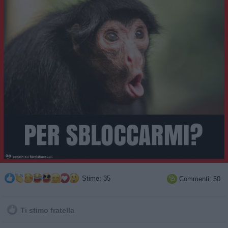
Stime: 35
Commenti: 50

Ti stimo fratella