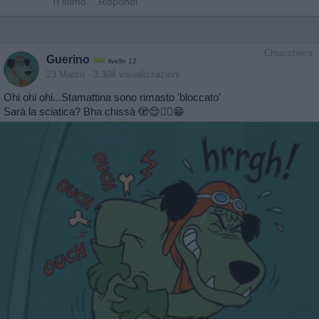
·
Ti stimo
·
Rispondi
Chiacchiera
Guerino
livello 12
23 Marzo
- 3.304 visualizzazioni
Ohi ohi ohi...Stamattina sono rimasto 'bloccato'
Sarà la sciatica? Bha chissà 🫣😌🤷‍♂️😁