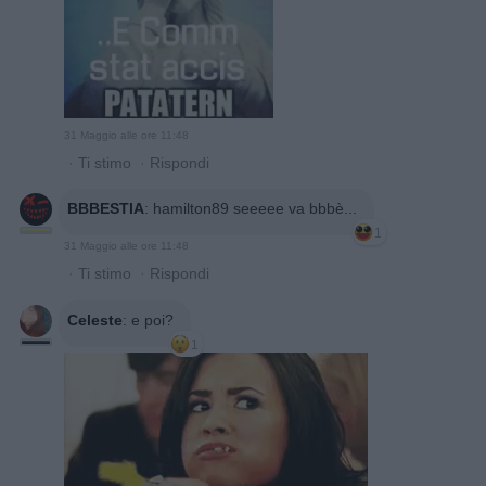
31 Maggio alle ore 11:48
·
Ti stimo
·
Rispondi
BBBESTIA
:
hamilton89 seeeee va bbbè...
1
31 Maggio alle ore 11:48
·
Ti stimo
·
Rispondi
Celeste
:
e poi?
1