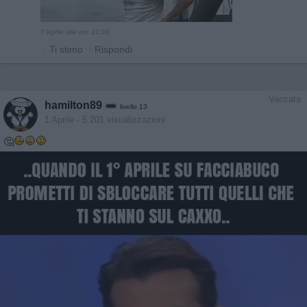
7 Aprile alle ore 22:38
·
Ti stimo
·
Rispondi
Vaccata
hamilton89
livello 13
1 Aprile
- 5.201 visualizzazioni
🤔