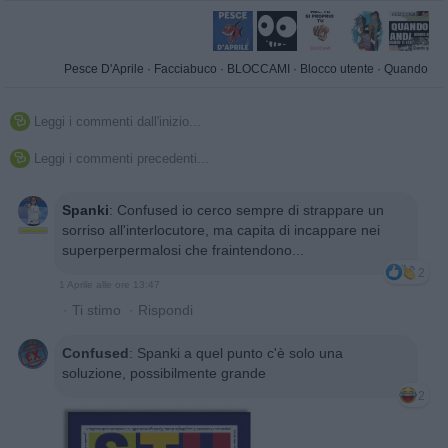
Pesce D'Aprile
·
Facciabuco
·
BLOCCAMI
·
Blocco utente
·
Quando
Leggi i commenti dall'inizio...

Leggi i commenti precedenti...

Spanki
:
Confused io cerco sempre di strappare un
sorriso all'interlocutore, ma capita di incappare nei
superperpermalosi che fraintendono...
2
1 Aprile alle ore 13:47
·
Ti stimo
·
Rispondi
Confused
:
Spanki a quel punto c'è solo una
soluzione, possibilmente grande
2