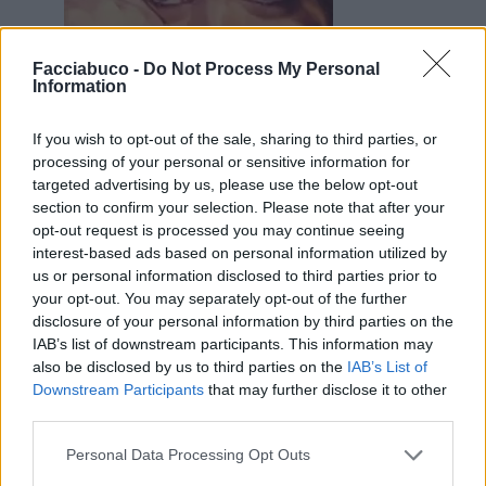
Facciabuco -
Do Not Process My Personal
Information
If you wish to opt-out of the sale, sharing to third parties, or
processing of your personal or sensitive information for
1 Maggio alle ore 18:15
targeted advertising by us, please use the below opt-out
section to confirm your selection. Please note that after your
·
Ti stimo
·
Rispondi
opt-out request is processed you may continue seeing
interest-based ads based on personal information utilized by
Pastafariano
:
Belìn Belèn la Zozzona? 🤢
us or personal information disclosed to third parties prior to
1
1 Maggio alle ore 18:37
your opt-out. You may separately opt-out of the further
·
Ti stimo
·
Rispondi
disclosure of your personal information by third parties on the
IAB’s list of downstream participants. This information may
also be disclosed by us to third parties on the
IAB’s List of
Gas75
:
Alcuni il blocco te lo istigano proprio!
Downstream Participants
that may further disclose it to other
1
1 Maggio alle ore 19:42
third parties.
·
Ti stimo
·
Rispondi
Personal Data Processing Opt Outs
Mapo
:
Oggi dieta, insalata a pranzo e un panino