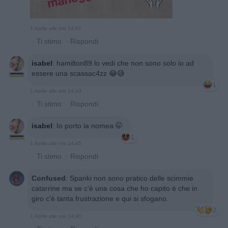
1 Aprile alle ore 14:41
·
Ti stimo
·
Rispondi
isabel
:
hamilton89 lo vedi che non sono solo io ad
essere una scassac4zz 😂😅
1
1 Aprile alle ore 14:43
·
Ti stimo
·
Rispondi
isabel
:
Io porto la nomea 🤭
1
1 Aprile alle ore 14:45
·
Ti stimo
·
Rispondi
Confused
:
Spanki non sono pratico delle scimmie
catarrine ma se c'è una cosa che ho capito è che in
giro c'è tanta frustrazione e qui si sfogano.
2
1 Aprile alle ore 14:46