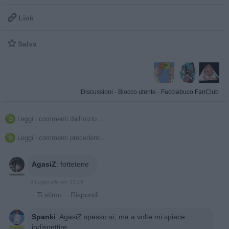

Link

Salva
Discussioni
·
Blocco utente
·
Facciabuco FanClub
Leggi i commenti dall'inizio...

Leggi i commenti precedenti...

AgasiZ
:
fottetene
3 Luglio alle ore 13:19
·
Ti stimo
·
Rispondi
Spanki
:
AgasiZ spesso sí, ma a volte mi spiace
indispettire...