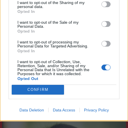
I want to opt-out of the Sharing of my
leggero stasera 😇
personal data.
1
Opted In
1 Maggio alle ore 21:27
·
Ti stimo
·
Rispondi
I want to opt-out of the Sale of my
Personal Data.
Opted In
Dylan2017
:
isabel 😆😅😂🤣
1
I want to opt-out of processing my
2 Maggio alle ore 22:39
Personal Data for Targeted Advertising.
·
Ti stimo
·
Rispondi
Opted In
I want to opt-out of Collection, Use,
Retention, Sale, and/or Sharing of my
Personal Data that Is Unrelated with the
Bestiaccia
Spanki
Purposes for which it was collected.
livello 12
Opted Out
28 Aprile
- 5.091 visualizzazioni
Ma perché? Stavo così bene e tranquilla 🤷😎
CONFIRM
Data Deletion
Data Access
Privacy Policy