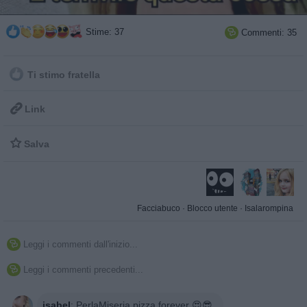
Stime: 37
Commenti: 35

Ti stimo fratella

Link

Salva
Facciabuco
·
Blocco utente
·
Isalarompina
Leggi i commenti dall'inizio...

Leggi i commenti precedenti...

isabel
:
PerlaMiseria pizza forever 😍😎