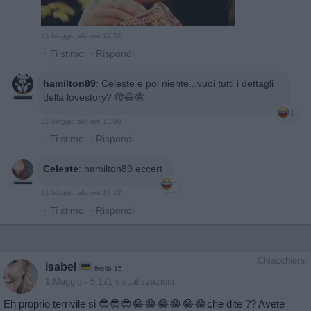
31 Maggio alle ore 12:54
·
Ti stimo
·
Rispondi
hamilton89
:
Celeste e poi niente...vuoi tutti i dettagli
della lovestory? 🫣😆🤪
1
31 Maggio alle ore 13:09
·
Ti stimo
·
Rispondi
Celeste
:
hamilton89 eccert
1
31 Maggio alle ore 13:12
·
Ti stimo
·
Rispondi
Chiacchiera
isabel
livello 15
1 Maggio
- 5.171 visualizzazioni
Eh proprio terrivile si 😎😎😎😂😂😂😂😂😂che dite ?? Avete