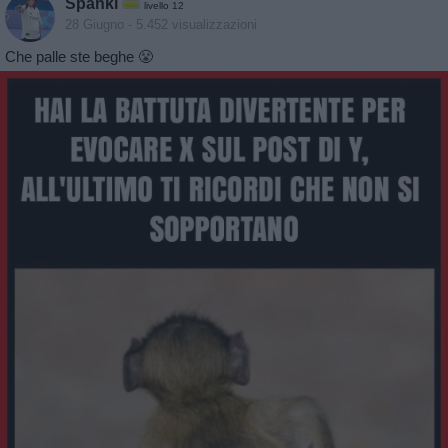
Spanki
livello 12
28 Giugno
- 5.452 visualizzazioni
Che palle ste beghe 😤