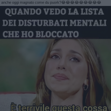
anche oggi magnato come du puork?😂😂😂😂😂😂😂😂😂