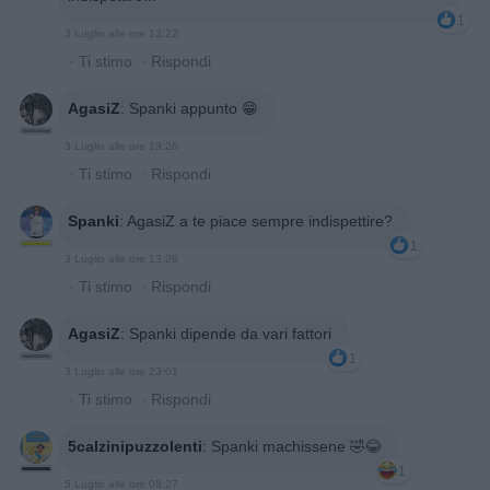
1
3 Luglio alle ore 13:22
·
Ti stimo
·
Rispondi
AgasiZ
:
Spanki appunto 😁
3 Luglio alle ore 13:26
·
Ti stimo
·
Rispondi
Spanki
:
AgasiZ a te piace sempre indispettire?
1
3 Luglio alle ore 13:28
·
Ti stimo
·
Rispondi
AgasiZ
:
Spanki dipende da vari fattori
1
3 Luglio alle ore 23:01
·
Ti stimo
·
Rispondi
5calzinipuzzolenti
:
Spanki machissene 🤣😂
1
5 Luglio alle ore 08:27