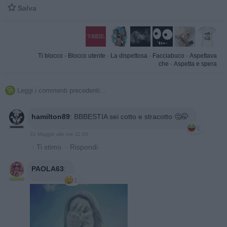

Salva
Ti blocco
·
Blocco utente
·
La dispettosa
·
Facciabuco
·
Aspettava
che
·
Aspetta e spera
Leggi i commenti precedenti...

hamilton89
:
BBBESTIA sei cotto e stracotto 🤔🤭
1
31 Maggio alle ore 11:45
·
Ti stimo
·
Rispondi
PAOLA63
:
1