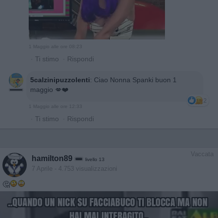
1 Maggio alle ore 08:23
·
Ti stimo
·
Rispondi
5calzinipuzzolenti
:
Ciao Nonna Spanki buon 1
maggio 💋❤️
2
1 Maggio alle ore 12:33
·
Ti stimo
·
Rispondi
Vaccata
hamilton89
livello 13
7 Aprile
- 4.753 visualizzazioni
🤔