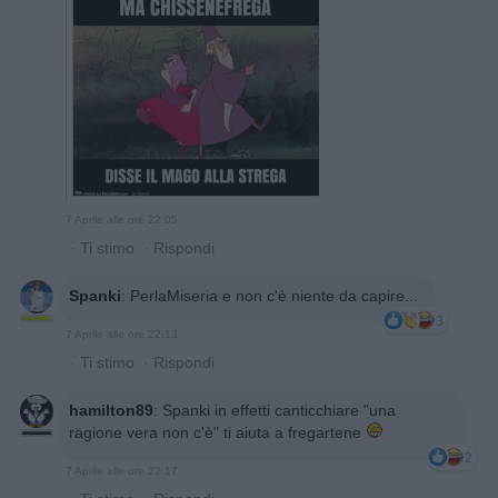
7 Aprile alle ore 22:05
·
Ti stimo
·
Rispondi
Spanki
:
PerlaMiseria e non c'è niente da capire...
3
7 Aprile alle ore 22:13
·
Ti stimo
·
Rispondi
hamilton89
:
Spanki in effetti canticchiare "una
ragione vera non c'è" ti aiuta a fregartene
2
7 Aprile alle ore 22:17