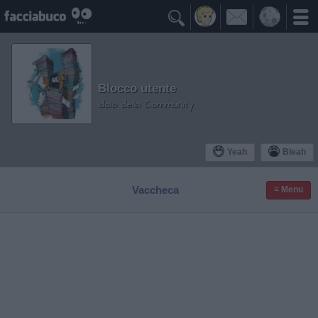

Blocco utente
Idolo della Community
Yeah
Bleah
Vaccheca
≡ Menu