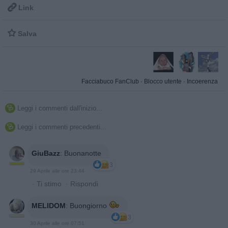

Link

Salva
Facciabuco FanClub
·
Blocco utente
·
Incoerenza
Leggi i commenti dall'inizio...

Leggi i commenti precedenti...

GiuBazz
:
Buonanotte
3
29 Aprile alle ore 23:44
·
Ti stimo
·
Rispondi
MELIDOM
:
Buongiorno
3
30 Aprile alle ore 07:51