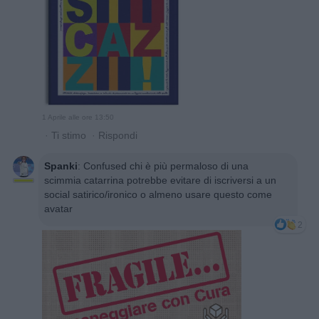
1 Aprile alle ore 13:50
·
Ti stimo
·
Rispondi
Spanki
:
Confused chi è più permaloso di una
scimmia catarrina potrebbe evitare di iscriversi a un
social satirico/ironico o almeno usare questo come
avatar
2