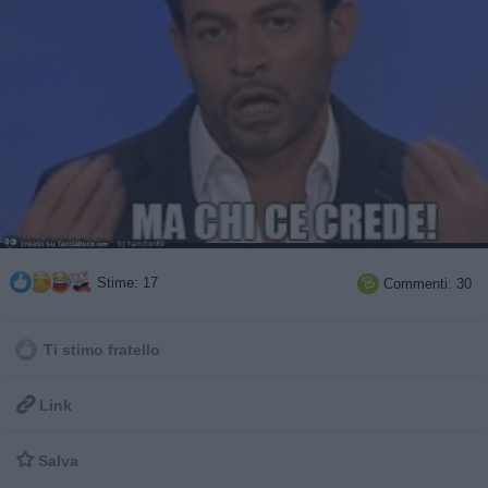
Stime: 17
Commenti: 30

Ti stimo fratello

Link

Salva