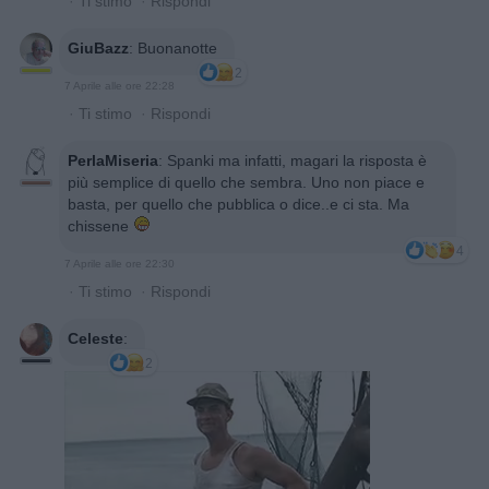
·
Ti stimo
·
Rispondi
GiuBazz
:
Buonanotte
2
7 Aprile alle ore 22:28
·
Ti stimo
·
Rispondi
PerlaMiseria
:
Spanki ma infatti, magari la risposta è
più semplice di quello che sembra. Uno non piace e
basta, per quello che pubblica o dice..e ci sta. Ma
chissene
4
7 Aprile alle ore 22:30
·
Ti stimo
·
Rispondi
Celeste
:
2