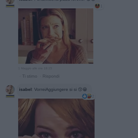
1
1 Maggio alle ore 18:15
·
Ti stimo
·
Rispondi
isabel
:
VorreiAggiungere si si 😚😁
2