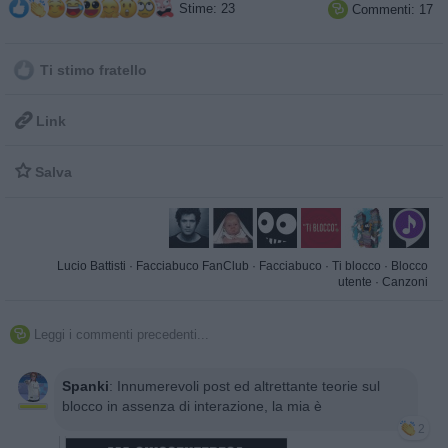
Stime: 23
Commenti: 17

Ti stimo fratello

Link

Salva
Lucio Battisti
·
Facciabuco FanClub
·
Facciabuco
·
Ti blocco
·
Blocco
utente
·
Canzoni
Leggi i commenti precedenti...

Spanki
:
Innumerevoli post ed altrettante teorie sul
blocco in assenza di interazione, la mia è
2