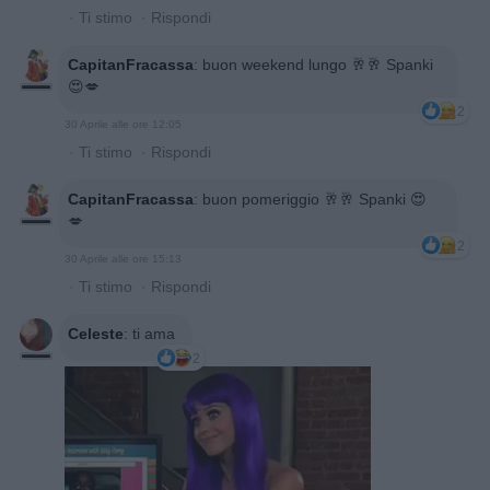
·
Ti stimo
·
Rispondi
CapitanFracassa
:
buon weekend lungo 🥂🥂 Spanki
😍💋
2
30 Aprile alle ore 12:05
·
Ti stimo
·
Rispondi
CapitanFracassa
:
buon pomeriggio 🥂🥂 Spanki 😍
💋
2
30 Aprile alle ore 15:13
·
Ti stimo
·
Rispondi
Celeste
:
ti ama
2