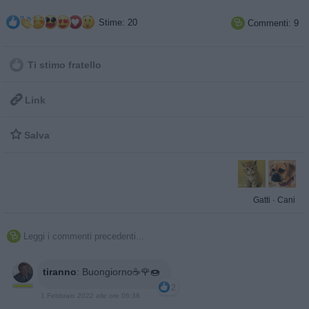
Stime: 20
Commenti: 9

Ti stimo fratello

Link

Salva
Gatti
·
Cani
Leggi i commenti precedenti...

tiranno
:
Buongiorno☕🌹🍩
2
1 Febbraio 2022 alle ore 06:38