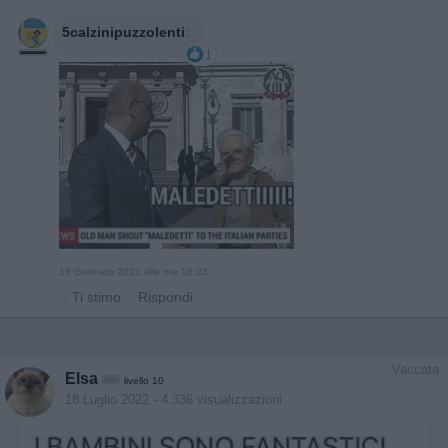
5calzinipuzzolenti
:
1
16 Gennaio 2022 alle ore 16:23
·
Ti stimo
·
Rispondi
Vaccata
Elsa
livello 10
18 Luglio 2022
- 4.336 visualizzazioni