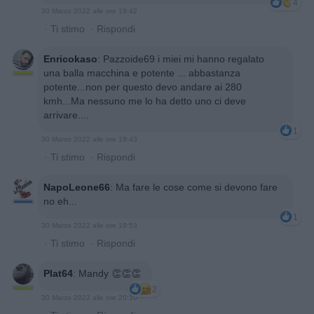
4
30 Marzo 2022 alle ore 19:42
·
Ti stimo
·
Rispondi
Enricokaso
:
Pazzoide69 i miei mi hanno regalato
una balla macchina e potente ... abbastanza
potente...non per questo devo andare ai 280
kmh...Ma nessuno me lo ha detto uno ci deve
arrivare....
1
30 Marzo 2022 alle ore 19:43
·
Ti stimo
·
Rispondi
NapoLeone66
:
Ma fare le cose come si devono fare
no eh...
1
30 Marzo 2022 alle ore 19:53
·
Ti stimo
·
Rispondi
Plat64
:
Mandy 👏👏👏
2
30 Marzo 2022 alle ore 20:10