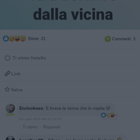
Stime: 21
Commenti: 3

Ti stimo fratello

Link

Salva
Enricokaso
:
E brava la vicina che lo ospita 🤣
4
16 Luglio 2022 alle ore 19:25
·
Ti stimo
·
Rispondi