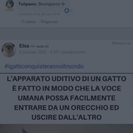
Tulipano
:
Buongiorno ☕
1
1 Febbraio 2022 alle ore 08:40
·
Ti stimo
·
Rispondi
Bestiaccia
Elsa
livello 10
6 Gennaio 2022
- 4.347 visualizzazioni