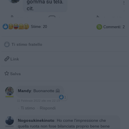
Stime: 20
Commenti: 2

Ti stimo fratello

Link

Salva
Mandy
:
Buonanotte 🤗
1
11 Febbraio 2022 alle ore 22:15
·
Ti stimo
·
Rispondi
Nogosukinekinoto
:
Ho come l'impressione che
quella ruota non fose bilanciata proprio bene bene