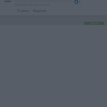
1
23 Gennaio 2022 alle ore 23:10
·
Ti stimo
·
Rispondi
pubblicità