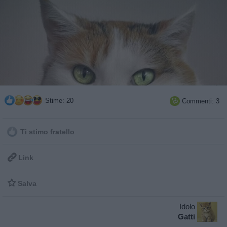
Stime: 20
Commenti: 3

Ti stimo fratello

Link

Salva
Idolo
Gatti