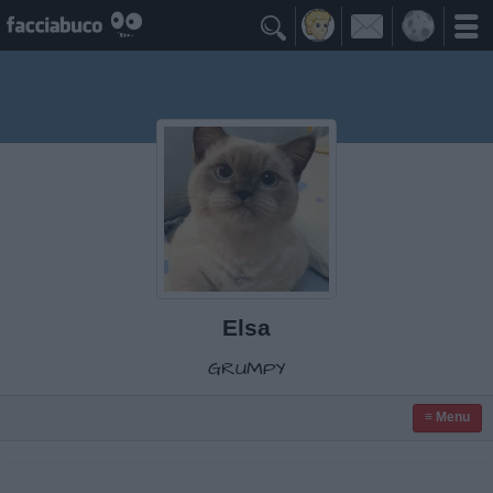

Elsa
GRUMPY
≡ Menu