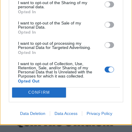
I want to opt-out of the Sharing of my
personal data.
Ti stimo fratello
Opted In

Link
I want to opt-out of the Sale of my
Personal Data.
Opted In

Salva
I want to opt-out of processing my
Personal Data for Targeted Advertising.
Opted In
I want to opt-out of Collection, Use,
Vaccata
Elsa
livello 10
Retention, Sale, and/or Sharing of my
Personal Data that Is Unrelated with the
11 Febbraio 2022
- 4.386 visualizzazioni
Purposes for which it was collected.
Opted Out
CONFIRM
Data Deletion
Data Access
Privacy Policy