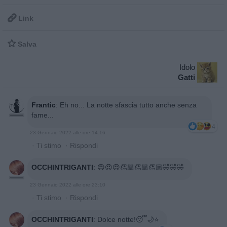

Link

Salva
Idolo
Gatti
Frantic
:
Eh no... La notte sfascia tutto anche senza
fame...
4
23 Gennaio 2022 alle ore 14:16
·
Ti stimo
·
Rispondi
OCCHINTRIGANTI
:
😍😍😍👏🏼👏🏼👏🏼🤣🤣🤣
23 Gennaio 2022 alle ore 23:10
·
Ti stimo
·
Rispondi
OCCHINTRIGANTI
:
Dolce notte!😴🌙⭐