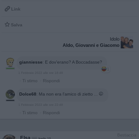

Link

Salva
Idolo
Aldo, Giovanni e Giacomo
gianniesse
:
E dov'erano? A Boccadasse?
1
1 Febbraio 2022 alle ore 18:48
·
Ti stimo
·
Rispondi
Dolce68
:
Ma non era l'amico di zietto ... 🤭
1 Febbraio 2022 alle ore 22:48
·
Ti stimo
·
Rispondi
Bestiaccia
Elsa
livello 10