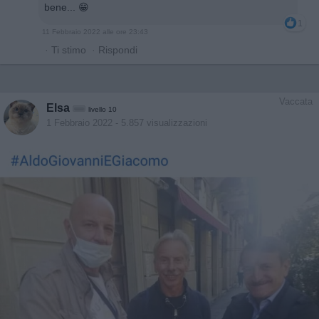
bene... 😁
1
11 Febbraio 2022 alle ore 23:43
·
Ti stimo
·
Rispondi
Vaccata
Elsa
livello 10
1 Febbraio 2022
- 5.857 visualizzazioni