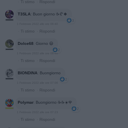
·
Ti stimo
·
Rispondi
T3SLA
:
Buon giorno ☕🥐🍀
3
1 Febbraio 2022 alle ore 06:40
·
Ti stimo
·
Rispondi
Dolce68
:
Giorno 😃
2
1 Febbraio 2022 alle ore 06:46
·
Ti stimo
·
Rispondi
BIONDINA
:
Buongiorno
2
1 Febbraio 2022 alle ore 07:06
·
Ti stimo
·
Rispondi
Polymar
:
Buongiorno ☕️☕️☀️🌹
2
1 Febbraio 2022 alle ore 07:23
·
Ti stimo
·
Rispondi