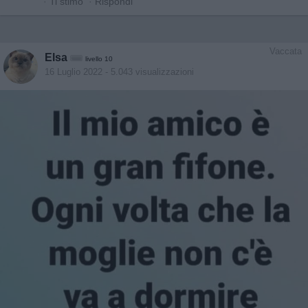
·
Ti stimo
·
Rispondi
Vaccata
Elsa
livello 10
16 Luglio 2022
- 5.043 visualizzazioni