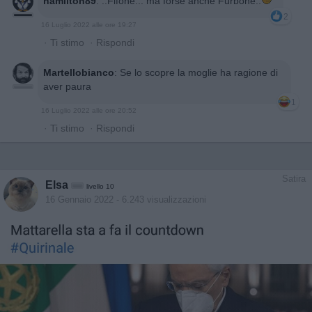
hamilton89
:
..Fifone... ma forse anche Furbone..
2
16 Luglio 2022 alle ore 19:27
·
Ti stimo
·
Rispondi
Martellobianco
:
Se lo scopre la moglie ha ragione di
aver paura
1
16 Luglio 2022 alle ore 20:52
·
Ti stimo
·
Rispondi
Satira
Elsa
livello 10
16 Gennaio 2022
- 6.243 visualizzazioni