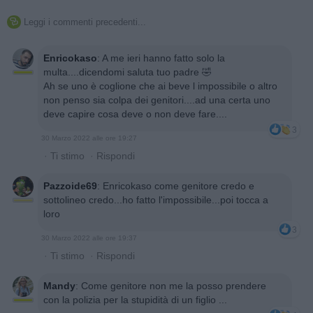
Leggi i commenti precedenti...

Enricokaso
:
A me ieri hanno fatto solo la
multa....dicendomi saluta tuo padre 🤣
Ah se uno è coglione che ai beve l impossibile o altro
non penso sia colpa dei genitori....ad una certa uno
deve capire cosa deve o non deve fare....
3
30 Marzo 2022 alle ore 19:27
·
Ti stimo
·
Rispondi
Pazzoide69
:
Enricokaso come genitore credo e
sottolineo credo...ho fatto l'impossibile...poi tocca a
loro
3
30 Marzo 2022 alle ore 19:37
·
Ti stimo
·
Rispondi
Mandy
:
Come genitore non me la posso prendere
con la polizia per la stupidità di un figlio ...