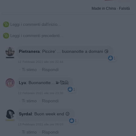
Made in China
·
Falsità
Leggi i commenti dall'inizio...

Leggi i commenti precedenti...

Pietranera
:
Piccire' ... buonanotte a domani 😘
1
12 Febbraio 2021 alle ore 22:44
·
Ti stimo
·
Rispondi
Lya
:
Buonanotte....💫🥰🤗
1
12 Febbraio 2021 alle ore 23:30
·
Ti stimo
·
Rispondi
Syrdal
:
Buon week end 😉
1
13 Febbraio 2021 alle ore 06:03
·
Ti stimo
·
Rispondi