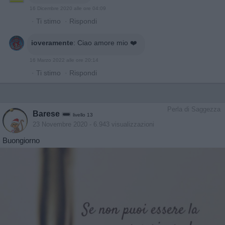
16 Dicembre 2020 alle ore 04:09
·
Ti stimo
·
Rispondi
ioveramente
:
Ciao amore mio ❤️
16 Marzo 2022 alle ore 20:14
·
Ti stimo
·
Rispondi
Perla di Saggezza
Barese
livello 13
23 Novembre 2020
- 6.943 visualizzazioni
Buongiorno