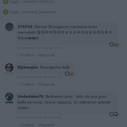
Leggi i commenti dall'inizio...

Leggi i commenti precedenti...

STEF60
:
Barese Buongiorno carissima buon
mercoledì 😘😘🌹🌹🌻🌻🌹🌷🌷🌷🌹🌻🌼🌼🌸🌻🌻🌹🌷
☕️☕️☕️🍩🍩☕️
2
23 Settembre 2020 alle ore 05:40
·
Ti stimo
·
Rispondi
Elymarghe
:
Buongiorno ☕️🤗
2
23 Settembre 2020 alle ore 07:18
·
Ti stimo
·
Rispondi
Undertaker76
:
Bellissimo post...fatto da una gran
bella persona...brava ragazza, un abbraccio grande
Under
2
23 Settembre 2020 alle ore 08:10
·
Ti stimo
·
Rispondi