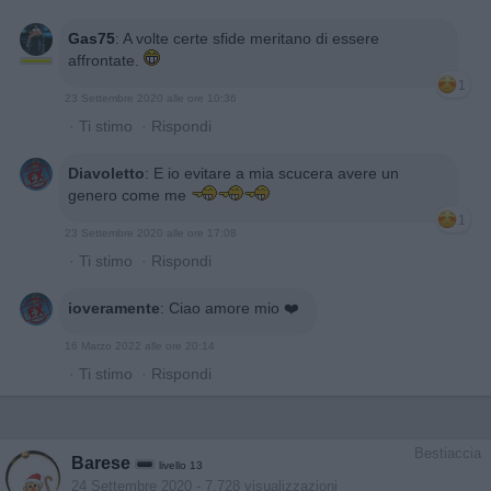
Gas75
:
A volte certe sfide meritano di essere
affrontate.
1
23 Settembre 2020 alle ore 10:36
·
Ti stimo
·
Rispondi
Diavoletto
:
E io evitare a mia scucera avere un
genero come me
1
23 Settembre 2020 alle ore 17:08
·
Ti stimo
·
Rispondi
ioveramente
:
Ciao amore mio ❤️
16 Marzo 2022 alle ore 20:14
·
Ti stimo
·
Rispondi
Bestiaccia
Barese
livello 13
24 Settembre 2020
- 7.728 visualizzazioni