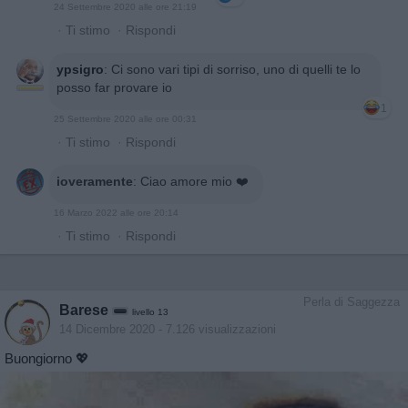
24 Settembre 2020 alle ore 21:19
·
Ti stimo
·
Rispondi
ypsigro
:
Ci sono vari tipi di sorriso, uno di quelli te lo
posso far provare io
1
25 Settembre 2020 alle ore 00:31
·
Ti stimo
·
Rispondi
ioveramente
:
Ciao amore mio ❤️
16 Marzo 2022 alle ore 20:14
·
Ti stimo
·
Rispondi
Perla di Saggezza
Barese
livello 13
14 Dicembre 2020
- 7.126 visualizzazioni
Buongiorno 💖