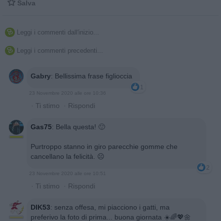

Salva
Leggi i commenti dall'inizio...

Leggi i commenti precedenti...

Gabry
:
Bellissima frase figlioccia
1
23 Novembre 2020 alle ore 10:36
·
Ti stimo
·
Rispondi
Gas75
:
Bella questa! 🙂
Purtroppo stanno in giro parecchie gomme che
cancellano la felicità. ☹️
2
23 Novembre 2020 alle ore 10:51
·
Ti stimo
·
Rispondi
DIK53
:
senza offesa, mi piacciono i gatti, ma
preferivo la foto di prima... buona giornata ☀️🌈💖🌼