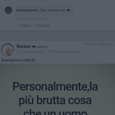
ioveramente
:
Ciao amore mio ❤️
16 Marzo 2022 alle ore 20:14
·
Ti stimo
·
Rispondi
Perla di Saggezza
Barese
livello 13
13 Settembre 2020
- 7.603 visualizzazioni
Buongiorno a tutti 🤗