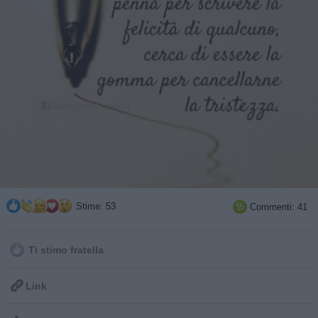
Stime: 53
Commenti: 41

Ti stimo fratella

Link