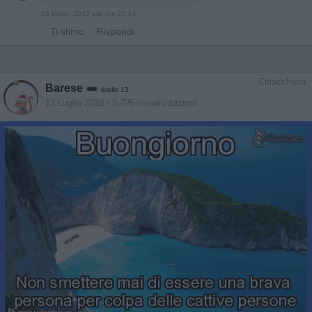
16 Marzo 2022 alle ore 20:14
·
Ti stimo
·
Rispondi
Chiacchiera
Barese
livello 13
13 Luglio 2020
- 5.795 visualizzazioni