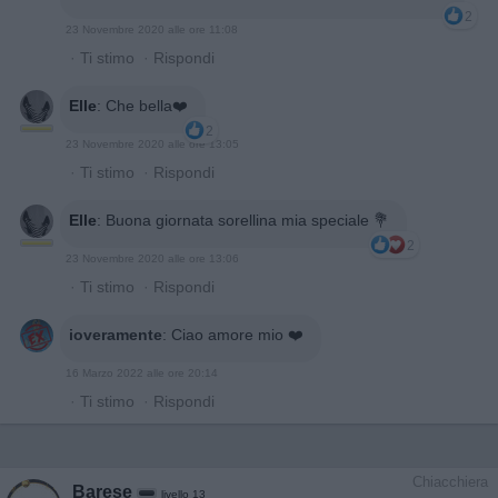
2
23 Novembre 2020 alle ore 11:08
·
Ti stimo
·
Rispondi
Elle
:
Che bella❤️
2
23 Novembre 2020 alle ore 13:05
·
Ti stimo
·
Rispondi
Elle
:
Buona giornata sorellina mia speciale 💐
2
23 Novembre 2020 alle ore 13:06
·
Ti stimo
·
Rispondi
ioveramente
:
Ciao amore mio ❤️
16 Marzo 2022 alle ore 20:14
·
Ti stimo
·
Rispondi
Chiacchiera
Barese
livello 13