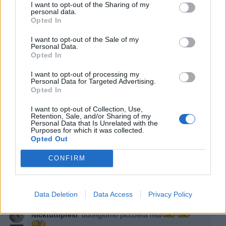
I want to opt-out of the Sharing of my
personal data.
Opted In
I want to opt-out of the Sale of my
Personal Data.
Opted In
Stime: 54
Commenti: 40

I want to opt-out of processing my
Personal Data for Targeted Advertising.
Opted In
Ti stimo fratella
I want to opt-out of Collection, Use,

Link
Retention, Sale, and/or Sharing of my
Personal Data that Is Unrelated with the
Purposes for which it was collected.
Opted Out

Salva
CONFIRM
Leggi i commenti dall'inizio...

Leggi i commenti precedenti...

Data Deletion
Data Access
Privacy Policy
Nicktuttipresi
:
buongiorno piccolina mia