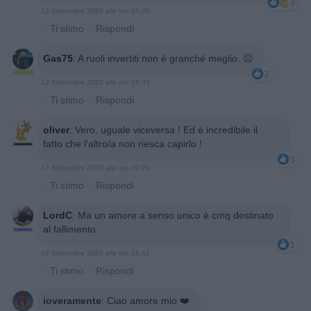
3
13 Settembre 2020 alle ore 15:29
·
Ti stimo
·
Rispondi
Gas75
:
A ruoli invertiti non è granché meglio. ☹️
2
13 Settembre 2020 alle ore 18:33
·
Ti stimo
·
Rispondi
oliver
:
Vero, uguale viceversa ! Ed è incredibile il
fatto che l'altro/a non riesca capirlo !
3
13 Settembre 2020 alle ore 20:20
·
Ti stimo
·
Rispondi
LordC
:
Ma un amore a senso unico è cmq destinato
al fallimento
1
14 Settembre 2020 alle ore 16:41
·
Ti stimo
·
Rispondi
ioveramente
:
Ciao amore mio ❤️