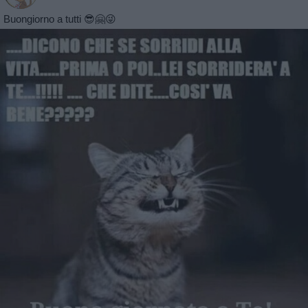
Buongiorno a tutti 😎🤗😜