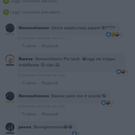
Leggi i commenti dall'inizio...

Leggi i commenti precedenti...

Nonsochisono
:
Istrice esatto,cosa aspetti 🤪????
3
24 Settembre 2020 alle ore 14:01
·
Ti stimo
·
Rispondi
Barese
:
Nonsochisono Più tardi. 😭oggi sto troppo
indaffarata 😘 ciao 🤗
5
24 Settembre 2020 alle ore 14:04
·
Ti stimo
·
Rispondi
Nonsochisono
:
Barese però non ti scurda'🤪
3
24 Settembre 2020 alle ore 14:05
·
Ti stimo
·
Rispondi
pecos
:
Buongiornoooo😂😂
2