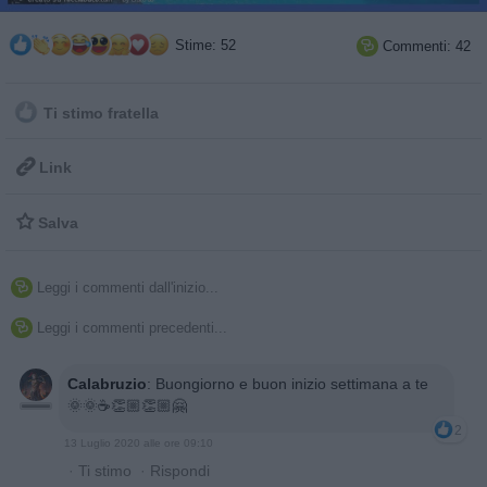
Stime: 52
Commenti: 42

Ti stimo fratella

Link

Salva
Leggi i commenti dall'inizio...

Leggi i commenti precedenti...

Calabruzio
:
Buongiorno e buon inizio settimana a te
🌞🌞☕👏🏼👏🏼🤗
2
13 Luglio 2020 alle ore 09:10
·
Ti stimo
·
Rispondi