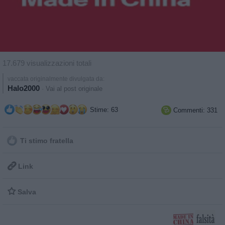
17.679 visualizzazioni totali
vaccata originalmente divulgata da:
Halo2000
·
Vai al post originale
Stime: 63
Commenti: 331

Ti stimo fratella

Link

Salva