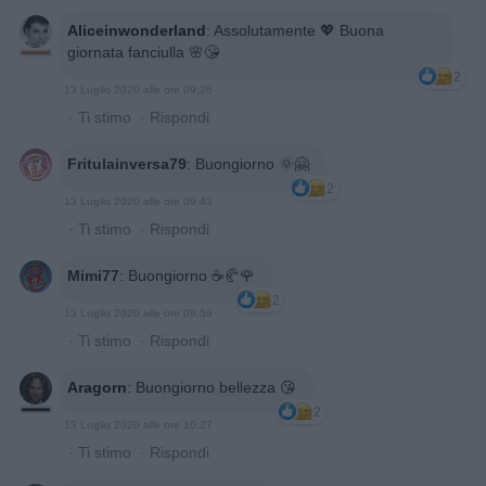
Aliceinwonderland
:
Assolutamente 💖 Buona
giornata fanciulla 🌸😘
2
13 Luglio 2020 alle ore 09:26
·
Ti stimo
·
Rispondi
Fritulainversa79
:
Buongiorno 🌞🤗
2
13 Luglio 2020 alle ore 09:43
·
Ti stimo
·
Rispondi
Mimi77
:
Buongiorno ☕🥐🌹
2
13 Luglio 2020 alle ore 09:59
·
Ti stimo
·
Rispondi
Aragorn
:
Buongiorno bellezza 😘
2
13 Luglio 2020 alle ore 10:27
·
Ti stimo
·
Rispondi