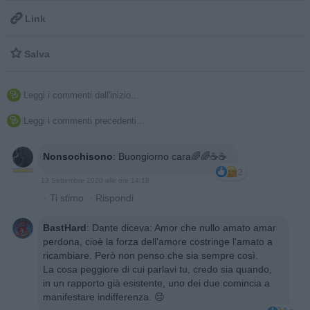

Link

Salva
Leggi i commenti dall'inizio...

Leggi i commenti precedenti...

Nonsochisono
:
Buongiorno cara🌈🌈☕☕
2
13 Settembre 2020 alle ore 14:18
·
Ti stimo
·
Rispondi
BastHard
:
Dante diceva: Amor che nullo amato amar
perdona, cioè la forza dell'amore costringe l'amato a
ricambiare. Però non penso che sia sempre così.
La cosa peggiore di cui parlavi tu, credo sia quando,
in un rapporto già esistente, uno dei due comincia a
manifestare indifferenza. 😔