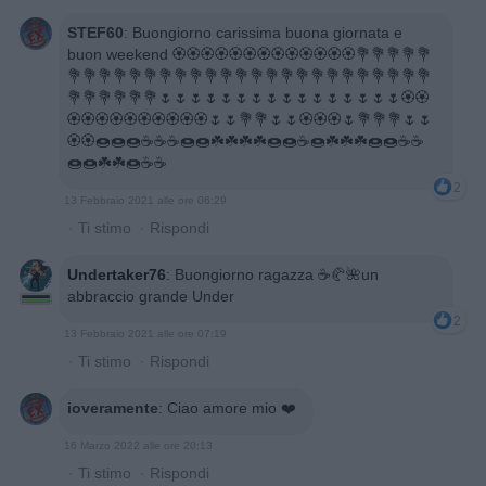
STEF60
:
Buongiorno carissima buona giornata e
buon weekend 🏵️🏵️🏵️🏵️🏵️🏵️🏵️🏵️🏵️🏵️🏵️🏵️🏵️💐💐💐💐💐
💐💐💐💐💐💐💐💐💐💐💐💐💐💐💐💐💐💐💐💐💐💐💐💐
💐💐💐💐💐💐🌷🌷🌷🌷🌷🌷🌷🌷🌷🌷🌷🌷🌷🌷🌷🌷🏵️🏵️
🏵️🏵️🏵️🏵️🏵️🏵️🏵️🏵️🏵️🏵️🌷🌷💐💐🌷🌷🏵️🏵️🏵️🌷💐💐💐🌷🌷
🏵️🏵️🍩🍩🍩☕☕☕🍩🍩☘️☘️☘️☘️🍩🍩☕🍩☘️☘️☘️🍩🍩☕☕
🍩🍩☘️☘️🍩☕☕
2
13 Febbraio 2021 alle ore 06:29
·
Ti stimo
·
Rispondi
Undertaker76
:
Buongiorno ragazza ☕🥐🌺un
abbraccio grande Under
2
13 Febbraio 2021 alle ore 07:19
·
Ti stimo
·
Rispondi
ioveramente
:
Ciao amore mio ❤️
16 Marzo 2022 alle ore 20:13
·
Ti stimo
·
Rispondi