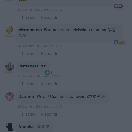
2
14 Dicembre 2020 alle ore 13:01
·
Ti stimo
·
Rispondi
Menopausa
:
Buona serata dolcissima mamma 🥰👏
👏🌺
2
14 Dicembre 2020 alle ore 18:08
·
Ti stimo
·
Rispondi
Pietranera
:
♥️♥️
1
14 Dicembre 2020 alle ore 22:45
·
Ti stimo
·
Rispondi
Daphne
:
Wow!!! Ciao bella patozzina😍💖🌹😘
15 Dicembre 2020 alle ore 13:26
·
Ti stimo
·
Rispondi
Abusiva
:
💙💙💙