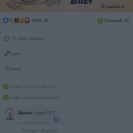
Stime: 53
Commenti: 43

Ti stimo fratella

Link

Salva
Leggi i commenti dall'inizio...

Leggi i commenti precedenti...

Barese
:
coach73 ?
3
26 Settembre 2020 alle ore 21:31
·
Ti stimo
·
Rispondi