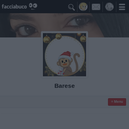

Barese
≡ Menu