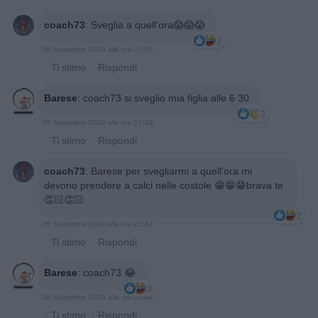
coach73
:
Sveglia a quell'ora😱😱😱
2
26 Settembre 2020 alle ore 21:35
·
Ti stimo
·
Rispondi
Barese
:
coach73 si sveglio mia figlia alle 6 30
3
26 Settembre 2020 alle ore 21:39
·
Ti stimo
·
Rispondi
coach73
:
Barese per svegliarmi a quell'ora mi
devono prendere a calci nelle costole 😁😁😁brava te
👏🏻👏🏻
2
26 Settembre 2020 alle ore 21:43
·
Ti stimo
·
Rispondi
Barese
:
coach73 😂
3
26 Settembre 2020 alle ore 21:44
·
Ti stimo
·
Rispondi