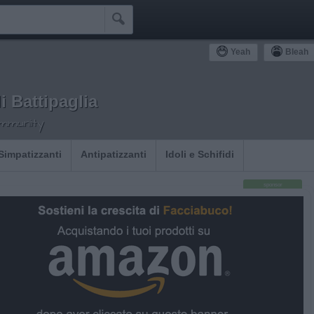

Yeah
Bleah
i Battipaglia
ommunity
Simpatizzanti
Antipatizzanti
Idoli e Schifidi
sponsor