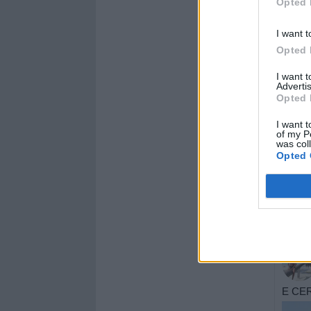
Opted 
I want t
Opted 
I want 
Advertis
Opted 
I want t
of my P
was col
Opted 
E CER