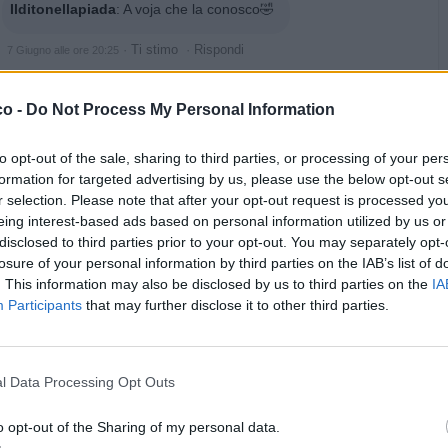
Ilditonellapiada
:
A voja che la conosco🤣
·
Ti stimo
·
Rispondi
7 Giugno alle ore 20:25
oliver
:
co -
Do Not Process My Personal Information
2
to opt-out of the sale, sharing to third parties, or processing of your per
formation for targeted advertising by us, please use the below opt-out s
r selection. Please note that after your opt-out request is processed y
eing interest-based ads based on personal information utilized by us or
disclosed to third parties prior to your opt-out. You may separately opt-
losure of your personal information by third parties on the IAB’s list of
. This information may also be disclosed by us to third parties on the
IA
Participants
that may further disclose it to other third parties.
·
Ti stimo
·
Rispondi
7 Giugno alle ore 20:30
CapitanFracassa
:
buona cena 🍷🍷 Past
l Data Processing Opt Outs
1
·
Ti stimo
·
Rispondi
7 Giugno alle ore 20:36
o opt-out of the Sharing of my personal data.