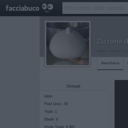
Zizzona d
Idolo della C
Vaccheca
Dettagli
Idolo
Post Unici: 30
Yeah:
1
Bleah:
0
Visite Totali: 6.981