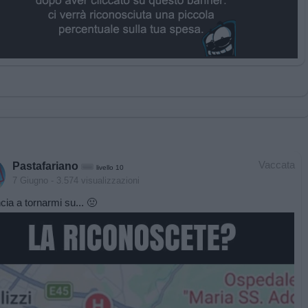
Vaccata
Pastafariano
livello 10
7 Giugno
- 3.574 visualizzazioni
ia a tornarmi su... 🤢