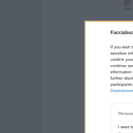
Facciabu
If you wish 
sensitive in
confirm you
continue se
information 
further disc
participants
Downstream 
Persona
I want t