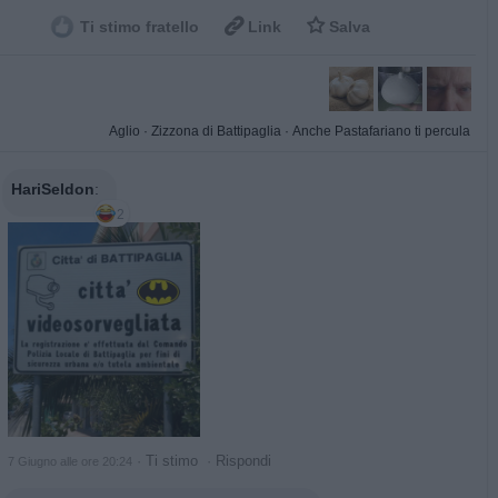


Ti stimo fratello
Link
Salva
Aglio
·
Zizzona di Battipaglia
·
Anche Pastafariano ti percula
HariSeldon
:
2
·
Ti stimo
·
Rispondi
7 Giugno alle ore 20:24