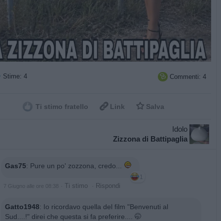
Stime: 4
Commenti: 4



Ti stimo fratello
Link
Salva
Idolo
Zizzona di Battipaglia
Gas75
:
Pure un po' zozzona, credo...
1
·
Ti stimo
·
Rispondi
7 Giugno alle ore 08:38
Gatto1948
:
Io ricordavo quella del film "Benvenuti al
Sud....!" direi che questa si fa preferire.... 🤭