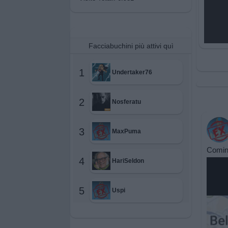
Facciabuchini più attivi quì
1
Undertaker76
2
Nosferatu
3
MaxPuma
Cominc
4
HariSeldon
5
Uspi