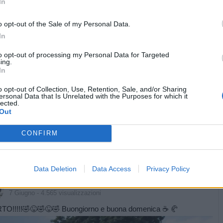
In
sponsor
o opt-out of the Sale of my Personal Data.
In
to opt-out of processing my Personal Data for Targeted
ing.
In
o opt-out of Collection, Use, Retention, Sale, and/or Sharing
ersonal Data that Is Unrelated with the Purposes for which it
lected.
Out
CONFIRM
Data Deletion
Data Access
Privacy Policy
Vaccata
Desmodromico
livello 10
7 Giugno
- 4.565 visualizzazioni
TO!!!!!🤣😜🤣😜🤣 Buongiorno e buona domenica ☕️ 🥐