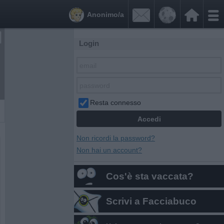


Anonimo/a
Login
Resta connesso
Non ricordi la password?
Non hai un account?
Cos'è sta vaccata?
Scrivi a Facciabuco