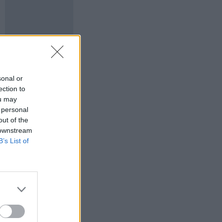
sonal or
ection to
ou may
 personal
out of the
 downstream
B’s List of