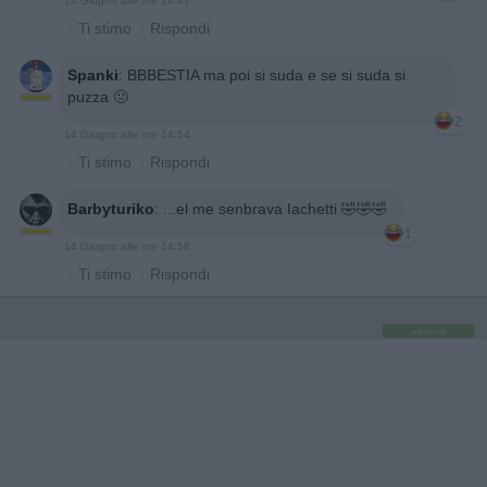
14 Giugno alle ore 14:47
·
Ti stimo
·
Rispondi
Spanki
:
BBBESTIA ma poi si suda e se si suda si
puzza 🤢
2
14 Giugno alle ore 14:54
·
Ti stimo
·
Rispondi
Barbyturiko
:
...el me senbrava Iachetti 🤣🤣🤣
1
14 Giugno alle ore 14:58
·
Ti stimo
·
Rispondi
pubblicità