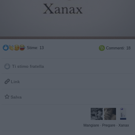
Stime: 13
Commenti: 18

Ti stimo fratella

Link

Salva
Mangiare
·
Pregare
·
Xanax