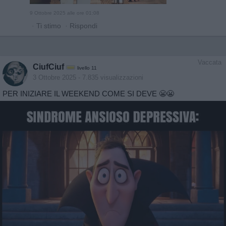
9 Ottobre 2025 alle ore 01:08
·
Ti stimo
·
Rispondi
Vaccata
CiufCiuf
livello 11
3 Ottobre 2025
- 7.835 visualizzazioni
PER INIZIARE IL WEEKEND COME SI DEVE 😬😬