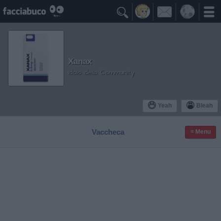

Xanax
Idolo della Community
Yeah
Bleah
Vaccheca
≡ Menu