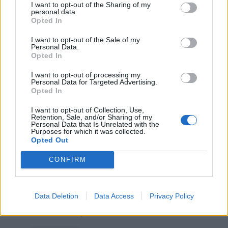
I want to opt-out of the Sharing of my
personal data.
Zen
·
Ufficio
·
Xanax
Opted In
I want to opt-out of the Sale of my
Leggi i commenti precedenti...

Personal Data.
Opted In
bikerfra
:
Isabo ....e mentre fai il giardino Zen ti disseti
I want to opt-out of processing my
con questa.....
Personal Data for Targeted Advertising.
Opted In
1
I want to opt-out of Collection, Use,
Retention, Sale, and/or Sharing of my
Personal Data that Is Unrelated with the
Purposes for which it was collected.
Opted Out
CONFIRM
Data Deletion
Data Access
Privacy Policy
4 Febbraio alle ore 14:03
·
Ti stimo
·
Rispondi