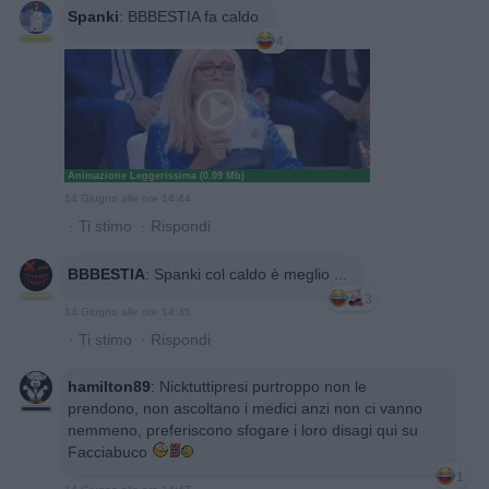
Spanki
:
BBBESTIA fa caldo
4
Animazione Leggerissima (0.09 Mb)
14 Giugno alle ore 14:44
·
Ti stimo
·
Rispondi
BBBESTIA
:
Spanki col caldo è meglio ...
3
14 Giugno alle ore 14:45
·
Ti stimo
·
Rispondi
hamilton89
:
Nicktuttipresi purtroppo non le
prendono, non ascoltano i medici anzi non ci vanno
nemmeno, preferiscono sfogare i loro disagi qui su
Facciabuco
1