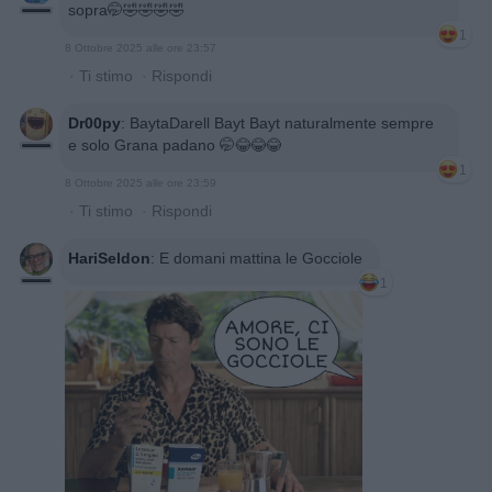
sopra🤭🤣🤣🤣🤣
1
8 Ottobre 2025 alle ore 23:57
·
Ti stimo
·
Rispondi
Dr00py
:
BaytaDarell Bayt Bayt naturalmente sempre
e solo Grana padano 🤭😂😂😂
1
8 Ottobre 2025 alle ore 23:59
·
Ti stimo
·
Rispondi
HariSeldon
:
E domani mattina le Gocciole
1