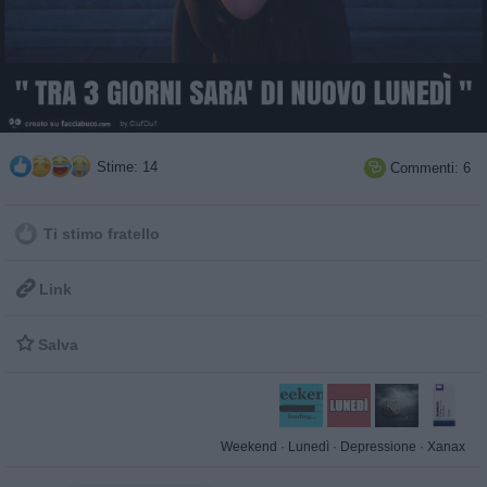
Stime: 14
Commenti: 6

Ti stimo fratello

Link

Salva
Weekend
·
Lunedì
·
Depressione
·
Xanax