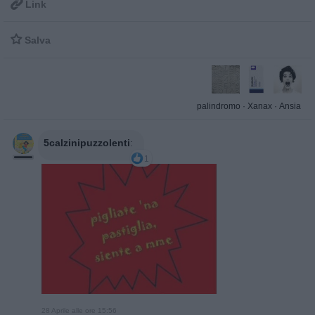

Link

Salva
palindromo
·
Xanax
·
Ansia
5calzinipuzzolenti
:
1
28 Aprile alle ore 15:56