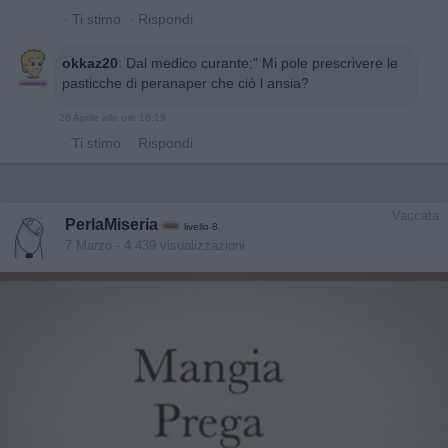
·
Ti stimo
·
Rispondi
okkaz20
:
Dal medico curante:" Mi pole prescrivere le
pasticche di peranaper che ciò l ansia?
28 Aprile alle ore 16:19
·
Ti stimo
·
Rispondi
Vaccata
PerlaMiseria
livello 8
7 Marzo
- 4.439 visualizzazioni