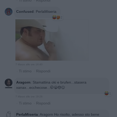
·
Ti stimo
·
Rispondi
Confused
:
PerlaMiseria
2
7 Marzo alle ore 16:40
·
Ti stimo
·
Rispondi
Aragorn
:
Stamattina oki e brufen...stasera
xanax...ecchecose...🤭😁😎😜
1
7 Marzo alle ore 19:26
·
Ti stimo
·
Rispondi
PerlaMiseria
:
Aragorn Ho risolto, adesso sto bene