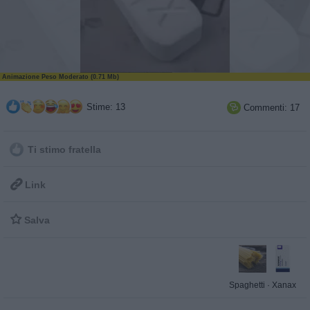
Animazione Peso Moderato (0.71 Mb)
Stime: 13
Commenti: 17

Ti stimo fratella

Link

Salva
Spaghetti
·
Xanax