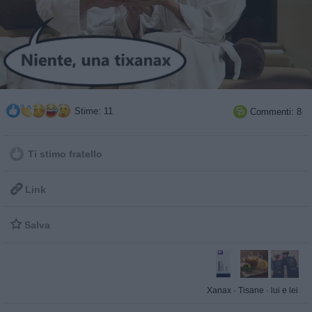
Stime: 11
Commenti: 8

Ti stimo fratello

Link

Salva
Xanax
·
Tisane
·
lui e lei