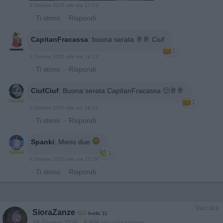
3 Ottobre 2025 alle ore 17:53
·
Ti stimo
·
Rispondi
CapitanFracassa
:
buona serata 🥂🥂 Ciuf
1
3 Ottobre 2025 alle ore 18:13
·
Ti stimo
·
Rispondi
CiufCiuf
:
Buona serata CapitanFracassa 🙂🥂🥂
1
3 Ottobre 2025 alle ore 18:23
·
Ti stimo
·
Rispondi
Spanki
:
Meno due
1
4 Ottobre 2025 alle ore 12:39
·
Ti stimo
·
Rispondi
Vaccata
SioraZanze
livello 11
18 Giugno 2025
- 8.506 visualizzazioni