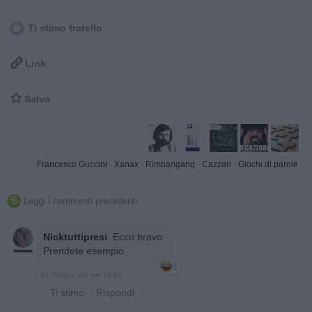
Ti stimo fratello

Link

Salva
Francesco Guccini
·
Xanax
·
Rimbangang
·
Cazzari
·
Giochi di parole
Leggi i commenti precedenti...

Nicktuttipresi
:
Ecco bravo
Prendete esempio
1
14 Giugno alle ore 14:43
·
Ti stimo
·
Rispondi