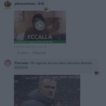
pleasureman
:
😁😁
1
Animazione Leggerissima (0.02 Mb)
3 Ottobre 2025 alle ore 17:33
·
Ti stimo
·
Rispondi
Pancake
:
Oh signore ancora devo lavorare domani
🤭🤭🤭🤭
1