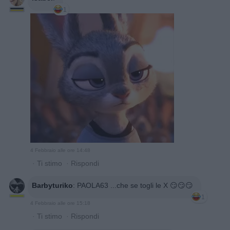
1
4 Febbraio alle ore 14:48
·
Ti stimo
·
Rispondi
Barbyturiko
:
PAOLA63 ...che se togli le X 😏😏😏
1
4 Febbraio alle ore 15:18
·
Ti stimo
·
Rispondi