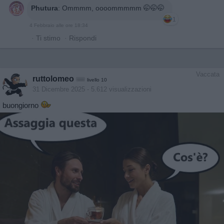
Phutura
:
Ommmm, oooommmmm 🤭🤭🤭
1
4 Febbraio alle ore 18:34
·
Ti stimo
·
Rispondi
Vaccata
ruttolomeo
livello 10
31 Dicembre 2025
- 5.612 visualizzazioni
buongiorno