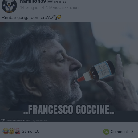
hamilton89
livello 13
14 Giugno
- 4.439 visualizzazioni
Rimbangang...com'era?..🤔
Stime: 10
Commenti: 8
