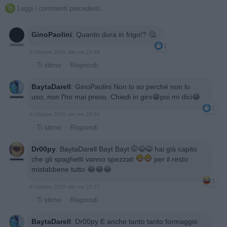
Leggi i commenti precedenti...

GinoPaolini
:
Quanto dura in frigo!? 🤔
1
8 Ottobre 2025 alle ore 23:48
·
Ti stimo
·
Rispondi
BaytaDarell
:
GinoPaolini Non lo so perché non lo
uso, non l'ho mai preso. Chiedi in giro😁poi mi dici😂
1
8 Ottobre 2025 alle ore 23:50
·
Ti stimo
·
Rispondi
Dr00py
:
BaytaDarell Bayt Bayt 🤭😂😂 hai già capito
che gli spaghetti vanno spezzati
per il resto
mistabbene tutto 😂😂😂
1
8 Ottobre 2025 alle ore 23:57
·
Ti stimo
·
Rispondi
BaytaDarell
:
Dr00py E anche tanto tanto formaggio