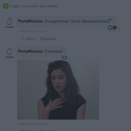
Leggi i commenti precedenti...

PerlaMiseria
:
Inzupperman Sono rilassatissima😴
2
7 Marzo alle ore 16:37
·
Ti stimo
·
Rispondi
PerlaMiseria
:
Confused
1
7 Marzo alle ore 16:38