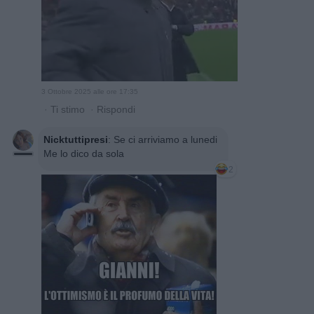
3 Ottobre 2025 alle ore 17:35
·
Ti stimo
·
Rispondi
Nicktuttipresi
:
Se ci arriviamo a lunedi
Me lo dico da sola
2