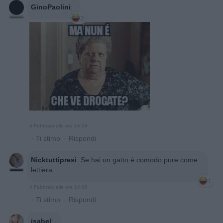
GinoPaolini
:
2
4 Febbraio alle ore 14:04
·
Ti stimo
·
Rispondi
Nicktuttipresi
:
Se hai un gatto è comodo pure come
lettiera
1
4 Febbraio alle ore 14:06
·
Ti stimo
·
Rispondi
isabel
: