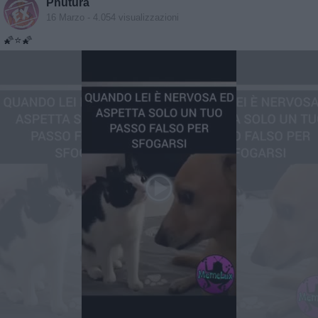
Phutura
16 Marzo
- 4.054 visualizzazioni
🌠⭐️🌠