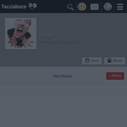

Sfogo
Idolo della Community
Yeah
Bleah
Vaccheca
≡ Menu