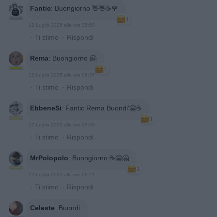
Fantic
:
Buongiorno 👋👋☕🌹
1
12 Luglio 2025 alle ore 05:50
·
Ti stimo
·
Rispondi
Rema
:
Buongiorno 🤗
1
12 Luglio 2025 alle ore 06:37
·
Ti stimo
·
Rispondi
EbbeneSi
:
Fantic Rema Buondi'🤗☕
1
12 Luglio 2025 alle ore 08:08
·
Ti stimo
·
Rispondi
MrPolopolo
:
Buongiorno ☕🤗🤗
1
12 Luglio 2025 alle ore 08:21
·
Ti stimo
·
Rispondi
Celeste
:
Buondi