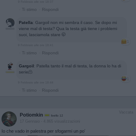
9 Febbraio alle ore 18:37
·
Ti stimo
·
Rispondi
Patella
:
Gargoil non mi sembra il caso. Se dopo mi
viene mal di testa? Qua la testa già tiene i problemi
suoi, lasciamola stare 🤭
1
9 Febbraio alle ore 18:41
·
Ti stimo
·
Rispondi
Gargoil
:
Patella tanto il mal di testa, la donna lo ha di
serie🫠
1
9 Febbraio alle ore 18:44
·
Ti stimo
·
Rispondi
Vaccata
Potiomkin
livello 12
17 Gennaio
- 4.865 visualizzazioni
Io che vado in palestra per sfogarmi un po'