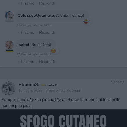
·
Ti stimo
·
Rispondi
ColosseoQuadrato
:
Allenta il carico!
1
17 Gennaio alle ore 14:18
·
Ti stimo
·
Rispondi
isabel
:
Se se 😚😂
1
17 Gennaio alle ore 14:41
·
Ti stimo
·
Rispondi
Vaccata
EbbeneSi
livello 11
10 Luglio 2025
- 5.555 visualizzazioni
Sempre attuale😣 sto piena😥😅 anche se fa meno caldo la pelle
non ne può piu'...