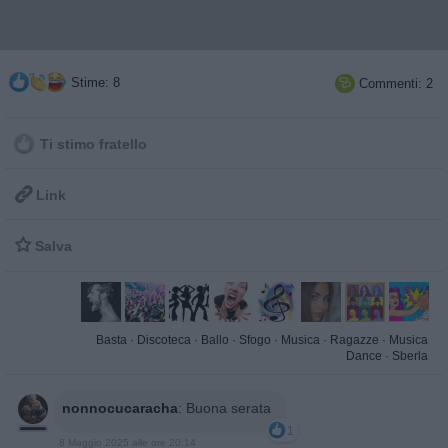
Stime: 8
Commenti: 2

Ti stimo fratello

Link

Salva
Basta
·
Discoteca
·
Ballo
·
Sfogo
·
Musica
·
Ragazze
·
Musica
Dance
·
Sberla
nonnocucaracha
:
Buona serata
1
8 Maggio 2025 alle ore 20:14