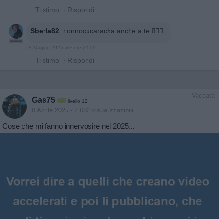
·
Ti stimo
·
Rispondi
Sberla82
:
nonnocucaracha anche a te 🙋🏼‍♂️
8 Maggio 2025 alle ore 21:09
·
Ti stimo
·
Rispondi
Vaccata
Gas75
livello 12
8 Aprile 2025
- 7.682 visualizzazioni
Cose che mi fanno innervosire nel 2025...