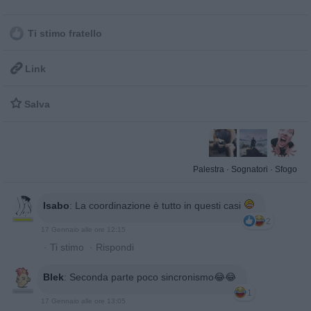
Ti stimo fratello

Link

Salva
Palestra
·
Sognatori
·
Sfogo
Isabo
:
La coordinazione è tutto in questi casi
2
17 Gennaio alle ore 12:15
·
Ti stimo
·
Rispondi
Blek
:
Seconda parte poco sincronismo😂😂
1
17 Gennaio alle ore 13:05