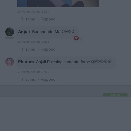
16 Marzo alle ore 23:14
·
Ti stimo
·
Rispondi
Anjuli
:
Buonanotte Ma 😘🥰😘
1
16 Marzo alle ore 23:16
·
Ti stimo
·
Rispondi
Phutura
:
Anjuli Psicologicamente forse 🫣🤭🤭🤭🤭
17 Marzo alle ore 07:33
·
Ti stimo
·
Rispondi
pubblicità