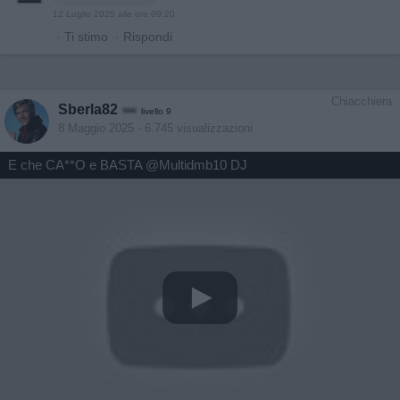
12 Luglio 2025 alle ore 09:20
·
Ti stimo
·
Rispondi
Chiacchiera
Sberla82
livello 9
8 Maggio 2025
- 6.745 visualizzazioni
E che CA**O e BASTA @Multidmb10 DJ