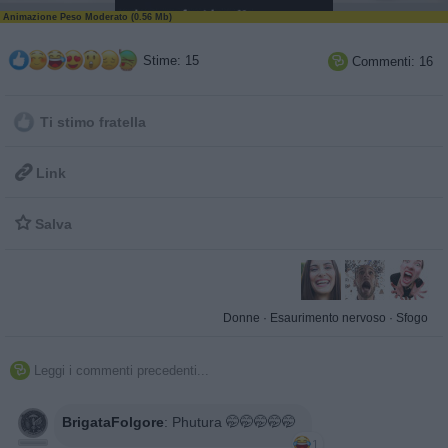
Animazione Peso Moderato (0.56 Mb)
Stime: 15
Commenti: 16

Ti stimo fratella

Link

Salva
Donne
·
Esaurimento nervoso
·
Sfogo
Leggi i commenti precedenti...

BrigataFolgore
:
Phutura 🤭🤭🤭🤭🤭
1