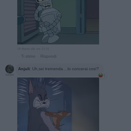
16 Marzo alle ore 22:31
·
Ti stimo
·
Rispondi
Anjuli
:
Uh,sei tremenda....lo concerai così?
1