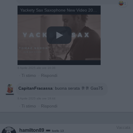
1
Yackety Sax Saxophone New Video 2021 Tomaz Nedoh-Tom Sax Music Sheet Notes- Alto Saxophone
8 Aprile 2025 alle ore 16:36
·
Ti stimo
·
Rispondi
CapitanFracassa
:
buona serata 🥂🥂 Gas75
8 Aprile 2025 alle ore 19:44
·
Ti stimo
·
Rispondi
Vaccata
hamilton89
livello 13