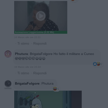
Animazione Leggerissima (0.02 Mb)
16 Marzo alle ore 22:21
·
Ti stimo
·
Rispondi
Phutura
:
BrigataFolgore Ho fatto il militare a Cuneo
🫣🫣🫣🤭🤭🤭😁😁😁
2
16 Marzo alle ore 22:24
·
Ti stimo
·
Rispondi
BrigataFolgore
:
Phutura
1