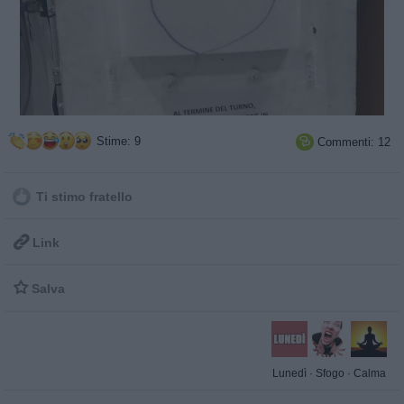
Stime: 9
Commenti: 12

Ti stimo fratello

Link

Salva
Lunedì
·
Sfogo
·
Calma