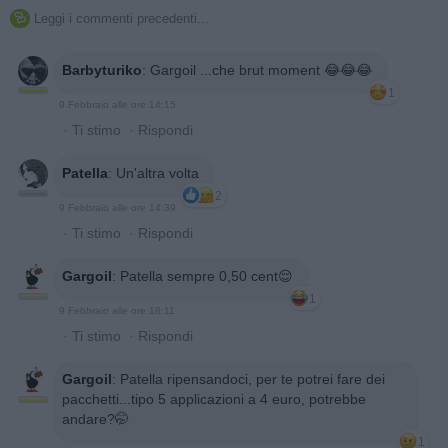
Leggi i commenti precedenti...

Barbyturiko
:
Gargoil ...che brut moment 😂😂😂
1
9 Febbraio alle ore 14:15
·
Ti stimo
·
Rispondi
Patella
:
Un'altra volta
2
9 Febbraio alle ore 14:39
·
Ti stimo
·
Rispondi
Gargoil
:
Patella sempre 0,50 cent😌
1
9 Febbraio alle ore 18:11
·
Ti stimo
·
Rispondi
Gargoil
:
Patella ripensandoci, per te potrei fare dei
pacchetti...tipo 5 applicazioni a 4 euro, potrebbe
andare?🤭
1