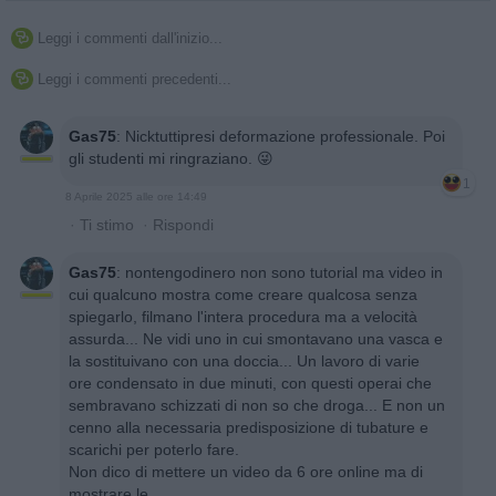
Leggi i commenti dall'inizio...

Leggi i commenti precedenti...

Gas75
:
Nicktuttipresi deformazione professionale. Poi
gli studenti mi ringraziano. 😜
1
8 Aprile 2025 alle ore 14:49
·
Ti stimo
·
Rispondi
Gas75
:
nontengodinero non sono tutorial ma video in
cui qualcuno mostra come creare qualcosa senza
spiegarlo, filmano l'intera procedura ma a velocità
assurda... Ne vidi uno in cui smontavano una vasca e
la sostituivano con una doccia... Un lavoro di varie
ore condensato in due minuti, con questi operai che
sembravano schizzati di non so che droga... E non un
cenno alla necessaria predisposizione di tubature e
scarichi per poterlo fare.
Non dico di mettere un video da 6 ore online ma di
mostrare le