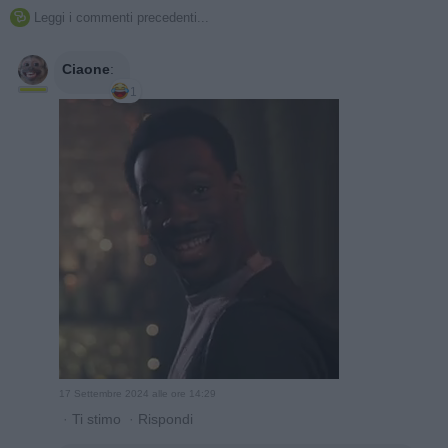
Leggi i commenti precedenti...

Ciaone
:
1
17 Settembre 2024 alle ore 14:29
·
Ti stimo
·
Rispondi