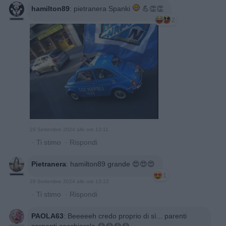
hamilton89
:
pietranera Spanki
💪👏👏
2
29 Settembre 2024 alle ore 13:11
·
Ti stimo
·
Rispondi
Pietranera
:
hamilton89 grande 😍😍😍
1
29 Settembre 2024 alle ore 13:12
·
Ti stimo
·
Rispondi
PAOLA63
:
Beeeeeh credo proprio di sì... parenti
serpenti cacchiarola 😂😂😂😂