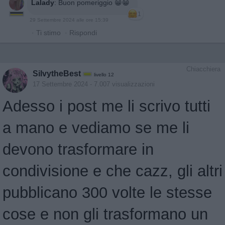
Lalady
:
Buon pomeriggio 😁😁
1
29 Settembre 2024 alle ore 15:39
·
Ti stimo
·
Rispondi
Chiacchiera
SilvytheBest
livello 12
17 Settembre 2024
- 7.007 visualizzazioni
Adesso i post me li scrivo tutti
a mano e vediamo se me li
devono trasformare in
condivisione e che cazz, gli altri
pubblicano 300 volte le stesse
cose e non gli trasformano un