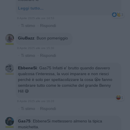
Leggi tutto...
3
8 Aprile 2025 alle ore 14:53
·
Ti stimo
·
Rispondi
GiuBazz
:
Buon pomeriggio
8 Aprile 2025 alle ore 15:30
·
Ti stimo
·
Rispondi
EbbeneSi
:
Gas75 Infatti e' brutto quando davvero
qualcosa t'interessa, la vuoi imparare e non riesci
perché è solo per spettacolizzare la cosa 😬e fanno
sembrare tutto come le comiche del grande Benny
Hill 😅
1
8 Aprile 2025 alle ore 16:26
·
Ti stimo
·
Rispondi
Gas75
:
EbbeneSi mettessero almeno la tipica
musichetta.