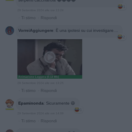
1
29 Settembre 2024 alle ore 13:24
·
Ti stimo
·
Rispondi
VorreiAggiungere
:
È una ipotesi su cui investigare....
2
Animazione Leggera (0.13 Mb)
29 Settembre 2024 alle ore 13:25
·
Ti stimo
·
Rispondi
Epaminonda
:
Sicuramente 😆
1
29 Settembre 2024 alle ore 14:09
·
Ti stimo
·
Rispondi