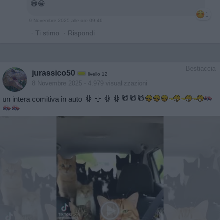
😁😁
1
9 Novembre 2025 alle ore 09:46
·
Ti stimo
·
Rispondi
Bestiaccia
jurassico50
livello 12
8 Novembre 2025
- 4.979 visualizzazioni
un intera comitiva in auto