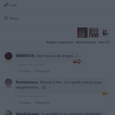

Link

Salva
Ypsigro rompicojoni
·
Musica Dance
·
Anni 70'
BBBESTIA
:
Che musica da drogati...!
2
5 Febbraio alle ore 19:18
·
Ti stimo
·
Rispondi
Pastafariano
:
Ricordo il film, con quella mezza sega
elegantissima... 😉
1
5 Febbraio alle ore 19:19
·
Ti stimo
·
Rispondi
VecchioLupo
:
La ascoltai in un concerto clandestino,