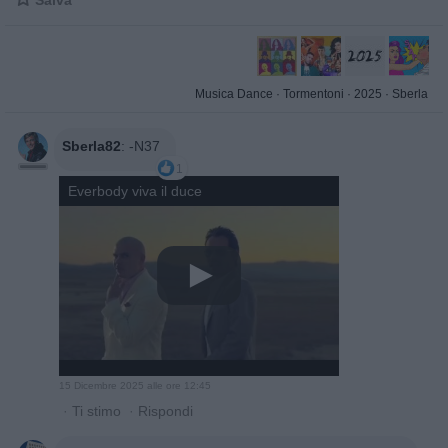
Salva
Musica Dance
·
Tormentoni
·
2025
·
Sberla
Sberla82
:
-N37
1
Everbody viva il duce
15 Dicembre 2025 alle ore 12:45
·
Ti stimo
·
Rispondi