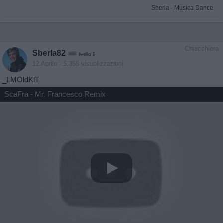
Sberla
·
Musica Dance
Chiacchiera
Sberla82
livello 9
12 Aprile
- 5.355 visualizzazioni
_LMOldKlT
ScaFra - Mr. Francesco Remix