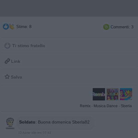
Stime: 8
Commenti: 3

Ti stimo fratello

Link

Salva
Remix
·
Musica Dance
·
Sberla
Soldato
:
Buona domenica Sberla82
12 Aprile alle ore 07:42