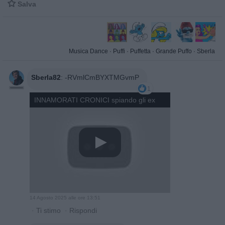

Salva
Musica Dance
·
Puffi
·
Puffetta
·
Grande Puffo
·
Sberla
Sberla82
:
-RVmlCmBYXTMGvmP
1
INNAMORATI CRONICI spiando gli ex
14 Agosto 2025 alle ore 13:51
·
Ti stimo
·
Rispondi