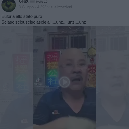
Clax
livello 10
3 Giugno
- 4.393 visualizzazioni
Euforia allo stato puro
Sciascisciouscisciascielai.....unz....unz....unz