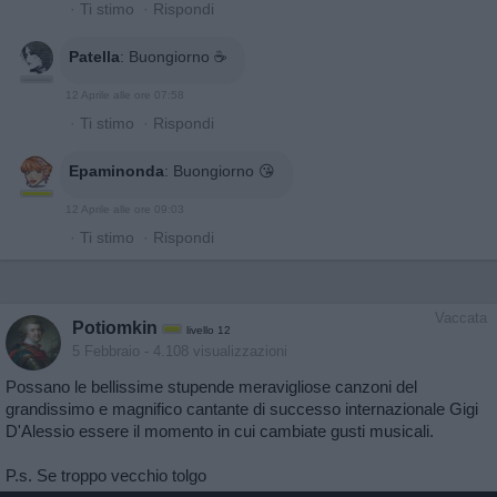
·
Ti stimo
·
Rispondi
Patella
:
Buongiorno ☕️
12 Aprile alle ore 07:58
·
Ti stimo
·
Rispondi
Epaminonda
:
Buongiorno 😘
12 Aprile alle ore 09:03
·
Ti stimo
·
Rispondi
Vaccata
Potiomkin
livello 12
5 Febbraio
- 4.108 visualizzazioni
Possano le bellissime stupende meravigliose canzoni del
grandissimo e magnifico cantante di successo internazionale Gigi
D'Alessio essere il momento in cui cambiate gusti musicali.
P.s. Se troppo vecchio tolgo