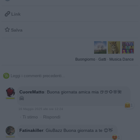

Link

Salva
Buongiorno
·
Gatti
·
Musica Dance
Leggi i commenti precedenti...

CuoreMatto
:
Buona giornata amica mia 🍺🍺🌻🌸🌺
🤗
1
16 Maggio 2025 alle ore 12:24
·
Ti stimo
·
Rispondi
Fatinakiller
:
GiuBazz Buona giornata a te 😊👋
1