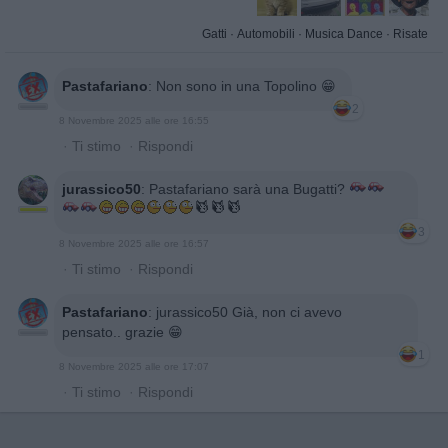
Gatti
·
Automobili
·
Musica Dance
·
Risate
Pastafariano
:
Non sono in una Topolino 😁
2
8 Novembre 2025 alle ore 16:55
·
Ti stimo
·
Rispondi
jurassico50
:
Pastafariano sarà una Bugatti?
3
8 Novembre 2025 alle ore 16:57
·
Ti stimo
·
Rispondi
Pastafariano
:
jurassico50 Già, non ci avevo
pensato.. grazie 😁
1
8 Novembre 2025 alle ore 17:07
·
Ti stimo
·
Rispondi