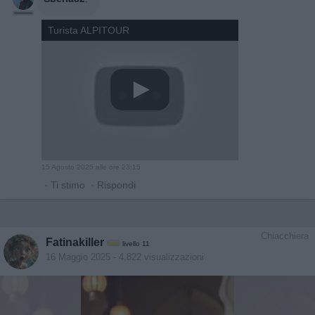
Turista ALPITOUR
15 Agosto 2025 alle ore 23:15
·
Ti stimo
·
Rispondi
Chiacchiera
Fatinakiller
livello 11
16 Maggio 2025
- 4.822 visualizzazioni