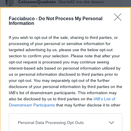
ColosseoQuadrato
:
Sberla82 ma che davero
davero?!?
1
Facciabuco -
Do Not Process My Personal
15 Dicembre 2025 alle ore 12:54
Information
·
Ti stimo
·
Rispondi
If you wish to opt-out of the sale, sharing to third parties, or
Sberla82
:
ColosseoQuadrato è una parodia solo per
processing of your personal or sensitive information for
ridere NO POLITICA O MENZIONI FASCISTE.SOLO
PARODIA.
targeted advertising by us, please use the below opt-out
section to confirm your selection. Please note that after your
1
18 Dicembre 2025 alle ore 21:27
opt-out request is processed you may continue seeing
·
Ti stimo
·
Rispondi
interest-based ads based on personal information utilized by
us or personal information disclosed to third parties prior to
your opt-out. You may separately opt-out of the further
disclosure of your personal information by third parties on the
Chiacchiera
Valentì
livello 8
IAB’s list of downstream participants. This information may
13 Dicembre 2025
- 672 visualizzazioni
also be disclosed by us to third parties on the
IAB’s List of
Downstream Participants
that may further disclose it to other
Paul Lock - Love Of Yesterday (Original Mix) | Video Edit
third parties.
Personal Data Processing Opt Outs