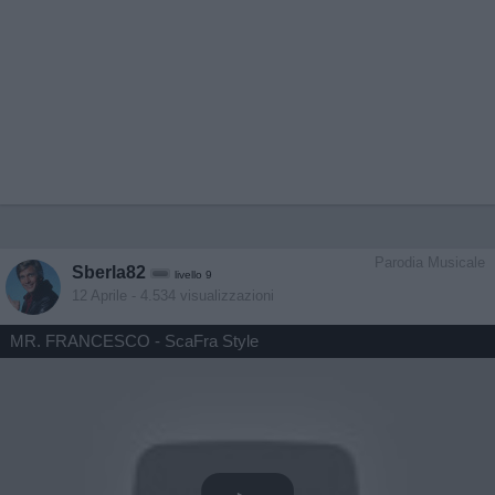
Parodia Musicale
Sberla82
livello 9
12 Aprile
- 4.534 visualizzazioni
MR. FRANCESCO - ScaFra Style