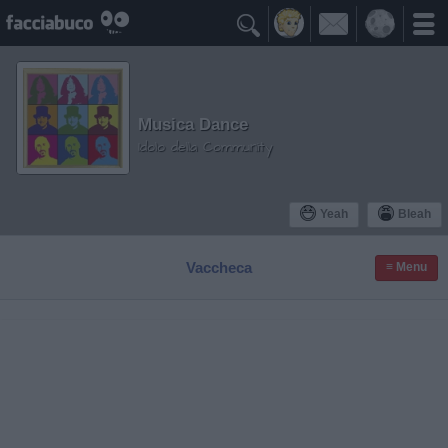

Musica Dance
Idolo della Community
Yeah
Bleah
Vaccheca
≡ Menu