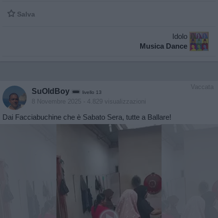

Salva
Idolo
Musica Dance
Vaccata
SuOldBoy
livello 13
8 Novembre 2025
- 4.829 visualizzazioni
Dai Facciabuchine che è Sabato Sera, tutte a Ballare!