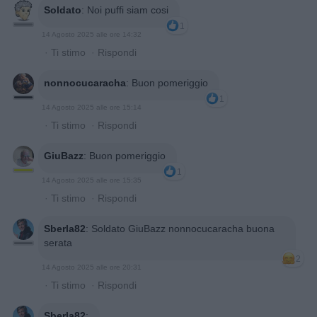
Soldato
:
Noi puffi siam cosi
1
14 Agosto 2025 alle ore 14:32
·
Ti stimo
·
Rispondi
nonnocucaracha
:
Buon pomeriggio
1
14 Agosto 2025 alle ore 15:14
·
Ti stimo
·
Rispondi
GiuBazz
:
Buon pomeriggio
1
14 Agosto 2025 alle ore 15:35
·
Ti stimo
·
Rispondi
Sberla82
:
Soldato GiuBazz nonnocucaracha buona
serata
2
14 Agosto 2025 alle ore 20:31
·
Ti stimo
·
Rispondi
Sberla82
: