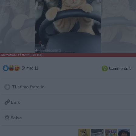
Animazione Pesante (3.35 Mb)
Stime: 11
Commenti: 3

Ti stimo fratello

Link

Salva