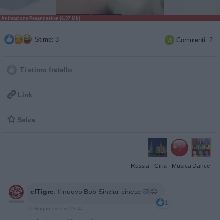
Animazione Pesantissima (6.97 Mb)
Stime: 3
Commenti: 2

Ti stimo fratello

Link

Salva
Russia
·
Cina
·
Musica Dance
elTigre
:
Il nuovo Bob Sinclar cinese 🤣😜
1
3 Giugno alle ore 03:44