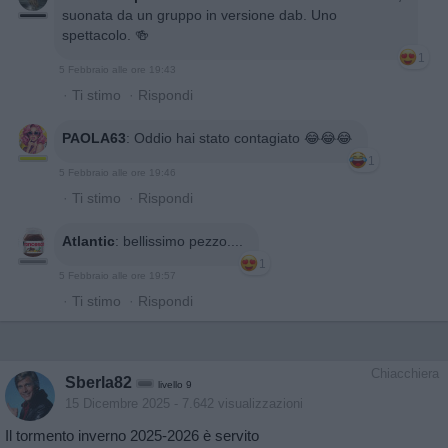
suonata da un gruppo in versione dab. Uno
spettacolo. 🍻
1
5 Febbraio alle ore 19:43
·
Ti stimo
·
Rispondi
PAOLA63
:
Oddio hai stato contagiato 😂😂😂
1
5 Febbraio alle ore 19:46
·
Ti stimo
·
Rispondi
Atlantic
:
bellissimo pezzo....
1
5 Febbraio alle ore 19:57
·
Ti stimo
·
Rispondi
Chiacchiera
Sberla82
livello 9
15 Dicembre 2025
- 7.642 visualizzazioni
Il tormento inverno 2025-2026 è servito