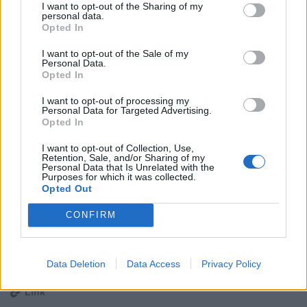
I want to opt-out of the Sharing of my
personal data.
Opted In
I want to opt-out of the Sale of my
Personal Data.
Opted In
I want to opt-out of processing my
Personal Data for Targeted Advertising.
Opted In
I want to opt-out of Collection, Use,
Retention, Sale, and/or Sharing of my
Personal Data that Is Unrelated with the
Purposes for which it was collected.
5.726 visualizzazioni totali
Opted Out
vaccata originalmente divulgata da:
CONFIRM
caciocavallo
·
Vai al post originale
Ti stimo fratello
Data Deletion
Data Access
Privacy Policy

Link