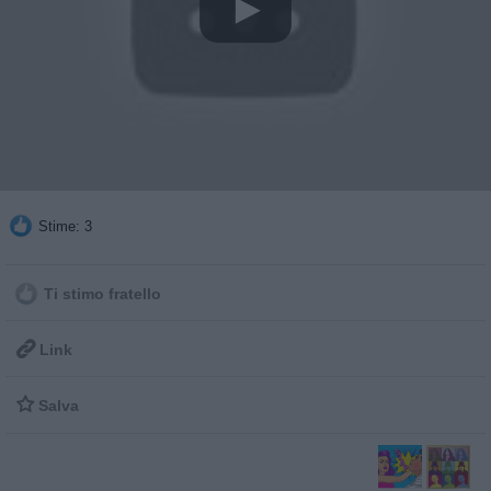
Stime: 3
Ti stimo fratello

Link

Salva