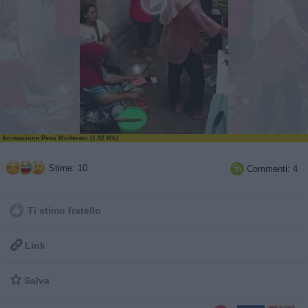
Animazione Peso Moderato (1.92 Mb)
Stime: 10
Commenti: 4

Ti stimo fratello

Link

Salva