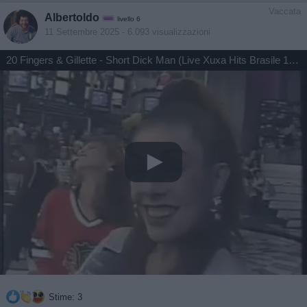
Vaccata
Albertoldo
livello 6
11 Settembre 2025
- 6.093 visualizzazioni
20 Fingers & Gillette - Short Dick Man (Live Xuxa Hits Brasile 1994)
Stime: 3