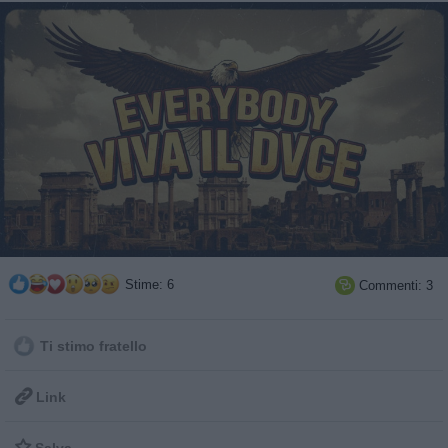
Stime: 6
Commenti: 3

Ti stimo fratello

Link
