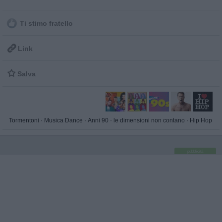
Ti stimo fratello

Link

Salva
Tormentoni
·
Musica Dance
·
Anni 90
·
le dimensioni non contano
·
Hip Hop
pubblicità