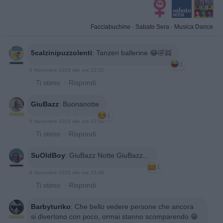
Facciabuchine
·
Sabato Sera
·
Musica Dance
5calzinipuzzolenti
:
Tanzen ballerine 😂🤣👯
1
8 Novembre 2025 alle ore 22:52
·
Ti stimo
·
Rispondi
GiuBazz
:
Buonanotte
1
8 Novembre 2025 alle ore 23:36
·
Ti stimo
·
Rispondi
SuOldBoy
:
GiuBazz Notte GiuBazz...
1
8 Novembre 2025 alle ore 23:48
·
Ti stimo
·
Rispondi
Barbyturiko
:
Che bello vedere persone che ancora
si divertono con poco, ormai stanno scomparendo 😁