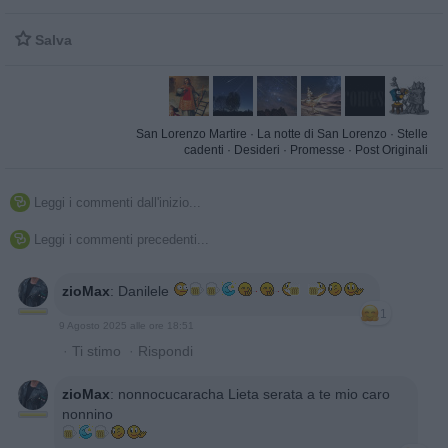

Salva
San Lorenzo Martire
·
La notte di San Lorenzo
·
Stelle
cadenti
·
Desideri
·
Promesse
·
Post Originali
Leggi i commenti dall'inizio...

Leggi i commenti precedenti...

zioMax
:
Danilele
1
9 Agosto 2025 alle ore 18:51
·
Ti stimo
·
Rispondi
zioMax
:
nonnocucaracha Lieta serata a te mio caro
nonnino