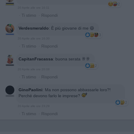
2
20 Aprile alle ore 16:11
·
Ti stimo
·
Rispondi
Verdesmeraldo
:
È più giovane di me 😄
3
20 Aprile alle ore 16:30
·
Ti stimo
·
Rispondi
CapitanFracassa
:
buona serata 🥂🥂
2
20 Aprile alle ore 20:08
·
Ti stimo
·
Rispondi
GinoPaolini
:
Ma non possono abbassarle loro?!
Perché devono farlo le imprese?
2
20 Aprile alle ore 23:29
·
Ti stimo
·
Rispondi