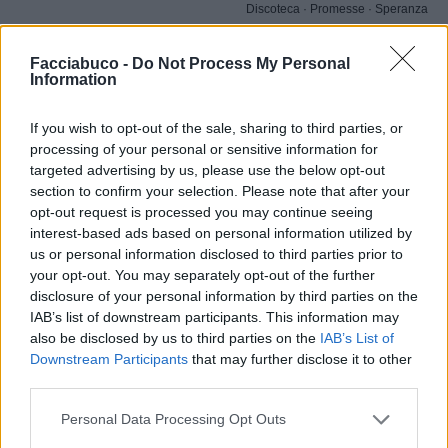
Discoteca
·
Promesse
·
Speranza
Leggi i commenti precedenti...
Facciabuco -
Do Not Process My Personal

Information
Phutura
:
Grulla75 Vuoi vedere tutto il mio
If you wish to opt-out of the sale, sharing to third parties, or
potenziale?? 🤭🤭🤭🤣🤣
processing of your personal or sensitive information for
1
targeted advertising by us, please use the below opt-out
5 Gennaio alle ore 23:46
section to confirm your selection. Please note that after your
·
Ti stimo
·
Rispondi
opt-out request is processed you may continue seeing
interest-based ads based on personal information utilized by
Grulla75
:
Phutura io a torpigna c'avevo le luci che si
us or personal information disclosed to third parties prior to
accendevano con l'applauso 😂😂😂😂
your opt-out. You may separately opt-out of the further
1
5 Gennaio alle ore 23:51
disclosure of your personal information by third parties on the
·
Ti stimo
·
Rispondi
IAB’s list of downstream participants. This information may
also be disclosed by us to third parties on the
IAB’s List of
Downstream Participants
that may further disclose it to other
GiuBazz
:
Buonanotte.
third parties.
1
6 Gennaio alle ore 01:57
Personal Data Processing Opt Outs
·
Ti stimo
·
Rispondi