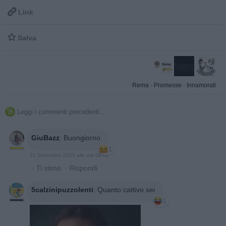

Link

Salva
Rema
·
Promesse
·
Innamorati
Leggi i commenti precedenti...

GiuBazz
:
Buongiorno
1
21 Settembre 2025 alle ore 08:02
·
Ti stimo
·
Rispondi
5calzinipuzzolenti
:
Quanto cattivo sei
1