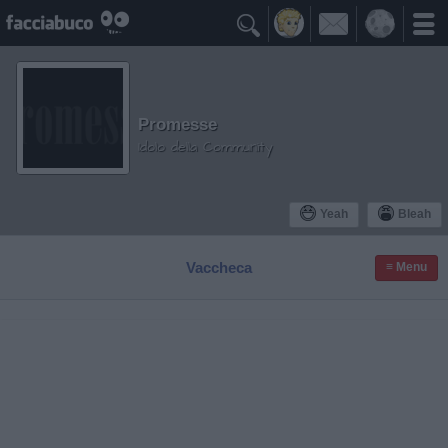

Promesse
Idolo della Community
Yeah
Bleah
Vaccheca
≡ Menu