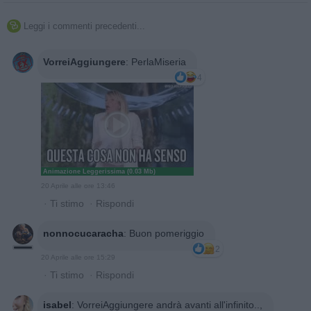
Leggi i commenti precedenti...

VorreiAggiungere
:
PerlaMiseria
4
Animazione Leggerissima (0.03 Mb)
20 Aprile alle ore 13:46
·
Ti stimo
·
Rispondi
nonnocucaracha
:
Buon pomeriggio
2
20 Aprile alle ore 15:29
·
Ti stimo
·
Rispondi
isabel
:
VorreiAggiungere andrà avanti all'infinito..,