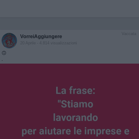
Vaccata
VorreiAggiungere
20 Aprile
- 4.814 visualizzazioni
🙃
.