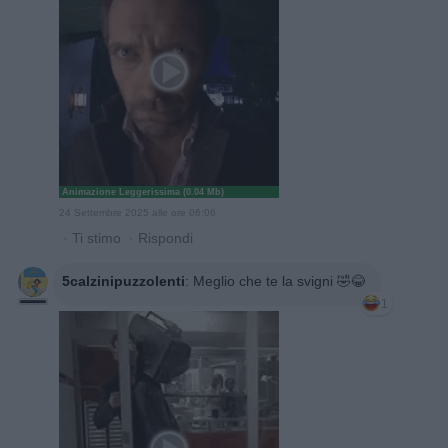
Animazione Leggerissima (0.04 Mb)
24 Settembre 2025 alle ore 06:06
·
Ti stimo
·
Rispondi
5calzinipuzzolenti
:
Meglio che te la svigni 🤣😂
1