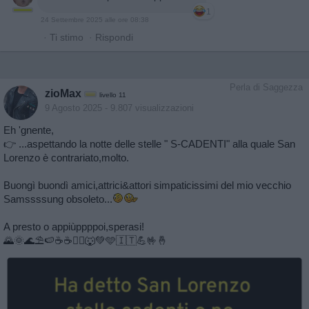
1
24 Settembre 2025 alle ore 08:38
·
Ti stimo
·
Rispondi
Perla di Saggezza
zioMax
livello 11
9 Agosto 2025
- 9.807 visualizzazioni
Eh 'gnente,
👉 ...aspettando la notte delle stelle " S-CADENTI" alla quale San
Lorenzo è contrariato,molto.
Buongì buondì amici,attrici&attori simpaticissimi del mio vecchio
Samssssung obsoleto...
A presto o appiùppppoi,sperasi!
🌄🌞🌊⛱️🍉☕️☕️🏃‍♂️🐺💚🩵🇮🇹💪🤟🤞