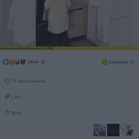
Animazione Peso Moderato (1.14 Mb)
Stime: 16
Commenti: 17

Ti stimo fratella

Link

Salva