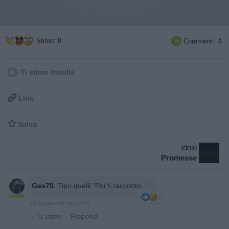
Stime: 8
Commenti: 4

Ti stimo fratella

Link

Salva
Idolo
Promesse
Gas75
:
Tipo quelli "Poi ti racconto..."
2
16 Giugno alle ore 13:06
·
Ti stimo
·
Rispondi