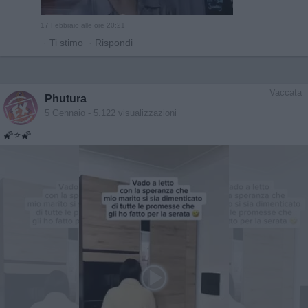
17 Febbraio alle ore 20:21
·
Ti stimo
·
Rispondi
Vaccata
Phutura
5 Gennaio
- 5.122 visualizzazioni
🌠⭐️🌠