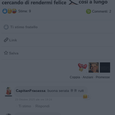
Stime: 9
Commenti: 2

Ti stimo fratello

Link

Salva
Coppia
·
Anziani
·
Promesse
CapitanFracassa
:
buona serata 🥂🥂 rutt
1
23 Ottobre 2025 alle ore 19:24
·
Ti stimo
·
Rispondi