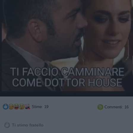
Stime: 19
Commenti: 16

Ti stimo fratello