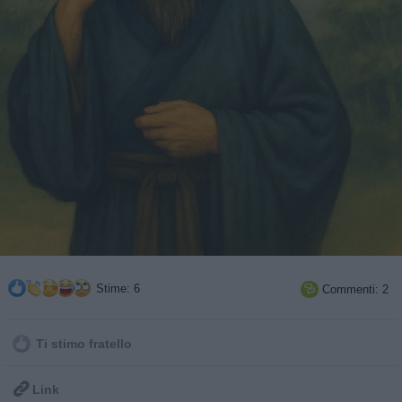
Stime: 6
Commenti: 2

Ti stimo fratello

Link