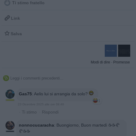
Ti stimo fratello

Link

Salva
Modi di dire
·
Promesse
Leggi i commenti precedenti...

Gas75
:
Aelis lui si arrangia da solo?
1
23 Dicembre 2025 alle ore 08:46
·
Ti stimo
·
Rispondi
nonnocucaracha
:
Buongiorno, Buon martedì ☕️☕️🥐
🥐☕️☕️