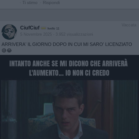
·
Ti stimo
·
Rispondi
Vaccata
CiufCiuf
livello 11
5 Novembre 2025
- 3.952 visualizzazioni
ARRIVERA' IL GIORNO DOPO IN CUI MI SARO' LICENZIATO
😅😂