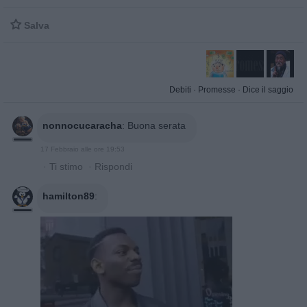

Salva
Debiti
·
Promesse
·
Dice il saggio
nonnocucaracha
:
Buona serata
17 Febbraio alle ore 19:53
·
Ti stimo
·
Rispondi
hamilton89
: