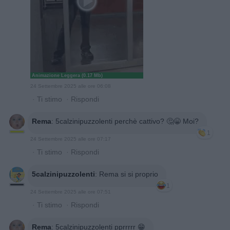
Animazione Leggera (0.17 Mb)
24 Settembre 2025 alle ore 06:08
·
Ti stimo
·
Rispondi
Rema
:
5calzinipuzzolenti perchè cattivo? 🤔😁 Moi?
1
24 Settembre 2025 alle ore 07:17
·
Ti stimo
·
Rispondi
5calzinipuzzolenti
:
Rema si si proprio
1
24 Settembre 2025 alle ore 07:51
·
Ti stimo
·
Rispondi
Rema
:
5calzinipuzzolenti pprrrrr 😁