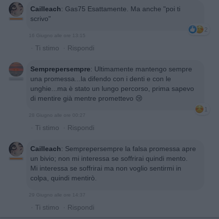
Cailleach
:
Gas75 Esattamente. Ma anche "poi ti
scrivo"
2
16 Giugno alle ore 13:15
·
Ti stimo
·
Rispondi
Semprepersempre
:
Ultimamente mantengo sempre
una promessa...la difendo con i denti e con le
unghie...ma è stato un lungo percorso, prima sapevo
di mentire già mentre promettevo 😢
1
28 Giugno alle ore 00:27
·
Ti stimo
·
Rispondi
Cailleach
:
Semprepersempre la falsa promessa apre
un bivio; non mi interessa se soffrirai quindi mento.
Mi interessa se soffrirai ma non voglio sentirmi in
colpa, quindi mentirò.
29 Giugno alle ore 14:37
·
Ti stimo
·
Rispondi