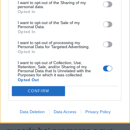
I want to opt-out of the Sharing of my
Phutura
:
Grulla75 Io all'alessandrino 😁😁😁😁😁
personal data.
1
Opted In
6 Gennaio alle ore 11:59
·
Ti stimo
·
Rispondi
I want to opt-out of the Sale of my
Personal Data.
Opted In
Phutura
:
GiuBazz Buongiorno Giu 🤗🤗😘
1
I want to opt-out of processing my
6 Gennaio alle ore 11:59
Personal Data for Targeted Advertising.
·
Ti stimo
·
Rispondi
Opted In
I want to opt-out of Collection, Use,
Follefolle
:
Certe promesse vanno mantenute 😂😂
Retention, Sale, and/or Sharing of my
Personal Data that Is Unrelated with the
1
6 Gennaio alle ore 13:29
Purposes for which it was collected.
Opted Out
·
Ti stimo
·
Rispondi
CONFIRM
Vaccata
Gas75
livello 12
23 Dicembre 2025
- 3.448 visualizzazioni
Data Deletion
Data Access
Privacy Policy
Buongiorno.