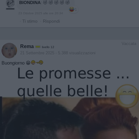
BIONDINA
:
🤣 🤣 🤣 🤣 🤣
1
23 Ottobre 2025 alle ore 20:34
·
Ti stimo
·
Rispondi
Vaccata
Rema
livello 12
21 Settembre 2025
- 5.388 visualizzazioni
Buongiorno 😁