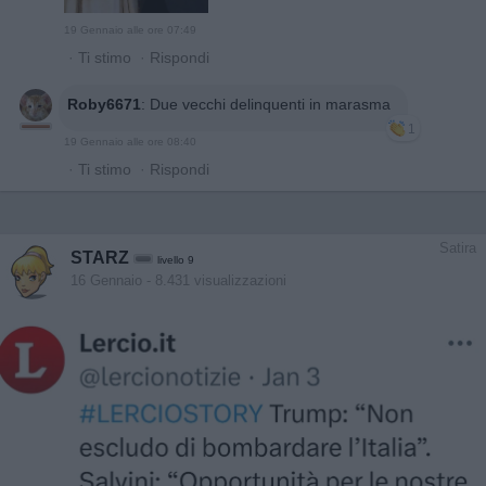
19 Gennaio alle ore 07:49
·
Ti stimo
·
Rispondi
Roby6671
:
Due vecchi delinquenti in marasma
1
19 Gennaio alle ore 08:40
·
Ti stimo
·
Rispondi
Satira
STARZ
livello 9
16 Gennaio
- 8.431 visualizzazioni