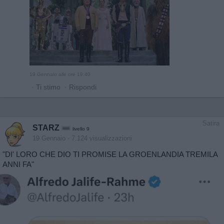
19 Gennaio alle ore 19:40
·
Ti stimo
·
Rispondi
Satira
STARZ
livello 9
19 Gennaio
- 7.124 visualizzazioni
"DI' LORO CHE DIO TI PROMISE LA GROENLANDIA TREMILA
ANNI FA"