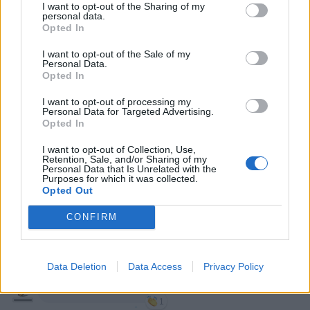
I want to opt-out of the Sharing of my
personal data.
Opted In
Donald Trump
·
Matteo Salvini
·
Nicolas Maduro
·
Groenlandia
·
Lega
·
Le
I want to opt-out of the Sale of my
Bimbe di Salvini
·
Italia
Personal Data.
Opted In
STARZ
:
I want to opt-out of processing my
Personal Data for Targeted Advertising.
2
Opted In
I want to opt-out of Collection, Use,
Retention, Sale, and/or Sharing of my
Personal Data that Is Unrelated with the
Purposes for which it was collected.
Opted Out
CONFIRM
16 Gennaio alle ore 15:48
·
Ti stimo
·
Rispondi
Data Deletion
Data Access
Privacy Policy
STARZ
:
Nel frattempo...
1