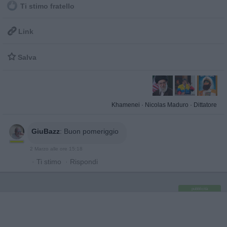
Ti stimo fratello

Link

Salva
Khamenei
·
Nicolas Maduro
·
Dittatore
GiuBazz
:
Buon pomeriggio
2 Marzo alle ore 15:18
·
Ti stimo
·
Rispondi
pubblicità