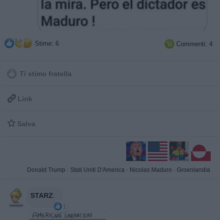
Stime: 6
Commenti: 4

Ti stimo fratella

Link

Salva
Donald Trump
·
Stati Uniti D'America
·
Nicolas Maduro
·
Groenlandia
STARZ
:
1