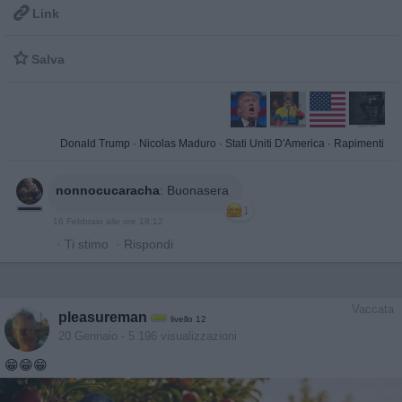

Link

Salva
Donald Trump
·
Nicolas Maduro
·
Stati Uniti D'America
·
Rapimenti
nonnocucaracha
:
Buonasera
1
16 Febbraio alle ore 18:12
·
Ti stimo
·
Rispondi
Vaccata
pleasureman
livello 12
20 Gennaio
- 5.196 visualizzazioni
😁😁😁