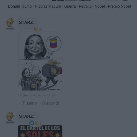
Donald Trump
·
Nicolas Maduro
·
Guerra
·
Petrolio
·
Nobel
·
Premio Nobel
STARZ
:
2
16 Gennaio alle ore 11:14
·
Ti stimo
·
Rispondi
STARZ
:
2