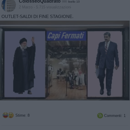
ColosseoQuadrato
livello 10
2 Marzo
- 5.715 visualizzazioni
OUTLET-SALDI DI FINE STAGIONE.
Stime: 8
Commenti: 1
