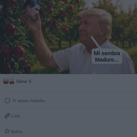
Stime: 6
Ti stimo fratello

Link

Salva