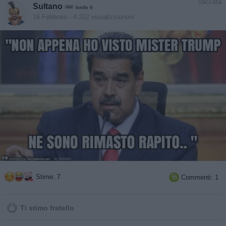
Vaccata
Sultano
livello 9
16 Febbraio
- 4.322 visualizzazioni
Stime: 7
Commenti: 1

Ti stimo fratello