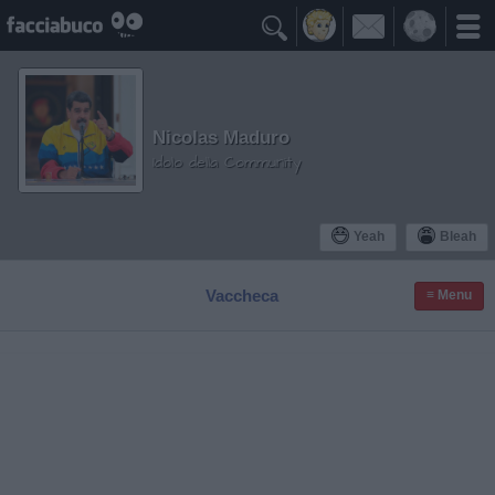

Nicolas Maduro
Idolo della Community
Yeah
Bleah
Vaccheca
≡ Menu