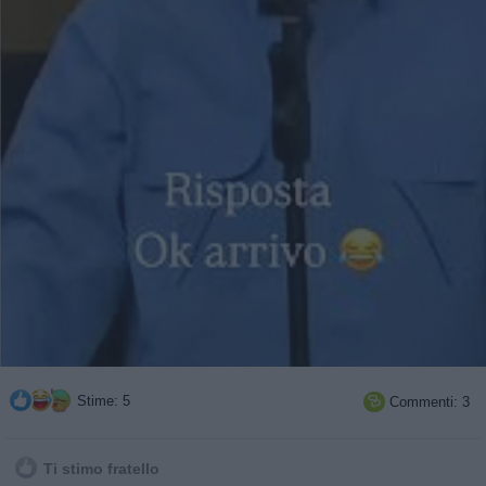
Stime: 5
Commenti: 3

Ti stimo fratello