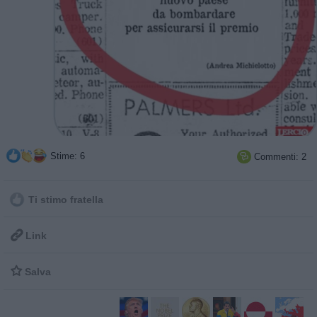
Stime: 6
Commenti: 2

Ti stimo fratella

Link

Salva