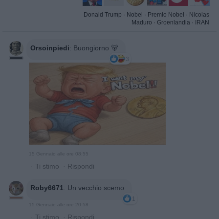
Donald Trump
·
Nobel
·
Premio Nobel
·
Nicolas
Maduro
·
Groenlandia
·
IRAN
Orsoinpiedi
:
Buongiorno 🐻
3
15 Gennaio alle ore 08:55
·
Ti stimo
·
Rispondi
Roby6671
:
Un vecchio scemo
1
15 Gennaio alle ore 20:58
·
Ti stimo
·
Rispondi