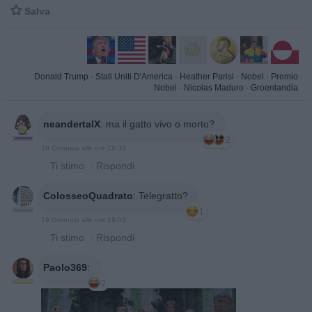

Salva
Donald Trump
·
Stati Uniti D'America
·
Heather Parisi
·
Nobel
·
Premio
Nobel
·
Nicolas Maduro
·
Groenlandia
neandertalX
:
ma il gatto vivo o morto?
2
19 Gennaio alle ore 18:33
·
Ti stimo
·
Rispondi
ColosseoQuadrato
:
Telegratto?
1
19 Gennaio alle ore 19:03
·
Ti stimo
·
Rispondi
Paolo369
:
2