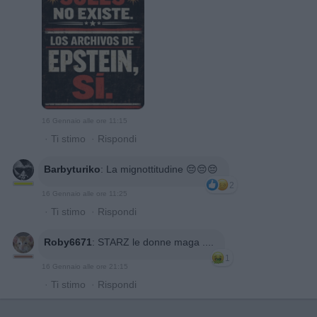
16 Gennaio alle ore 11:15
·
Ti stimo
·
Rispondi
Barbyturiko
:
La mignottitudine 😔😔😔
2
16 Gennaio alle ore 11:25
·
Ti stimo
·
Rispondi
Roby6671
:
STARZ le donne maga ....
1
16 Gennaio alle ore 21:15
·
Ti stimo
·
Rispondi