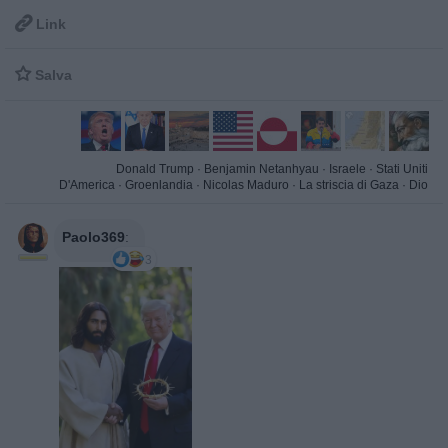

Link

Salva
Donald Trump
·
Benjamin Netanhyau
·
Israele
·
Stati Uniti
D'America
·
Groenlandia
·
Nicolas Maduro
·
La striscia di Gaza
·
Dio
Paolo369
:
3