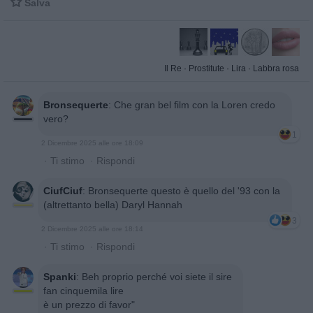

Salva
Il Re
·
Prostitute
·
Lira
·
Labbra rosa
Bronsequerte
:
Che gran bel film con la Loren credo
vero?
1
2 Dicembre 2025 alle ore 18:09
·
Ti stimo
·
Rispondi
CiufCiuf
:
Bronsequerte questo è quello del '93 con la
(altrettanto bella) Daryl Hannah
3
2 Dicembre 2025 alle ore 18:14
·
Ti stimo
·
Rispondi
Spanki
:
Beh proprio perché voi siete il sire
fan cinquemila lire
è un prezzo di favor"