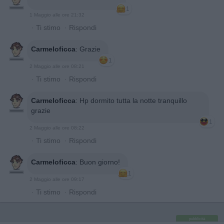
1
1 Maggio alle ore 21:32
·
Ti stimo
·
Rispondi
Carmeloficca
:
Grazie
1
2 Maggio alle ore 08:21
·
Ti stimo
·
Rispondi
Carmeloficca
:
Hp dormito tutta la notte tranquillo
grazie
1
2 Maggio alle ore 08:22
·
Ti stimo
·
Rispondi
Carmeloficca
:
Buon giorno!
1
2 Maggio alle ore 09:17
·
Ti stimo
·
Rispondi
pubblicità