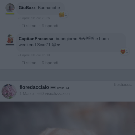
GiuBazz
:
Buonanotte
1
23 Aprile alle ore 23:25
·
Ti stimo
·
Rispondi
CapitanFracassa
:
buongiorno ☕️☕️👋👋 e buon
weekend Scar71 😍💋
1
24 Aprile alle ore 06:13
·
Ti stimo
·
Rispondi
Bestiaccia
fioredacciaio
livello 13
1 Marzo
- 660 visualizzazioni