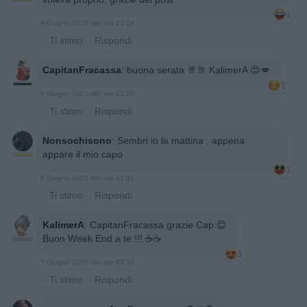
1
6 Giugno 2025 alle ore 21:24
·
Ti stimo
·
Rispondi
CapitanFracassa
:
buona serata 🥂🥂 KalimerA 😍💋
1
6 Giugno 2025 alle ore 21:28
·
Ti stimo
·
Rispondi
Nonsochisono
:
Sembri io la mattina , appena
appare il mio capo
1
6 Giugno 2025 alle ore 21:32
·
Ti stimo
·
Rispondi
KalimerA
:
CapitanFracassa grazie Cap 😊
Buon Week End a te !!! ☕️☕️
1
7 Giugno 2025 alle ore 08:51
·
Ti stimo
·
Rispondi