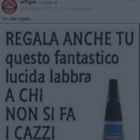
elTigre
livello 10
12 Febbraio 2024
- 5.277 visualizzazioni
Un utile regalo