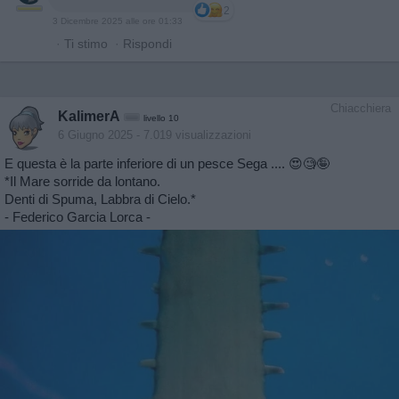
2
3 Dicembre 2025 alle ore 01:33
·
Ti stimo
·
Rispondi
Chiacchiera
KalimerA
livello 10
6 Giugno 2025
- 7.019 visualizzazioni
E questa è la parte inferiore di un pesce Sega .... 😍🧐🤪
*Il Mare sorride da lontano.
Denti di Spuma, Labbra di Cielo.*
- Federico Garcia Lorca -