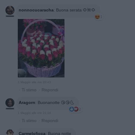
nonnocucaracha
:
Buona serata 🌻🌺🌻
1
1 Maggio alle ore 20:43
·
Ti stimo
·
Rispondi
Aragorn
:
Buonanotte 😘😘🌜
2
1 Maggio alle ore 21:14
·
Ti stimo
·
Rispondi
Carmeloficca
:
Buona notte