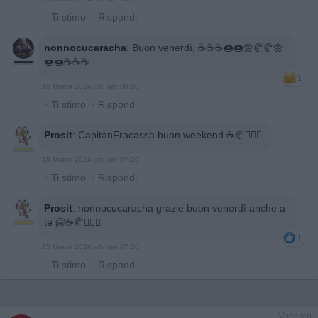
·
Ti stimo
·
Rispondi
nonnocucaracha
:
Buon venerdì, ☕☕☕🍩🍩🌼🥐🥐🌼
🍩🍩☕☕☕
1
15 Marzo 2024 alle ore 06:59
·
Ti stimo
·
Rispondi
Prosit
:
CapitanFracassa buon weekend ☕️🥐🙋🏻‍♂️
15 Marzo 2024 alle ore 07:20
·
Ti stimo
·
Rispondi
Prosit
:
nonnocucaracha grazie buon venerdì anche a
te 🤗☕️🥐🙋🏻‍♂️
1
15 Marzo 2024 alle ore 07:20
·
Ti stimo
·
Rispondi
Vaccata