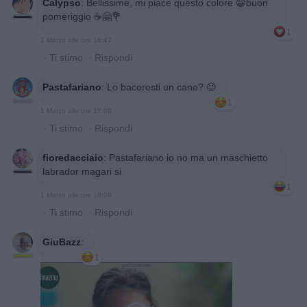
Calypso
:
Bellissime, mi piace questo colore 😁buon
pomeriggio ☕🤗💐
1
1 Marzo alle ore 16:47
·
Ti stimo
·
Rispondi
Pastafariano
:
Lo baceresti un cane? 😉
1
1 Marzo alle ore 17:09
·
Ti stimo
·
Rispondi
fioredacciaio
:
Pastafariano io no ma un maschietto
labrador magari si
1
1 Marzo alle ore 18:08
·
Ti stimo
·
Rispondi
GiuBazz
:
1