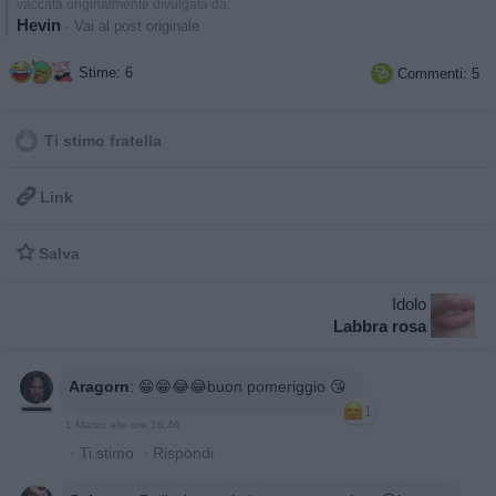
vaccata originalmente divulgata da:
Hevin
·
Vai al post originale
Stime: 6
Commenti: 5

Ti stimo fratella

Link

Salva
Idolo
Labbra rosa
Aragorn
:
😁😁😂😂buon pomeriggio 😘
1
1 Marzo alle ore 16:46
·
Ti stimo
·
Rispondi