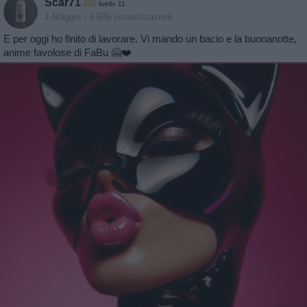
Scar71
livello 11
1 Maggio
- 6.586 visualizzazioni
E per oggi ho finito di lavorare. Vi mando un bacio e la buonanotte,
anime favolose di FaBu 🤗❤️