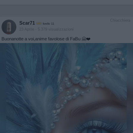
Chiacchiera
Scar71
livello 11
23 Aprile
- 5.379 visualizzazioni
Buonanotte a voi,anime favolose di FaBu 🤗❤️