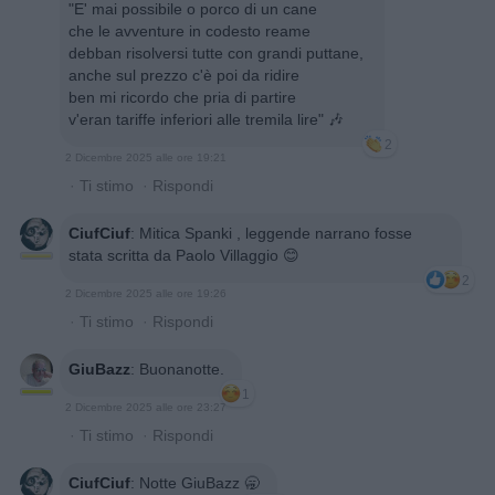
"E' mai possibile o porco di un cane
che le avventure in codesto reame
debban risolversi tutte con grandi puttane,
anche sul prezzo c'è poi da ridire
ben mi ricordo che pria di partire
v'eran tariffe inferiori alle tremila lire" 🎶
2
2 Dicembre 2025 alle ore 19:21
·
Ti stimo
·
Rispondi
CiufCiuf
:
Mitica Spanki , leggende narrano fosse
stata scritta da Paolo Villaggio 😊
2
2 Dicembre 2025 alle ore 19:26
·
Ti stimo
·
Rispondi
GiuBazz
:
Buonanotte.
1
2 Dicembre 2025 alle ore 23:27
·
Ti stimo
·
Rispondi
CiufCiuf
:
Notte GiuBazz 🥱