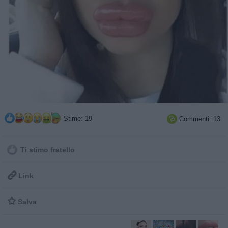
Stime: 19
Commenti: 13

Ti stimo fratello

Link

Salva