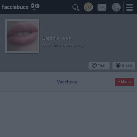

Labbra rosa
Idolo della Community
Yeah
Bleah
Vaccheca
≡ Menu