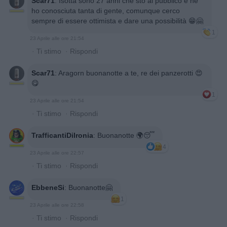
Scar71
:
Isotta sono 27 anni che sto al pubblico e ne
ho conosciuta tanta di gente, comunque cerco
sempre di essere ottimista e dare una possibilità 😁🤗
1
23 Aprile alle ore 21:54
·
Ti stimo
·
Rispondi
Scar71
:
Aragorn buonanotte a te, re dei panzerotti 😍
😋
1
23 Aprile alle ore 21:54
·
Ti stimo
·
Rispondi
TrafficantiDiIronia
:
Buonanotte 🌍😴
4
23 Aprile alle ore 22:57
·
Ti stimo
·
Rispondi
EbbeneSi
:
Buonanotte🤗
1
23 Aprile alle ore 22:58
·
Ti stimo
·
Rispondi