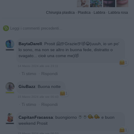
Chirurgia plastica
·
Plastica
·
Labbra
·
Labbra rosa
Leggi i commenti precedenti...

BaytaDarell
:
Prosit 🤗🍺Grazie🍺🤣😂(uuuh, io un po'
lo sono, ma non se altro in buona fede, distratto o
svagato... cioè una come me)🤣
1
14 Marzo 2024 alle ore 23:11
·
Ti stimo
·
Rispondi
GiuBazz
:
Buona notte
1
15 Marzo 2024 alle ore 00:43
·
Ti stimo
·
Rispondi
CapitanFracassa
:
buongiorno
e buon
weekend Prosit
1
15 Marzo 2024 alle ore 06:53