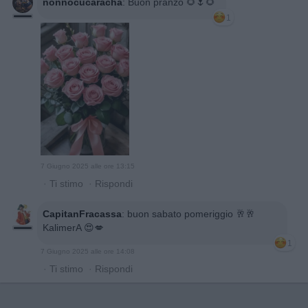
nonnocucaracha
:
Buon pranzo 🌻🌷🌻
1
7 Giugno 2025 alle ore 13:15
·
Ti stimo
·
Rispondi
CapitanFracassa
:
buon sabato pomeriggio 🥂🥂
KalimerA 😍💋
1
7 Giugno 2025 alle ore 14:08
·
Ti stimo
·
Rispondi