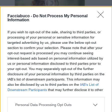
Facciabuco -
Do Not Process My Personal
Information
Animazione Leggerissima (0.04 Mb)
2 Marzo alle ore 03:12
If you wish to opt-out of the sale, sharing to third parties, or
·
Ti stimo
·
Rispondi
processing of your personal or sensitive information for
targeted advertising by us, please use the below opt-out
section to confirm your selection. Please note that after your
opt-out request is processed you may continue seeing
Vaccata
CiufCiuf
livello 11
interest-based ads based on personal information utilized by
2 Dicembre 2025
- 4.913 visualizzazioni
us or personal information disclosed to third parties prior to
"AI MIEI TEMPI..." 😜
your opt-out. You may separately opt-out of the further
disclosure of your personal information by third parties on the
IAB’s list of downstream participants. This information may
also be disclosed by us to third parties on the
IAB’s List of
Downstream Participants
that may further disclose it to other
third parties.
Personal Data Processing Opt Outs