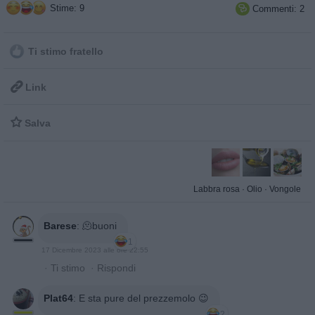
Stime: 9
Commenti: 2

Ti stimo fratello

Link

Salva
Labbra rosa
·
Olio
·
Vongole
Barese
:
🫠buoni
1
17 Dicembre 2023 alle ore 22:55
·
Ti stimo
·
Rispondi
Plat64
:
E sta pure del prezzemolo 😉
2