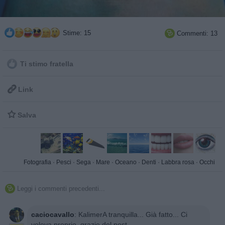
Stime: 15
Commenti: 13

Ti stimo fratella

Link

Salva
Fotografia
·
Pesci
·
Sega
·
Mare
·
Oceano
·
Denti
·
Labbra rosa
·
Occhi
Leggi i commenti precedenti...

caciocavallo
:
KalimerA tranquilla... Già fatto... Ci
voleva proprio, grazie del post