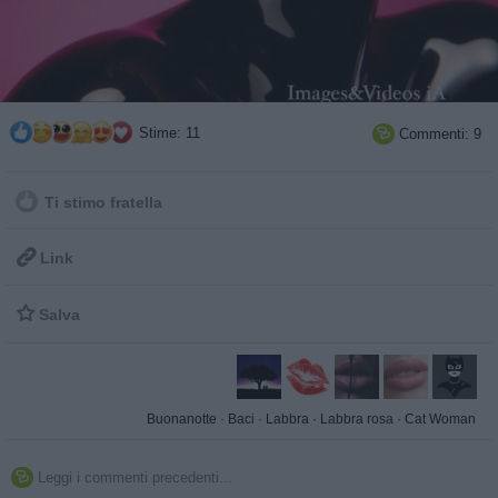
Stime: 11
Commenti: 9

Ti stimo fratella

Link

Salva
Buonanotte
·
Baci
·
Labbra
·
Labbra rosa
·
Cat Woman
Leggi i commenti precedenti...
