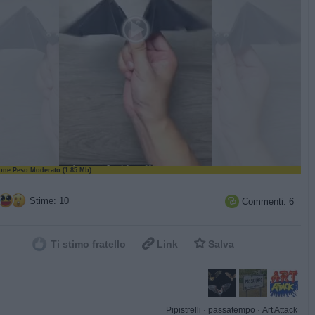
ne Peso Moderato (1.85 Mb)
Stime: 10
Commenti: 6



Ti stimo fratello
Link
Salva
Pipistrelli
·
passatempo
·
Art Attack