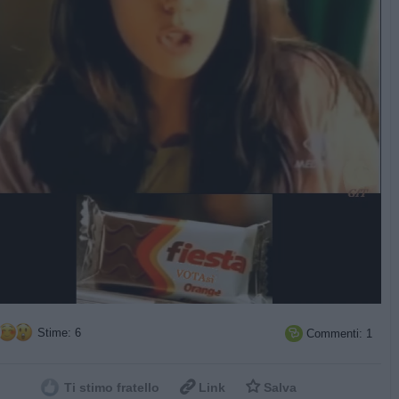
Stime: 6
Commenti: 1



Ti stimo fratello
Link
Salva