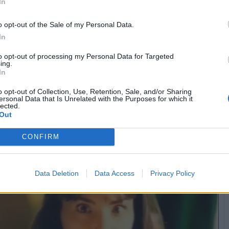
In
o opt-out of the Sale of my Personal Data.
In
Satira
ColosseoQuadrato
livello 10
13 Marzo
- 6.259 visualizzazioni
to opt-out of processing my Personal Data for Targeted
ing.
In
o opt-out of Collection, Use, Retention, Sale, and/or Sharing
ersonal Data that Is Unrelated with the Purposes for which it
lected.
Out
CONFIRM
Data Deletion
Data Access
Privacy Policy