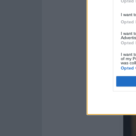
Opted 
I want t
Opted 
I want 
Advertis
Opted 
I want t
of my P
was col
Opted 