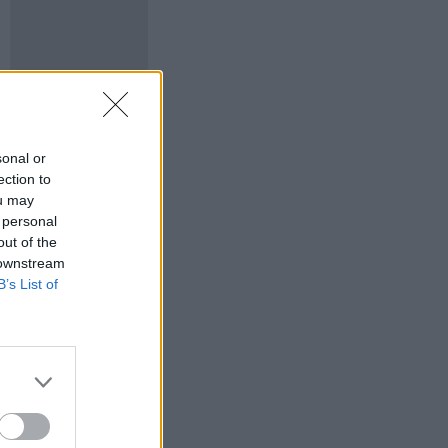
sonal or
ection to
ou may
 personal
out of the
 downstream
B’s List of