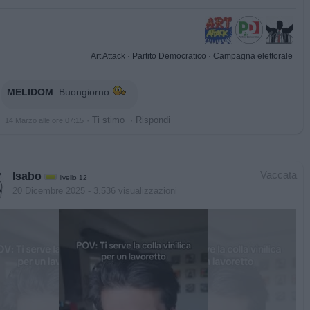
Art Attack
·
Partito Democratico
·
Campagna elettorale
MELIDOM
:
Buongiorno
·
Ti stimo
·
Rispondi
14 Marzo alle ore 07:15
Vaccata
Isabo
livello 12
20 Dicembre 2025
- 3.536 visualizzazioni