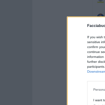
Facciabu
If you wish 
sensitive in
confirm you
continue se
information 
further disc
participants
Downstream 
Persona
I want t