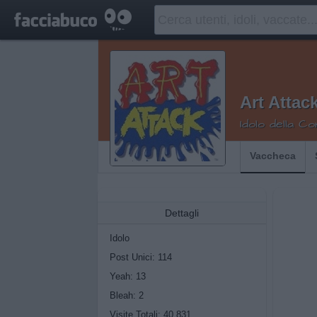
Art Attac
Idolo della C
Vaccheca
Dettagli
Idolo
Post Unici: 114
Yeah:
13
Bleah:
2
Visite Totali: 40.831