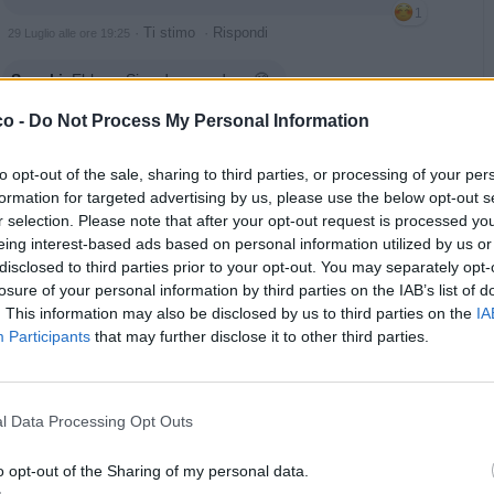
1
·
Ti stimo
·
Rispondi
29 Luglio alle ore 19:25
Spanki
:
EbbeneSi vedere, vedere 🧐
1
co -
Do Not Process My Personal Information
·
Ti stimo
·
Rispondi
29 Luglio alle ore 19:26
to opt-out of the sale, sharing to third parties, or processing of your per
pubblicità
formation for targeted advertising by us, please use the below opt-out s
r selection. Please note that after your opt-out request is processed y
eing interest-based ads based on personal information utilized by us or
disclosed to third parties prior to your opt-out. You may separately opt-
losure of your personal information by third parties on the IAB’s list of
. This information may also be disclosed by us to third parties on the
IA
Participants
that may further disclose it to other third parties.
l Data Processing Opt Outs
o opt-out of the Sharing of my personal data.