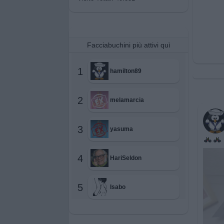
Facciabuchini più attivi quì
1
hamilton89
2
melamarcia
3
yasuma
4
HariSeldon
5
Isabo