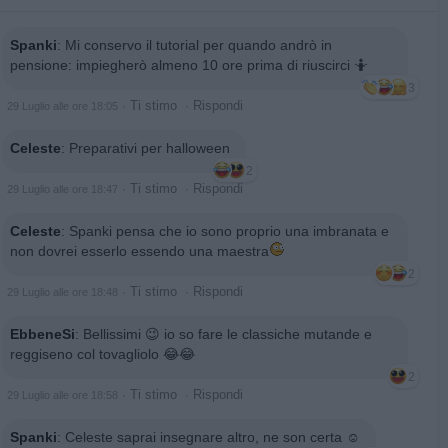
Spanki
:
Mi conservo il tutorial per quando andrò in
pensione: impiegherò almeno 10 ore prima di riuscirci 🤷
3
·
Ti stimo
·
Rispondi
29 Luglio alle ore 18:05
Celeste
:
Preparativi per halloween
2
·
Ti stimo
·
Rispondi
29 Luglio alle ore 18:47
Celeste
:
Spanki pensa che io sono proprio una imbranata e
non dovrei esserlo essendo una maestra
2
·
Ti stimo
·
Rispondi
29 Luglio alle ore 18:48
EbbeneSi
:
Bellissimi 😉 io so fare le classiche mutande e
reggiseno col tovagliolo 😂😂
2
·
Ti stimo
·
Rispondi
29 Luglio alle ore 18:58
Spanki
:
Celeste saprai insegnare altro, ne son certa ☺️