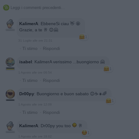
Leggi i commenti precedenti...

KalimerA
:
EbbeneSi ciau 👋 🤩
Grazie, a te 🥂 😊🤗
1
31 Luglio alle ore 21:31
·
Ti stimo
·
Rispondi
isabel
:
KalimerA verissimo ...buongiorno 🤗
1
1 Agosto alle ore 06:54
·
Ti stimo
·
Rispondi
Dr00py
:
Buongiorno e buon sabato 😊☕☀️🌈
1
1 Agosto alle ore 12:08
·
Ti stimo
·
Rispondi
KalimerA
:
Dr00py you too
🥂
1
1 Agosto alle ore 18:02