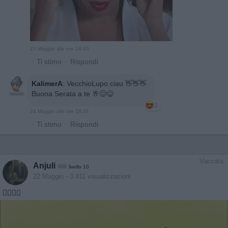
23 Maggio alle ore 14:43
·
Ti stimo
·
Rispondi
KalimerA
:
VecchioLupo ciau 👋👋👋
Buona Serata a te 🥂😊😋
1
24 Maggio alle ore 18:37
·
Ti stimo
·
Rispondi
Vaccata
Anjuli
livello 10
22 Maggio
- 3.411 visualizzazioni
🤷‍♀️🤷‍♀️