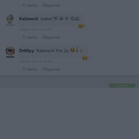
·
Ti stimo
·
Rispondi
KalimerA
:
isabel 👋 🤩 🥂 😊🤗
1
1 Agosto alle ore 18:02
·
Ti stimo
·
Rispondi
Dr00py
:
KalimerA Thx 2u
1
1 Agosto alle ore 18:44
·
Ti stimo
·
Rispondi
pubblicità