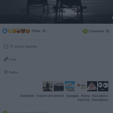
Stime: 15
Commenti: 26

Ti stimo fratello

Link

Salva
Solitudine
·
Il suono del silenzio
·
Spiaggia
·
Rema
·
Facciabuco
FanClub
·
Facciabuco