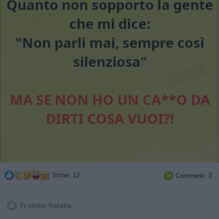
Stime: 12
Commenti: 3

Ti stimo fratella