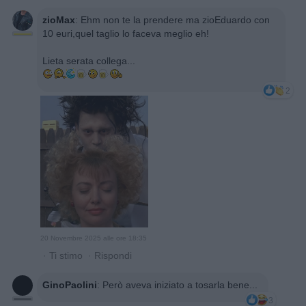
zioMax
:
Ehm non te la prendere ma zioEduardo con
10 euri,quel taglio lo faceva meglio eh!
Lieta serata collega...
2
20 Novembre 2025 alle ore 18:35
·
Ti stimo
·
Rispondi
GinoPaolini
:
Però aveva iniziato a tosarla bene...
3