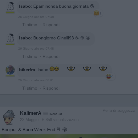
Isabo
:
Epaminonda buona giornata 😘
1
26 Giugno alle ore 07:48
·
Ti stimo
·
Rispondi
Isabo
:
Buongiorno Ginelli93 ☕️ 🍪 🤗
26 Giugno alle ore 07:48
·
Ti stimo
·
Rispondi
bikerfra
:
Isabo
1
26 Giugno alle ore 08:01
·
Ti stimo
·
Rispondi
Perla di Saggezza
KalimerA
livello 10
23 Maggio
- 6.858 visualizzazioni
Bonjour & Buon Week End 🥂 🤩