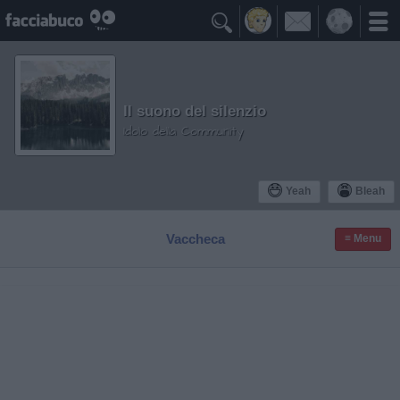

Il suono del silenzio
Idolo della Community
Yeah
Bleah
Vaccheca
≡ Menu