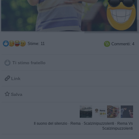
Stime: 11
Commenti: 4

Ti stimo fratello

Link

Salva
Il suono del silenzio
·
Rema
·
5calzinipuzzolenti
·
Rema Vs
5calzinipuzzolenti