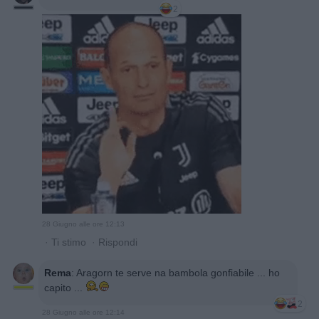
2
28 Giugno alle ore 12:13
·
Ti stimo
·
Rispondi
Rema
:
Aragorn te serve na bambola gonfiabile ... ho
capito ...
2
28 Giugno alle ore 12:14