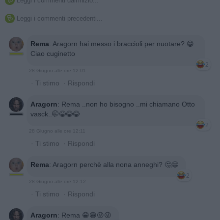
Leggi i commenti dall'inizio...

Leggi i commenti precedenti...

Rema
:
Aragorn hai messo i braccioli per nuotare? 😁
Ciao cuginetto
2
28 Giugno alle ore 12:01
·
Ti stimo
·
Rispondi
Aragorn
:
Rema ..non ho bisogno ..mi chiamano Otto
vasck..🤭😁😂😂
2
28 Giugno alle ore 12:11
·
Ti stimo
·
Rispondi
Rema
:
Aragorn perchè alla nona anneghi? 🤔😁
2
28 Giugno alle ore 12:12
·
Ti stimo
·
Rispondi
Aragorn
:
Rema 😁😁😜😜