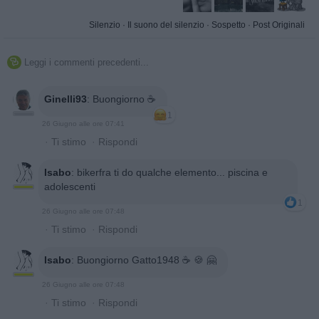
Silenzio
·
Il suono del silenzio
·
Sospetto
·
Post Originali
Leggi i commenti precedenti...

Ginelli93
:
Buongiorno ☕️
1
26 Giugno alle ore 07:41
·
Ti stimo
·
Rispondi
Isabo
:
bikerfra ti do qualche elemento... piscina e
adolescenti
1
26 Giugno alle ore 07:48
·
Ti stimo
·
Rispondi
Isabo
:
Buongiorno Gatto1948 ☕️ 🍪 🤗
26 Giugno alle ore 07:48
·
Ti stimo
·
Rispondi