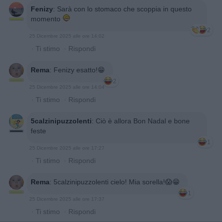
Fenizy
:
Sarà con lo stomaco che scoppia in questo
momento
2
25 Dicembre 2025 alle ore 14:02
·
Ti stimo
·
Rispondi
Rema
:
Fenizy esatto!😁
2
25 Dicembre 2025 alle ore 14:04
·
Ti stimo
·
Rispondi
5calzinipuzzolenti
:
Ciò è allora Bon Nadal e bone
feste
1
25 Dicembre 2025 alle ore 17:27
·
Ti stimo
·
Rispondi
Rema
:
5calzinipuzzolenti cielo! Mia sorella!😱😁
1
25 Dicembre 2025 alle ore 17:37
·
Ti stimo
·
Rispondi