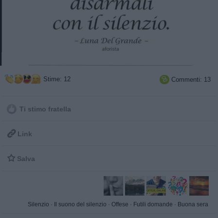
Stime: 12
Commenti: 13

Ti stimo fratella

Link

Salva
Silenzio
·
Il suono del silenzio
·
Offese
·
Futili domande
·
Buona sera