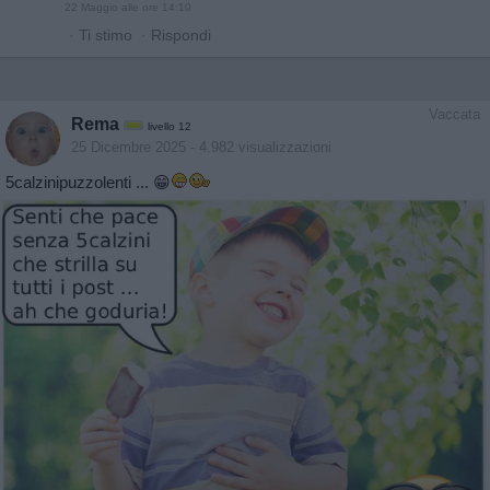
22 Maggio alle ore 14:10
·
Ti stimo
·
Rispondi
Vaccata
Rema
livello 12
25 Dicembre 2025
- 4.982 visualizzazioni
5calzinipuzzolenti ... 😁