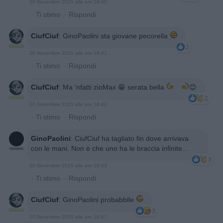
20 Novembre 2025 alle ore 18:40
·
Ti stimo
·
Rispondi
CiufCiuf
:
GinoPaolini sta giovane pecorella
2
20 Novembre 2025 alle ore 18:41
·
Ti stimo
·
Rispondi
CiufCiuf
:
Ma 'nfatti zioMax 😁 serata bella
😊
2
20 Novembre 2025 alle ore 18:42
·
Ti stimo
·
Rispondi
GinoPaolini
:
CiufCiuf ha tagliato fin dove arrivava
con le mani. Non è che uno ha le braccia infinite...
3
20 Novembre 2025 alle ore 18:43
·
Ti stimo
·
Rispondi
CiufCiuf
:
GinoPaolini probabbile
3
20 Novembre 2025 alle ore 18:47