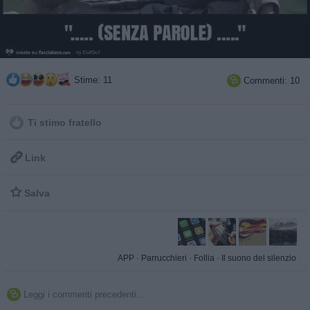
Stime: 11
Commenti: 10

Ti stimo fratello

Link

Salva
APP
·
Parrucchieri
·
Follia
·
Il suono del silenzio
Leggi i commenti precedenti...
