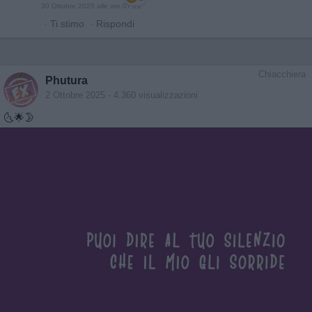
30 Ottobre 2025 alle ore 07:21
·
Ti stimo
·
Rispondi
Chiacchiera
Phutura
2 Ottobre 2025
- 4.360 visualizzazioni
🌜🌟🌛