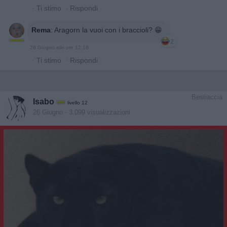
·
Ti stimo
·
Rispondi
Rema
:
Aragorn la vuoi con i braccioli? 😁
2
28 Giugno alle ore 12:16
·
Ti stimo
·
Rispondi
Bestiaccia
Isabo
livello 12
26 Giugno
- 3.099 visualizzazioni