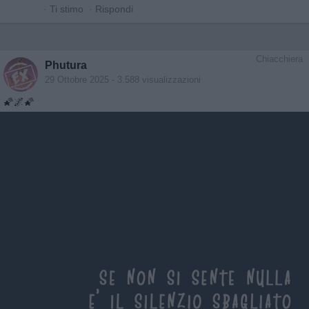
·
Ti stimo
·
Rispondi
Chiacchiera
Phutura
29 Ottobre 2025
- 3.588 visualizzazioni
🌠🌌🌠