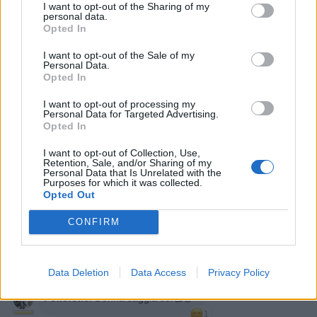
I want to opt-out of the Sharing of my
Stime: 12
Commenti: 5

personal data.
Opted In
Ti stimo fratella
I want to opt-out of the Sale of my
Personal Data.
Opted In

Link
I want to opt-out of processing my
Personal Data for Targeted Advertising.

Salva
Opted In
I want to opt-out of Collection, Use,
Retention, Sale, and/or Sharing of my
Personal Data that Is Unrelated with the
Purposes for which it was collected.
Weekend
·
Il suono del silenzio
·
Silenzio
·
Parole al vento
Opted Out
CONFIRM
VecchioLupo
:
Buon weekend 😊🌷☕
1
23 Maggio alle ore 14:38
·
Ti stimo
·
Rispondi
Data Deletion
Data Access
Privacy Policy
Follefolle
:
Donna saggia sei🥰😗
1