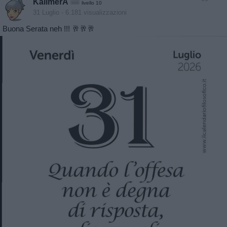
KalimerA
livello 10
31 Luglio
- 6.181 visualizzazioni
Buona Serata neh !!! 🥂🥂🥂