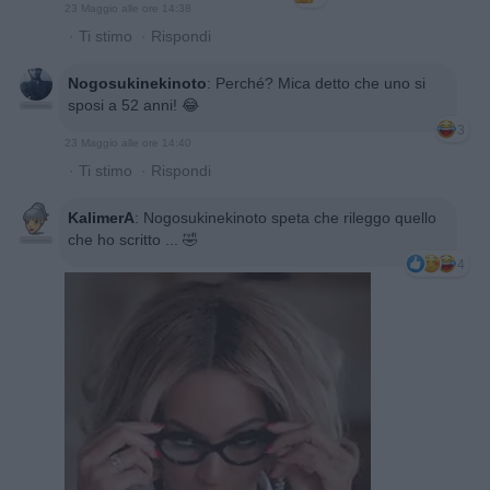
23 Maggio alle ore 14:38
·
Ti stimo
·
Rispondi
Nogosukinekinoto
:
Perché? Mica detto che uno si
sposi a 52 anni! 😂
3
23 Maggio alle ore 14:40
·
Ti stimo
·
Rispondi
KalimerA
:
Nogosukinekinoto speta che rileggo quello
che ho scritto ... 🤣
4