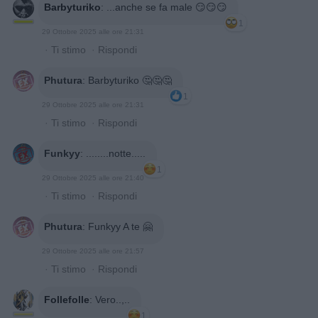
Barbyturiko
:
...anche se fa male 😏😏😏
1
29 Ottobre 2025 alle ore 21:31
·
Ti stimo
·
Rispondi
Phutura
:
Barbyturiko 🤔🤔🤔
1
29 Ottobre 2025 alle ore 21:31
·
Ti stimo
·
Rispondi
Funkyy
:
........notte.....
1
29 Ottobre 2025 alle ore 21:40
·
Ti stimo
·
Rispondi
Phutura
:
Funkyy A te 🤗
29 Ottobre 2025 alle ore 21:57
·
Ti stimo
·
Rispondi
Follefolle
:
Vero..,..
1