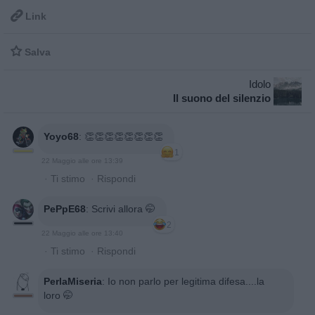

Link

Salva
Idolo
Il suono del silenzio
Yoyo68
:
👏👏👏👏👏👏👏👏
1
22 Maggio alle ore 13:39
·
Ti stimo
·
Rispondi
PePpE68
:
Scrivi allora 🤭
2
22 Maggio alle ore 13:40
·
Ti stimo
·
Rispondi
PerlaMiseria
:
Io non parlo per legitima difesa....la
loro 🤭