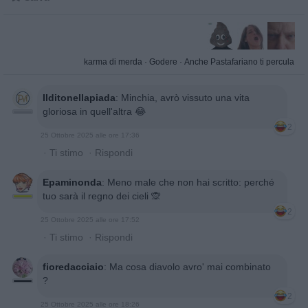
karma di merda
·
Godere
·
Anche Pastafariano ti percula
Ilditonellapiada
:
Minchia, avrò vissuto una vita
gloriosa in quell'altra 😂
2
25 Ottobre 2025 alle ore 17:36
·
Ti stimo
·
Rispondi
Epaminonda
:
Meno male che non hai scritto: perché
tuo sarà il regno dei cieli 🙊
2
25 Ottobre 2025 alle ore 17:52
·
Ti stimo
·
Rispondi
fioredacciaio
:
Ma cosa diavolo avro' mai combinato
?
2
25 Ottobre 2025 alle ore 18:26