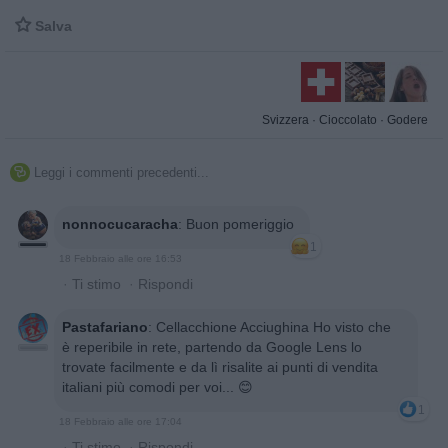

Salva
Svizzera
·
Cioccolato
·
Godere
Leggi i commenti precedenti...

nonnocucaracha
:
Buon pomeriggio
1
18 Febbraio alle ore 16:53
·
Ti stimo
·
Rispondi
Pastafariano
:
Cellacchione Acciughina Ho visto che
è reperibile in rete, partendo da Google Lens lo
trovate facilmente e da lì risalite ai punti di vendita
italiani più comodi per voi... 😊
1
18 Febbraio alle ore 17:04
·
Ti stimo
·
Rispondi