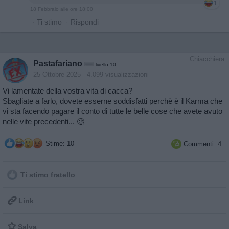
1
18 Febbraio alle ore 18:00
·
Ti stimo
·
Rispondi
Chiacchiera
Pastafariano
livello 10
25 Ottobre 2025
- 4.099 visualizzazioni
Vi lamentate della vostra vita di cacca?
Sbagliate a farlo, dovete esserne soddisfatti perchè è il Karma che
vi sta facendo pagare il conto di tutte le belle cose che avete avuto
nelle vite precedenti... 🧐
Stime: 10
Commenti: 4

Ti stimo fratello

Link

Salva