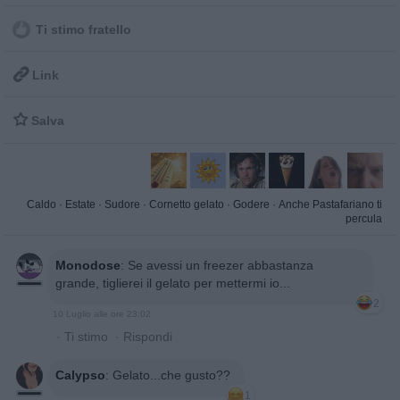
Ti stimo fratello

Link

Salva
Caldo
·
Estate
·
Sudore
·
Cornetto gelato
·
Godere
·
Anche Pastafariano ti
percula
Monodose
:
Se avessi un freezer abbastanza
grande, tiglierei il gelato per mettermi io...
2
10 Luglio alle ore 23:02
·
Ti stimo
·
Rispondi
Calypso
:
Gelato...che gusto??
1