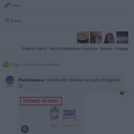

Link

Salva
Pasta e Fagioli
·
Anche Pastafariano ti percula
·
Godere
·
Pioggia
Leggi i commenti precedenti...

Pastafariano
:
GinoPaolini Servita sul piatto d'Argento
😊
2