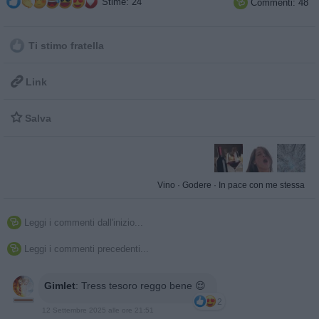
Stime: 24
Commenti: 48

Ti stimo fratella

Link

Salva
Vino
·
Godere
·
In pace con me stessa
Leggi i commenti dall'inizio...

Leggi i commenti precedenti...

Gimlet
:
Tress tesoro reggo bene 😌
2
12 Settembre 2025 alle ore 21:51