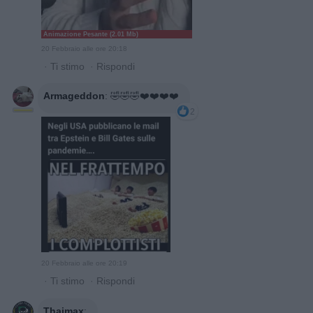
Animazione Pesante (2.01 Mb)
20 Febbraio alle ore 20:18
·
Ti stimo
·
Rispondi
Armageddon
:
🤣🤣🤣❤️❤️❤️❤️
2
20 Febbraio alle ore 20:19
·
Ti stimo
·
Rispondi
Thaimax
: