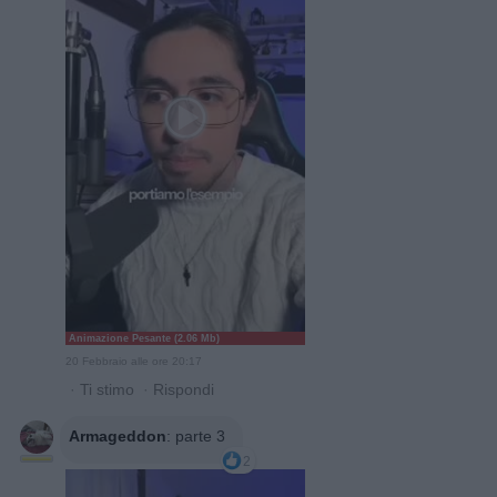
Animazione Pesante (2.06 Mb)
20 Febbraio alle ore 20:17
·
Ti stimo
·
Rispondi
Armageddon
:
parte 3
2