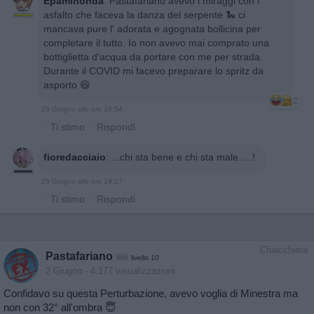
Epaminonda
:
Pastafariano avevo i miraggi con l'
asfalto che faceva la danza del serpente 🐍 ci
mancava pure l' adorata e agognata bollicina per
completare il tutto. Io non avevo mai comprato una
bottiglietta d'acqua da portare con me per strada.
Durante il COVID mi facevo preparare lo spritz da
asporto 😆
2
29 Giugno alle ore 18:54
·
Ti stimo
·
Rispondi
fioredacciaio
:
...chi sta bene e chi sta male.....!
29 Giugno alle ore 19:27
·
Ti stimo
·
Rispondi
Chiacchiera
Pastafariano
livello 10
2 Giugno
- 4.177 visualizzazioni
Confidavo su questa Perturbazione, avevo voglia di Minestra ma
non con 32° all'ombra 😇