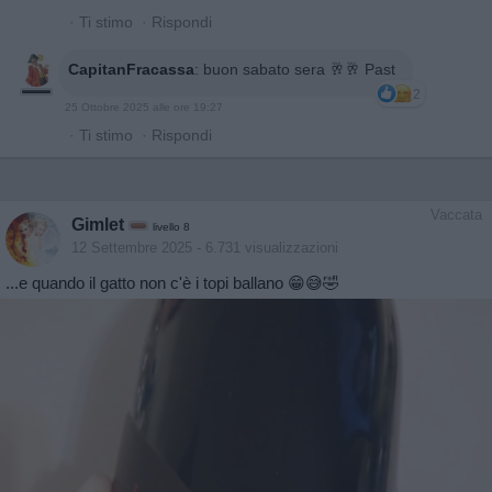
·
Ti stimo
·
Rispondi
CapitanFracassa
:
buon sabato sera 🥂🥂 Past
2
25 Ottobre 2025 alle ore 19:27
·
Ti stimo
·
Rispondi
Vaccata
Gimlet
livello 8
12 Settembre 2025
- 6.731 visualizzazioni
...e quando il gatto non c'è i topi ballano 😁😅🤣