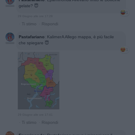
gelate? 😇
1
29 Giugno alle ore 17:28
·
Ti stimo
·
Rispondi
Pastafariano
:
KalimerA Allego mappa, è più facile
che spiegare 😇
1
29 Giugno alle ore 17:41
·
Ti stimo
·
Rispondi