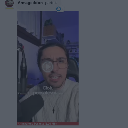
Armageddon
:
parte4
2
Animazione Pesante (2.16 Mb)