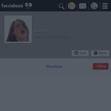

Godere
Idolo della Community
Yeah
Bleah
Vaccheca
≡ Menu