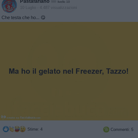
Pastafariano
livello 10
10 Luglio
- 4.487 visualizzazioni
Che testa che ho... 😋
Stime: 4
Commenti: 5
