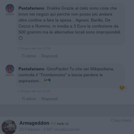
Pastafariano
:
Drakka Grazie al cielo sono cose che
trovo nei negozi qui perchè non posso più andare
oltre confine a fare la spesa... Agnesi, Barilla, De
Cecco e Rummo, in media a 3 Euro la confezione da
500 grammi ma le alternative locali sono improponibili
😶
2 Giugno alle ore 21:56
·
Ti stimo
·
Rispondi
Pastafariano
:
GinoPaolini Tu che sei Wikipediana,
controlla il "Tromboncino" e lascia perdere le
aspirazioni...
1
2 Giugno alle ore 22:00
·
Ti stimo
·
Rispondi
Chiacchiera
Armageddon
livello 11
20 Febbraio
- 3.947 visualizzazioni