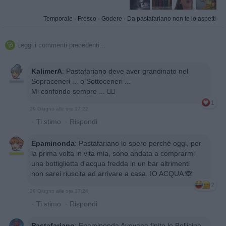
Temporale
·
Fresco
·
Godere
·
Da pastafariano non te lo aspetti
Leggi i commenti precedenti...

KalimerA
:
Pastafariano deve aver grandinato nel
Sopraceneri ... o Sottoceneri ...
Mi confondo sempre ... 🤷‍♀️
1
29 Giugno alle ore 17:22
·
Ti stimo
·
Rispondi
Epaminonda
:
Pastafariano lo spero perché oggi, per
la prima volta in vita mia, sono andata a comprarmi
una bottiglietta d'acqua fredda in un bar altrimenti
non sarei riuscita ad arrivare a casa. IO ACQUA 🙈
2
29 Giugno alle ore 17:24
·
Ti stimo
·
Rispondi
Pastafariano
:
Epaminonda Avevano finito le Bollicine