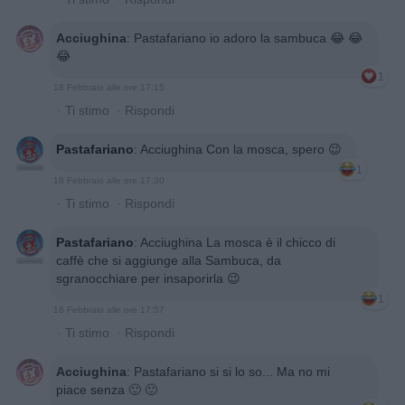
Acciughina
:
Pastafariano io adoro la sambuca 😂 😂
😂
1
18 Febbraio alle ore 17:15
·
Ti stimo
·
Rispondi
Pastafariano
:
Acciughina Con la mosca, spero 😉
1
18 Febbraio alle ore 17:30
·
Ti stimo
·
Rispondi
Pastafariano
:
Acciughina La mosca è il chicco di
caffè che si aggiunge alla Sambuca, da
sgranocchiare per insaporirla 😉
1
18 Febbraio alle ore 17:57
·
Ti stimo
·
Rispondi
Acciughina
:
Pastafariano si si lo so... Ma no mi
piace senza 🙂 🙂