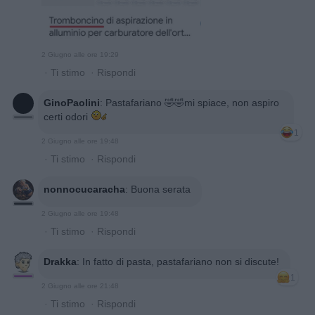
2 Giugno alle ore 19:29
·
Ti stimo
·
Rispondi
GinoPaolini
:
Pastafariano 🤣🤣mi spiace, non aspiro
certi odori
1
2 Giugno alle ore 19:48
·
Ti stimo
·
Rispondi
nonnocucaracha
:
Buona serata
2 Giugno alle ore 19:48
·
Ti stimo
·
Rispondi
Drakka
:
In fatto di pasta, pastafariano non si discute!
1
2 Giugno alle ore 21:48
·
Ti stimo
·
Rispondi