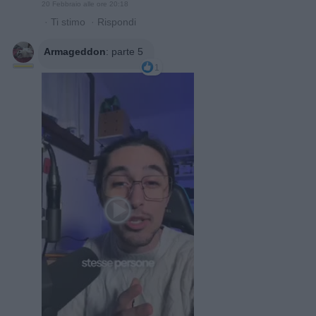
20 Febbraio alle ore 20:18
·
Ti stimo
·
Rispondi
Armageddon
:
parte 5
1