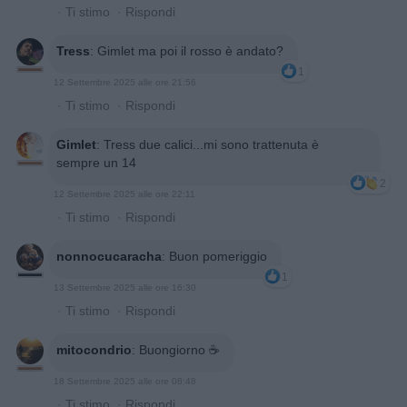
·
Ti stimo
·
Rispondi
Tress
:
Gimlet ma poi il rosso è andato?
1
12 Settembre 2025 alle ore 21:56
·
Ti stimo
·
Rispondi
Gimlet
:
Tress due calici...mi sono trattenuta è
sempre un 14
2
12 Settembre 2025 alle ore 22:11
·
Ti stimo
·
Rispondi
nonnocucaracha
:
Buon pomeriggio
1
13 Settembre 2025 alle ore 16:30
·
Ti stimo
·
Rispondi
mitocondrio
:
Buongiorno ☕️
18 Settembre 2025 alle ore 08:48
·
Ti stimo
·
Rispondi