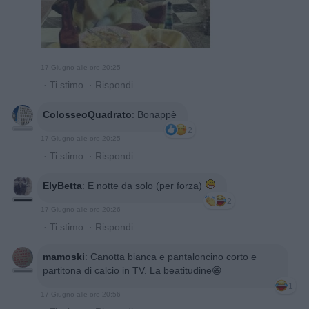
17 Giugno alle ore 20:25
·
Ti stimo
·
Rispondi
ColosseoQuadrato
:
Bonappè
2
17 Giugno alle ore 20:25
·
Ti stimo
·
Rispondi
ElyBetta
:
E notte da solo (per forza)
2
17 Giugno alle ore 20:26
·
Ti stimo
·
Rispondi
mamoski
:
Canotta bianca e pantaloncino corto e
partitona di calcio in TV. La beatitudine😁
1
17 Giugno alle ore 20:56