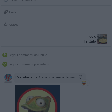

Link

Salva
Idolo
Frittata
Leggi i commenti dall'inizio...

Leggi i commenti precedenti...

Pastafariano
:
Carletto è verde, lo sai... 😇
1