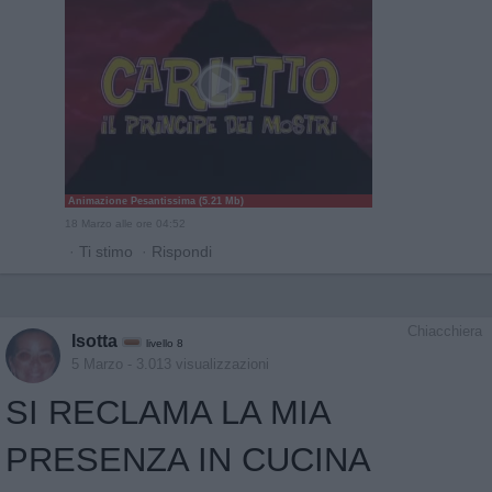
Animazione Pesantissima (5.21 Mb)
18 Marzo alle ore 04:52
·
Ti stimo
·
Rispondi
Chiacchiera
Isotta
livello 8
5 Marzo
- 3.013 visualizzazioni
SI RECLAMA LA MIA
PRESENZA IN CUCINA