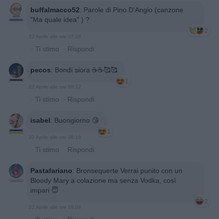
buffalmacco52
:
Parole di Pino D'Angio (canzone
"Ma quale idea" ) ?
2
22 Aprile alle ore 07:29
·
Ti stimo
·
Rispondi
pecos
:
Bondí siora ☕️☕️🥰🥰
1
22 Aprile alle ore 08:12
·
Ti stimo
·
Rispondi
isabel
:
Buongiorno 😘
1
22 Aprile alle ore 08:16
·
Ti stimo
·
Rispondi
Pastafariano
:
Bronsequerte Verrai punito con un
Bloody Mary a colazione ma senza Vodka, così
impari 😇
2
22 Aprile alle ore 18:04