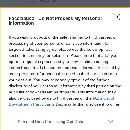
·
Ti stimo
·
Rispondi
EbbeneSi
:
Tanto lei non ci sta😛
Facciabuco -
Do Not Process My Personal
1
Information
23 Aprile alle ore 11:57
·
Ti stimo
·
Rispondi
If you wish to opt-out of the sale, sharing to third parties, or
processing of your personal or sensitive information for
targeted advertising by us, please use the below opt-out
Chiacchiera
5calzinipuzzolenti
livello 13
section to confirm your selection. Please note that after your
17 Marzo
- 3.094 visualizzazioni
opt-out request is processed you may continue seeing
interest-based ads based on personal information utilized by
Stasera frittata di carletti
us or personal information disclosed to third parties prior to
your opt-out. You may separately opt-out of the further
disclosure of your personal information by third parties on the
IAB’s list of downstream participants. This information may
also be disclosed by us to third parties on the
IAB’s List of
Downstream Participants
that may further disclose it to other
third parties.
Personal Data Processing Opt Outs