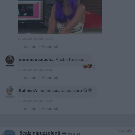
19 Maggio alle ore 22:10
·
Ti stimo
·
Rispondi
nonnocucaracha
:
Anche l'arrosto...
2
20 Maggio alle ore 16:35
·
Ti stimo
·
Rispondi
KalimerA
:
nonnocucaracha slurp 😋🤩
20 Maggio alle ore 20:45
·
Ti stimo
·
Rispondi
Vaccata
5calzinipuzzolenti
livello 13