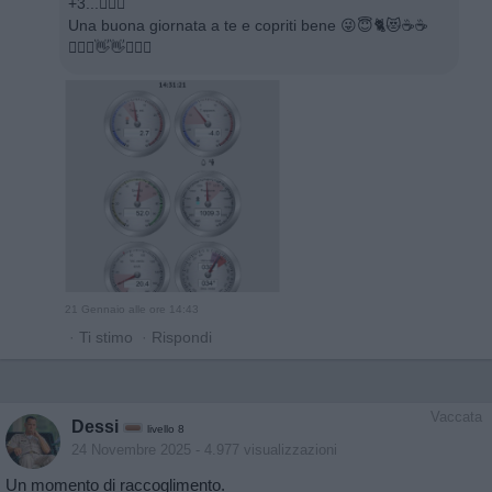
+3...🤷🏻‍♂️
Una buona giornata a te e copriti bene 😜😇🐈😻☕️☕️
🙋🏻‍♂️👋👋🙋🏻‍♂️
21 Gennaio alle ore 14:43
·
Ti stimo
·
Rispondi
Vaccata
Dessi
livello 8
24 Novembre 2025
- 4.977 visualizzazioni
Un momento di raccoglimento.