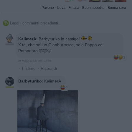
Pavone
·
Uova
·
Frittata
·
Buon appetito
·
Buona sera
Leggi i commenti precedenti...

KalimerA
:
Barbyturiko in castigo!
X te, che sei un Gianburrasca, solo Pappa col
Pomodoro 🤣🤣😊
3
19 Maggio alle ore 22:05
·
Ti stimo
·
Rispondi
Barbyturiko
:
KalimerA
2