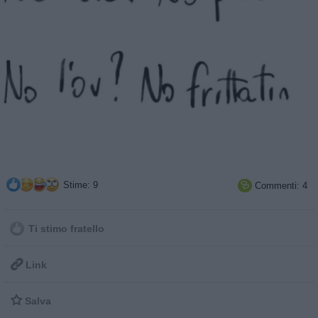
Stime: 9
Commenti: 4

Ti stimo fratello

Link

Salva