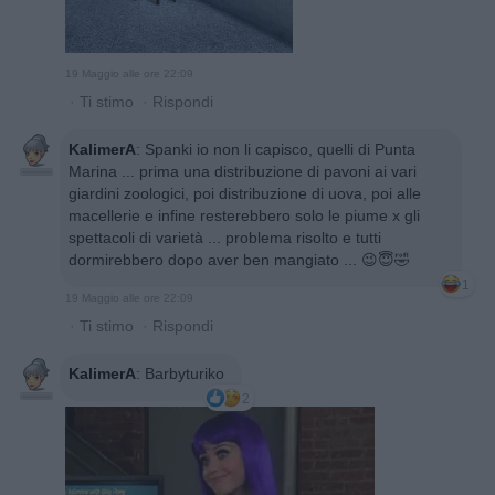
19 Maggio alle ore 22:09
·
Ti stimo
·
Rispondi
KalimerA
:
Spanki io non li capisco, quelli di Punta
Marina ... prima una distribuzione di pavoni ai vari
giardini zoologici, poi distribuzione di uova, poi alle
macellerie e infine resterebbero solo le piume x gli
spettacoli di varietà ... problema risolto e tutti
dormirebbero dopo aver ben mangiato ... 😉😇🤣
1
19 Maggio alle ore 22:09
·
Ti stimo
·
Rispondi
KalimerA
:
Barbyturiko
2