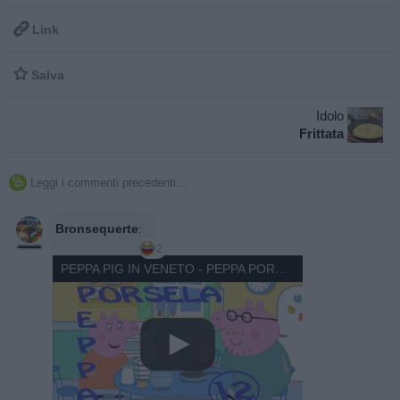

Link

Salva
Idolo
Frittata
Leggi i commenti precedenti...

Bronsequerte
:
2
PEPPA PIG IN VENETO - PEPPA PORSELA 12