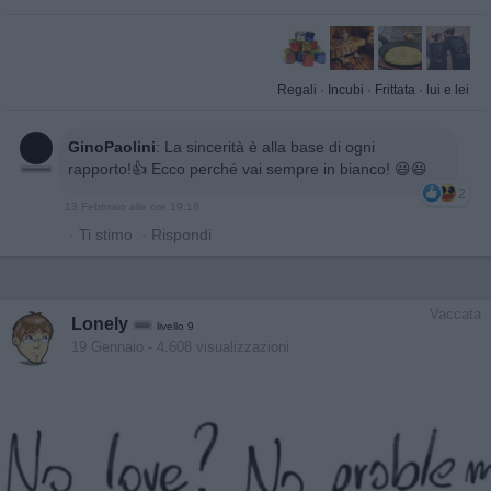
Regali
·
Incubi
·
Frittata
·
lui e lei
GinoPaolini
:
La sincerità è alla base di ogni
rapporto!👍 Ecco perché vai sempre in bianco! 😃😃
2
13 Febbraio alle ore 19:18
·
Ti stimo
·
Rispondi
Vaccata
Lonely
livello 9
19 Gennaio
- 4.608 visualizzazioni