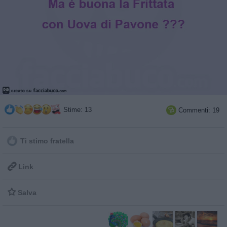
Stime: 13
Commenti: 19

Ti stimo fratella

Link

Salva