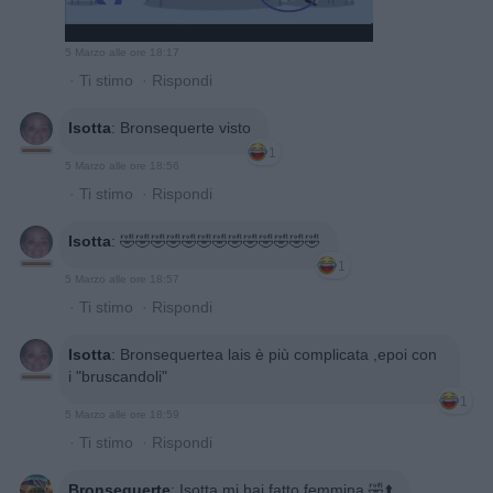
5 Marzo alle ore 18:17
·
Ti stimo
·
Rispondi
Isotta
:
Bronsequerte visto
1
5 Marzo alle ore 18:56
·
Ti stimo
·
Rispondi
Isotta
:
🤣🤣🤣🤣🤣🤣🤣🤣🤣🤣🤣🤣🤣
1
5 Marzo alle ore 18:57
·
Ti stimo
·
Rispondi
Isotta
:
Bronsequertea lais è più complicata ,epoi con
i "bruscandoli"
1
5 Marzo alle ore 18:59
·
Ti stimo
·
Rispondi
Bronsequerte
:
Isotta mi hai fatto femmina 🤣⬆️