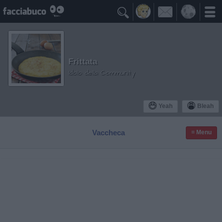

Frittata
Idolo della Community
Yeah
Bleah
Vaccheca
≡ Menu