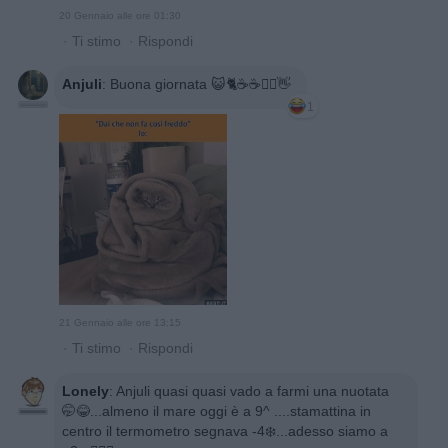
20 Gennaio alle ore 01:30
·
Ti stimo
·
Rispondi
Anjuli
:
Buona giornata 😺🐈☕️☕️🙋‍♀️👋
1
21 Gennaio alle ore 13:15
·
Ti stimo
·
Rispondi
Lonely
:
Anjuli quasi quasi vado a farmi una nuotata
🤭😂...almeno il mare oggi è a 9^ ....stamattina in
centro il termometro segnava -4❄️...adesso siamo a