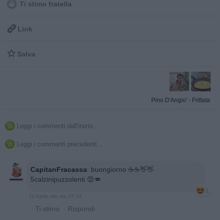
Ti stimo fratella

Link

Salva
Pino D'Angio'
·
Frittata
Leggi i commenti dall'inizio...

Leggi i commenti precedenti...

CapitanFracassa
:
buongiorno ☕️☕️👋👋
5calzinipuzzolenti 😍💋
1
22 Aprile alle ore 07:24
·
Ti stimo
·
Rispondi