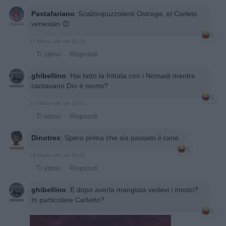
Pastafariano
:
5calzinipuzzolenti Ostrega, el Carleto
venexiàn 😊
1
17 Marzo alle ore 22:24
·
Ti stimo
·
Rispondi
ghibellino
:
Hai fatto la frittata con i Nomadi mentre
cantavano Dio è morto?
1
17 Marzo alle ore 23:03
·
Ti stimo
·
Rispondi
Dinotrex
:
Spero prima che sia passato il cane
1
18 Marzo alle ore 03:02
·
Ti stimo
·
Rispondi
ghibellino
:
E dopo averla mangiata vedevi i mostri?
In particolare Carletto?
1