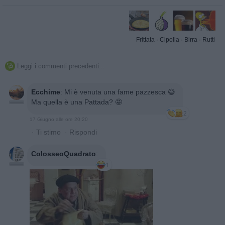
Frittata
·
Cipolla
·
Birra
·
Rutti
Leggi i commenti precedenti...

Ecchime
:
Mi è venuta una fame pazzesca 😅
Ma quella è una Pattada? 🤩
2
17 Giugno alle ore 20:20
·
Ti stimo
·
Rispondi
ColosseoQuadrato
:
1