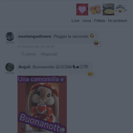
Love
·
Uova
·
Frittata
·
No problem
nontengodinero
:
Peggio la seconda
1
19 Gennaio alle ore 16:46
·
Ti stimo
·
Rispondi
Anjuli
:
Buonanotte 🥱😴😴😸🐈🫖🙋‍♀️👋
1