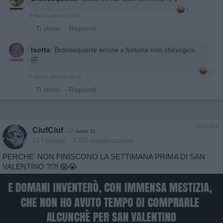
1
5 Marzo alle ore 19:01
·
Ti stimo
·
Rispondi
Isotta
:
Bronsequerte errore x fortuna non chirurgico
🤣
1
5 Marzo alle ore 19:19
·
Ti stimo
·
Rispondi
Vaccata
CiufCiuf
livello 11
13 Febbraio
- 3.793 visualizzazioni
PERCHE' NON FINISCONO LA SETTIMANA PRIMA DI SAN
VALENTINO ?!?! 😱😭