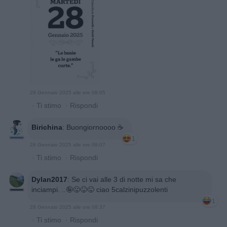
28 Gennaio 2025 alle ore 08:05
·
Ti stimo
·
Rispondi
Birichina
:
Buongiornoooo ☕️
1
28 Gennaio 2025 alle ore 08:07
·
Ti stimo
·
Rispondi
Dylan2017
:
Se ci vai alle 3 di notte mi sa che
inciampi. ..🤪😛😝😜 ciao 5calzinipuzzolenti
1
28 Gennaio 2025 alle ore 08:37
·
Ti stimo
·
Rispondi