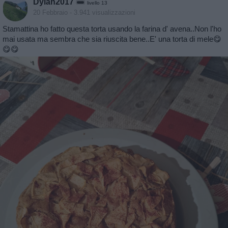
Dylan2017
livello 13
20 Febbraio
- 3.941 visualizzazioni
Stamattina ho fatto questa torta usando la farina d' avena..Non l'ho
mai usata ma sembra che sia riuscita bene..E' una torta di mele😋
😋😋