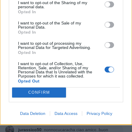
I want to opt-out of the Sharing of my
personal data.
Stime: 7
Commenti: 4

Opted In
I want to opt-out of the Sale of my
Ti stimo fratello
Personal Data.
Opted In

Link
I want to opt-out of processing my
Personal Data for Targeted Advertising.
Opted In

Salva
I want to opt-out of Collection, Use,
Retention, Sale, and/or Sharing of my
Personal Data that Is Unrelated with the
Purposes for which it was collected.
Opted Out
Flauto
·
Risate
·
Scherzi e scherzoni
·
Farina
CONFIRM
nonnocucaracha
:
😂😂😂😂 Buonasera
1
31 Dicembre 2025 alle ore 17:52
Data Deletion
Data Access
Privacy Policy
·
Ti stimo
·
Rispondi
jurassico50
:
nonnocucaracha ciao amico..buon