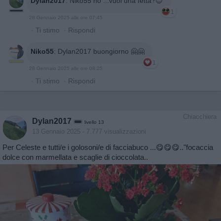
Dylan2017
:
Niko55 no ...vuoi una fetta?😍
1
28 Gennaio 2025 alle ore 07:45
·
Ti stimo
·
Rispondi
Niko55
:
Dylan2017 buongiorno 🤗🤗
1
28 Gennaio 2025 alle ore 08:25
·
Ti stimo
·
Rispondi
Chiacchiera
Dylan2017
livello 13
13 Gennaio 2025
- 7.777 visualizzazioni
Per Celeste e tutti/e i golosoni/e di facciabuco ...😋😋😋.."focaccia
dolce con marmellata e scaglie di cioccolata..