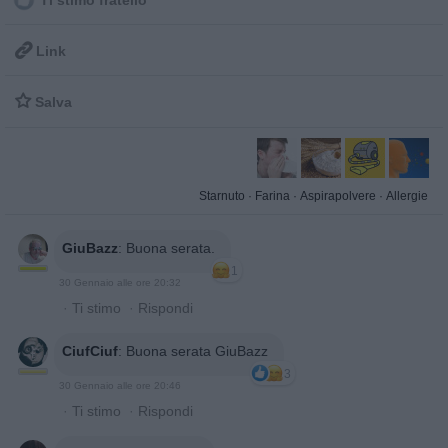
Ti stimo fratello

Link

Salva
Starnuto
·
Farina
·
Aspirapolvere
·
Allergie
GiuBazz
:
Buona serata.
1
30 Gennaio alle ore 20:32
·
Ti stimo
·
Rispondi
CiufCiuf
:
Buona serata GiuBazz
3
30 Gennaio alle ore 20:46
·
Ti stimo
·
Rispondi