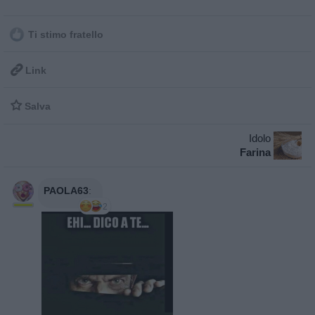
Ti stimo fratello

Link

Salva
Idolo
Farina
PAOLA63
:
2