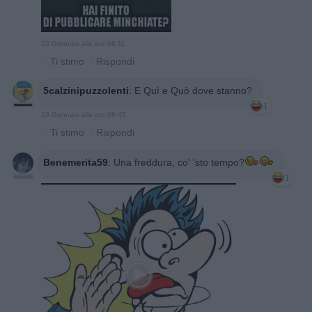
23 Gennaio alle ore 08:11
·
Ti stimo
·
Rispondi
5calzinipuzzolenti
:
E Quì e Quò dove stanno?
1
23 Gennaio alle ore 08:45
·
Ti stimo
·
Rispondi
Benemerita59
:
Una freddura, co' 'sto tempo?
1