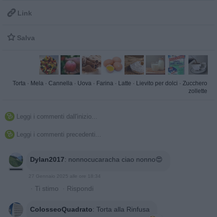

Link

Salva
Torta
·
Mela
·
Cannella
·
Uova
·
Farina
·
Latte
·
Lievito per dolci
·
Zucchero
zollette
Leggi i commenti dall'inizio...

Leggi i commenti precedenti...

Dylan2017
:
nonnocucaracha ciao nonno😍
27 Gennaio 2025 alle ore 18:34
·
Ti stimo
·
Rispondi
ColosseoQuadrato
:
Torta alla Rinfusa