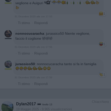
veglione e Auiguri
1
31 Dicembre 2025 alle ore 17:55
·
Ti stimo
·
Rispondi
nonnocucaracha
:
jurassico50 Niente veglione,
faccio il coglione 🤣🤣🤣
1
31 Dicembre 2025 alle ore 17:56
·
Ti stimo
·
Rispondi
jurassico50
:
nonnocucaracha tanto si fa in famiglia
1
31 Dicembre 2025 alle ore 17:59
·
Ti stimo
·
Rispondi
Chiacchiera
Dylan2017
livello 13
19 Maggio 2025
- 9.965 visualizzazioni