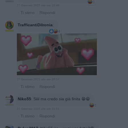
1
27 Gennaio 2025 alle ore 18:48
·
Ti stimo
·
Rispondi
TrafficantiDiIronia
:
4
27 Gennaio 2025 alle ore 20:57
·
Ti stimo
·
Rispondi
Niko55
:
Siiii ma credo sia già finita 😁😁
1
27 Gennaio 2025 alle ore 21:51
·
Ti stimo
·
Rispondi