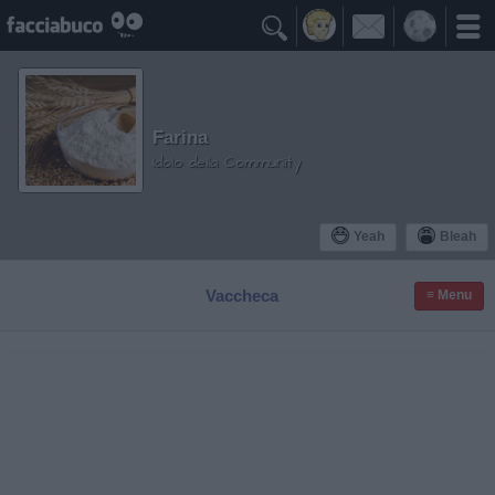

Farina
Idolo della Community
Yeah
Bleah
Vaccheca
≡ Menu