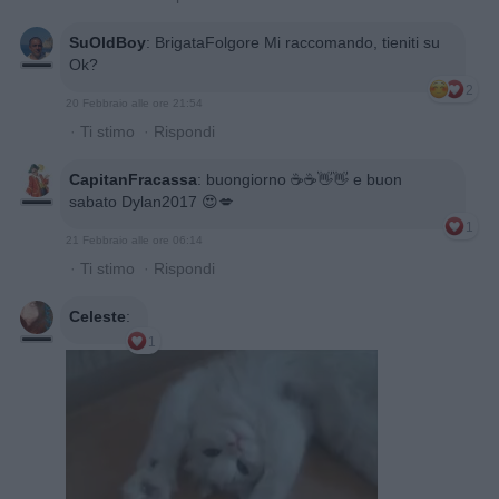
SuOldBoy
:
BrigataFolgore Mi raccomando, tieniti su
Ok?
2
20 Febbraio alle ore 21:54
·
Ti stimo
·
Rispondi
CapitanFracassa
:
buongiorno ☕️☕️👋👋 e buon
sabato Dylan2017 😍💋
1
21 Febbraio alle ore 06:14
·
Ti stimo
·
Rispondi
Celeste
:
1