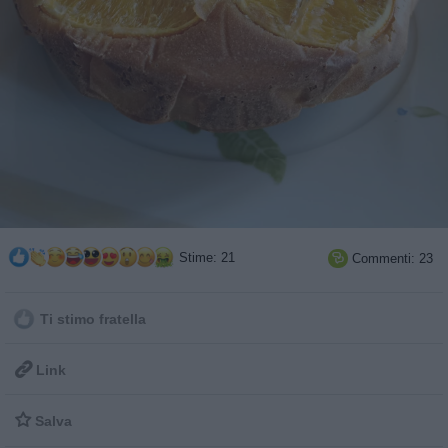
Stime: 21
Commenti: 23

Ti stimo fratella

Link

Salva