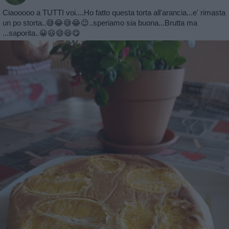
Ciaooooo a TUTTI voi....Ho fatto questa torta all'arancia...e' rimasta
un po storta..😅😂😅😂😉..speriamo sia buona...Brutta ma
...saporita..😀😃😄😆😋