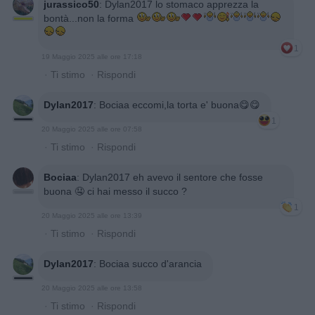
jurassico50
:
Dylan2017 lo stomaco apprezza la
bontà...non la forma
1
19 Maggio 2025 alle ore 17:18
·
Ti stimo
·
Rispondi
Dylan2017
:
Bociaa eccomi,la torta e' buona😋😋
1
20 Maggio 2025 alle ore 07:58
·
Ti stimo
·
Rispondi
Bociaa
:
Dylan2017 eh avevo il sentore che fosse
buona 🤤 ci hai messo il succo ?
1
20 Maggio 2025 alle ore 13:39
·
Ti stimo
·
Rispondi
Dylan2017
:
Bociaa succo d'arancia
20 Maggio 2025 alle ore 13:58
·
Ti stimo
·
Rispondi