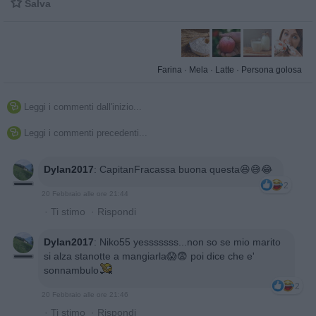

Salva
Farina
·
Mela
·
Latte
·
Persona golosa
Leggi i commenti dall'inizio...

Leggi i commenti precedenti...

Dylan2017
:
CapitanFracassa buona questa😆😅😂
2
20 Febbraio alle ore 21:44
·
Ti stimo
·
Rispondi
Dylan2017
:
Niko55 yesssssss...non so se mio marito
si alza stanotte a mangiarla😱😨 poi dice che e'
sonnambulo
2
20 Febbraio alle ore 21:46
·
Ti stimo
·
Rispondi