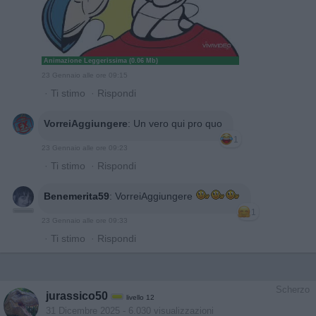
Animazione Leggerissima (0.06 Mb)
23 Gennaio alle ore 09:15
·
Ti stimo
·
Rispondi
VorreiAggiungere
:
Un vero qui pro quo
1
23 Gennaio alle ore 09:23
·
Ti stimo
·
Rispondi
Benemerita59
:
VorreiAggiungere
1
23 Gennaio alle ore 09:33
·
Ti stimo
·
Rispondi
Scherzo
jurassico50
livello 12
31 Dicembre 2025
- 6.030 visualizzazioni