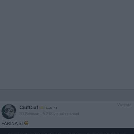
Vaccata
CiufCiuf
livello 11
30 Gennaio
- 5.218 visualizzazioni
FARINA SI