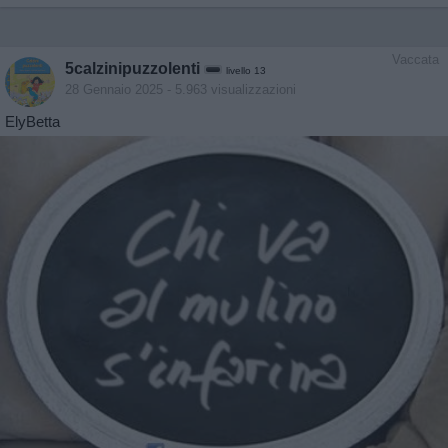
Vaccata
5calzinipuzzolenti
livello 13
28 Gennaio 2025
- 5.963 visualizzazioni
ElyBetta