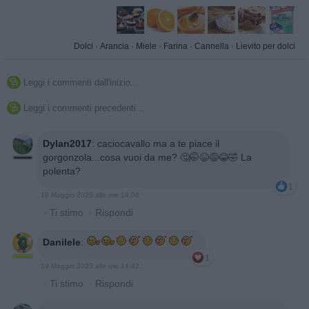
Dolci
·
Arancia
·
Miele
·
Farina
·
Cannella
·
Lievito per dolci
Leggi i commenti dall'inizio...

Leggi i commenti precedenti...

Dylan2017
:
caciocavallo ma a te piace il
gorgonzola...cosa vuoi da me? 🤔🤭😆😅😂🤣 La
polenta?
1
19 Maggio 2025 alle ore 14:06
·
Ti stimo
·
Rispondi
Danilele
:
1
19 Maggio 2025 alle ore 14:42
·
Ti stimo
·
Rispondi