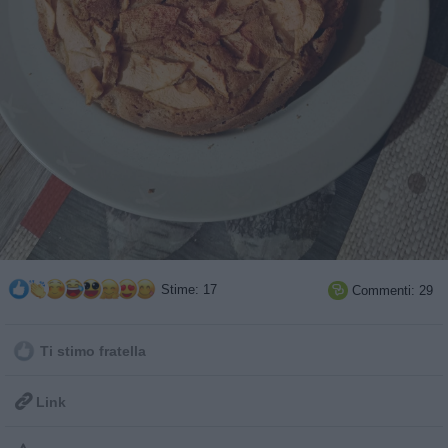
Stime: 17
Commenti: 29

Ti stimo fratella

Link