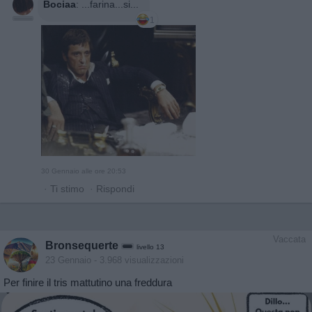
Bociaa
:
...farina...si...
1
30 Gennaio alle ore 20:53
·
Ti stimo
·
Rispondi
Vaccata
Bronsequerte
livello 13
23 Gennaio
- 3.968 visualizzazioni
Per finire il tris mattutino una freddura