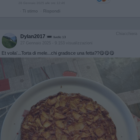
28 Gennaio 2025 alle ore 12:46
·
Ti stimo
·
Rispondi
Chiacchiera
Dylan2017
livello 13
27 Gennaio 2025
- 9.153 visualizzazioni
Et voila'...Torta di mele...chi gradisce una fetta??😋😋😋