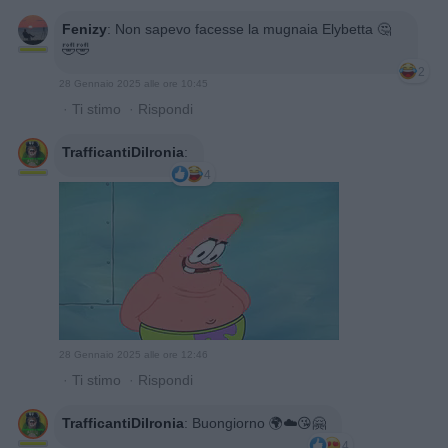
Fenizy
:
Non sapevo facesse la mugnaia Elybetta 🤔
🤣🤣
2
28 Gennaio 2025 alle ore 10:45
·
Ti stimo
·
Rispondi
TrafficantiDiIronia
:
4
28 Gennaio 2025 alle ore 12:46
·
Ti stimo
·
Rispondi
TrafficantiDiIronia
:
Buongiorno 🌍☁️😘🤗
4