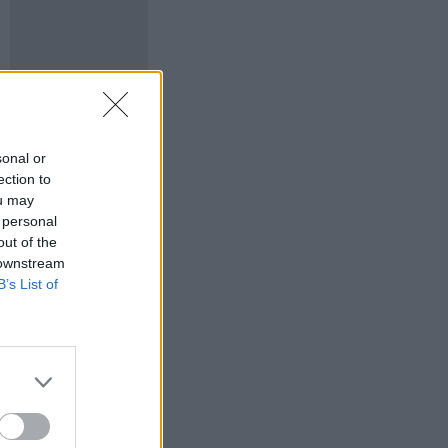
sonal or
ection to
ou may
 personal
out of the
 downstream
B’s List of