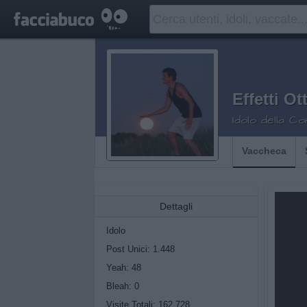
Effetti Ot
Idolo della C
Vaccheca
Dettagli
Idolo
Post Unici: 1.448
Yeah:
48
Bleah:
0
Visite Totali: 162.728