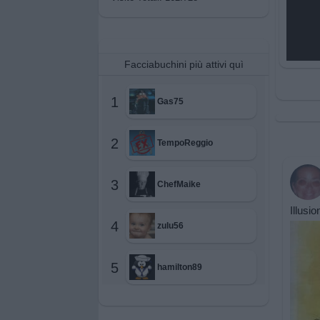
Facciabuchini più attivi quì
1
Gas75
2
TempoReggio
3
ChefMaike
Illusio
4
zulu56
5
hamilton89