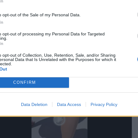
In
o opt-out of the Sale of my Personal Data.
In
to opt-out of processing my Personal Data for Targeted
ing.
In
o opt-out of Collection, Use, Retention, Sale, and/or Sharing
Vaccata
piripicchino
ersonal Data that Is Unrelated with the Purposes for which it
livello 9
lected.
15 Luglio
- 3.999 visualizzazioni
Out
......
CONFIRM
Data Deletion
Data Access
Privacy Policy