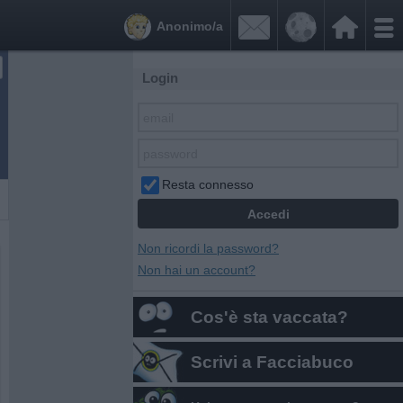


Anonimo/a
Login
Resta connesso
Non ricordi la password?
Non hai un account?
Cos'è sta vaccata?
Scrivi a Facciabuco