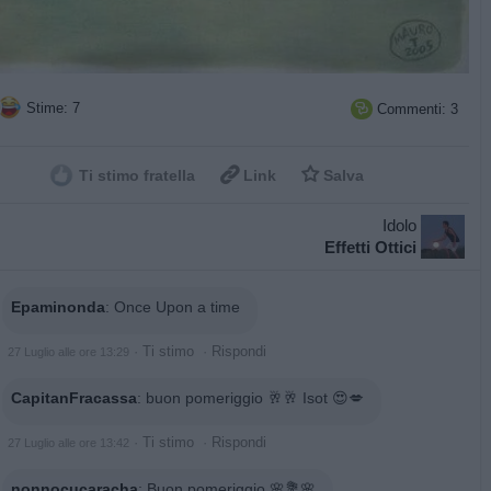
Stime: 7
Commenti: 3



Ti stimo fratella
Link
Salva
Idolo
Effetti Ottici
Epaminonda
:
Once Upon a time
·
Ti stimo
·
Rispondi
27 Luglio alle ore 13:29
CapitanFracassa
:
buon pomeriggio 🥂🥂 Isot 😍💋
·
Ti stimo
·
Rispondi
27 Luglio alle ore 13:42
nonnocucaracha
:
Buon pomeriggio 🌸💐🌸