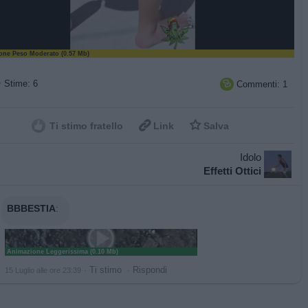
ne Peso Moderato (0.57 Mb)
Stime: 6
Commenti: 1



Ti stimo fratello
Link
Salva
Idolo
Effetti Ottici
BBBESTIA
:
Animazione Leggerissima (0.10 Mb)
·
Ti stimo
·
Rispondi
15 Luglio alle ore 23:39