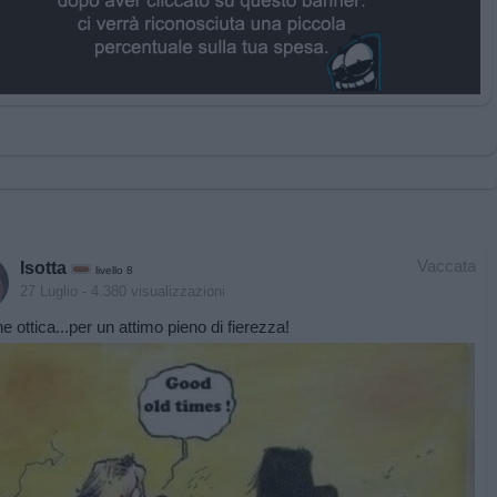
Vaccata
Isotta
livello 8
27 Luglio
- 4.380 visualizzazioni
ne ottica...per un attimo pieno di fierezza!