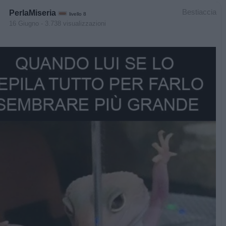
Bestiaccia
PerlaMiseria
livello 8
16 Giugno
- 3.738 visualizzazioni