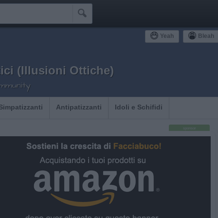

Yeah
Bleah
tici (Illusioni Ottiche)
ommunity
Simpatizzanti
Antipatizzanti
Idoli e Schifidi
sponsor