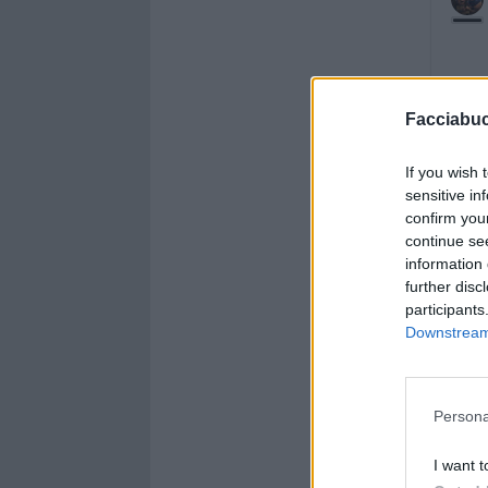
Facciabu
If you wish 
sensitive in
confirm you
continue se
information 
further disc
participants
Downstream 
Persona
I want t