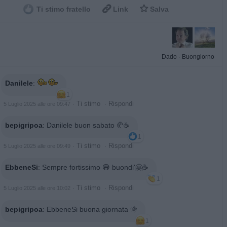


Ti stimo fratello
Link
Salva
Dado
·
Buongiorno
Danilele
:
1
·
Ti stimo
·
Rispondi
5 Luglio 2025 alle ore 09:47
bepigripoa
:
Danilele buon sabato 🥐☕️
1
·
Ti stimo
·
Rispondi
5 Luglio 2025 alle ore 09:49
EbbeneSi
:
Sempre fortissimo 😅 buondi'🤗☕
1
·
Ti stimo
·
Rispondi
5 Luglio 2025 alle ore 10:02
bepigripoa
:
EbbeneSi buona giornata 🌞
1