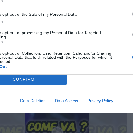
In
o opt-out of the Sale of my Personal Data.
In
to opt-out of processing my Personal Data for Targeted
ing.
In
Vaccata
bepigripoa
livello 7
1 Luglio 2025
- 4.998 visualizzazioni
o opt-out of Collection, Use, Retention, Sale, and/or Sharing
ersonal Data that Is Unrelated with the Purposes for which it
orno. ☕️🥐
lected.
va? 🤣🤣🤣
Out
1 (domani la 2a).
CONFIRM
Data Deletion
Data Access
Privacy Policy