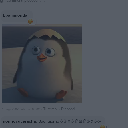
gi i commenti precedenti...
Epaminonda
:
1
·
Ti stimo
·
Rispondi
1 Luglio 2025 alle ore 08:02
nonnocucaracha
:
Buongiorno ☕☕🌷☕🥐🍰🥐☕🌷☕☕
1