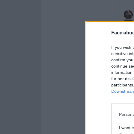
Facciabu
If you wish 
sensitive in
confirm you
continue se
information 
further disc
participants
Downstream 
Persona
I want t