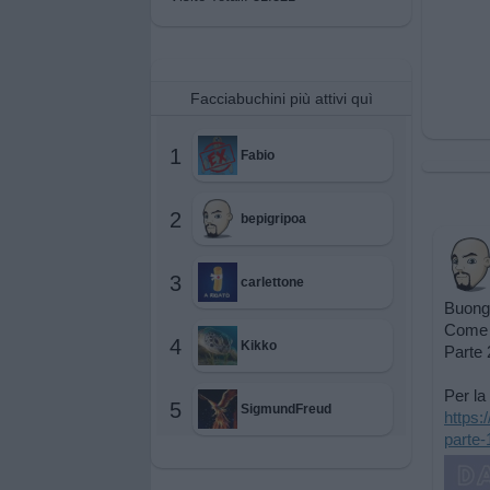
Facciabuchini più attivi quì
1
Fabio
2
bepigripoa
3
carlettone
Buongi
Come 
4
Kikko
Parte 
Per la
5
SigmundFreud
https
parte-