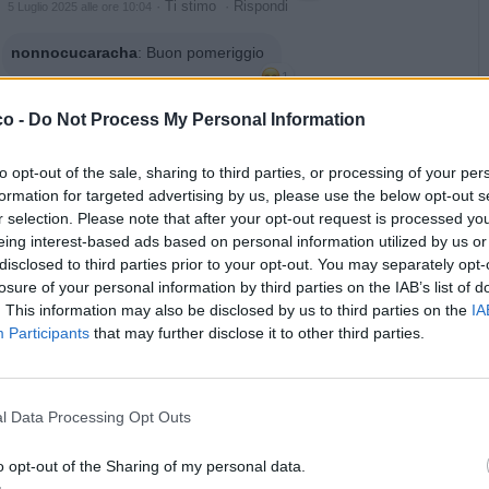
·
Ti stimo
·
Rispondi
5 Luglio 2025 alle ore 10:04
nonnocucaracha
:
Buon pomeriggio
1
·
Ti stimo
·
Rispondi
5 Luglio 2025 alle ore 16:02
co -
Do Not Process My Personal Information
bepigripoa
:
nonnocucaracha refrigerato pomeriggio. ❄️
1
to opt-out of the sale, sharing to third parties, or processing of your per
·
Ti stimo
·
Rispondi
5 Luglio 2025 alle ore 17:11
formation for targeted advertising by us, please use the below opt-out s
r selection. Please note that after your opt-out request is processed y
eing interest-based ads based on personal information utilized by us or
pubblicità
disclosed to third parties prior to your opt-out. You may separately opt-
losure of your personal information by third parties on the IAB’s list of
. This information may also be disclosed by us to third parties on the
IA
Participants
that may further disclose it to other third parties.
l Data Processing Opt Outs
o opt-out of the Sharing of my personal data.