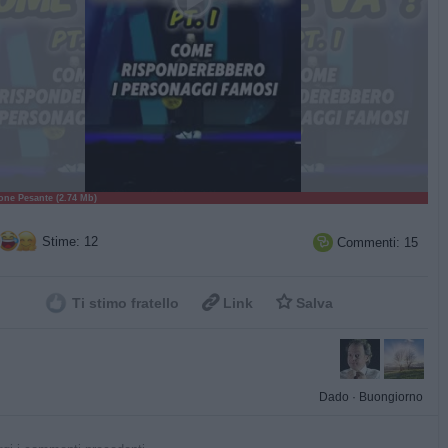
ne Pesante (2.74 Mb)
Stime: 12
Commenti: 15



Ti stimo fratello
Link
Salva
Dado
·
Buongiorno