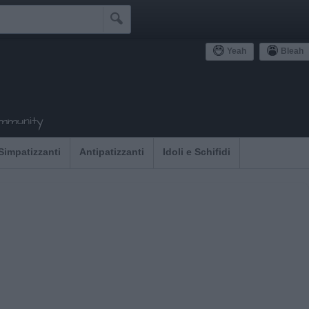

Yeah
Bleah
ommunity
Simpatizzanti
Antipatizzanti
Idoli e Schifidi