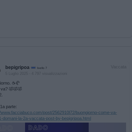
Vaccata
bepigripoa
livello 7
5 Luglio 2025
- 4.797 visualizzazioni
orno. ☕️🥐
va? 🤣🤣🤣
2.
 1a parte:
://www.facciabuco.com/post/2562910l72/buongiorno-come-va-
1-domani-la-2a-vaccata-post-by-bepigripoa.html