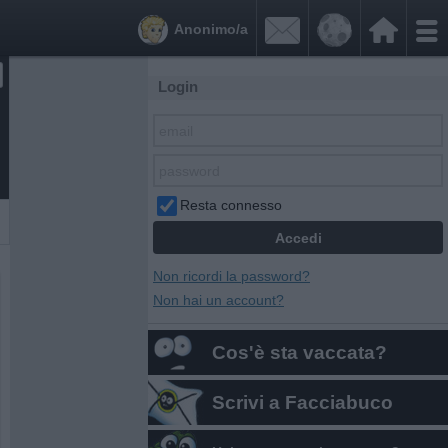


Anonimo/a
Login
Resta connesso
Non ricordi la password?
Non hai un account?
Cos'è sta vaccata?
Scrivi a Facciabuco