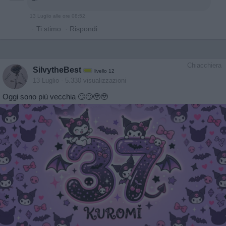
13 Luglio alle ore 08:52
·
Ti stimo
·
Rispondi
Chiacchiera
SilvytheBest
livello 12
13 Luglio
- 5.330 visualizzazioni
Oggi sono più vecchia 🙄🙄🥹🥹