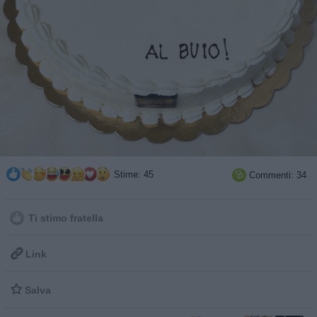
Stime: 45
Commenti: 34

Ti stimo fratella

Link

Salva