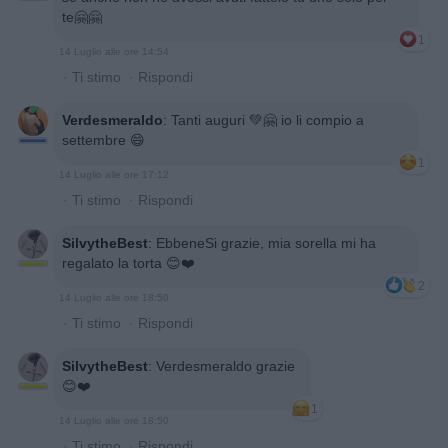
te🤗🤗
1
14 Luglio alle ore 14:54
·
Ti stimo
·
Rispondi
Verdesmeraldo
:
Tanti auguri 💚🤗 io li compio a
settembre 😄
1
14 Luglio alle ore 17:12
·
Ti stimo
·
Rispondi
SilvytheBest
:
EbbeneSi grazie, mia sorella mi ha
regalato la torta 😊❤️
2
14 Luglio alle ore 18:50
·
Ti stimo
·
Rispondi
SilvytheBest
:
Verdesmeraldo grazie
😊❤️
1
14 Luglio alle ore 18:50
·
Ti stimo
·
Rispondi