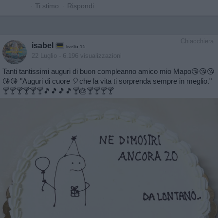
·
Ti stimo
·
Rispondi
Chiacchiera
isabel
livello 15
22 Luglio
- 6.196 visualizzazioni
Tanti tantissimi auguri di buon compleanno amico mio Mapo😘😘😘
😘😘 "Auguri di cuore 🎈che la vita ti sorprenda sempre in meglio."
🍸🍸🍸🍸🍸🍸🎵🎵🎵🎵🍸🎂🍸🍸🍸🍸