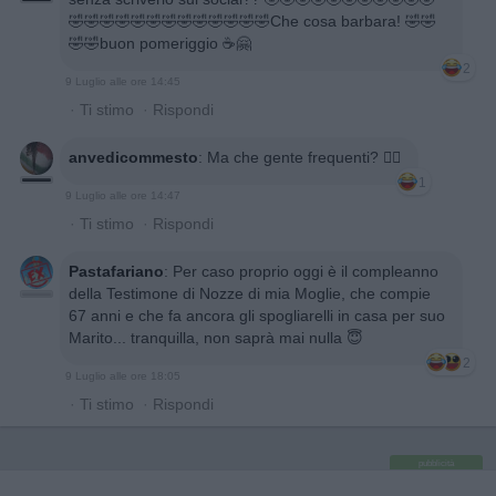
🤣🤣🤣🤣🤣🤣🤣🤣🤣🤣🤣🤣🤣Che cosa barbara! 🤣🤣
🤣🤣buon pomeriggio ☕🤗
2
9 Luglio alle ore 14:45
·
Ti stimo
·
Rispondi
anvedicommesto
:
Ma che gente frequenti? 😵‍💫
1
9 Luglio alle ore 14:47
·
Ti stimo
·
Rispondi
Pastafariano
:
Per caso proprio oggi è il compleanno
della Testimone di Nozze di mia Moglie, che compie
67 anni e che fa ancora gli spogliarelli in casa per suo
Marito... tranquilla, non saprà mai nulla 😇
2
9 Luglio alle ore 18:05
·
Ti stimo
·
Rispondi
pubblicità