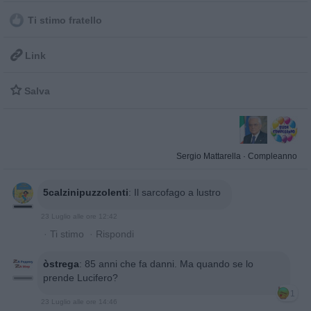
Ti stimo fratello

Link

Salva
Sergio Mattarella
·
Compleanno
5calzinipuzzolenti
:
Il sarcofago a lustro
23 Luglio alle ore 12:42
·
Ti stimo
·
Rispondi
òstrega
:
85 anni che fa danni. Ma quando se lo
prende Lucifero?
1
23 Luglio alle ore 14:46