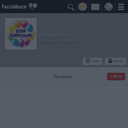

Compleanno
Idolo della Community
Yeah
Bleah
Vaccheca
≡ Menu