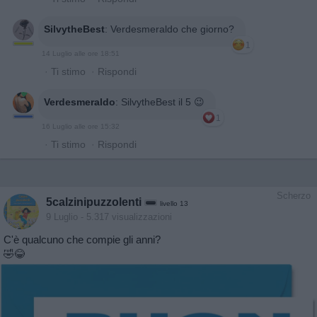
SilvytheBest
:
Verdesmeraldo che giorno?
1
14 Luglio alle ore 18:51
·
Ti stimo
·
Rispondi
Verdesmeraldo
:
SilvytheBest il 5 😉
1
16 Luglio alle ore 15:32
·
Ti stimo
·
Rispondi
Scherzo
5calzinipuzzolenti
livello 13
9 Luglio
- 5.317 visualizzazioni
C'è qualcuno che compie gli anni?
🤣😂