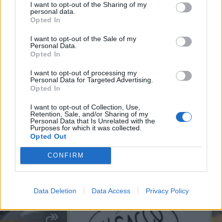
I want to opt-out of the Sharing of my
·
Ti stimo
·
Rispondi
personal data.
Opted In
I want to opt-out of the Sale of my
Scherzo
Personal Data.
5calzinipuzzolenti
livello 13
Opted In
13 Luglio
- 5.617 visualizzazioni
I want to opt-out of processing my
Quando non capisco al volo quello
Personal Data for Targeted Advertising.
che mi chiede El Bronsequerte... SilvytheBest dovevo farti un post
Opted In
tutto per te 😂🤣
I want to opt-out of Collection, Use,
Retention, Sale, and/or Sharing of my
Personal Data that Is Unrelated with the
Purposes for which it was collected.
Opted Out
CONFIRM
Data Deletion
Data Access
Privacy Policy