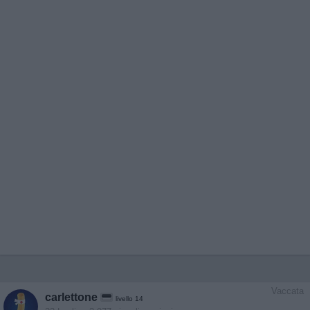
Vaccata
carlettone
livello 14