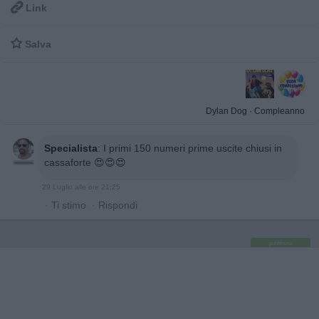

Link

Salva
Dylan Dog
·
Compleanno
Specialista
:
I primi 150 numeri prime uscite chiusi in
cassaforte 😍😍😍
29 Luglio alle ore 21:25
·
Ti stimo
·
Rispondi
pubblicità