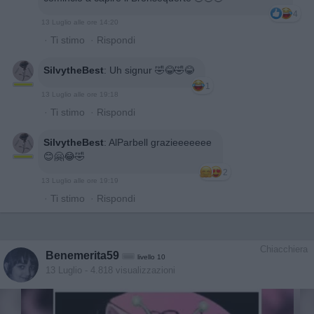
4
13 Luglio alle ore 14:20
·
Ti stimo
·
Rispondi
SilvytheBest
:
Uh signur 🤣😂🤣😂
1
13 Luglio alle ore 19:18
·
Ti stimo
·
Rispondi
SilvytheBest
:
AlParbell grazieeeeeee
😊🤗😂🤣
2
13 Luglio alle ore 19:19
·
Ti stimo
·
Rispondi
Chiacchiera
Benemerita59
livello 10
13 Luglio
- 4.818 visualizzazioni