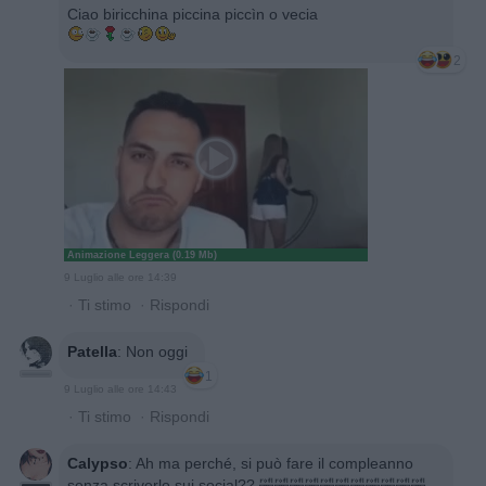
Ciao biricchina piccina piccìn o vecia
2
Animazione Leggera (0.19 Mb)
9 Luglio alle ore 14:39
·
Ti stimo
·
Rispondi
Patella
:
Non oggi
1
9 Luglio alle ore 14:43
·
Ti stimo
·
Rispondi
Calypso
:
Ah ma perché, si può fare il compleanno
senza scriverlo sui social?? 🤣🤣🤣🤣🤣🤣🤣🤣🤣🤣🤣