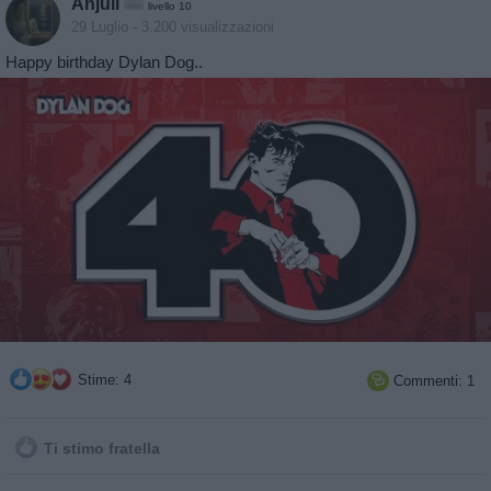
Anjuli
livello 10
29 Luglio
- 3.200 visualizzazioni
Happy birthday Dylan Dog..
Stime: 4
Commenti: 1

Ti stimo fratella