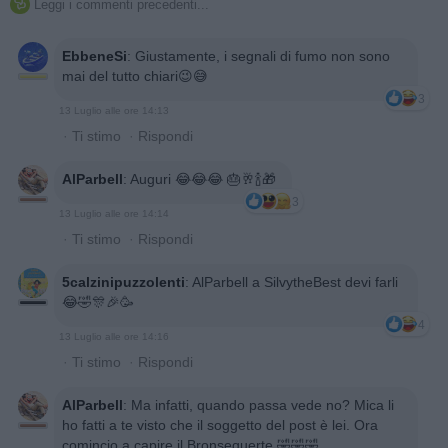
Leggi i commenti precedenti...

EbbeneSi
:
Giustamente, i segnali di fumo non sono
mai del tutto chiari😉😅
3
13 Luglio alle ore 14:13
·
Ti stimo
·
Rispondi
AlParbell
:
Auguri 😂😂😂 🎂🥂🍾🎁
3
13 Luglio alle ore 14:14
·
Ti stimo
·
Rispondi
5calzinipuzzolenti
:
AlParbell a SilvytheBest devi farli
😂🤣🎊🎉🥳
4
13 Luglio alle ore 14:16
·
Ti stimo
·
Rispondi
AlParbell
:
Ma infatti, quando passa vede no? Mica li
ho fatti a te visto che il soggetto del post è lei. Ora
comincio a capire il Bronsequerte 🤣🤣🤣