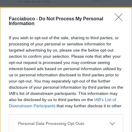
23 Luglio alle ore 23:28
·
Ti stimo
·
Rispondi
Facciabuco -
Do Not Process My Personal
BaytaDarell
:
Mapo Pas de quoi. Pas de deux... Pas
Information
de Calais🤭🤣🤣
1
If you wish to opt-out of the sale, sharing to third parties, or
23 Luglio alle ore 23:29
processing of your personal or sensitive information for
·
Ti stimo
·
Rispondi
targeted advertising by us, please use the below opt-out
section to confirm your selection. Please note that after your
isabel
:
Mapo buongiorno colorato😚😁
opt-out request is processed you may continue seeing
1
interest-based ads based on personal information utilized by
24 Luglio alle ore 07:59
us or personal information disclosed to third parties prior to
·
Ti stimo
·
Rispondi
your opt-out. You may separately opt-out of the further
disclosure of your personal information by third parties on the
Celeste
:
Bonjour
IAB’s list of downstream participants. This information may
1
24 Luglio alle ore 08:25
also be disclosed by us to third parties on the
IAB’s List of
Downstream Participants
that may further disclose it to other
·
Ti stimo
·
Rispondi
third parties.
isabel
:
Mapo buongiorno mapino 😙😚😘
Personal Data Processing Opt Outs
1
24 Luglio alle ore 11:16