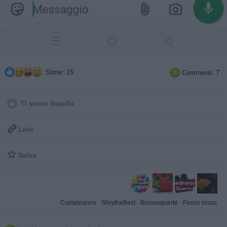
Stime: 15
Commenti: 7

Ti stimo fratella

Link

Salva
Compleanno
·
SilvytheBest
·
Bronsequerte
·
Pesce rosso