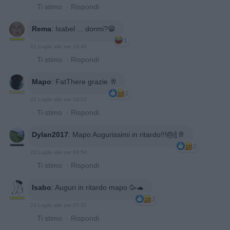
·
Ti stimo
·
Rispondi
Rema
:
Isabel ... dormi?😁
1
22 Luglio alle ore 16:49
·
Ti stimo
·
Rispondi
Mapo
:
FatThere grazie 🥂
2
22 Luglio alle ore 19:02
·
Ti stimo
·
Rispondi
Dylan2017
:
Mapo Augurissimi in ritardo!!!🎂🍾🥂
2
23 Luglio alle ore 04:54
·
Ti stimo
·
Rispondi
Isabo
:
Auguri in ritardo mapo 🥳🐢
2
23 Luglio alle ore 07:31
·
Ti stimo
·
Rispondi