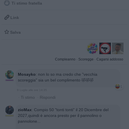
Ti stimo fratella

Link

Salva
Compleanno
·
Scoregge
·
Cagarsi addosso
Mosayko
:
non lo so ma credo che "vecchia
scoreggia" sia un bel complimento 🤣🤣🤣
1
9 Luglio alle ore 14:35
·
Ti stimo
·
Rispondi
zioMax
:
Compio 50 "tonti tonti" il 20 Dicembre del
2027,quindi è ancora presto per il pannolino o
pannolone...