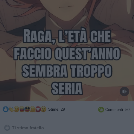
Stime: 29
Commenti: 50

Ti stimo fratello