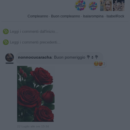
Compleanno
·
Buon compleanno
·
Isalarompina
·
IsabelRock
Leggi i commenti dall'inizio...

Leggi i commenti precedenti...

nonnocucaracha
:
Buon pomeriggio 💐🌷💐
2
22 Luglio alle ore 15:34