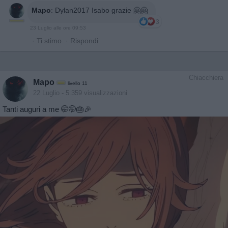
Mapo
:
Dylan2017 Isabo grazie 🤗🤗
3
23 Luglio alle ore 09:53
·
Ti stimo
·
Rispondi
Chiacchiera
Mapo
livello 11
22 Luglio
- 5.359 visualizzazioni
Tanti auguri a me 🤭🤭🎂🎉