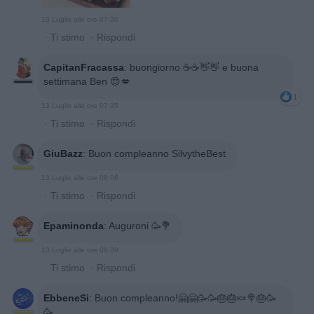
13 Luglio alle ore 07:30
·
Ti stimo
·
Rispondi
CapitanFracassa
:
buongiorno ☕️☕️👋👋 e buona
settimana Ben 😍💋
1
13 Luglio alle ore 07:35
·
Ti stimo
·
Rispondi
GiuBazz
:
Buon compleanno SilvytheBest
13 Luglio alle ore 08:06
·
Ti stimo
·
Rispondi
Epaminonda
:
Auguroni 🥳💐
13 Luglio alle ore 08:39
·
Ti stimo
·
Rispondi
EbbeneSi
:
Buon compleanno!🤗🤗🥳🥳🎂🎂🍬🍭🎂🥳
🥳