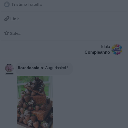
Ti stimo fratella

Link

Salva
Idolo
Compleanno
fioredacciaio
:
Augurissimi !