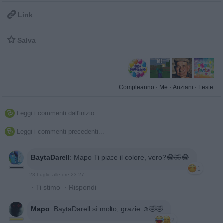

Link

Salva
Compleanno
·
Me
·
Anziani
·
Feste
Leggi i commenti dall'inizio...

Leggi i commenti precedenti...

BaytaDarell
:
Mapo Ti piace il colore, vero?😂🤣😂
1
23 Luglio alle ore 23:27
·
Ti stimo
·
Rispondi
Mapo
:
BaytaDarell sì molto, grazie ☺️🤣🤣
2