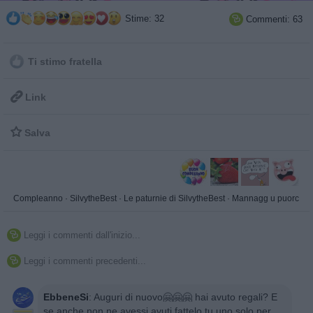
Stime: 32
Commenti: 63

Ti stimo fratella

Link

Salva
Compleanno
·
SilvytheBest
·
Le paturnie di SilvytheBest
·
Mannagg u puorc
Leggi i commenti dall'inizio...

Leggi i commenti precedenti...

EbbeneSi
:
Auguri di nuovo🤗🤗🤗 hai avuto regali? E
se anche non ne avessi avuti fattelo tu uno solo per