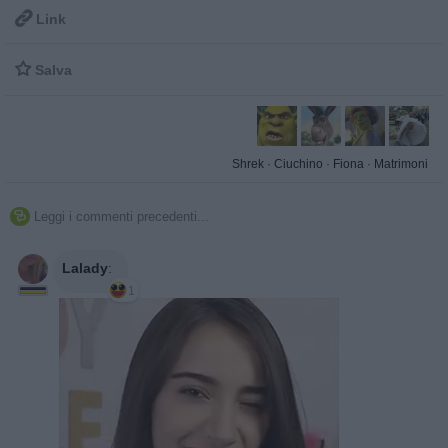

Link

Salva
Shrek
·
Ciuchino
·
Fiona
·
Matrimoni
Leggi i commenti precedenti...

Lalady
:
1