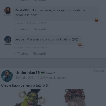
·
Ti stimo
·
Rispondi
Paolo369
:
Non pensare, fai respiri profondi....e
incrocia le dita!
1
31 Agosto 2022 alle ore 15:29
·
Ti stimo
·
Rispondi
pecos
:
Mai arrivato a cotanta libidine 😎😎
1
31 Agosto 2022 alle ore 16:23
·
Ti stimo
·
Rispondi
Vaccata
Undertaker76
livello 16
30 Aprile 2021
- 9.316 visualizzazioni
Ciao e buon venerdì a tutti ☕💪