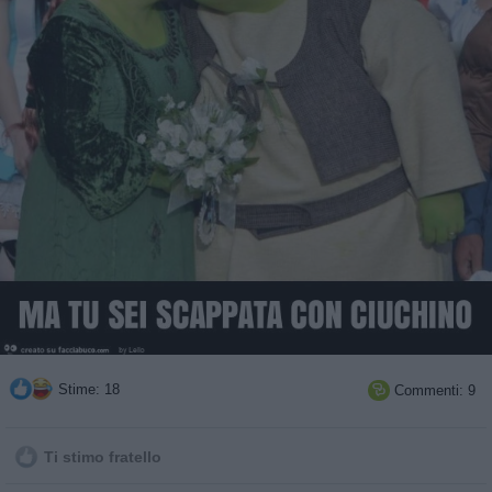
Stime: 18
Commenti: 9

Ti stimo fratello