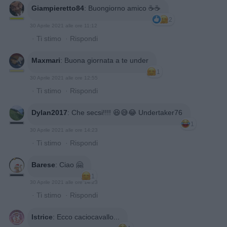
Giampieretto84
:
Buongiorno amico ☕☕
2
30 Aprile 2021 alle ore 11:12
·
Ti stimo
·
Rispondi
Maxmari
:
Buona giornata a te under
1
30 Aprile 2021 alle ore 12:55
·
Ti stimo
·
Rispondi
Dylan2017
:
Che secsi!!!! 😆😅😂 Undertaker76
1
30 Aprile 2021 alle ore 14:23
·
Ti stimo
·
Rispondi
Barese
:
Ciao 🤗
1
30 Aprile 2021 alle ore 14:23
·
Ti stimo
·
Rispondi
Istrice
:
Ecco caciocavallo...