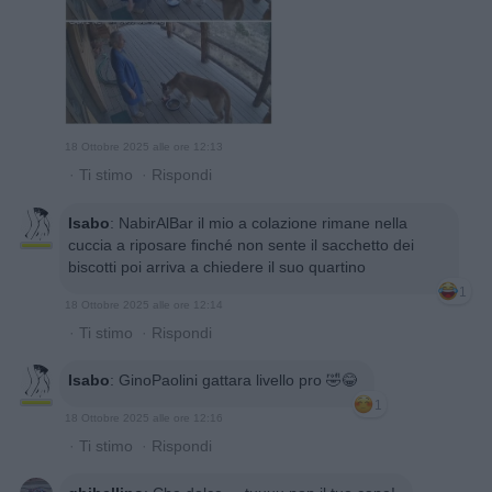
18 Ottobre 2025 alle ore 12:13
·
Ti stimo
·
Rispondi
Isabo
:
NabirAlBar il mio a colazione rimane nella
cuccia a riposare finché non sente il sacchetto dei
biscotti poi arriva a chiedere il suo quartino
1
18 Ottobre 2025 alle ore 12:14
·
Ti stimo
·
Rispondi
Isabo
:
GinoPaolini gattara livello pro 🤣😂
1
18 Ottobre 2025 alle ore 12:16
·
Ti stimo
·
Rispondi