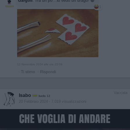
Gargoil
:
Tra un po'...lo vedo un drago! 😁
1
12 Novembre 2024 alle ore 23:09
·
Ti stimo
·
Rispondi
Vaccata
Isabo
livello 12
20 Febbraio 2024
- 7.019 visualizzazioni