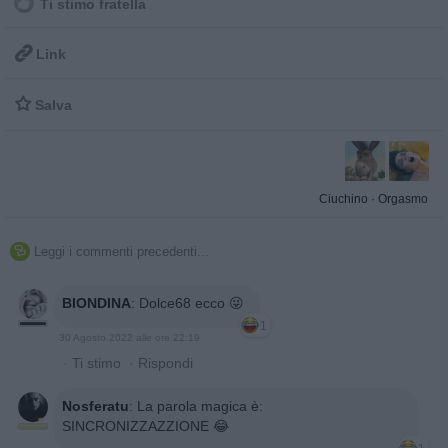
Ti stimo fratella

Link

Salva
Ciuchino
·
Orgasmo
Leggi i commenti precedenti...

BIONDINA
:
Dolce68 ecco 😜
1
30 Agosto 2022 alle ore 22:19
·
Ti stimo
·
Rispondi
Nosferatu
:
La parola magica è:
SINCRONIZZAZZIONE 😂