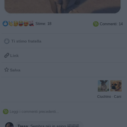
Stime: 18
Commenti: 14

Ti stimo fratella

Link

Salva
Ciuchino
·
Cani
Leggi i commenti precedenti...

Tress
:
Sembra più in asino 🤣🤣🤣