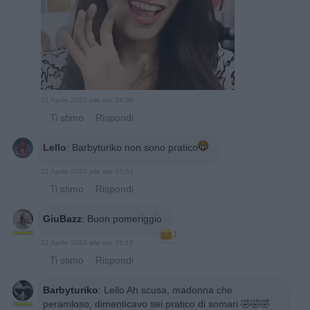
21 Aprile 2023 alle ore 14:58
·
Ti stimo
·
Rispondi
Lello
:
Barbyturiko non sono pratico
21 Aprile 2023 alle ore 15:01
·
Ti stimo
·
Rispondi
GiuBazz
:
Buon pomeriggio
1
21 Aprile 2023 alle ore 15:12
·
Ti stimo
·
Rispondi
Barbyturiko
:
Lello Ah scusa, madonna che
peramloso, dimenticavo sei pratico di somari 🤣🤣🤣