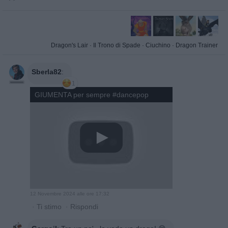
Dragon's Lair
·
Il Trono di Spade
·
Ciuchino
·
Dragon Trainer
Sberla82
:
1
GIUMENTA per sempre #dancepop
12 Novembre 2024 alle ore 17:32
·
Ti stimo
·
Rispondi