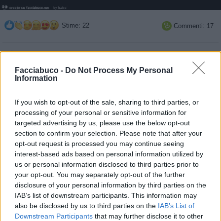
Stime: 22
Commenti: 17

Ti stimo fratella
Facciabuco -
Do Not Process My Personal
Information

Link
If you wish to opt-out of the sale, sharing to third parties, or

Salva
processing of your personal or sensitive information for
targeted advertising by us, please use the below opt-out
Idolo
section to confirm your selection. Please note that after your
Ciuchino
opt-out request is processed you may continue seeing
interest-based ads based on personal information utilized by
us or personal information disclosed to third parties prior to
Leggi i commenti precedenti...

your opt-out. You may separately opt-out of the further
disclosure of your personal information by third parties on the
Isabo
:
Gigiolo perché devo andare a lavora' come un
IAB’s list of downstream participants. This information may
somaro 🙄
also be disclosed by us to third parties on the
IAB’s List of
2
Downstream Participants
that may further disclose it to other
20 Febbraio 2024 alle ore 08:42