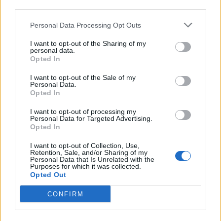
third parties.
·
Ti stimo
·
Rispondi
Personal Data Processing Opt Outs
Gigiolo
:
Isabo ci tocca a tutti .... 😁😁
2
I want to opt-out of the Sharing of my
20 Febbraio 2024 alle ore 09:00
personal data.
Opted In
·
Ti stimo
·
Rispondi
I want to opt-out of the Sale of my
Danilele
:
Personal Data.
Opted In
2
20 Febbraio 2024 alle ore 09:56
·
Ti stimo
·
Rispondi
I want to opt-out of processing my
Personal Data for Targeted Advertising.
Opted In
CuoreMatto
:
Buona giornata e buon pranzo 🍻🌸🌺
🌻🤗
I want to opt-out of Collection, Use,
Retention, Sale, and/or Sharing of my
2
Personal Data that Is Unrelated with the
20 Febbraio 2024 alle ore 11:53
Purposes for which it was collected.
·
Ti stimo
·
Rispondi
Opted Out
Isabo
:
Grazie CuoreMatto anche a te
CONFIRM
2
20 Febbraio 2024 alle ore 13:10