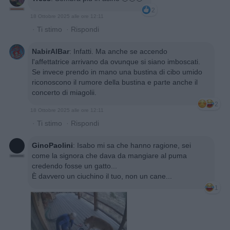
2
18 Ottobre 2025 alle ore 12:11
·
Ti stimo
·
Rispondi
NabirAlBar
:
Infatti. Ma anche se accendo
l'affettatrice arrivano da ovunque si siano imboscati.
Se invece prendo in mano una bustina di cibo umido
riconoscono il rumore della bustina e parte anche il
concerto di miagolii.
2
18 Ottobre 2025 alle ore 12:11
·
Ti stimo
·
Rispondi
GinoPaolini
:
Isabo mi sa che hanno ragione, sei
come la signora che dava da mangiare al puma
credendo fosse un gatto...
È davvero un ciuchino il tuo, non un cane...
1