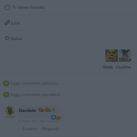
Ti stimo fratello

Link

Salva
Shrek
·
Ciuchino
Leggi i commenti dall'inizio...

Leggi i commenti precedenti...

Danilele
:
2
30 Aprile 2021 alle ore 10:27
·
Ti stimo
·
Rispondi