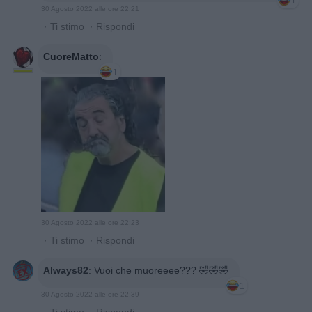
1
30 Agosto 2022 alle ore 22:21
·
Ti stimo
·
Rispondi
CuoreMatto
:
1
30 Agosto 2022 alle ore 22:23
·
Ti stimo
·
Rispondi
Always82
:
Vuoi che muoreeee??? 🤣🤣🤣
1
30 Agosto 2022 alle ore 22:39