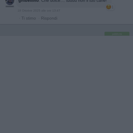
ghibellino
:
Che dolce.... tuuuu non il tuo cane!
1
18 Ottobre 2025 alle ore 13:47
·
Ti stimo
·
Rispondi
pubblicità