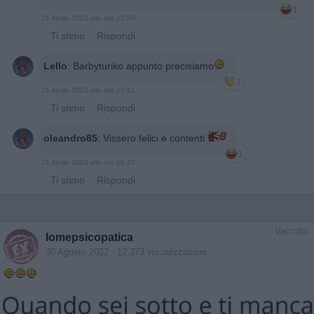
1
21 Aprile 2023 alle ore 15:39
·
Ti stimo
·
Rispondi
Lello
:
Barbyturiko appunto precisiamo
1
21 Aprile 2023 alle ore 15:41
·
Ti stimo
·
Rispondi
oleandro85
:
Vissero felici e contenti
1
21 Aprile 2023 alle ore 18:20
·
Ti stimo
·
Rispondi
Vaccata
Iomepsicopatica
30 Agosto 2022
- 12.373 visualizzazioni