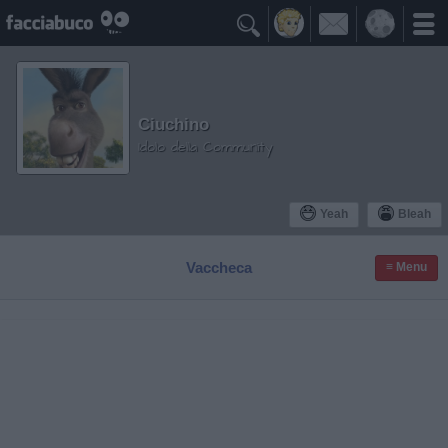

Ciuchino
Idolo della Community
Yeah
Bleah
Vaccheca
≡ Menu