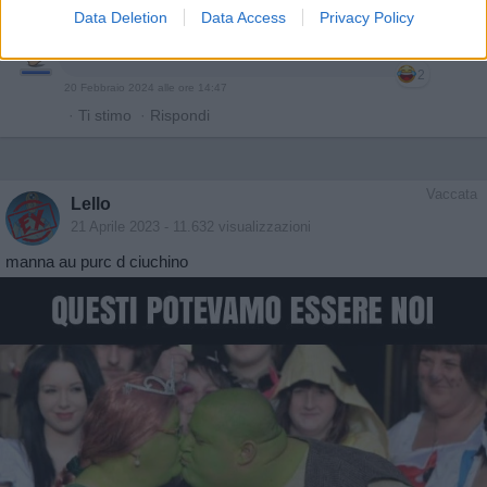
·
Ti stimo
·
Rispondi
Data Deletion
Data Access
Privacy Policy
ScetticoBlues
:
Voglia di far niente per caso? 😀
2
20 Febbraio 2024 alle ore 14:47
·
Ti stimo
·
Rispondi
Vaccata
Lello
21 Aprile 2023
- 11.632 visualizzazioni
manna au purc d ciuchino