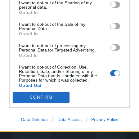
I want to opt-out of the Sharing of my
personal data.
Dylan2017
:
Isabo brava Isa 😉🤗
Opted In
1
18 Maggio alle ore 13:02
I want to opt-out of the Sale of my
·
Ti stimo
·
Rispondi
Personal Data.
Opted In
I want to opt-out of processing my
Chiacchiera
Personal Data for Targeted Advertising.
Isabo
livello 12
Opted In
16 Maggio
- 709 visualizzazioni
I want to opt-out of Collection, Use,
Preparazione pre-serata...
Retention, Sale, and/or Sharing of my
Personal Data that Is Unrelated with the
Cesare Cremonini - Ora che non ho pi te
Purposes for which it was collected.
Opted Out
CONFIRM
Data Deletion
Data Access
Privacy Policy