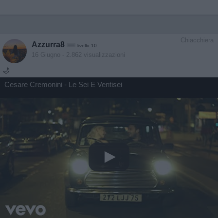
Chiacchiera
Azzurra8
livello 10
16 Giugno
- 2.862 visualizzazioni
🌙
Cesare Cremonini - Le Sei E Ventisei