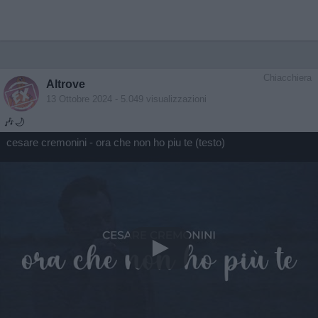
Chiacchiera
Altrove
13 Ottobre 2024
- 5.049 visualizzazioni
🎶🌙
cesare cremonini - ora che non ho piu te (testo)