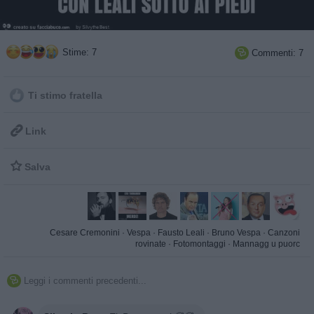
Stime: 7
Commenti: 7

Ti stimo fratella

Link

Salva
Cesare Cremonini
·
Vespa
·
Fausto Leali
·
Bruno Vespa
·
Canzoni
rovinate
·
Fotomontaggi
·
Mannagg u puorc
Leggi i commenti precedenti...
