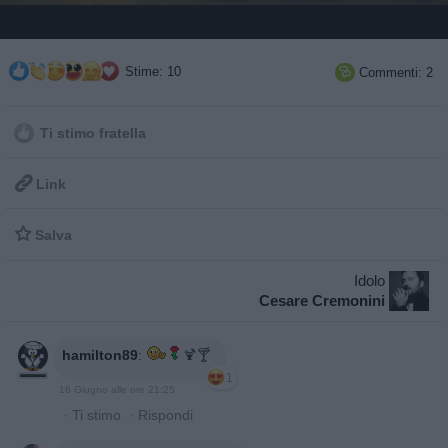
Stime: 10
Commenti: 2

Ti stimo fratella

Link

Salva
Idolo
Cesare Cremonini
hamilton89
:
🍹🍸
1
16 Giugno alle ore 21:25
·
Ti stimo
·
Rispondi