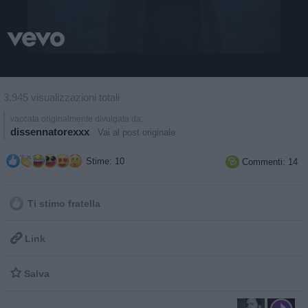
3.945 visualizzazioni totali
vaccata originalmente divulgata da:
dissennatorexxx
·
Vai al post originale
Stime: 10
Commenti: 14

Ti stimo fratella

Link

Salva