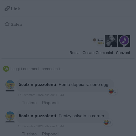

Link

Salva
Rema
·
Cesare Cremonini
·
Canzoni
Leggi i commenti precedenti...

5calzinipuzzolenti
:
Rema doppia razione oggi
1
16 Dicembre 2024 alle ore 13:43
·
Ti stimo
·
Rispondi
5calzinipuzzolenti
:
Fenizy salvato in corner
2
16 Dicembre 2024 alle ore 13:44
·
Ti stimo
·
Rispondi