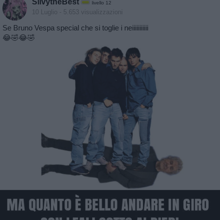
SilvytheBest
livello 12
10 Luglio
- 5.653 visualizzazioni
Se Bruno Vespa special che si toglie i neiiiiiiiiiii
😂🤣😂🤣