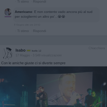
·
Ti stimo
·
Rispondi
Americano
:
E non contento vado ancora più al sud
per sciogliermi un altro po'...😭😭
8 Giugno alle ore 23:52
·
Ti stimo
·
Rispondi
Chiacchiera
Isabo
livello 12
17 Maggio
- 3.549 visualizzazioni
Con le amiche giuste ci si diverte sempre