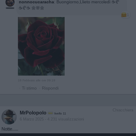
nonnocucaracha
:
Buongiorno,Llieto mercoledì ☕️🥐
☕️🥐☕️ 🌼🌸🌼
1
18 Febbraio alle ore 09:19
·
Ti stimo
·
Rispondi
Chiacchiera
MrPolopolo
livello 11
6 Marzo 2025
- 4.231 visualizzazioni
Notte.....