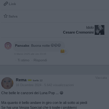

Link

Salva
Idolo
Cesare Cremonini
Pancake
:
Buona notte 🤭🤭🤭
1
6 Marzo 2025 alle ore 23:33
·
Ti stimo
·
Rispondi
Vaccata
Rema
livello 12
16 Dicembre 2024
- 5.642 visualizzazioni
Che belle le canzoni dei Luna Pop ... 😁
Ma quanto è bello andare in giro con le ali sotto ai piedi
Se hai una Vespa Special che ti toglie i problemi