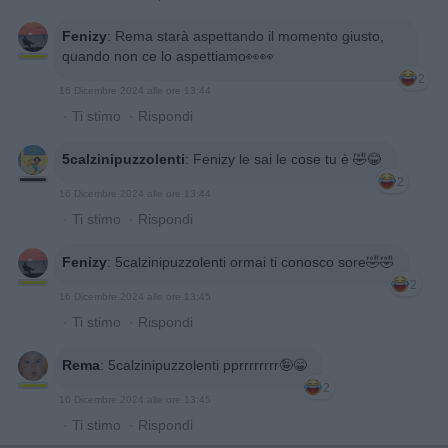
Fenizy
:
Rema starà aspettando il momento giusto,
quando non ce lo aspettiamo👀👀
2
16 Dicembre 2024 alle ore 13:44
·
Ti stimo
·
Rispondi
5calzinipuzzolenti
:
Fenizy le sai le cose tu è 🤣😂
2
16 Dicembre 2024 alle ore 13:44
·
Ti stimo
·
Rispondi
Fenizy
:
5calzinipuzzolenti ormai ti conosco sore🤣🤣
2
16 Dicembre 2024 alle ore 13:45
·
Ti stimo
·
Rispondi
Rema
:
5calzinipuzzolenti pprrrrrrrr🤪😁
2
16 Dicembre 2024 alle ore 13:45
·
Ti stimo
·
Rispondi