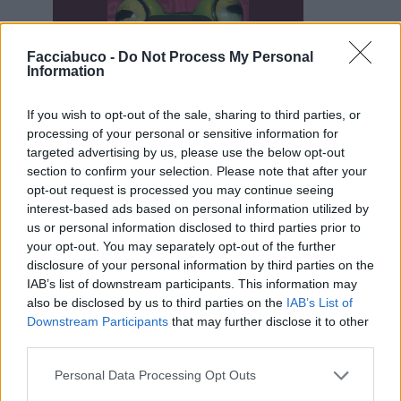
Facciabuco -
Do Not Process My Personal
Information
If you wish to opt-out of the sale, sharing to third parties, or
processing of your personal or sensitive information for
17 Maggio alle ore 09:53
targeted advertising by us, please use the below opt-out
·
Ti stimo
·
Rispondi
section to confirm your selection. Please note that after your
opt-out request is processed you may continue seeing
Isabo
:
GinoPaolini per te
interest-based ads based on personal information utilized by
1
us or personal information disclosed to third parties prior to
17 Maggio alle ore 09:54
your opt-out. You may separately opt-out of the further
·
Ti stimo
·
Rispondi
disclosure of your personal information by third parties on the
IAB’s list of downstream participants. This information may
GinoPaolini
:
Isabo grazie mille! 🤗 Ma non penserai
also be disclosed by us to third parties on the
IAB’s List of
mica che ieri dopo averti scritto non sia andata a
Downstream Participants
that may further disclose it to other
riascoltarla?! 🤣🤣 🤗🤗
third parties.
1
17 Maggio alle ore 10:34
Personal Data Processing Opt Outs
·
Ti stimo
·
Rispondi