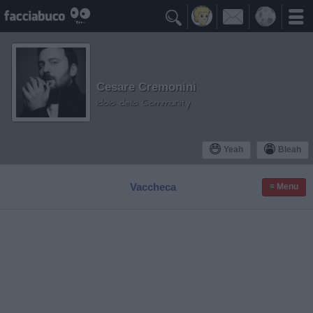

Cesare Cremonini
Idolo della Community
Yeah
Bleah
Vaccheca
≡ Menu