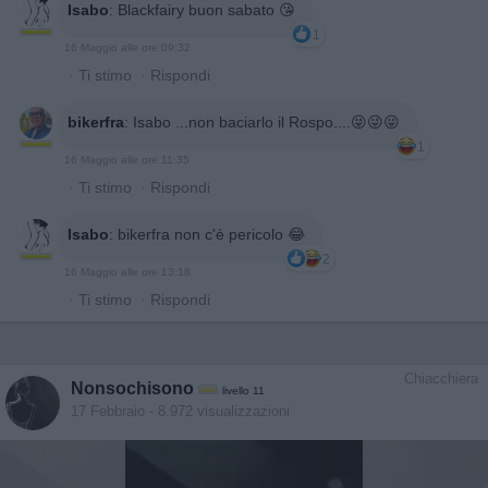
Isabo
:
Blackfairy buon sabato 😘
1
16 Maggio alle ore 09:32
·
Ti stimo
·
Rispondi
bikerfra
:
Isabo ...non baciarlo il Rospo....😜😜😜
1
16 Maggio alle ore 11:35
·
Ti stimo
·
Rispondi
Isabo
:
bikerfra non c'è pericolo 😂
2
16 Maggio alle ore 13:18
·
Ti stimo
·
Rispondi
Chiacchiera
Nonsochisono
livello 11
17 Febbraio
- 8.972 visualizzazioni