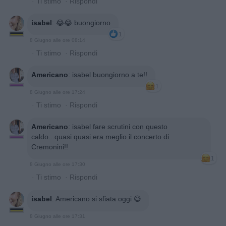
·
Ti stimo
·
Rispondi
isabel
:
😂😂 buongiorno
1
8 Giugno alle ore 08:14
·
Ti stimo
·
Rispondi
Americano
:
isabel buongiorno a te!!
1
8 Giugno alle ore 17:24
·
Ti stimo
·
Rispondi
Americano
:
isabel fare scrutini con questo
caldo...quasi quasi era meglio il concerto di
Cremonini!!
1
8 Giugno alle ore 17:30
·
Ti stimo
·
Rispondi
isabel
:
Americano si sfiata oggi 😅
8 Giugno alle ore 17:31