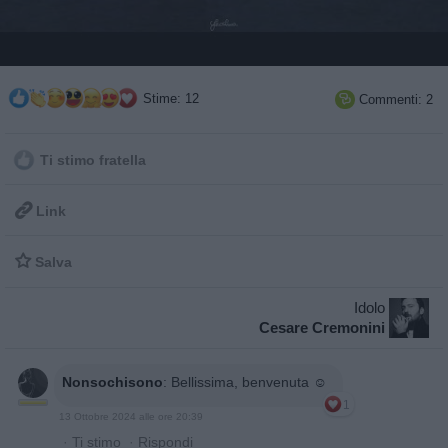
Stime: 12
Commenti: 2

Ti stimo fratella

Link

Salva
Idolo
Cesare Cremonini
Nonsochisono
:
Bellissima, benvenuta ☺️
1
13 Ottobre 2024 alle ore 20:39
·
Ti stimo
·
Rispondi