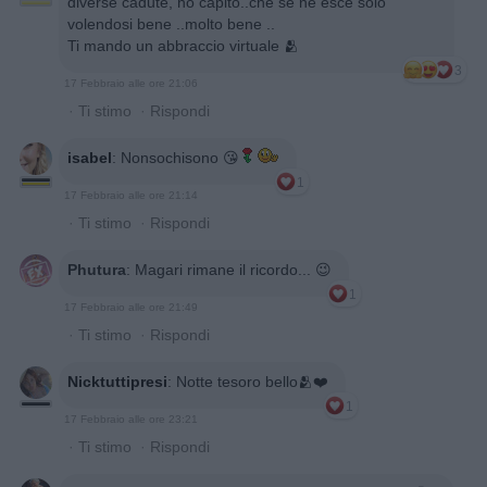
diverse cadute, ho capito..che se ne esce solo
volendosi bene ..molto bene ..
Ti mando un abbraccio virtuale 🫂
3
17 Febbraio alle ore 21:06
·
Ti stimo
·
Rispondi
isabel
:
Nonsochisono 😘
1
17 Febbraio alle ore 21:14
·
Ti stimo
·
Rispondi
Phutura
:
Magari rimane il ricordo... 😉
1
17 Febbraio alle ore 21:49
·
Ti stimo
·
Rispondi
Nicktuttipresi
:
Notte tesoro bello🫂❤️
1
17 Febbraio alle ore 23:21
·
Ti stimo
·
Rispondi