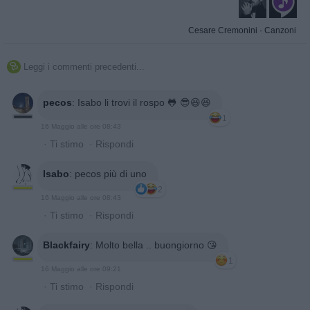
Cesare Cremonini
·
Canzoni
Leggi i commenti precedenti...

pecos
:
Isabo li trovi il rospo 🐸 😎😆😆
1
16 Maggio alle ore 08:43
·
Ti stimo
·
Rispondi
Isabo
:
pecos più di uno
2
16 Maggio alle ore 08:43
·
Ti stimo
·
Rispondi
Blackfairy
:
Molto bella .. buongiorno 😘
1
16 Maggio alle ore 09:21
·
Ti stimo
·
Rispondi