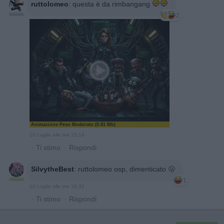
ruttolomeo
:
questa è da rimbangang
2
Animazione Peso Moderato (0.81 Mb)
10 Luglio alle ore 15:14
·
Ti stimo
·
Rispondi
SilvytheBest
:
ruttolomeo osp, dimenticato 🫢
1
10 Luglio alle ore 16:32
·
Ti stimo
·
Rispondi