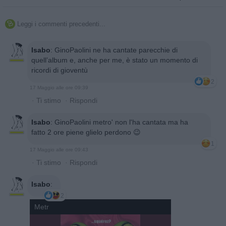
Leggi i commenti precedenti...

Isabo
:
GinoPaolini ne ha cantate parecchie di
quell’album e, anche per me, è stato un momento di
ricordi di gioventù
2
17 Maggio alle ore 09:39
·
Ti stimo
·
Rispondi
Isabo
:
GinoPaolini metro' non l'ha cantata ma ha
fatto 2 ore piene glielo perdono 😉
1
17 Maggio alle ore 09:43
·
Ti stimo
·
Rispondi
Isabo
:
2
Metr