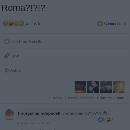
Roma?!?!?
Stime: 5
Commenti: 6

Ti stimo fratello

Link

Salva
Roma
·
Cesare Cremonini
·
Concerto
·
Caldo
Fourgiampindepadell
:
cremo-chiiiiii??????? 🤔
3
6 Giugno alle ore 22:10