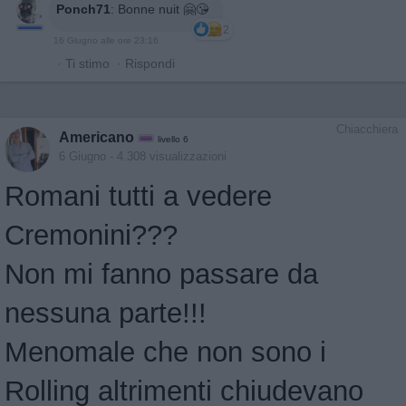
Ponch71
:
Bonne nuit 🤗😘
2
16 Giugno alle ore 23:16
·
Ti stimo
·
Rispondi
Chiacchiera
Americano
livello 6
6 Giugno
- 4.308 visualizzazioni
Romani tutti a vedere
Cremonini???
Non mi fanno passare da
nessuna parte!!!
Menomale che non sono i
Rolling altrimenti chiudevano