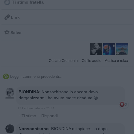
Ti stimo fratella

Link

Salva
Cesare Cremonini
·
Cuffie audio
·
Musica e relax
Leggi i commenti precedenti...

BIONDINA
:
Nonsochisono io ancora devo
riorganizzarmi, ho avuto molte ricadute 😔
2
17 Febbraio alle ore 21:04
·
Ti stimo
·
Rispondi
Nonsochisono
:
BIONDINA mi spiace...io dopo