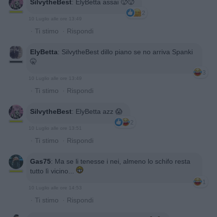
SilvytheBest
:
ElyBetta assai 🥵🥵
2
10 Luglio alle ore 13:49
·
Ti stimo
·
Rispondi
ElyBetta
:
SilvytheBest dillo piano se no arriva Spanki
🤫
3
10 Luglio alle ore 13:49
·
Ti stimo
·
Rispondi
SilvytheBest
:
ElyBetta azz 😱
2
10 Luglio alle ore 13:51
·
Ti stimo
·
Rispondi
Gas75
:
Ma se li tenesse i nei, almeno lo schifo resta
tutto lì vicino...
1
10 Luglio alle ore 14:53
·
Ti stimo
·
Rispondi