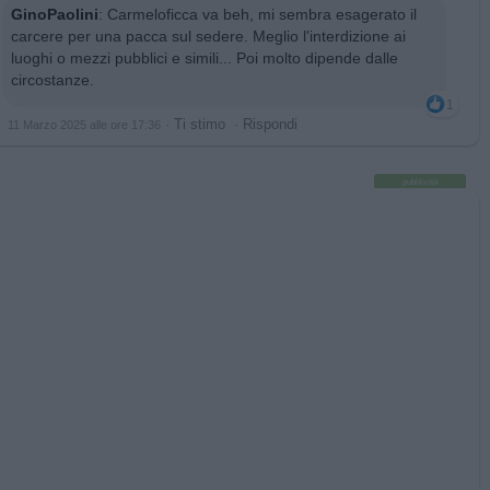
GinoPaolini
:
Carmeloficca va beh, mi sembra esagerato il
carcere per una pacca sul sedere. Meglio l'interdizione ai
luoghi o mezzi pubblici e simili... Poi molto dipende dalle
circostanze.
1
·
Ti stimo
·
Rispondi
11 Marzo 2025 alle ore 17:36
pubblicità