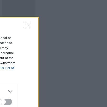
sonal or
ection to
ou may
 personal
out of the
 downstream
B’s List of