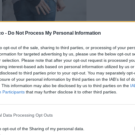
co -
Do Not Process My Personal Information
·
Ti stimo
·
Rispondi
11 Marzo 2025 alle ore 15:52
to opt-out of the sale, sharing to third parties, or processing of your per
Carmeloficca
:
Si va in carcere!
formation for targeted advertising by us, please use the below opt-out s
r selection. Please note that after your opt-out request is processed y
·
Ti stimo
·
Rispondi
11 Marzo 2025 alle ore 15:53
eing interest-based ads based on personal information utilized by us or
disclosed to third parties prior to your opt-out. You may separately opt-
Carmeloficca
:
Cisa hanno pescato, sembra in pene!!!!!!
losure of your personal information by third parties on the IAB’s list of
1
. This information may also be disclosed by us to third parties on the
IA
Participants
that may further disclose it to other third parties.
l Data Processing Opt Outs
o opt-out of the Sharing of my personal data.