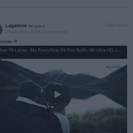
Chiacchiera
Lagatone
livello 8
9 Aprile 2021
- 6.106 visualizzazioni
serata 🥂
ATB feat.Tiff Lacey - My Everything (Hi-Res Audio, 4K-Ultra-HD, Lyrics)