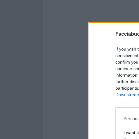
Facciabu
If you wish 
sensitive in
confirm you
continue se
information 
further disc
participants
Downstream 
Persona
I want t