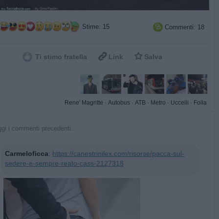
Stime: 15
Commenti: 18



Ti stimo fratella
Link
Salva
Rene' Magritte
·
Autobus
·
ATB
·
Metro
·
Uccelli
·
Folla
gi i commenti precedenti...
Carmeloficca
:
https://canestrinilex.com/risorse/pacca-sul-
sedere-e-sempre-reato-cass-2127318