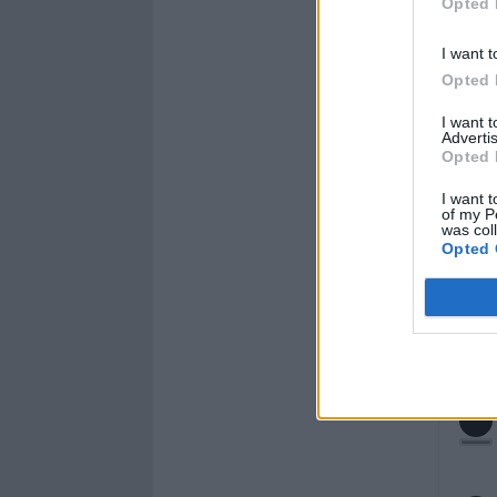
Opted 
I want t
Opted 
I want 
Advertis
Opted 
I want t
of my P
was col
Opted 