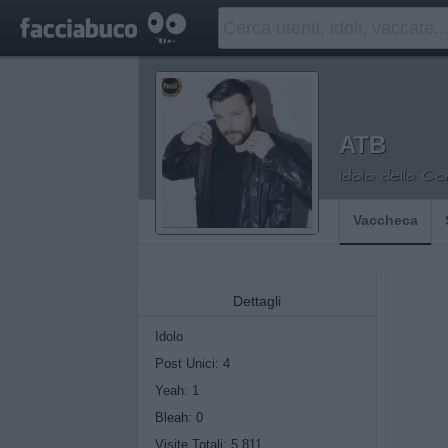
ATB
Idolo della C
Vaccheca
Dettagli
Idolo
Post Unici: 4
Yeah:
1
Bleah:
0
Visite Totali: 5.811