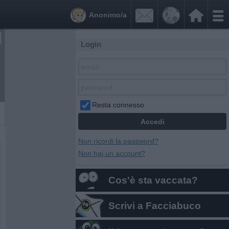


Anonimo/a
Login
Resta connesso
Non ricordi la password?
Non hai un account?
Cos'è sta vaccata?
Scrivi a Facciabuco