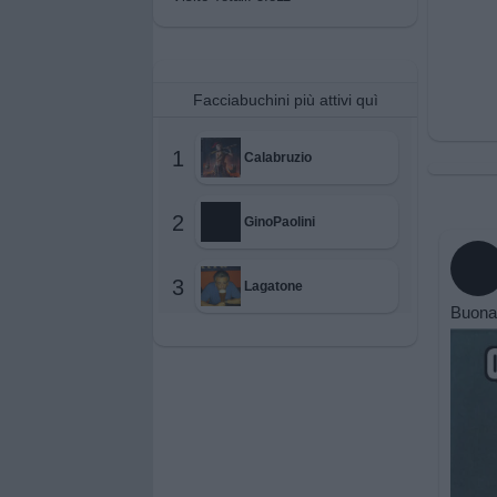
Facciabuchini più attivi quì
1
Calabruzio
2
GinoPaolini
3
Lagatone
Buona