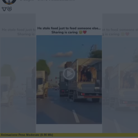
🐮😻
Animazione Peso Moderato (0.90 Mb)