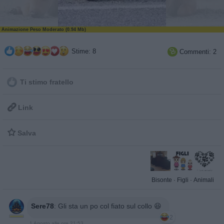
Animazione Peso Moderato (0.94 Mb)
Stime: 8
Commenti: 2

Ti stimo fratello

Link

Salva
Bisonte
·
Figli
·
Animali
Sere78
:
Gli sta un po col fiato sul collo 😆
2
1 Agosto alle ore 21:53