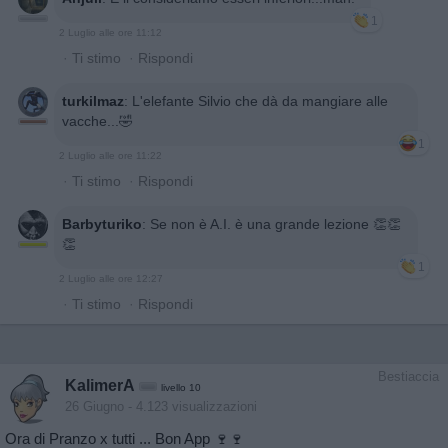
1
2 Luglio alle ore 11:12
·
Ti stimo
·
Rispondi
turkilmaz
:
L'elefante Silvio che dà da mangiare alle
vacche...🤣
1
2 Luglio alle ore 11:22
·
Ti stimo
·
Rispondi
Barbyturiko
:
Se non è A.I. è una grande lezione 👏👏
👏
1
2 Luglio alle ore 12:27
·
Ti stimo
·
Rispondi
Bestiaccia
KalimerA
livello 10
26 Giugno
- 4.123 visualizzazioni
Ora di Pranzo x tutti ... Bon App 🍷🍷