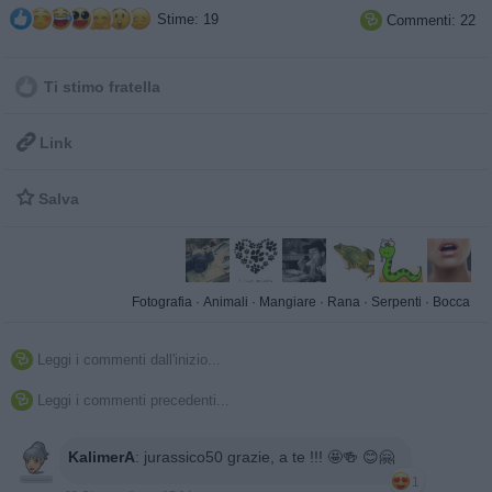
Stime: 19
Commenti: 22

Ti stimo fratella

Link

Salva
Fotografia
·
Animali
·
Mangiare
·
Rana
·
Serpenti
·
Bocca
Leggi i commenti dall'inizio...

Leggi i commenti precedenti...

KalimerA
:
jurassico50 grazie, a te !!! 🤩🍻 😊🤗
1