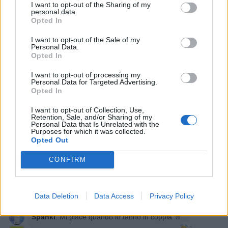
I want to opt-out of the Sharing of my
personal data.
Opted In
Animazione Pesantissima (4.36 Mb)
I want to opt-out of the Sale of my
Personal Data.
Opted In
Stime: 5
Commenti: 3

I want to opt-out of processing my
Personal Data for Targeted Advertising.
Opted In
Ti stimo fratello
I want to opt-out of Collection, Use,

Retention, Sale, and/or Sharing of my
Link
Personal Data that Is Unrelated with the
Purposes for which it was collected.
Opted Out

Salva
CONFIRM
ART
·
Artisti
·
Musica e relax
·
Animali
Data Deletion
Data Access
Privacy Policy
Spanki
:
Mi piace quando lo fanno in coppia ☺️