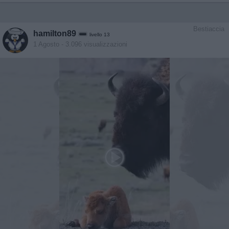
Bestiaccia
hamilton89
livello 13
1 Agosto
- 3.096 visualizzazioni