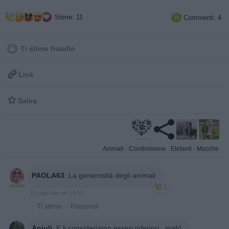
Stime: 11
Commenti: 4

Ti stimo fratello

Link

Salva
Animali
·
Condivisione
·
Elefanti
·
Mucche
PAOLA63
:
La generosità degli animali
1
2 Luglio alle ore 10:52
·
Ti stimo
·
Rispondi
Anjuli
:
E li consideriamo esseri inferiori...mah!