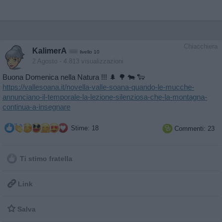
Chiacchiera
KalimerA
livello 10
2 Agosto
- 4.813 visualizzazioni
Buona Domenica nella Natura !!! 🌲 🌳 🐄 🐑
https://vallesoana.it/novella-valle-soana-quando-le-mucche-
annunciano-il-temporale-la-lezione-silenziosa-che-la-montagna-
continua-a-insegnare
Stime: 18
Commenti: 23

Ti stimo fratella

Link

Salva