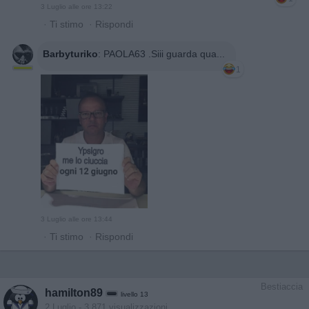
3 Luglio alle ore 13:22
·
Ti stimo
·
Rispondi
Barbyturiko
:
PAOLA63 .Siii guarda qua...
1
3 Luglio alle ore 13:44
·
Ti stimo
·
Rispondi
Bestiaccia
hamilton89
livello 13
2 Luglio
- 3.871 visualizzazioni