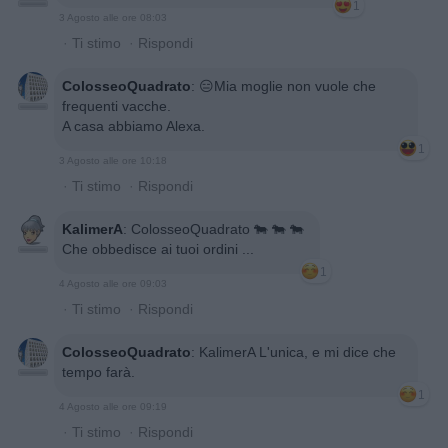
1
3 Agosto alle ore 08:03
·
Ti stimo
·
Rispondi
ColosseoQuadrato
:
😑Mia moglie non vuole che
frequenti vacche.
A casa abbiamo Alexa.
1
3 Agosto alle ore 10:18
·
Ti stimo
·
Rispondi
KalimerA
:
ColosseoQuadrato 🐄 🐄 🐄
Che obbedisce ai tuoi ordini ...
1
4 Agosto alle ore 09:03
·
Ti stimo
·
Rispondi
ColosseoQuadrato
:
KalimerA L'unica, e mi dice che
tempo farà.
1
4 Agosto alle ore 09:19
·
Ti stimo
·
Rispondi