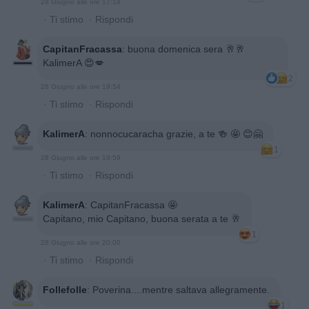
28 Giugno alle ore 17:14
·
Ti stimo
·
Rispondi
CapitanFracassa
:
buona domenica sera 🥂🥂
KalimerA 😍💋
2
28 Giugno alle ore 19:54
·
Ti stimo
·
Rispondi
KalimerA
:
nonnocucaracha grazie, a te 🍻 🤩 😊🤗
1
28 Giugno alle ore 19:59
·
Ti stimo
·
Rispondi
KalimerA
:
CapitanFracassa 🤩
Capitano, mio Capitano, buona serata a te 🥂
1
28 Giugno alle ore 20:00
·
Ti stimo
·
Rispondi
Follefolle
:
Poverina....mentre saltava allegramente.
1