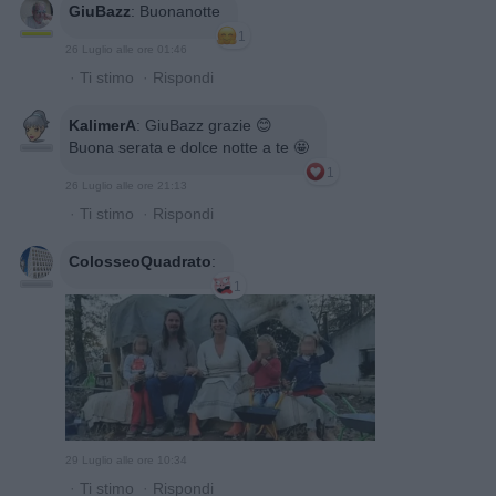
GiuBazz
:
Buonanotte
1
26 Luglio alle ore 01:46
·
Ti stimo
·
Rispondi
KalimerA
:
GiuBazz grazie 😊
Buona serata e dolce notte a te 🤩
1
26 Luglio alle ore 21:13
·
Ti stimo
·
Rispondi
ColosseoQuadrato
:
1
29 Luglio alle ore 10:34
·
Ti stimo
·
Rispondi