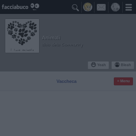

Animali
Idolo della Community
Yeah
Bleah
Vaccheca
≡ Menu