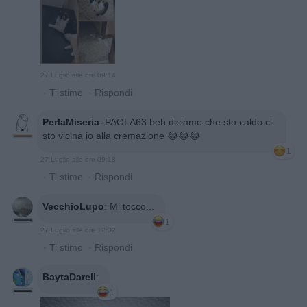
27 Luglio alle ore 09:14
·
Ti stimo
·
Rispondi
PerlaMiseria
:
PAOLA63 beh diciamo che sto caldo ci
sto vicina io alla cremazione 😂😂😂
1
27 Luglio alle ore 09:18
·
Ti stimo
·
Rispondi
VecchioLupo
:
Mi tocco...
1
27 Luglio alle ore 12:32
·
Ti stimo
·
Rispondi
BaytaDarell
:
1