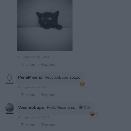
27 Luglio alle ore 23:44
·
Ti stimo
·
Rispondi
PerlaMiseria
:
VecchioLupo zozzo
1
28 Luglio alle ore 08:25
·
Ti stimo
·
Rispondi
VecchioLupo
:
PerlaMiseria si....😁🌷☕
1
28 Luglio alle ore 08:51
·
Ti stimo
·
Rispondi