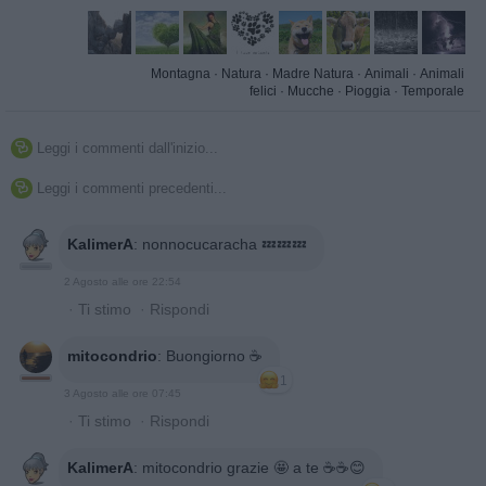
Montagna
·
Natura
·
Madre Natura
·
Animali
·
Animali
felici
·
Mucche
·
Pioggia
·
Temporale
Leggi i commenti dall'inizio...

Leggi i commenti precedenti...

KalimerA
:
nonnocucaracha 💤💤💤
2 Agosto alle ore 22:54
·
Ti stimo
·
Rispondi
mitocondrio
:
Buongiorno ☕️
1
3 Agosto alle ore 07:45
·
Ti stimo
·
Rispondi
KalimerA
:
mitocondrio grazie 🤩 a te ☕️☕️😊