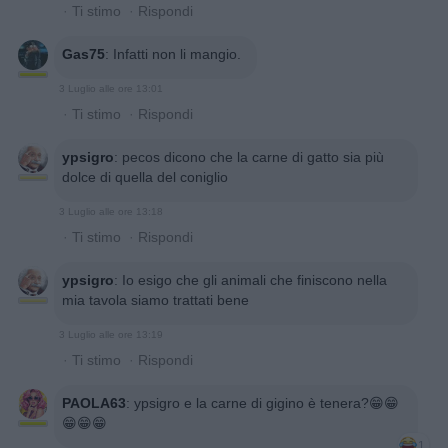
·
Ti stimo
·
Rispondi
Gas75
:
Infatti non li mangio.
3 Luglio alle ore 13:01
·
Ti stimo
·
Rispondi
ypsigro
:
pecos dicono che la carne di gatto sia più
dolce di quella del coniglio
3 Luglio alle ore 13:18
·
Ti stimo
·
Rispondi
ypsigro
:
Io esigo che gli animali che finiscono nella
mia tavola siamo trattati bene
3 Luglio alle ore 13:19
·
Ti stimo
·
Rispondi
PAOLA63
:
ypsigro e la carne di gigino è tenera?😁😁
😁😁😁
1