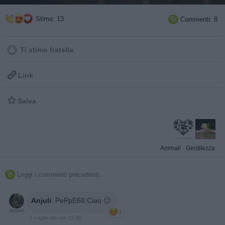
Stime: 13
Commenti: 8

Ti stimo fratella

Link

Salva
Animali
·
Gentilezza
Leggi i commenti precedenti...

Anjuli
:
PePpE68 Ciao 🙂
1
3 Luglio alle ore 12:48