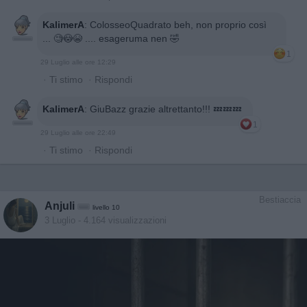
KalimerA
:
ColosseoQuadrato beh, non proprio così
... 🧐😳😭 .... esageruma nen 🤣
1
29 Luglio alle ore 12:29
·
Ti stimo
·
Rispondi
KalimerA
:
GiuBazz grazie altrettanto!!! 💤💤💤
1
29 Luglio alle ore 22:49
·
Ti stimo
·
Rispondi
Bestiaccia
Anjuli
livello 10
3 Luglio
- 4.164 visualizzazioni