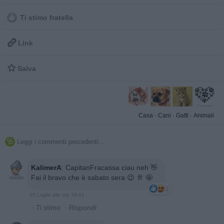
Ti stimo fratella

Link

Salva
Casa
·
Cani
·
Gatti
·
Animali
Leggi i commenti precedenti...

KalimerA
:
CapitanFracassa ciau neh 👋
Fai il bravo che è sabato sera 😉 🥂 🤩
2
25 Luglio alle ore 19:41
·
Ti stimo
·
Rispondi