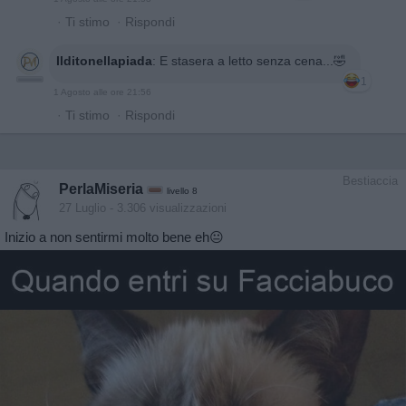
·
Ti stimo
·
Rispondi
Ilditonellapiada
:
E stasera a letto senza cena...🤣
1
1 Agosto alle ore 21:56
·
Ti stimo
·
Rispondi
Bestiaccia
PerlaMiseria
livello 8
27 Luglio
- 3.306 visualizzazioni
Inizio a non sentirmi molto bene eh😐