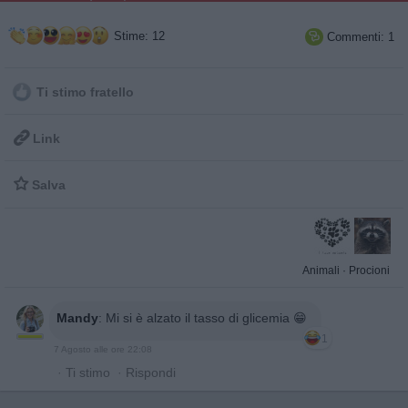
Stime: 12
Commenti: 1

Ti stimo fratello

Link

Salva
Animali
·
Procioni
Mandy
:
Mi si è alzato il tasso di glicemia 😁
1
7 Agosto alle ore 22:08
·
Ti stimo
·
Rispondi