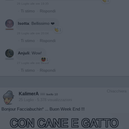
1
26 Luglio alle ore 19:35
·
Ti stimo
·
Rispondi
Isotta
:
Bellissimo ❤️
1
26 Luglio alle ore 20:04
·
Ti stimo
·
Rispondi
Anjuli
:
Wow!
1
27 Luglio alle ore 00:23
·
Ti stimo
·
Rispondi
Chiacchiera
KalimerA
livello 10
25 Luglio
- 5.378 visualizzazioni
Bonjour Facciabuchin* ... Buon Week End !!!