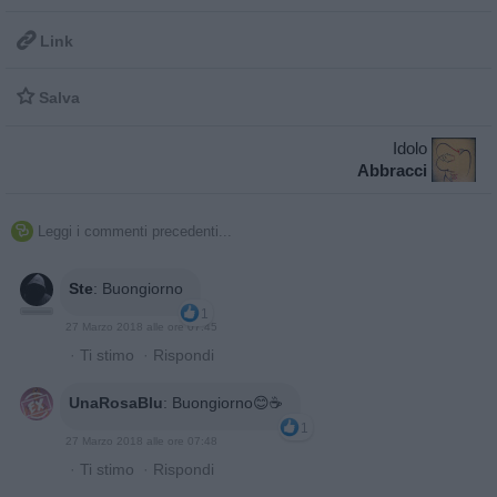

Link

Salva
Idolo
Abbracci
Leggi i commenti precedenti...

Ste
:
Buongiorno
1
27 Marzo 2018 alle ore 07:45
·
Ti stimo
·
Rispondi
UnaRosaBlu
:
Buongiorno😊☕
1
27 Marzo 2018 alle ore 07:48
·
Ti stimo
·
Rispondi