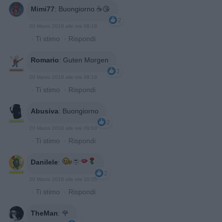
Mimi77
:
Buongiorno ☕️😘
2
20 Marzo 2018 alle ore 08:19
·
Ti stimo
·
Rispondi
Romario
:
Guten Morgen
2
20 Marzo 2018 alle ore 08:19
·
Ti stimo
·
Rispondi
Abusiva
:
Buongiorno
2
20 Marzo 2018 alle ore 09:03
·
Ti stimo
·
Rispondi
Danilele
:
2
20 Marzo 2018 alle ore 10:05
·
Ti stimo
·
Rispondi
TheMan
:
🌹