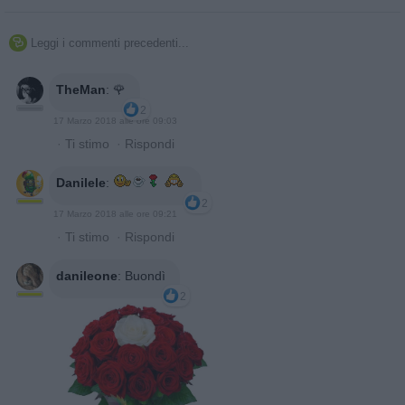
Leggi i commenti precedenti...

TheMan
:
🌹
2
17 Marzo 2018 alle ore 09:03
·
Ti stimo
·
Rispondi
Danilele
:
2
17 Marzo 2018 alle ore 09:21
·
Ti stimo
·
Rispondi
danileone
:
Buondì
2