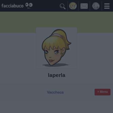

laperla
Vaccheca
≡ Menu