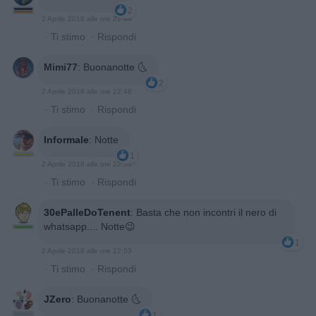
2
2 Aprile 2018 alle ore 22:44
·
Ti stimo
·
Rispondi
Mimi77
:
Buonanotte 🌜
2
2 Aprile 2018 alle ore 22:48
·
Ti stimo
·
Rispondi
Informale
:
Notte
1
2 Aprile 2018 alle ore 22:53
·
Ti stimo
·
Rispondi
30ePalleDoTenent
:
Basta che non incontri il nero di
whatsapp.... Notte😉
1
2 Aprile 2018 alle ore 22:53
·
Ti stimo
·
Rispondi
JZero
:
Buonanotte 🌜
1