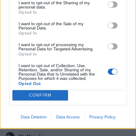
I want to opt-out of the Sharing of my
KaliMata
:
E' dovunque ci siano due cuori che battono
personal data.
assieme, Perla
Opted In
3
20 Marzo 2018 alle ore 19:53
I want to opt-out of the Sale of my
Personal Data.
·
Ti stimo
·
Rispondi
Opted In
laperla
:
KaliMata ...che frase romantica
I want to opt-out of processing my
Personal Data for Targeted Advertising.
3
20 Marzo 2018 alle ore 21:11
Opted In
·
Ti stimo
·
Rispondi
I want to opt-out of Collection, Use,
Retention, Sale, and/or Sharing of my
Mimi77
:
Ho già le valige pronte. Notte⚘😗
Personal Data that Is Unrelated with the
Purposes for which it was collected.
3
Opted Out
21 Marzo 2018 alle ore 00:27
·
Ti stimo
·
Rispondi
CONFIRM
Saviowest
:
Buona sera vai a Cuba ?
2
21 Marzo 2018 alle ore 18:43
Data Deletion
Data Access
Privacy Policy
·
Ti stimo
·
Rispondi