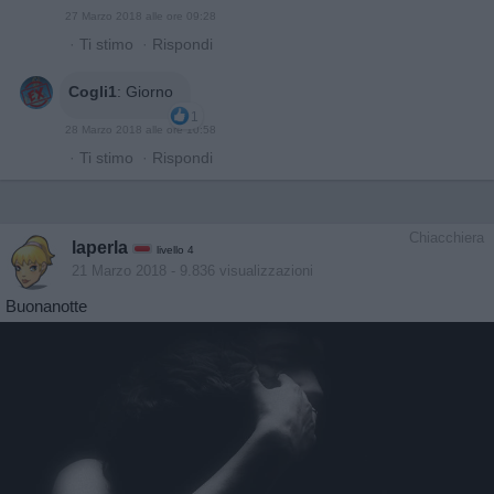
27 Marzo 2018 alle ore 09:28
·
Ti stimo
·
Rispondi
Cogli1
:
Giorno
1
28 Marzo 2018 alle ore 10:58
·
Ti stimo
·
Rispondi
Chiacchiera
laperla
livello 4
21 Marzo 2018
- 9.836 visualizzazioni
Buonanotte