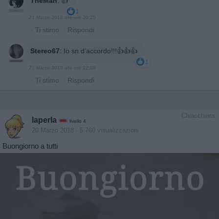
TheMan
:
👍
1
21 Marzo 2018 alle ore 20:25
·
Ti stimo
·
Rispondi
Stereo67
:
Io sn d'accordo!!!👍👍👍
1
21 Marzo 2018 alle ore 22:08
·
Ti stimo
·
Rispondi
Chiacchiera
laperla
livello 4
20 Marzo 2018
- 5.760 visualizzazioni
Buongiorno a tutti