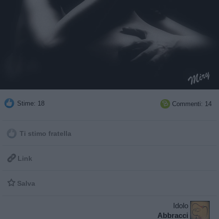
Stime: 18
Commenti: 14

Ti stimo fratella

Link

Salva
Idolo
Abbracci