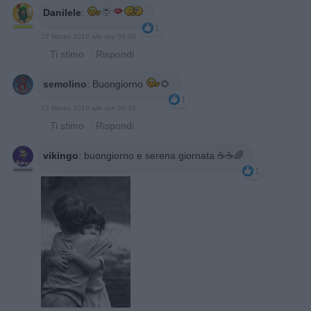
Danilele
:
1
27 Marzo 2018 alle ore 09:09
·
Ti stimo
·
Rispondi
semolino
:
Buongiorno
🌻
1
27 Marzo 2018 alle ore 09:26
·
Ti stimo
·
Rispondi
vikingo
:
buongiorno e serena giornata ☕️☕️🌈
1