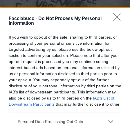
Facciabuco -
Do Not Process My Personal
Information
If you wish to opt-out of the sale, sharing to third parties, or
processing of your personal or sensitive information for
targeted advertising by us, please use the below opt-out
section to confirm your selection. Please note that after your
Stime: 27
Commenti: 16

opt-out request is processed you may continue seeing
interest-based ads based on personal information utilized by
us or personal information disclosed to third parties prior to
Ti stimo fratella
your opt-out. You may separately opt-out of the further
disclosure of your personal information by third parties on the

Link
IAB’s list of downstream participants. This information may
also be disclosed by us to third parties on the
IAB’s List of

Salva
Downstream Participants
that may further disclose it to other
third parties.
Leggi i commenti precedenti...

Personal Data Processing Opt Outs