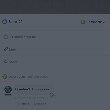
Stime: 22
Commenti: 20

Ti stimo fratella

Link

Salva
Leggi i commenti precedenti...

Bomber9
:
Buongiorno
2
20 Marzo 2018 alle ore 08:16
·
Ti stimo
·
Rispondi