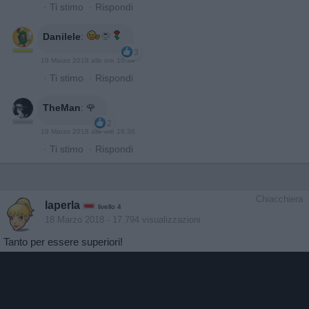
·
Ti stimo
·
Rispondi
Danilele
:
3
19 Marzo 2018 alle ore 10:34
·
Ti stimo
·
Rispondi
TheMan
:
🌹
2
19 Marzo 2018 alle ore 16:36
·
Ti stimo
·
Rispondi
Chiacchiera
laperla
livello 4
18 Marzo 2018
- 17.794 visualizzazioni
Tanto per essere superiori!