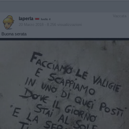
Vaccata
laperla
livello 4
20 Marzo 2018
- 8.256 visualizzazioni
Buona serata