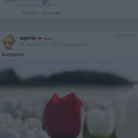
2
20 Marzo 2018 alle ore 10:39
·
Ti stimo
·
Rispondi
Chiacchiera
laperla
livello 4
19 Marzo 2018
- 6.802 visualizzazioni
Buongiorno