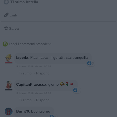
Ti stimo fratella

Link

Salva
Leggi i commenti precedenti...

laperla
:
Plasmatica...figurati , stai tranquilla
3
18 Marzo 2018 alle ore 09:07
·
Ti stimo
·
Rispondi
CapitanFracassa
:
giorno
3
18 Marzo 2018 alle ore 09:08
·
Ti stimo
·
Rispondi
Burn70
:
Buongiorno