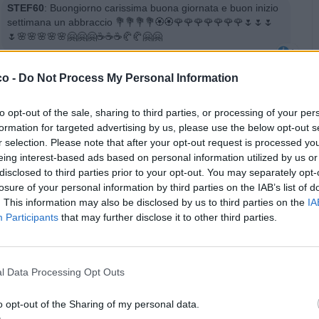
STEF60
:
Buongiorno carissima buona giornata e buon inizio
settimana un abbraccio 💐💐💐💐🏵️🏵️🌹🌹🌹🌹🌹🌹🌹🌷🌷🌷
🌷🌸🌸🌸🌸🌸🤗🤗🤗☕☕☕🥐🥐🤗🤗
1
·
Ti stimo
·
Rispondi
30 Agosto 2021 alle ore 10:10
co -
Do Not Process My Personal Information
Undertaker76
:
Buongiorno e buona giornata ragazza ☕🥐
🌺
to opt-out of the sale, sharing to third parties, or processing of your per
formation for targeted advertising by us, please use the below opt-out s
·
Ti stimo
·
Rispondi
13 Settembre 2021 alle ore 09:03
r selection. Please note that after your opt-out request is processed y
eing interest-based ads based on personal information utilized by us or
Undertaker76
:
Buonaserata ragazza 🍻🍻🌺un abbraccio
disclosed to third parties prior to your opt-out. You may separately opt-
grande Under
losure of your personal information by third parties on the IAB’s list of
. This information may also be disclosed by us to third parties on the
IA
·
Ti stimo
·
Rispondi
22 Settembre 2021 alle ore 17:13
Participants
that may further disclose it to other third parties.
pubblicità
l Data Processing Opt Outs
o opt-out of the Sharing of my personal data.