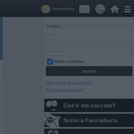


Anonimo/a
Login
Resta connesso
Non ricordi la password?
Non hai un account?
Cos'è sta vaccata?
Scrivi a Facciabuco