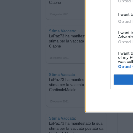
Opted 
Ciaone
I want t
15 Agosto 2021
Opted 
Stima Vaccata
:
I want 
LaPaz73 ha manifestato la sua
Advertis
stima per
la vaccata postata da
Opted 
Ciaone
I want t
of my P
15 Agosto 2021
was col
Opted 
Stima Vaccata
:
LaPaz73 ha manifestato la sua
stima per
la vaccata postata da
CardinaleMaiale
Orosco
Anche 
15 Agosto 2021
Buona 
Stima Vaccata
:
LaPaz73 ha manifestato la sua
stima per
la vaccata postata da