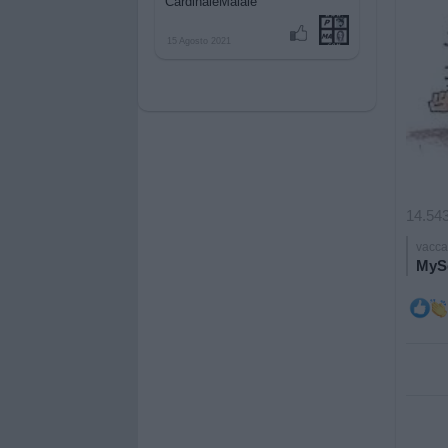
CardinaleMaiale
15 Agosto 2021
14.543
vacca
MySe