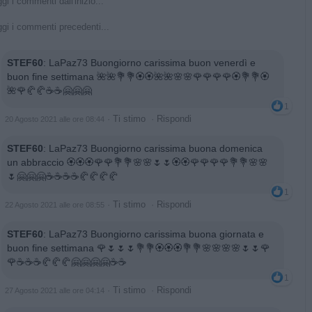
gi i commenti dall'inizio...
gi i commenti precedenti...
STEF60
:
LaPaz73 Buongiorno carissima buon venerdì e
buon fine settimana 🌺🌺💐💐🏵️🏵️🌺🌺🌸🌸🌹🌹🌹🌹🏵️💐💐🏵️
🌺🌹🥐🥐☕☕🤗🤗🤗
1
·
Ti stimo
·
Rispondi
20 Agosto 2021 alle ore 08:44
STEF60
:
LaPaz73 Buongiorno carissima buona domenica
un abbraccio 🏵️🏵️🏵️🌹🌹💐💐🌸🌸🌷🌷🏵️🏵️🌹🌹🌹🌹💐💐🌸🌸
🌷🤗🤗🤗☕☕☕☕🥐🥐🥐🥐
1
·
Ti stimo
·
Rispondi
22 Agosto 2021 alle ore 08:55
STEF60
:
LaPaz73 Buongiorno carissima buona giornata e
buon fine settimana 🌹🌷🌷🌷💐💐🏵️🏵️🏵️💐💐🌸🌸🌸🌸🌷🌷🌹
🌹☕☕☕🥐🥐🥐🤗🤗🤗🤗☕☕
1
·
Ti stimo
·
Rispondi
27 Agosto 2021 alle ore 04:14