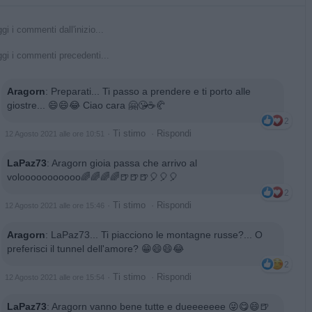
gi i commenti dall'inizio...
gi i commenti precedenti...
Aragorn
:
Preparati... Ti passo a prendere e ti porto alle
giostre... 😄😄😂 Ciao cara 🤗😘☕🥐
2
·
Ti stimo
·
Rispondi
12 Agosto 2021 alle ore 10:51
LaPaz73
:
Aragorn gioia passa che arrivo al
volooooooooooo🌈🌈🌈🌈🍺🍺🍺🎈🎈🎈
2
·
Ti stimo
·
Rispondi
12 Agosto 2021 alle ore 15:46
Aragorn
:
LaPaz73... Ti piacciono le montagne russe?... O
preferisci il tunnel dell'amore? 😁😄😄😂
2
·
Ti stimo
·
Rispondi
12 Agosto 2021 alle ore 15:54
LaPaz73
:
Aragorn vanno bene tutte e dueeeeeee 😜😋😄🍺