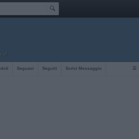

re!
Idoli
Seguaci
Seguiti
Scrivi Messaggio
☰