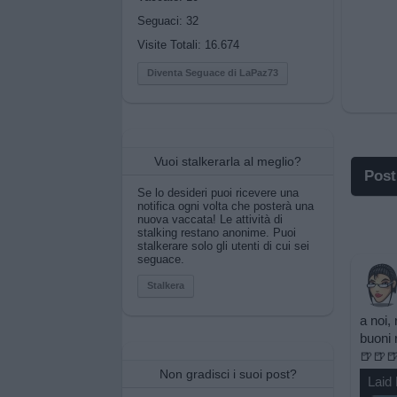
Seguaci:
32
Visite Totali: 16.674
Diventa Seguace di LaPaz73
Vuoi stalkerarla al meglio?
Post
Se lo desideri puoi ricevere una
notifica ogni volta che posterà una
I p
nuova vaccata! Le attività di
stalking restano anonime. Puoi
stalkerare solo gli utenti di cui sei
I po
seguace.
Pos
Stalkera
a noi,
Pos
buoni 
🍺🍺
Pri
Non gradisci i suoi post?
Laid