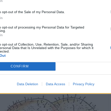
In
o opt-out of the Sale of my Personal Data.
In
to opt-out of processing my Personal Data for Targeted
ing.
In
o opt-out of Collection, Use, Retention, Sale, and/or Sharing
ersonal Data that Is Unrelated with the Purposes for which it
lected.
Out
CONFIRM
Vaccata
LaPaz73
livello 4
12 Agosto 2021
- 9.752 visualizzazioni
po del giorno:
Data Deletion
Data Access
Privacy Policy
per oggi si prevede un rigonfiamento di sacco scrotale!
colazione facciabuchini 🌞☕🍩