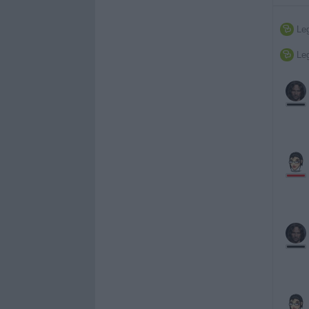
Leg

Leg
