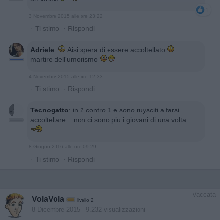
1
3 Novembre 2015 alle ore 23:22
·
Ti stimo
·
Rispondi
Adriele
:
Aisi spera di essere accoltellato
martire dell'umorismo
4 Novembre 2015 alle ore 12:33
·
Ti stimo
·
Rispondi
Tecnogatto
:
in 2 contro 1 e sono ruysciti a farsi
accoltellare... non ci sono piu i giovani di una volta
8 Giugno 2016 alle ore 09:29
·
Ti stimo
·
Rispondi
Vaccata
VolaVola
livello 2
8 Dicembre 2015
- 9.232 visualizzazioni