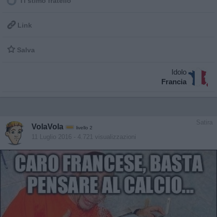
Ti stimo fratello

Link

Salva
Idolo
Francia
Satira
VolaVola
livello 2
11 Luglio 2016
- 4.721 visualizzazioni