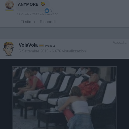
ANYMORE
:
3
17 Ottobre 2015 alle ore 22:56
·
Ti stimo
·
Rispondi
Vaccata
VolaVola
livello 2
5 Settembre 2015
- 6.676 visualizzazioni