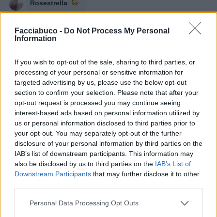
Rosestrella
:
20 Ottobre 2015 alle ore 23:06
Facciabuco -
Do Not Process My Personal
·
Ti stimo
·
Rispondi
Information
If you wish to opt-out of the sale, sharing to third parties, or
Vaccata
VolaVola
processing of your personal or sensitive information for
livello 2
3 Novembre 2015
- 7.705 visualizzazioni
targeted advertising by us, please use the below opt-out
section to confirm your selection. Please note that after your
opt-out request is processed you may continue seeing
interest-based ads based on personal information utilized by
us or personal information disclosed to third parties prior to
your opt-out. You may separately opt-out of the further
disclosure of your personal information by third parties on the
IAB’s list of downstream participants. This information may
also be disclosed by us to third parties on the
IAB’s List of
Downstream Participants
that may further disclose it to other
third parties.
Personal Data Processing Opt Outs