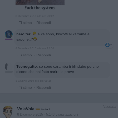
8 Dicembre 2015 alle ore 20:12
·
Ti stimo
·
Rispondi
beroiter
:
e ke sono, biskotti al katrame e
sapone..?
2
8 Dicembre 2015 alle ore 22:54
·
Ti stimo
·
Rispondi
Tecnogatto
:
se sono caramba ti blindabo perche
dicono che hai fatto sarire le prove
8 Giugno 2016 alle ore 09:26
·
Ti stimo
·
Rispondi
Vaccata
VolaVola
livello 2
8 Dicembre 2015
- 5.143 visualizzazioni