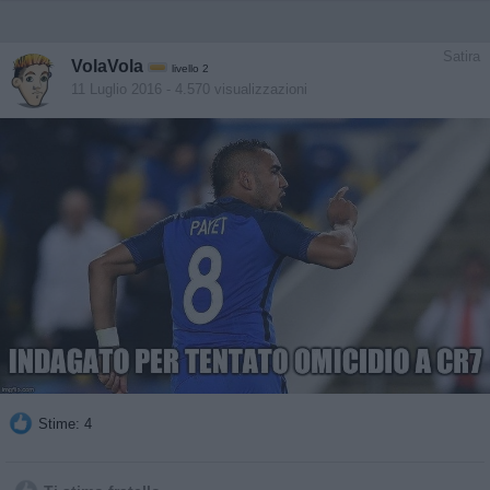
Satira
VolaVola
livello 2
11 Luglio 2016
- 4.570 visualizzazioni
Stime: 4