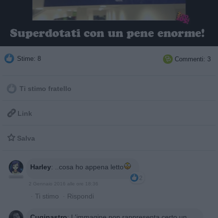
Stime: 8
Commenti: 3

Ti stimo fratello

Link

Salva
Harley
:
..cosa ho appena letto
2
2 Gennaio 2016 alle ore 18:36
·
Ti stimo
·
Rispondi
Cuginastro
:
L'immagine non rappresenta certo un