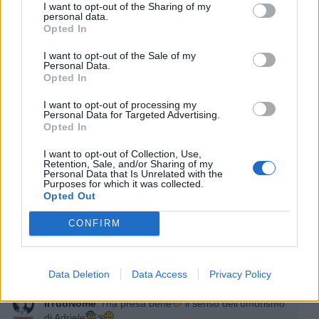
I want to opt-out of the Sharing of my
personal data.
Opted In
Stime: 2
Commenti: 4

I want to opt-out of the Sale of my
Personal Data.
Ti stimo fratello
Opted In
I want to opt-out of processing my

Link
Personal Data for Targeted Advertising.
Opted In

Salva
I want to opt-out of Collection, Use,
Retention, Sale, and/or Sharing of my
Personal Data that Is Unrelated with the
Idolo
Purposes for which it was collected.
Notizie Assurde
Opted Out
CONFIRM
666
:
3 Novembre 2015 alle ore 23:02
·
Ti stimo
·
Rispondi
Data Deletion
Data Access
Privacy Policy
IlTuoNome
:
l'ha presa bene
il senso dell'umorismo
di Adriele