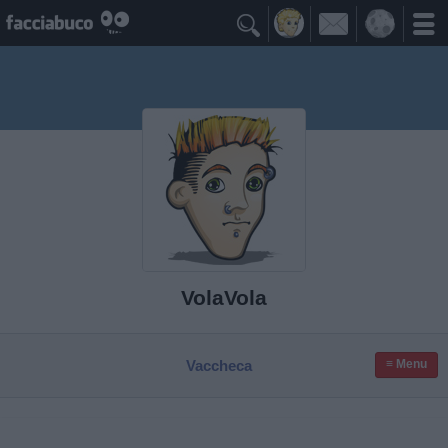

VolaVola
Vaccheca
≡ Menu