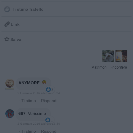
Ti stimo fratello

Link

Salva
Matrimoni
·
Frigorifero
ANYMORE
:
3
2 Gennaio 2016 alle ore 18:24
·
Ti stimo
·
Rispondi
667
:
Verissimo
1
2 Gennaio 2016 alle ore 18:44
·
Ti stimo
·
Rispondi