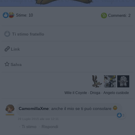
Stime: 10
Commenti: 2

Ti stimo fratello

Link

Salva
Wile il Coyote
·
Droga
·
Angelo custode
CamomillaXme
:
anche il mio se ti può consolare
3
29 Luglio 2015 alle ore 12:11
·
Ti stimo
·
Rispondi