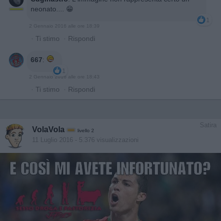
neonato.... 😁
1
2 Gennaio 2016 alle ore 18:39
·
Ti stimo
·
Rispondi
667
:
1
2 Gennaio 2016 alle ore 18:43
·
Ti stimo
·
Rispondi
Satira
VolaVola
livello 2
11 Luglio 2016
- 5.376 visualizzazioni