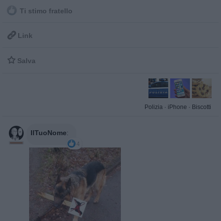
Ti stimo fratello

Link

Salva
Polizia
·
iPhone
·
Biscotti
IlTuoNome
:
4