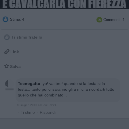
Stime: 4
Commenti: 1

Ti stimo fratello

Link

Salva
Tecnogatto
:
yo! vai bro! quando si fa festa si fa
festa... tanto poi ci saranno gli a mici a ricordarti tutto
quello che hai combinato...
8 Giugno 2016 alle ore 09:24
·
Ti stimo
·
Rispondi