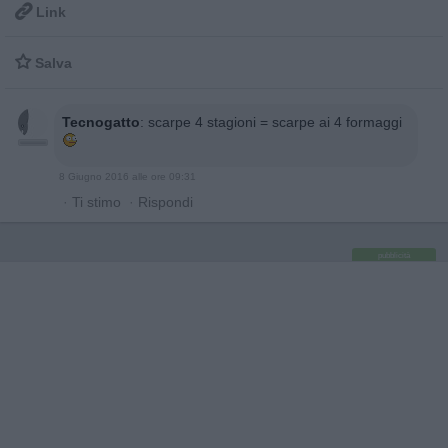

Link

Salva
Tecnogatto
:
scarpe 4 stagioni = scarpe ai 4 formaggi
8 Giugno 2016 alle ore 09:31
·
Ti stimo
·
Rispondi
pubblicità