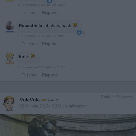
2
18 Settembre 2015 alle ore 18:38
·
Ti stimo
·
Rispondi
Rosestrella
:
ahahahahaah
1
18 Settembre 2015 alle ore 18:48
·
Ti stimo
·
Rispondi
hulk
:
18 Settembre 2015 alle ore 21:14
·
Ti stimo
·
Rispondi
Perla di Saggezza
VolaVola
livello 2
20 Ottobre 2015
- 8.324 visualizzazioni