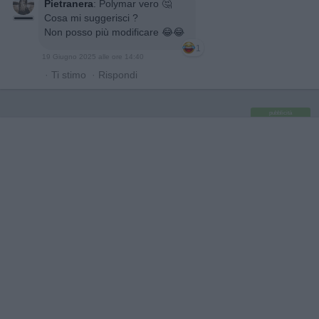
Pietranera
:
Polymar vero 🤔
Cosa mi suggerisci ?
Non posso più modificare 😂😂
1
19 Giugno 2025 alle ore 14:40
·
Ti stimo
·
Rispondi
pubblicità