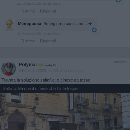
1
22 Gennaio 2020 alle ore 06:23
·
Ti stimo
·
Rispondi
Menopausa
:
Buongiorno carissimo 🙂🍀
1
31 Gennaio 2020 alle ore 13:25
·
Ti stimo
·
Rispondi
Vaccata
Polymar
livello 12
2 Febbraio 2020
- 5.331 visualizzazioni
Trovata la soluzione saltafile: o cinese ca tosse
Salta la fila con il cinese che ha la tosse