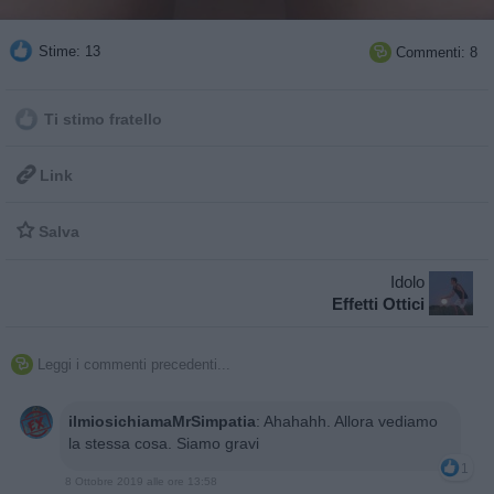
Stime: 13
Commenti: 8

Ti stimo fratello

Link

Salva
Idolo
Effetti Ottici
Leggi i commenti precedenti...

ilmiosichiamaMrSimpatia
:
Ahahahh. Allora vediamo
la stessa cosa. Siamo gravi
1
8 Ottobre 2019 alle ore 13:58