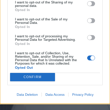
I want to opt-out of the Sharing of my
personal data.
Opted In
25 Aprile 2022 alle ore 10:43
·
Ti stimo
·
Rispondi
I want to opt-out of the Sale of my
Personal Data.
Opted In
Vaccata
Polymar
I want to opt-out of processing my
livello 12
Personal Data for Targeted Advertising.
2 Giugno 2019
- 6.715 visualizzazioni
Opted In
Il volontariato in Italia ha un ruolo importante 😜
I want to opt-out of Collection, Use,
Retention, Sale, and/or Sharing of my
Personal Data that Is Unrelated with the
Purposes for which it was collected.
Opted Out
CONFIRM
Data Deletion
Data Access
Privacy Policy