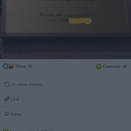
Stime: 15
Commenti: 26

Ti stimo fratello

Link

Salva