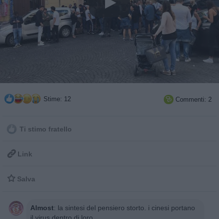
Stime: 12
Commenti: 2

Ti stimo fratello

Link

Salva
Almost
:
la sintesi del pensiero storto. i cinesi portano
il virus dentro di loro