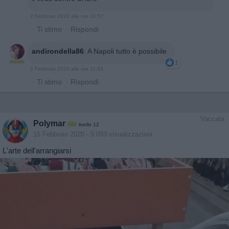
2 Febbraio 2020 alle ore 10:57
·
Ti stimo
·
Rispondi
andirondella86
:
A Napoli tutto è possibile
1
2 Febbraio 2020 alle ore 11:43
·
Ti stimo
·
Rispondi
Vaccata
Polymar
livello 12
15 Febbraio 2020
- 5.093 visualizzazioni
L'arte dell'arrangiarsi