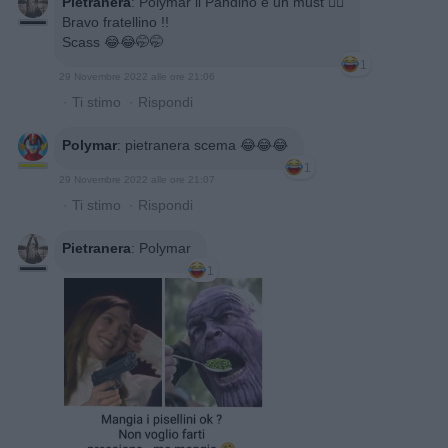
Pietranera
:
Polymar il Pandino è un must ✌🏻
Bravo fratellino !!
Scass 😂😂🤭🤭
1
29 Novembre 2022 alle ore 21:06
·
Ti stimo
·
Rispondi
Polymar
:
pietranera scema 😂😂😂
1
29 Novembre 2022 alle ore 21:07
·
Ti stimo
·
Rispondi
Pietranera
:
Polymar
1