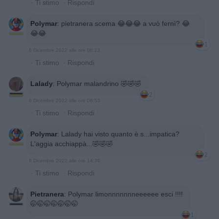
·
Ti stimo
·
Rispondi
Polymar
:
pietranera scema 😂😂😂 a vuò fernì? 😂
😂😂
1
6 Dicembre 2022 alle ore 08:23
·
Ti stimo
·
Rispondi
Lalady
:
Polymar malandrino 🤣🤣🤣
2
6 Dicembre 2022 alle ore 08:53
·
Ti stimo
·
Rispondi
Polymar
:
Lalady hai visto quanto è s...impatica?
L'aggia acchiappà...🤣🤣🤣
2
6 Dicembre 2022 alle ore 14:39
·
Ti stimo
·
Rispondi
Pietranera
:
Polymar limonnnnnnneeeeee esci !!!!
🤭🤭🤭🤭🤭🤭🤭
1