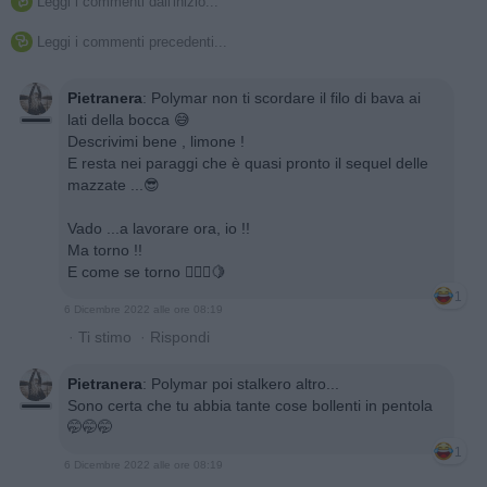
Leggi i commenti dall'inizio...

Leggi i commenti precedenti...

Pietranera
:
Polymar non ti scordare il filo di bava ai
lati della bocca 😅
Descrivimi bene , limone !
E resta nei paraggi che è quasi pronto il sequel delle
mazzate ...😎
Vado ...a lavorare ora, io !!
Ma torno !!
E come se torno 🚣🏼‍♀️🍋
1
6 Dicembre 2022 alle ore 08:19
·
Ti stimo
·
Rispondi
Pietranera
:
Polymar poi stalkero altro...
Sono certa che tu abbia tante cose bollenti in pentola
🤭🤭🤭
1
6 Dicembre 2022 alle ore 08:19