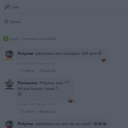

Link

Salva
Leggi i commenti precedenti...

Polymar
:
pietranera devi campare 100 anni 🤭
1
25 Aprile 2022 alle ore 10:33
·
Ti stimo
·
Rispondi
Pietranera
:
Polymar solo ??
Mi stai tirando i piedi ?
😠
1
25 Aprile 2022 alle ore 10:34
·
Ti stimo
·
Rispondi
Polymar
:
pietranera uò ascì da stu post? 😂😂😂