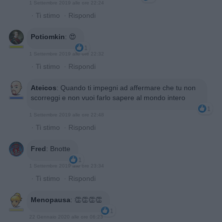
1 Settembre 2019 alle ore 22:24
·
Ti stimo
·
Rispondi
Potiomkin
:
😍
1
1 Settembre 2019 alle ore 22:32
·
Ti stimo
·
Rispondi
Ateicos
:
Quando ti impegni ad affermare che tu non
scorreggi e non vuoi farlo sapere al mondo intero
1
1 Settembre 2019 alle ore 22:48
·
Ti stimo
·
Rispondi
Fred
:
Bnotte
1
1 Settembre 2019 alle ore 23:34
·
Ti stimo
·
Rispondi
Menopausa
:
👏👏👏👏
1
22 Gennaio 2020 alle ore 06:23