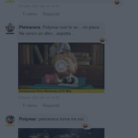
1
25 Aprile 2022 alle ore 10:35
·
Ti stimo
·
Rispondi
Pietranera
:
Polymar non lo so ...mi piace.
Ne cerco un altro , aspetta ...
1
Animazione Peso Moderato (1.01 Mb)
25 Aprile 2022 alle ore 10:36
·
Ti stimo
·
Rispondi
Polymar
:
pietranera torna tra noi
1