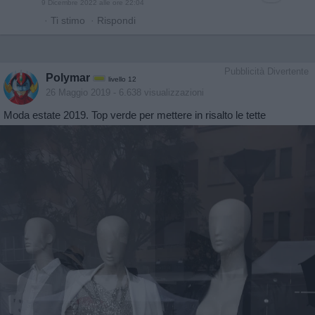
9 Dicembre 2022 alle ore 22:04
·
Ti stimo
·
Rispondi
Pubblicità Divertente
Polymar
livello 12
26 Maggio 2019
- 6.638 visualizzazioni
Moda estate 2019. Top verde per mettere in risalto le tette