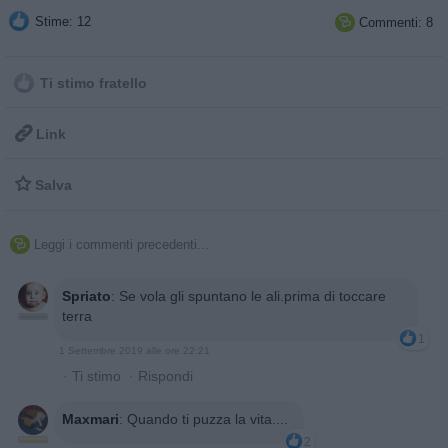
Stime: 12
Commenti: 8

Ti stimo fratello

Link

Salva
Leggi i commenti precedenti...

Spriato
:
Se vola gli spuntano le ali.prima di toccare
terra
1
1 Settembre 2019 alle ore 22:21
·
Ti stimo
·
Rispondi
Maxmari
:
Quando ti puzza la vita....
2