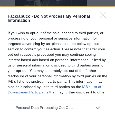
Facciabuco -
Do Not Process My Personal
Information
If you wish to opt-out of the sale, sharing to third parties, or
processing of your personal or sensitive information for
25 Aprile 2022 alle ore 10:41
targeted advertising by us, please use the below opt-out
·
Ti stimo
·
Rispondi
section to confirm your selection. Please note that after your
opt-out request is processed you may continue seeing
Pietranera
:
Polymar non lo so ...
interest-based ads based on personal information utilized by
Famme penzà
us or personal information disclosed to third parties prior to
1
your opt-out. You may separately opt-out of the further
disclosure of your personal information by third parties on the
IAB’s list of downstream participants. This information may
also be disclosed by us to third parties on the
IAB’s List of
Downstream Participants
that may further disclose it to other
third parties.
Personal Data Processing Opt Outs