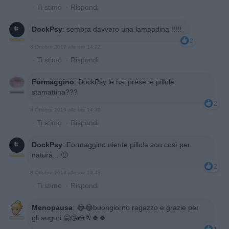
·
Ti stimo
·
Rispondi
DockPsy
:
sembra davvero una lampadina !!!!!
2
8 Ottobre 2019 alle ore 14:22
·
Ti stimo
·
Rispondi
Formaggino
:
DockPsy le hai prese le pillole
stamattina???
2
8 Ottobre 2019 alle ore 14:39
·
Ti stimo
·
Rispondi
DockPsy
:
Formaggino niente pillole son così per
natura... 🙂
2
8 Ottobre 2019 alle ore 19:43
·
Ti stimo
·
Rispondi
Menopausa
:
😂😂buongiorno ragazzo e grazie per
gli auguri 🤗😘🍰🥂🍀🍀