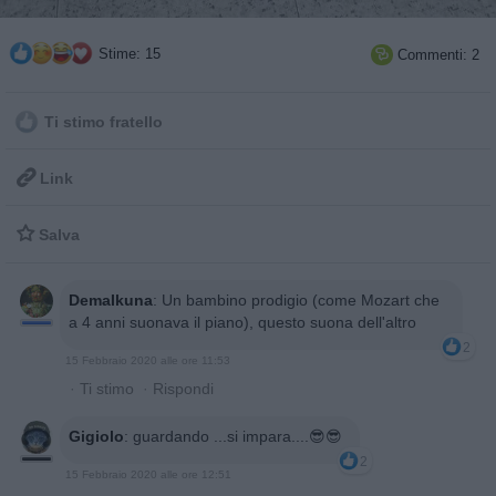
Stime: 15
Commenti: 2

Ti stimo fratello

Link

Salva
DemaIkuna
:
Un bambino prodigio (come Mozart che
a 4 anni suonava il piano), questo suona dell'altro
2
15 Febbraio 2020 alle ore 11:53
·
Ti stimo
·
Rispondi
Gigiolo
:
guardando ...si impara....😎😎
2
15 Febbraio 2020 alle ore 12:51