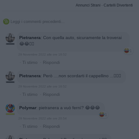
Annunci Strani
·
Cartelli Divertenti
Leggi i commenti precedenti...

Pietranera
:
Con quella auto, sicuramente la troverai
😂😂✌🏻
1
29 Novembre 2022 alle ore 16:52
·
Ti stimo
·
Rispondi
Pietranera
:
Però ....non scordarti il cappellino ...🚣🏼‍♀️
29 Novembre 2022 alle ore 16:52
·
Ti stimo
·
Rispondi
Polymar
:
pietranera a vuò fernì? 😂😂😂
1
29 Novembre 2022 alle ore 20:54
·
Ti stimo
·
Rispondi