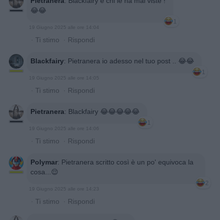
Pietranera
:
Blackfairy e chi le ha mai viste !
😂😂
1
19 Giugno 2025 alle ore 14:04
·
Ti stimo
·
Rispondi
Blackfairy
:
Pietranera io adesso nel tuo post .. 😂😂
1
19 Giugno 2025 alle ore 14:05
·
Ti stimo
·
Rispondi
Pietranera
:
Blackfairy 😂😂😂😂😂
1
19 Giugno 2025 alle ore 14:06
·
Ti stimo
·
Rispondi
Polymar
:
Pietranera scritto così è un po' equivoca la
cosa...😌
2
19 Giugno 2025 alle ore 14:23
·
Ti stimo
·
Rispondi