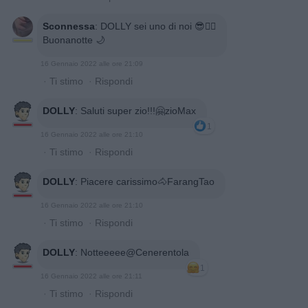
Sconnessa
:
DOLLY sei uno di noi 😎👍🏻
Buonanotte 🌙
16 Gennaio 2022 alle ore 21:09
·
Ti stimo
·
Rispondi
DOLLY
:
Saluti super zio!!!🤗zioMax
1
16 Gennaio 2022 alle ore 21:10
·
Ti stimo
·
Rispondi
DOLLY
:
Piacere carissimo🐴FarangTao
16 Gennaio 2022 alle ore 21:10
·
Ti stimo
·
Rispondi
DOLLY
:
Notteeeee@Cenerentola
1
16 Gennaio 2022 alle ore 21:11
·
Ti stimo
·
Rispondi