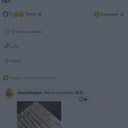
Stime: 18
Commenti: 11

Ti stimo fratello

Link

Salva
Leggi i commenti precedenti...

UccioGeppo
:
Meriti un premio 😁😋
2