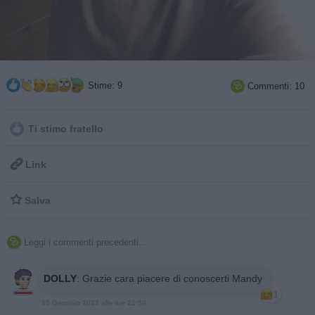
Stime: 9
Commenti: 10

Ti stimo fratello

Link

Salva
Leggi i commenti precedenti...

DOLLY
:
Grazie cara piacere di conoscerti Mandy
1
15 Gennaio 2022 alle ore 21:59