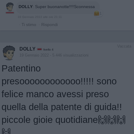
DOLLY
:
Super buonanotte!!!!Sconnessa
1
16 Gennaio 2022 alle ore 21:11
·
Ti stimo
·
Rispondi
Vaccata
DOLLY
livello 4
19 Gennaio 2022
- 5.446 visualizzazioni
Patentino
presoooooooooooo!!!!! sono
felice manco avessi preso
quella della patente di guida!!
piccole gioie quotidiane🙌🙌🙌
🙌