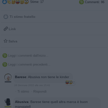
Stime: 17
Commenti: 86

Ti stimo fratello

Link

Salva
Leggi i commenti dall'inizio...

Leggi i commenti precedenti...

Barese
:
Abusiva non tiene le kinder
2
16 Gennaio 2022 alle ore 15:41
·
Ti stimo
·
Rispondi
Abusiva
:
Barese tiene quell altra marca è buon
mangiatell