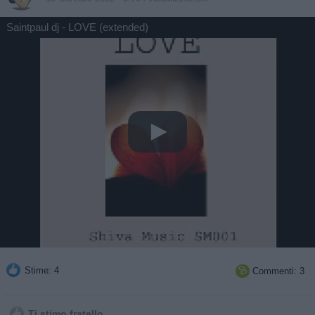
Saintpaul dj - LOVE (extended)
Stime: 4
Commenti: 3

Ti stimo fratello