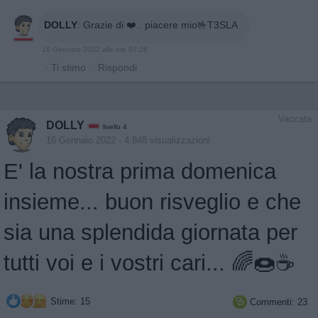
DOLLY
:
Grazie di ❤️.. piacere mio🤟T3SLA
16 Gennaio 2022 alle ore 07:28
·
Ti stimo
·
Rispondi
Vaccata
DOLLY
livello 4
16 Gennaio 2022
- 4.848 visualizzazioni
E' la nostra prima domenica
insieme... buon risveglio e che
sia una splendida giornata per
tutti voi e i vostri cari... 🌈🍩☕️
Stime: 15
Commenti: 23
