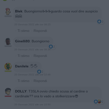
Blek
:
Buongiorno☕☕☕guardo cosa vuol dire auspicio
🤗🤗
3
20 Gennaio 2022 alle ore 08:25
·
Ti stimo
·
Rispondi
Ginelli93
:
Buongiorno
2
20 Gennaio 2022 alle ore 08:38
·
Ti stimo
·
Rispondi
Danilele
:
🖐🖐
2
20 Gennaio 2022 alle ore 10:48
·
Ti stimo
·
Rispondi
DOLLY
:
T3SLA ovvio chiedo scusa al cardine o
cardinale?? ora lo vado a stolkerizzare😎
2
20 Gennaio 2022 alle ore 10:50