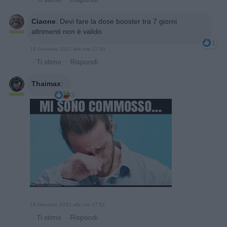
Ciaone
:
Devi fare la dose booster tra 7 giorni
altrimenti non è valido
1
19 Gennaio 2022 alle ore 17:39
·
Ti stimo
·
Rispondi
Thaimax
:
3
19 Gennaio 2022 alle ore 17:51
·
Ti stimo
·
Rispondi