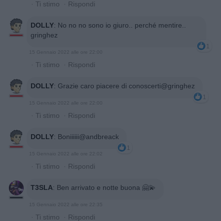
·
Ti stimo
·
Rispondi
DOLLY
:
No no no sono io giuro.. perché mentire..
gringhez
1
15 Gennaio 2022 alle ore 22:00
·
Ti stimo
·
Rispondi
DOLLY
:
Grazie caro piacere di conoscerti@gringhez
1
15 Gennaio 2022 alle ore 22:00
·
Ti stimo
·
Rispondi
DOLLY
:
Boniiiiii@andbreack
1
15 Gennaio 2022 alle ore 22:02
·
Ti stimo
·
Rispondi
T3SLA
:
Ben arrivato e notte buona 🤗💫
15 Gennaio 2022 alle ore 22:35
·
Ti stimo
·
Rispondi