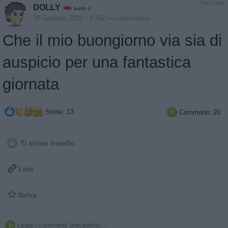
Vaccata
DOLLY
livello 4
20 Gennaio 2022
- 4.762 visualizzazioni
Che il mio buongiorno via sia di
auspicio per una fantastica
giornata
Stime: 13
Commenti: 20

Ti stimo fratello

Link

Salva
Leggi i commenti precedenti...
