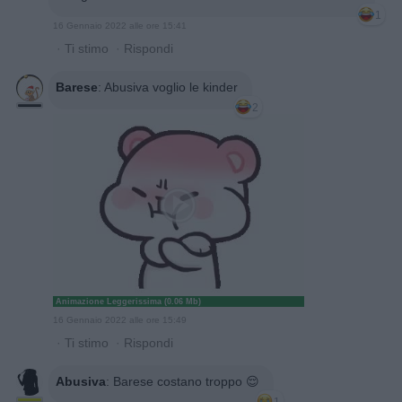
1
16 Gennaio 2022 alle ore 15:41
·
Ti stimo
·
Rispondi
Barese
:
Abusiva voglio le kinder
2
Animazione Leggerissima (0.06 Mb)
16 Gennaio 2022 alle ore 15:49
·
Ti stimo
·
Rispondi
Abusiva
:
Barese costano troppo 😌
1