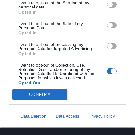
I want to opt-out of the Sharing of my
1
personal data.
16 Gennaio 2022 alle ore 18:44
Opted In
·
Ti stimo
·
Rispondi
I want to opt-out of the Sale of my
Personal Data.
Opted In
Vaccata
DOLLY
livello 4
I want to opt-out of processing my
16 Gennaio 2022
- 8.955 visualizzazioni
Personal Data for Targeted Advertising.
Opted In
Brusco - L'erba della giovinezza Testo
I want to opt-out of Collection, Use,
Retention, Sale, and/or Sharing of my
Personal Data that Is Unrelated with the
Purposes for which it was collected.
Opted Out
CONFIRM
Data Deletion
Data Access
Privacy Policy