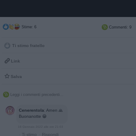
Stime: 6
Commenti: 9

Ti stimo fratello

Link

Salva
Leggi i commenti precedenti...

Cenerentola
:
Amen 🙏
Buonanotte 😁
16 Gennaio 2022 alle ore 21:03
·
Ti stimo
·
Rispondi