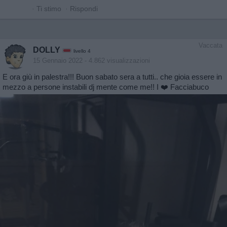
·
Ti stimo
·
Rispondi
Vaccata
DOLLY
livello 4
15 Gennaio 2022
- 4.862 visualizzazioni
E ora giù in palestra!!! Buon sabato sera a tutti.. che gioia essere in
mezzo a persone instabili dj mente come me!! I ❤️ Facciabuco