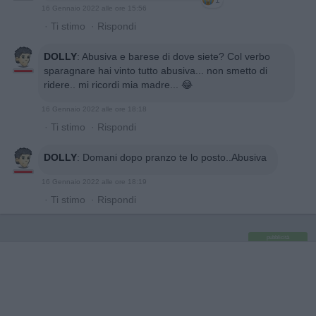
16 Gennaio 2022 alle ore 15:56
·
Ti stimo
·
Rispondi
DOLLY
:
Abusiva e barese di dove siete? Col verbo
sparagnare hai vinto tutto abusiva... non smetto di
ridere.. mi ricordi mia madre... 😂
16 Gennaio 2022 alle ore 18:18
·
Ti stimo
·
Rispondi
DOLLY
:
Domani dopo pranzo te lo posto..Abusiva
16 Gennaio 2022 alle ore 18:19
·
Ti stimo
·
Rispondi
pubblicità