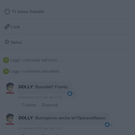
Ti stimo fratello

Link

Salva
Leggi i commenti dall'inizio...

Leggi i commenti precedenti...

DOLLY
:
Buondiiii!! Frantic
2
16 Gennaio 2022 alle ore 11:31
·
Ti stimo
·
Rispondi
DOLLY
:
Buongiorno anche te!!Spinanelfianco
1
16 Gennaio 2022 alle ore 11:31