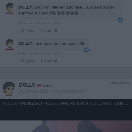
DOLLY
:
oddio mi fate emozionare.. la dose booster
approvo a pieno!!!😁😁😁😁😁😁
1
19 Gennaio 2022 alle ore 18:54
·
Ti stimo
·
Rispondi
DOLLY
:
mi emoziono con poco...😷
1
19 Gennaio 2022 alle ore 18:54
·
Ti stimo
·
Rispondi
Chiacchiera
DOLLY
livello 4
19 Gennaio 2022
- 3.761 visualizzazioni
FEDEZ - PENSAVO FOSSE AMORE E INVECE... FEAT GUE PEQUENO