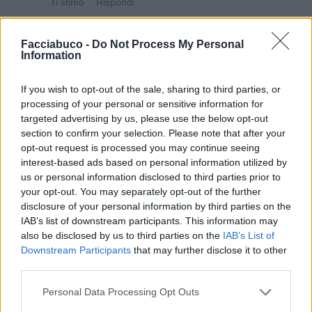
·
Ti stimo
·
Rispondi
Dolce68
:
Giorno, lieto di conoscerti... sei molto
Facciabuco -
Do Not Process My Personal
educato ☺️
Information
2
16 Gennaio 2022 alle ore 12:31
·
Ti stimo
·
Rispondi
If you wish to opt-out of the sale, sharing to third parties, or
processing of your personal or sensitive information for
DOLLY
:
Saluti e spero che l'educazione e il rispetto
targeted advertising by us, please use the below opt-out
siano di base per tutti!!Dolce68
section to confirm your selection. Please note that after your
opt-out request is processed you may continue seeing
1
16 Gennaio 2022 alle ore 12:38
interest-based ads based on personal information utilized by
·
Ti stimo
·
Rispondi
us or personal information disclosed to third parties prior to
your opt-out. You may separately opt-out of the further
isabel
:
Buona serata e benvenuto/a o
disclosure of your personal information by third parties on the
Bentornato/a 🤭🤭🤗😁🥂DOLLY
IAB’s list of downstream participants. This information may
1
also be disclosed by us to third parties on the
IAB’s List of
16 Gennaio 2022 alle ore 18:38
Downstream Participants
that may further disclose it to other
·
Ti stimo
·
Rispondi
third parties.
DOLLY
:
No no benvenuto.. giuro..piacere di
Personal Data Processing Opt Outs
conoscerti gentile signorina 🌷isabel