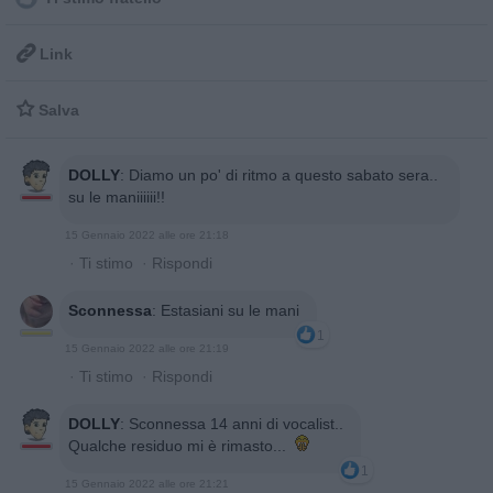

Link

Salva
DOLLY
:
Diamo un po' di ritmo a questo sabato sera..
su le maniiiiii!!
15 Gennaio 2022 alle ore 21:18
·
Ti stimo
·
Rispondi
Sconnessa
:
Estasiani su le mani
1
15 Gennaio 2022 alle ore 21:19
·
Ti stimo
·
Rispondi
DOLLY
:
Sconnessa 14 anni di vocalist..
Qualche residuo mi è rimasto...
1
15 Gennaio 2022 alle ore 21:21