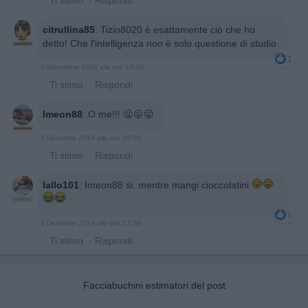
citrullina85
:
Tizio8020 è esattamente ciò che ho
detto! Che l'intelligenza non è solo questione di studio
1
2 Novembre 2019 alle ore 14:39
·
Ti stimo
·
Rispondi
Imeon88
:
O me!!! 😛😛😛
5 Dicembre 2019 alle ore 20:06
·
Ti stimo
·
Rispondi
lallo101
:
Imeon88 si, mentre mangi cioccolatini
1
6 Dicembre 2019 alle ore 13:58
·
Ti stimo
·
Rispondi
Facciabuchini estimatori del post