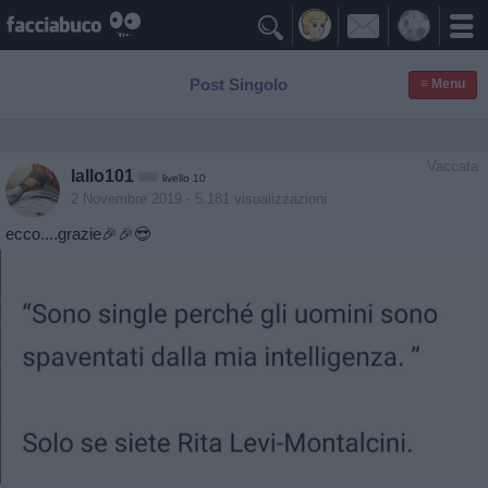

Post Singolo
≡ Menu
Vaccata
lallo101
livello 10
2 Novembre 2019
- 5.181 visualizzazioni
ecco....grazie🎉🎉😎