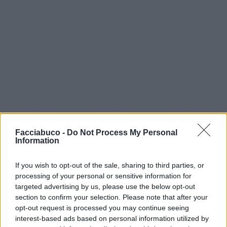
Facciabuco -
Do Not Process My Personal
Information
If you wish to opt-out of the sale, sharing to third parties, or
processing of your personal or sensitive information for
ilmiosichiamaMrSimpatia
:
Agli uomini non piacciono
targeted advertising by us, please use the below opt-out
le mummie ( scusate la battuta infelice )
section to confirm your selection. Please note that after your
3
opt-out request is processed you may continue seeing
2 Novembre 2019 alle ore 13:51
interest-based ads based on personal information utilized by
·
Ti stimo
·
Rispondi