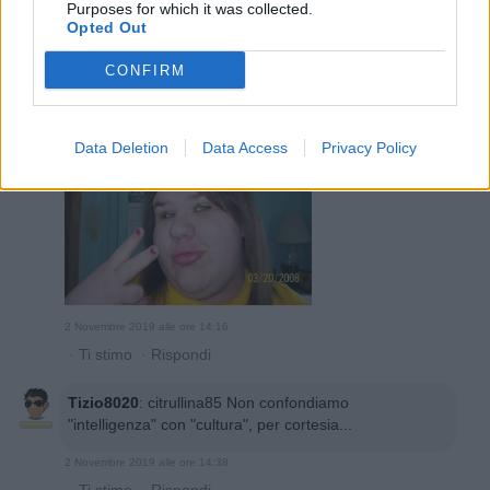
Purposes for which it was collected.
·
Ti stimo
·
Rispondi
Opted Out
Ilaio
:
CONFIRM
1
Data Deletion
Data Access
Privacy Policy
2 Novembre 2019 alle ore 14:16
·
Ti stimo
·
Rispondi
Tizio8020
:
citrullina85 Non confondiamo
"intelligenza" con "cultura", per cortesia...
2 Novembre 2019 alle ore 14:38
·
Ti stimo
·
Rispondi