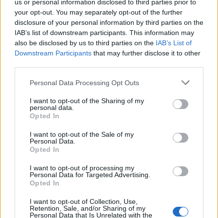
us or personal information disclosed to third parties prior to
your opt-out. You may separately opt-out of the further
citrullina85
:
Non è necessario essere Premi Nobel
disclosure of your personal information by third parties on the
per essere intelligenti
IAB’s list of downstream participants. This information may
2
also be disclosed by us to third parties on the
IAB’s List of
2 Novembre 2019 alle ore 13:57
Downstream Participants
that may further disclose it to other
·
Ti stimo
·
Rispondi
third parties.
lallo101
:
citrullina85 di certo loro lo sono però😜
Personal Data Processing Opt Outs
2
2 Novembre 2019 alle ore 14:00
I want to opt-out of the Sharing of my
·
Ti stimo
·
Rispondi
personal data.
Opted In
citrullina85
:
Sicuramente! Ma l'intelligenza non è
I want to opt-out of the Sale of my
solo questione di studio, per fortuna
Personal Data.
2
Opted In
2 Novembre 2019 alle ore 14:01
·
Ti stimo
·
Rispondi
I want to opt-out of processing my
Personal Data for Targeted Advertising.
Opted In
lallo101
:
citrullina85 basti pensare che Steve Jobs ha
frequentato solo 6 mesi di college 😉😉
I want to opt-out of Collection, Use,
Retention, Sale, and/or Sharing of my
3
2 Novembre 2019 alle ore 14:05
Personal Data that Is Unrelated with the