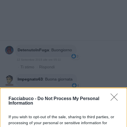
DetenutoInFuga
:
Buongiorno
3
12 Settembre 2019 alle ore 05:11
·
Ti stimo
·
Rispondi
Impegnato63
:
Buona giornata
4
12 Settembre 2019 alle ore 05:16
·
Ti stimo
·
Rispondi
Facciabuco -
Do Not Process My Personal
Information
tiranno
:
Buongiorno☕🍩☕
3
If you wish to opt-out of the sale, sharing to third parties, or
12 Settembre 2019 alle ore 05:28
processing of your personal or sensitive information for
·
Ti stimo
·
Rispondi