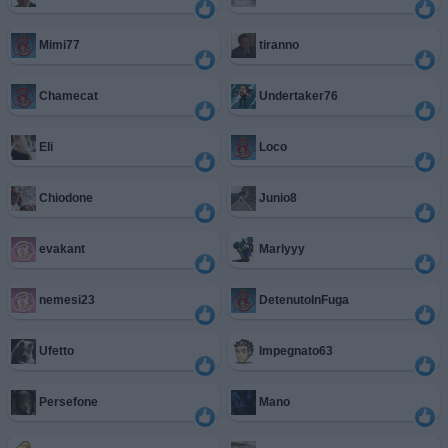
Mimi77
tiranno
Chamecat
Undertaker76
Eli
Loco
Chiodone
Junio8
evakant
Marlyyy
nemesi23
DetenutoInFuga
Ufetto
Impegnato63
Persefone
Mano