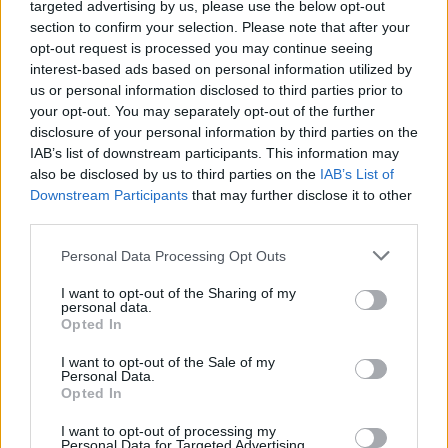
targeted advertising by us, please use the below opt-out
section to confirm your selection. Please note that after your
Marlyyy
:
Buongiorno ☕️☕️☕️☕️
opt-out request is processed you may continue seeing
3
interest-based ads based on personal information utilized by
12 Settembre 2019 alle ore 05:34
us or personal information disclosed to third parties prior to
·
Ti stimo
·
Rispondi
your opt-out. You may separately opt-out of the further
disclosure of your personal information by third parties on the
Satirio
:
Buongiorno ☕️
IAB’s list of downstream participants. This information may
5
also be disclosed by us to third parties on the
IAB’s List of
12 Settembre 2019 alle ore 05:45
Downstream Participants
that may further disclose it to other
·
Ti stimo
·
Rispondi
third parties.
Menopausa
:
Buongiorno 😊
Personal Data Processing Opt Outs
3
12 Settembre 2019 alle ore 05:46
I want to opt-out of the Sharing of my
·
Ti stimo
·
Rispondi
personal data.
Opted In
Eli
:
Buon giorno
I want to opt-out of the Sale of my
3
Personal Data.
12 Settembre 2019 alle ore 05:47
Opted In
·
Ti stimo
·
Rispondi
I want to opt-out of processing my
Personal Data for Targeted Advertising.