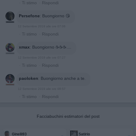
·
Ti stimo
·
Rispondi
Persefone
:
Buongiorno 😘
12 Settembre 2019 alle ore 07:06
·
Ti stimo
·
Rispondi
xmax
:
Buongiorno ☕️☕️☕️....
12 Settembre 2019 alle ore 07:27
·
Ti stimo
·
Rispondi
paoloken
:
Buongiorno anche a te.
12 Settembre 2019 alle ore 08:57
·
Ti stimo
·
Rispondi
Facciabuchini estimatori del post
Ginelli93
Satirio