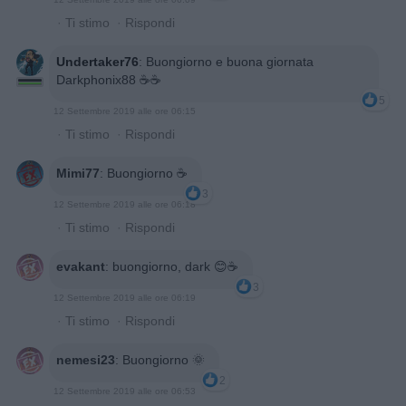
·
Ti stimo
·
Rispondi
Undertaker76
:
Buongiorno e buona giornata
Darkphonix88 ☕☕
5
12 Settembre 2019 alle ore 06:15
·
Ti stimo
·
Rispondi
Mimi77
:
Buongiorno ☕
3
12 Settembre 2019 alle ore 06:18
·
Ti stimo
·
Rispondi
evakant
:
buongiorno, dark 😊☕
3
12 Settembre 2019 alle ore 06:19
·
Ti stimo
·
Rispondi
nemesi23
:
Buongiorno 🌞
2
12 Settembre 2019 alle ore 06:53