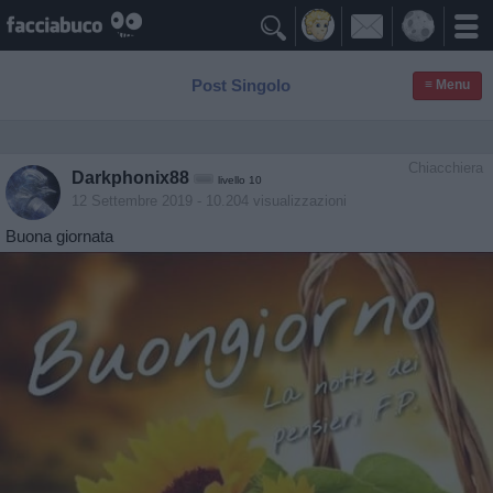

Post Singolo
≡ Menu
Chiacchiera
Darkphonix88
livello 10
12 Settembre 2019
- 10.204 visualizzazioni
Buona giornata