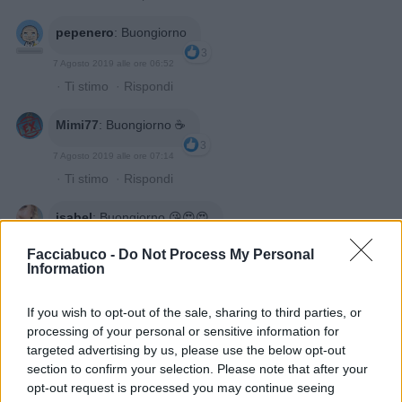
pepenero
:
Buongiorno
3
7 Agosto 2019 alle ore 06:52
·
Ti stimo
·
Rispondi
Mimi77
:
Buongiorno ☕
3
7 Agosto 2019 alle ore 07:14
·
Ti stimo
·
Rispondi
isabel
:
Buongiorno 😘😍😍
3
7 Agosto 2019 alle ore 07:39
Facciabuco -
Do Not Process My Personal
Information
·
Ti stimo
·
Rispondi
Guerino
:
Buongiorno picciotta
If you wish to opt-out of the sale, sharing to third parties, or
processing of your personal or sensitive information for
3
7 Agosto 2019 alle ore 07:57
targeted advertising by us, please use the below opt-out
·
Ti stimo
·
Rispondi
section to confirm your selection. Please note that after your
opt-out request is processed you may continue seeing
Bomber9
:
Buongiorno😃