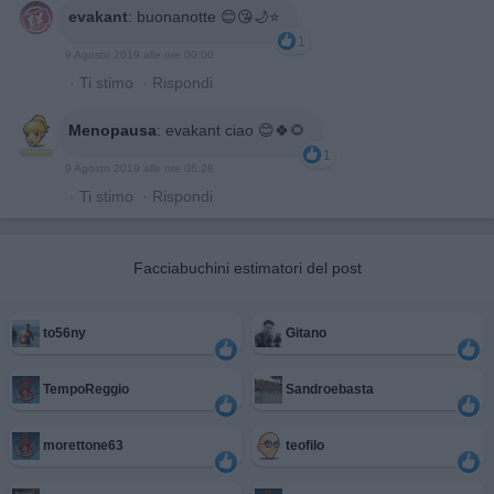
evakant
:
buonanotte 😊😘🌙⭐️
1
9 Agosto 2019 alle ore 00:00
·
Ti stimo
·
Rispondi
Menopausa
:
evakant ciao 😊🍀🌻
1
9 Agosto 2019 alle ore 06:28
·
Ti stimo
·
Rispondi
Facciabuchini estimatori del post
to56ny
Gitano
TempoReggio
Sandroebasta
morettone63
teofilo