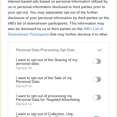
interest-based ads based on personal information utilized by
3
us or personal information disclosed to third parties prior to
7 Agosto 2019 alle ore 10:05
your opt-out. You may separately opt-out of the further
·
Ti stimo
·
Rispondi
disclosure of your personal information by third parties on the
IAB’s list of downstream participants. This information may
LadyRose
:
ecco qui si fa sul serio !!!!!!
also be disclosed by us to third parties on the
IAB’s List of
2
Downstream Participants
that may further disclose it to other
7 Agosto 2019 alle ore 12:26
third parties.
·
Ti stimo
·
Rispondi
Personal Data Processing Opt Outs
Gegia
:
Buona serata 😍
I want to opt-out of the Sharing of my
2
7 Agosto 2019 alle ore 20:49
personal data.
Opted In
·
Ti stimo
·
Rispondi
I want to opt-out of the Sale of my
Loco
:
Mangio qualcosina e poi nanna 😂🤣
Personal Data.
Opted In
buonanotte 😴🌜
2
7 Agosto 2019 alle ore 23:10
I want to opt-out of processing my
Personal Data for Targeted Advertising.
·
Ti stimo
·
Rispondi
Opted In
evakant
:
buonanotte 😊😘😘🌙⭐️
I want to opt-out of Collection, Use,