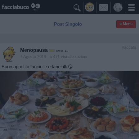

Post Singolo
≡ Menu
Vaccata
Menopausa
livello 11
7 Agosto 2019
- 5.471 visualizzazioni
Buon appetito fanciulle e fanciulli 😘