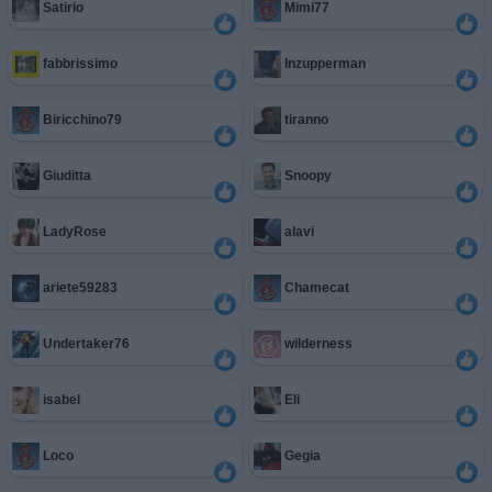
Satirio
Mimi77
fabbrissimo
Inzupperman
Biricchino79
tiranno
Giuditta
Snoopy
LadyRose
alavi
ariete59283
Chamecat
Undertaker76
wilderness
isabel
Eli
Loco
Gegia