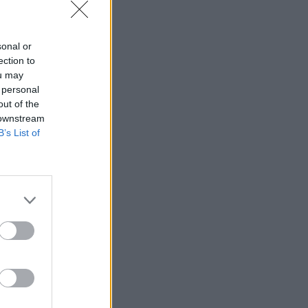
sonal or
ection to
ou may
 personal
out of the
 downstream
B’s List of