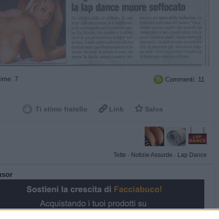
ime: 7
Commenti: 11



Ti stimo fratello
Link
Salva
Tette
·
Notizie Assurde
·
Lap Dance
nsor