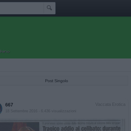

hino
Post Singolo
Vaccata Erotica
667
18 Settembre 2016
- 6.436 visualizzazioni