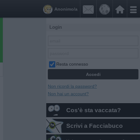


Anonimo/a
Login
Resta connesso
Non ricordi la password?
Non hai un account?
Cos'è sta vaccata?
Scrivi a Facciabuco