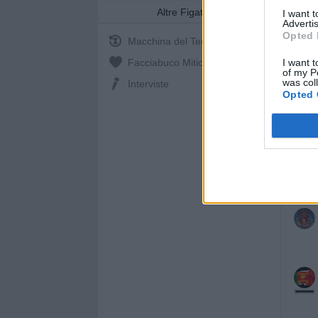
Altre Figate
I want 
Advertis
Opted 
Macchina del Tempo
I want t
Facciabuco Mitic
0%
of my P
was col
Interviste
Opted 