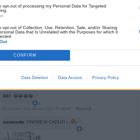
to opt-out of processing my Personal Data for Targeted
ing.
cavaonde
:
In
3
·
Ti stimo
·
Rispondi
18 Settembre 2016 alle ore 17:30
o opt-out of Collection, Use, Retention, Sale, and/or Sharing
ersonal Data that Is Unrelated with the Purposes for which it
lected.
Tecnogatto
:
voglio vedere che scrivono sulla lapide...
Out
2
·
Ti stimo
·
Rispondi
18 Settembre 2016 alle ore 17:47
CONFIRM
Fabio
:
avrebbe potuto dare un mozzico e salvarsi la vita...
ma ha scelto di morire da eroe
Respect
Data Deletion
Data Access
Privacy Policy
7
·
Ti stimo
·
Rispondi
18 Settembre 2016 alle ore 17:52
667
:
😂😂😂😂
3
·
Ti stimo
·
Rispondi
18 Settembre 2016 alle ore 17:52
cavaonde
:
ONORE AI CADUTI !
4