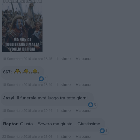
·
Ti stimo
·
Rispondi
18 Settembre 2016 alle ore 18:45
667
:
3
·
Ti stimo
·
Rispondi
18 Settembre 2016 alle ore 18:49
Jasyl
:
Il funerale avrà luogo tra tette giorni.
5
·
Ti stimo
·
Rispondi
18 Settembre 2016 alle ore 19:44
Raptor
:
Giusto... Severo ma giusto... Giustissimo
1
·
Ti stimo
·
Rispondi
23 Settembre 2016 alle ore 16:06