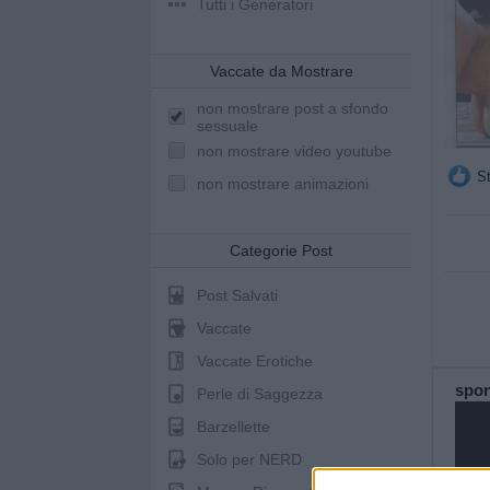
Tutti i Generatori
Vaccate da Mostrare
non mostrare post a sfondo
sessuale
non mostrare video youtube
St
non mostrare animazioni
Categorie Post
Post Salvati
Vaccate
Vaccate Erotiche
spo
Perle di Saggezza
Barzellette
Solo per NERD