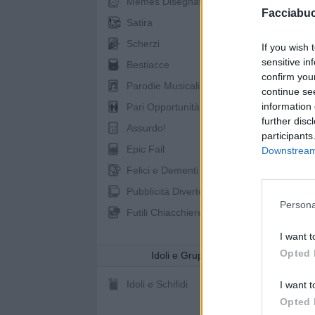
Memes Disegnati
Facciabu
Satira
Scherzi
If you wish 
sensitive in
Bestiacce
confirm you
Parodie Musicali
continue se
information 
Pari Opportunità
further disc
Assurdo!
participants
Epic Fail
Downstream 
Felici e Dementi
Pubblicità Divertenti
Persona
Futili Chiacchiere
I want t
Opted 
Idoli e Gruppi
Idoli e Schifidi
I want t
Opted 