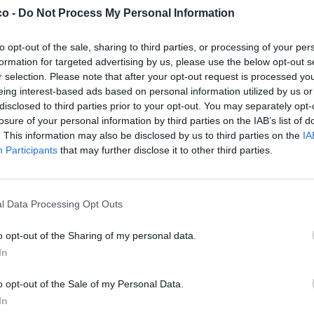
co -
Do Not Process My Personal Information
to opt-out of the sale, sharing to third parties, or processing of your per
formation for targeted advertising by us, please use the below opt-out s
r selection. Please note that after your opt-out request is processed y
eing interest-based ads based on personal information utilized by us or
disclosed to third parties prior to your opt-out. You may separately opt-
losure of your personal information by third parties on the IAB’s list of
. This information may also be disclosed by us to third parties on the
IA
Participants
that may further disclose it to other third parties.
Cuginastro
:
Tra i tanti modi di morire e' uno dei migliori
6
·
Ti stimo
·
Rispondi
18 Settembre 2016 alle ore 17:20
l Data Processing Opt Outs
Kaira77
:
E qui non si puo' dire che morte di merda
o opt-out of the Sharing of my personal data.
6
In
·
Ti stimo
·
Rispondi
18 Settembre 2016 alle ore 17:23
667
:
Confermo 😂
o opt-out of the Sale of my Personal Data.
4
In
·
Ti stimo
·
Rispondi
18 Settembre 2016 alle ore 17:23