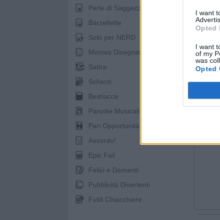
Perle di Saggezza
St
I want 
Advertis
Barzellette
Opted 
Solo per NERD
I want t
Memes Disegnati
of my P
was col
pubb
Satira
Opted 
Scherzi
Bestiacce
Parodie Musicali
Pari Opportunità
Assurdo!
Epic Fail
Felici e Dementi
Pubblicità Divertenti
Futili Chiacchiere