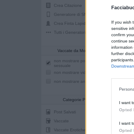
Crea Citazione
Facciabu
Generatore di SMS
If you wish 
Crea Finta Lapide
sensitive in
Tutti i Generatori
confirm you
continue se
information 
Vaccate da Mostrare
further disc
participants
non mostrare post a sfondo
sessuale
Downstream 
non mostrare video youtube
non mostrare animazioni
Persona
Categorie Post
I want t
Opted 
Post Salvati
Vaccate
I want t
Vaccate Erotiche
Opted 