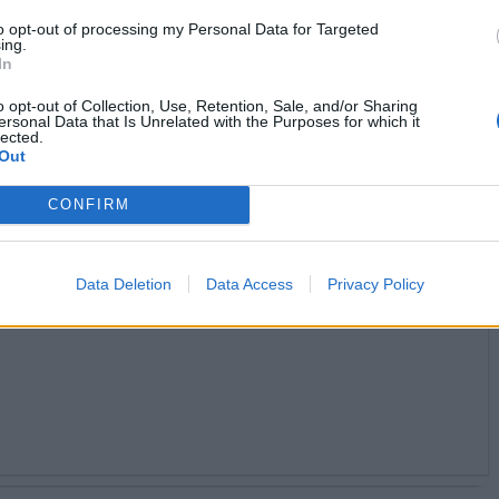
ime: 8
to opt-out of processing my Personal Data for Targeted
ing.
In


Ti stimo fratello
Link
Salva
o opt-out of Collection, Use, Retention, Sale, and/or Sharing
ersonal Data that Is Unrelated with the Purposes for which it
lected.
licità
Out
CONFIRM
Data Deletion
Data Access
Privacy Policy