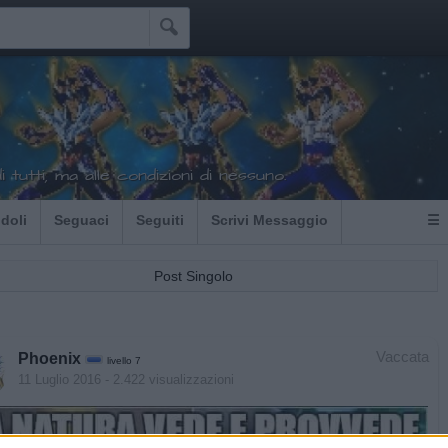

tutti, ma alle condizioni di nessuno.
Idoli
Seguaci
Seguiti
Scrivi Messaggio
☰
Post Singolo
Vaccata
Phoenix
livello 7
11 Luglio 2016
- 2.422 visualizzazioni