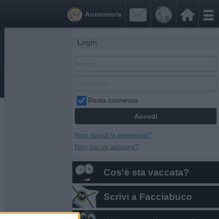


Anonimo/a
Login
Resta connesso
Non ricordi la password?
Non hai un account?
Cos'è sta vaccata?
Scrivi a Facciabuco