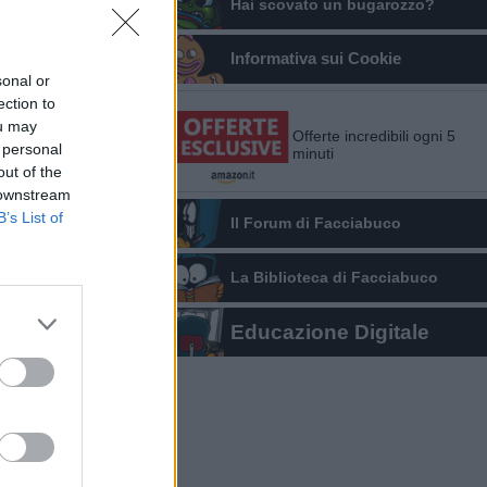
Hai scovato un bugarozzo?
Informativa sui Cookie
sonal or
ection to
ou may
Offerte incredibili ogni 5
 personal
minuti
out of the
 downstream
B’s List of
Il Forum di Facciabuco
La Biblioteca di Facciabuco
Educazione Digitale