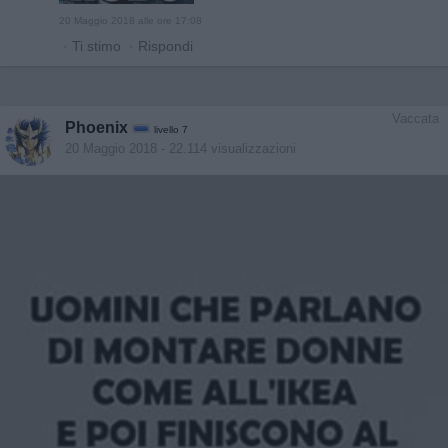
20 Maggio 2018 alle ore 17:08
·
Ti stimo
·
Rispondi
Vaccata
Phoenix
livello 7
20 Maggio 2018
- 22.114 visualizzazioni