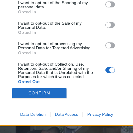
I want to opt-out of the Sharing of my
personal data.
Opted In
I want to opt-out of the Sale of my
Personal Data.
Opted In
Animazione Leggerissima (0.03 Mb)
I want to opt-out of processing my
Personal Data for Targeted Advertising.
20 Maggio 2018 alle ore 19:13
Opted In
·
Ti stimo
·
Rispondi
I want to opt-out of Collection, Use,
Retention, Sale, and/or Sharing of my
Personal Data that Is Unrelated with the
Satira
Purposes for which it was collected.
Phoenix
livello 7
Opted Out
20 Maggio 2018
- 33.715 visualizzazioni
CONFIRM
Data Deletion
Data Access
Privacy Policy