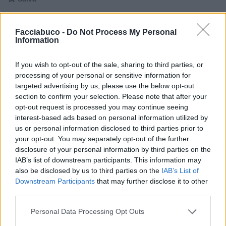
Kiko
:
Azz
Facciabuco -
Do Not Process My Personal
Information
1
20 Maggio 2018 alle ore 17:29
·
Ti stimo
·
Rispondi
If you wish to opt-out of the sale, sharing to third parties, or
processing of your personal or sensitive information for
DockPsy
:
Molto bella..amo il mare...🙂
targeted advertising by us, please use the below opt-out
1
section to confirm your selection. Please note that after your
20 Maggio 2018 alle ore 17:32
opt-out request is processed you may continue seeing
·
Ti stimo
·
Rispondi
interest-based ads based on personal information utilized by
us or personal information disclosed to third parties prior to
cavaonde
:
your opt-out. You may separately opt-out of the further
disclosure of your personal information by third parties on the
IAB’s list of downstream participants. This information may
also be disclosed by us to third parties on the
IAB’s List of
Downstream Participants
that may further disclose it to other
third parties.
Personal Data Processing Opt Outs