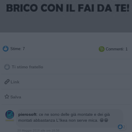
Stime: 7
Commenti: 1

Ti stimo fratello

Link

Salva
pierosoft
:
ce ne sono delle già montate e dei già
montati abbastanza L'Ikea non serve mica. 😁😁
2
20 Maggio 2018 alle ore 16:58