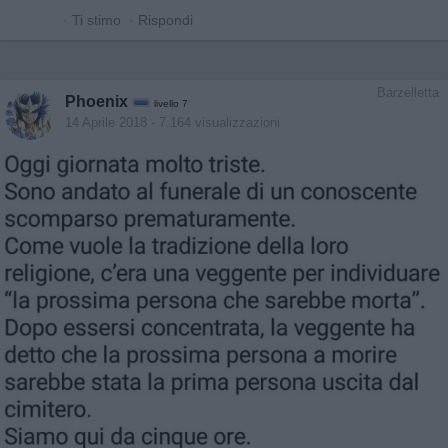
·
Ti stimo
·
Rispondi
Barzelletta
Phoenix
livello 7
14 Aprile 2018
- 7.164 visualizzazioni