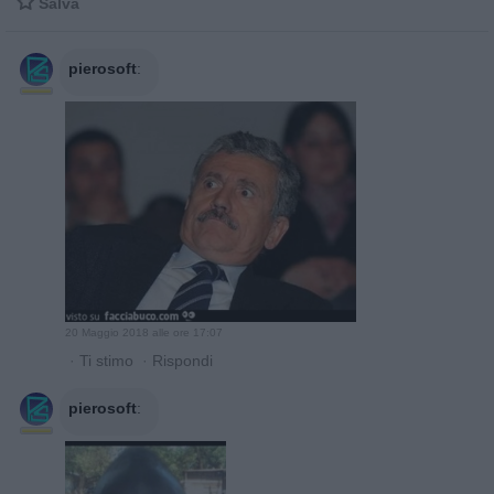

Salva
pierosoft
:
20 Maggio 2018 alle ore 17:07
·
Ti stimo
·
Rispondi
pierosoft
: