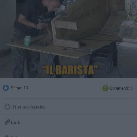
Stime: 10
Commenti: 3

Ti stimo fratello

Link