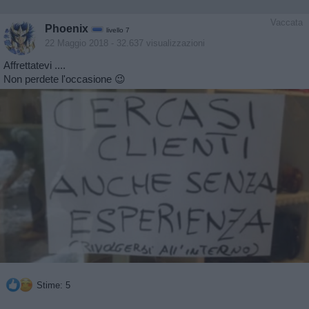
Vaccata
Phoenix
livello 7
22 Maggio 2018
- 32.637 visualizzazioni
Affrettatevi ....
Non perdete l'occasione 😉
Stime: 5