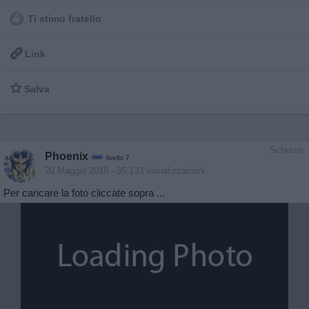
Ti stimo fratello

Link

Salva
Scherzo
Phoenix
livello 7
20 Maggio 2018
- 35.133 visualizzazioni
Per caricare la foto cliccate sopra ...