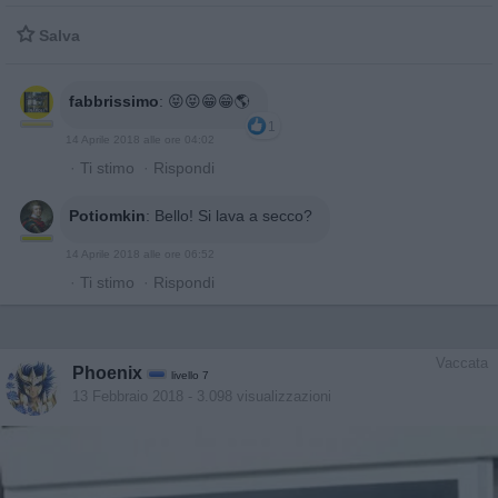

Salva
fabbrissimo
:
😝😝😁😁🌎
1
14 Aprile 2018 alle ore 04:02
·
Ti stimo
·
Rispondi
Potiomkin
:
Bello! Si lava a secco?
14 Aprile 2018 alle ore 06:52
·
Ti stimo
·
Rispondi
Vaccata
Phoenix
livello 7
13 Febbraio 2018
- 3.098 visualizzazioni