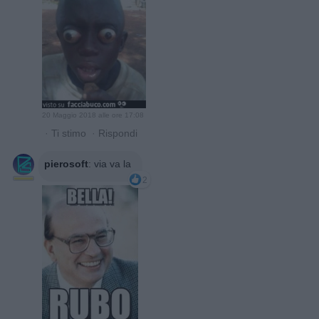
20 Maggio 2018 alle ore 17:08
·
Ti stimo
·
Rispondi
pierosoft
:
via va la
2