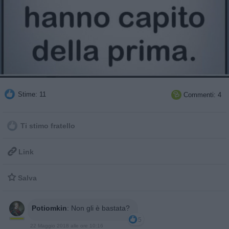
Stime: 11
Commenti: 4

Ti stimo fratello

Link

Salva
Potiomkin
:
Non gli è bastata?
5
22 Maggio 2018 alle ore 10:16