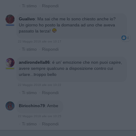
·
Ti stimo
·
Rispondi
Gualivo
:
Ma sai che me lo sono chiesto anche io?
Un giorno ho posto la domanda ad uno che aveva
passato la terza!
4
22 Maggio 2018 alle ore 10:17
·
Ti stimo
·
Rispondi
andirondella86
:
é un' emozione che non puoi capire,
avere sempre qualcuno a disposizione contro cui
urlare...troppo bello
22 Maggio 2018 alle ore 10:22
·
Ti stimo
·
Rispondi
Biricchino79
:
Ambe
22 Maggio 2018 alle ore 10:25
·
Ti stimo
·
Rispondi