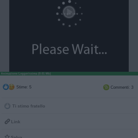
Animazione Leggerissima (0.01 Mb)
Stime: 5
Commenti: 3

Ti stimo fratello

Link

Salva