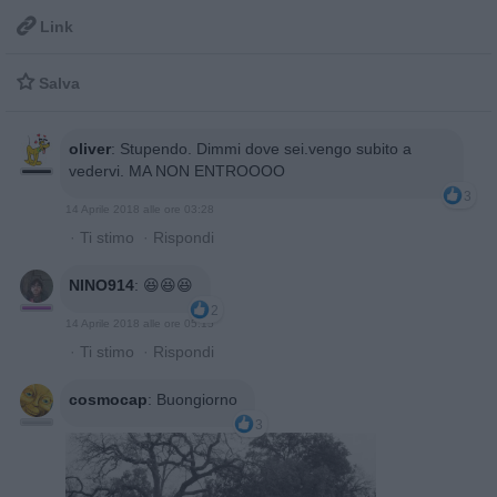

Link

Salva
oliver
:
Stupendo. Dimmi dove sei.vengo subito a
vedervi. MA NON ENTROOOO
3
14 Aprile 2018 alle ore 03:28
·
Ti stimo
·
Rispondi
NINO914
:
😆😆😆
2
14 Aprile 2018 alle ore 05:15
·
Ti stimo
·
Rispondi
cosmocap
:
Buongiorno
3