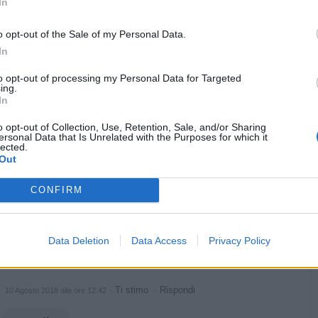
In
o opt-out of the Sale of my Personal Data.
In
Animazione Leggerissima (0.08 Mb)
to opt-out of processing my Personal Data for Targeted
·
Ti stimo
·
Rispondi
10 Agosto 2018 alle ore 12:36
ing.
In
Venusia72
:
o opt-out of Collection, Use, Retention, Sale, and/or Sharing
3
ersonal Data that Is Unrelated with the Purposes for which it
lected.
Out
CONFIRM
Data Deletion
Data Access
Privacy Policy
·
Ti stimo
·
Rispondi
10 Agosto 2018 alle ore 12:42