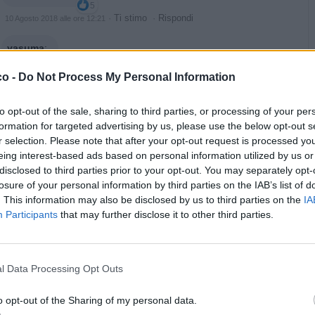
5
·
Ti stimo
·
Rispondi
10 Agosto 2018 alle ore 12:21
yasuma
:
7
co -
Do Not Process My Personal Information
to opt-out of the sale, sharing to third parties, or processing of your per
formation for targeted advertising by us, please use the below opt-out s
r selection. Please note that after your opt-out request is processed y
eing interest-based ads based on personal information utilized by us or
disclosed to third parties prior to your opt-out. You may separately opt-
losure of your personal information by third parties on the IAB’s list of
. This information may also be disclosed by us to third parties on the
IA
Participants
that may further disclose it to other third parties.
·
Ti stimo
·
Rispondi
10 Agosto 2018 alle ore 12:22
hamilton89
:
3
l Data Processing Opt Outs
o opt-out of the Sharing of my personal data.