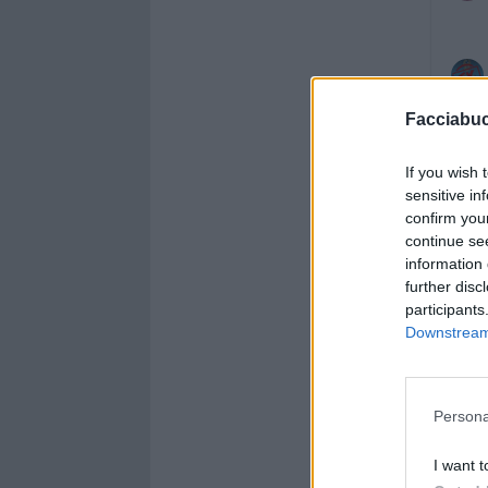
Facciabu
If you wish 
sensitive in
confirm you
continue se
information 
further disc
participants
Downstream 
Persona
I want t