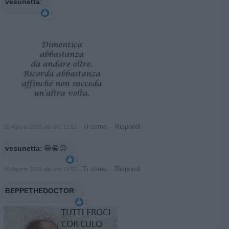
vesunetta
:
1
·
Ti stimo
·
Rispondi
10 Agosto 2018 alle ore 12:52
vesunetta
:
😁😁😉
1
·
Ti stimo
·
Rispondi
10 Agosto 2018 alle ore 12:52
BEPPETHEDOCTOR
:
1