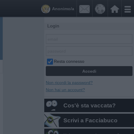


Anonimo/a
Login
Resta connesso
Non ricordi la password?
Non hai un account?
Cos'è sta vaccata?
Scrivi a Facciabuco