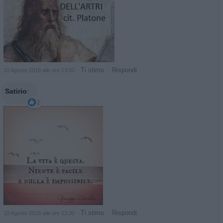
·
Ti stimo
·
Rispondi
10 Agosto 2018 alle ore 13:02
Satirio
:
2
·
Ti stimo
·
Rispondi
10 Agosto 2018 alle ore 13:30