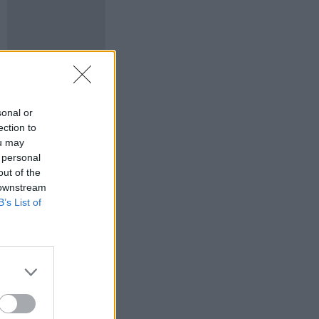
sonal or
ection to
ou may
 personal
out of the
 downstream
B’s List of