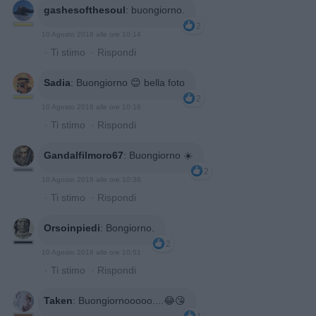
gashesofthesoul
:
buongiorno.
2
10 Agosto 2018 alle ore 10:14
·
Ti stimo
·
Rispondi
Sadia
:
Buongiorno 😊 bella foto
2
10 Agosto 2018 alle ore 10:16
·
Ti stimo
·
Rispondi
Gandalfilmoro67
:
Buongiorno ☀️
2
10 Agosto 2018 alle ore 10:36
·
Ti stimo
·
Rispondi
Orsoinpiedi
:
Bongiorno.
2
10 Agosto 2018 alle ore 10:51
·
Ti stimo
·
Rispondi
Taken
:
Buongiornooooo....😂😘