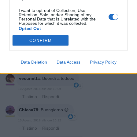
I want to opt-out of Collection, Use,
Retention, Sale, and/or Sharing of my
Personal Data that Is Unrelated with the
Purposes for which it was collected.
Opted Out
CONFIRM
10 Agosto 2018 alle ore 10:04
Data Deletion
Data Access
Privacy Policy
·
Ti stimo
·
Rispondi
vesunetta
:
Buondì a todooo
2
10 Agosto 2018 alle ore 10:05
·
Ti stimo
·
Rispondi
Chicca78
:
Buongiorno 😊
2
10 Agosto 2018 alle ore 10:12
·
Ti stimo
·
Rispondi