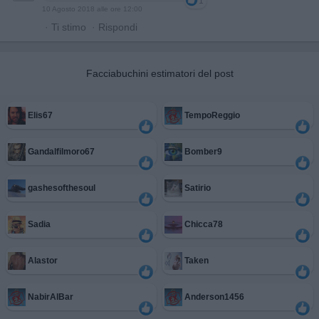
1
10 Agosto 2018 alle ore 12:00
·
Ti stimo
·
Rispondi
Facciabuchini estimatori del post
Elis67
TempoReggio
Gandalfilmoro67
Bomber9
gashesofthesoul
Satirio
Sadia
Chicca78
Alastor
Taken
NabirAlBar
Anderson1456