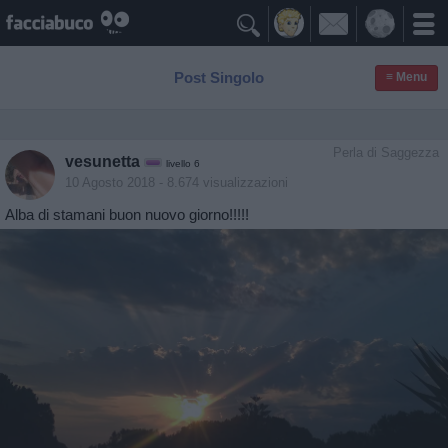

Post Singolo
≡ Menu
Perla di Saggezza
vesunetta
livello 6
10 Agosto 2018
- 8.674 visualizzazioni
Alba di stamani buon nuovo giorno!!!!!