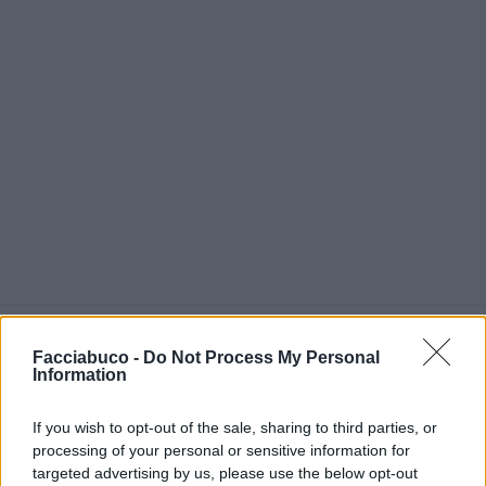
Elis67
:
Buongiorno Vesunetta
ma che
Facciabuco -
Do Not Process My Personal
meraviglia 😍😎
Information
3
10 Agosto 2018 alle ore 09:56
If you wish to opt-out of the sale, sharing to third parties, or
·
Ti stimo
·
Rispondi
processing of your personal or sensitive information for
targeted advertising by us, please use the below opt-out
Anderson1456
:
Buongiorno