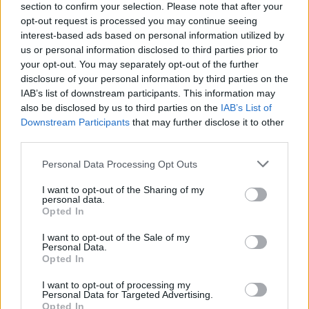
section to confirm your selection. Please note that after your
2
10 Agosto 2018 alle ore 09:56
opt-out request is processed you may continue seeing
·
Ti stimo
·
Rispondi
interest-based ads based on personal information utilized by
us or personal information disclosed to third parties prior to
your opt-out. You may separately opt-out of the further
Satirio
:
Buongiorno
disclosure of your personal information by third parties on the
2
10 Agosto 2018 alle ore 09:59
IAB’s list of downstream participants. This information may
·
Ti stimo
·
Rispondi
also be disclosed by us to third parties on the
IAB’s List of
Downstream Participants
that may further disclose it to other
Bomber9
:
Buongiorno
third parties.
2
10 Agosto 2018 alle ore 10:04
Personal Data Processing Opt Outs
·
Ti stimo
·
Rispondi
I want to opt-out of the Sharing of my
personal data.
NabirAlBar
:
Buongiorno
Opted In
4
10 Agosto 2018 alle ore 10:04
I want to opt-out of the Sale of my
Personal Data.
·
Ti stimo
·
Rispondi
Opted In
BoboDylan
:
I want to opt-out of processing my
3
Personal Data for Targeted Advertising.
Opted In