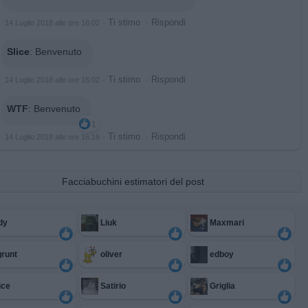
·
Ti stimo
·
Rispondi
14 Luglio 2018 alle ore 16:02
Slice
:
Benvenuto
·
Ti stimo
·
Rispondi
14 Luglio 2018 alle ore 16:02
WTF
:
Benvenuto
1
·
Ti stimo
·
Rispondi
14 Luglio 2018 alle ore 16:16
Facciabuchini estimatori del post
dy
Liuk
Maxmari
runt
oliver
edboy
ice
Satirio
Griglia