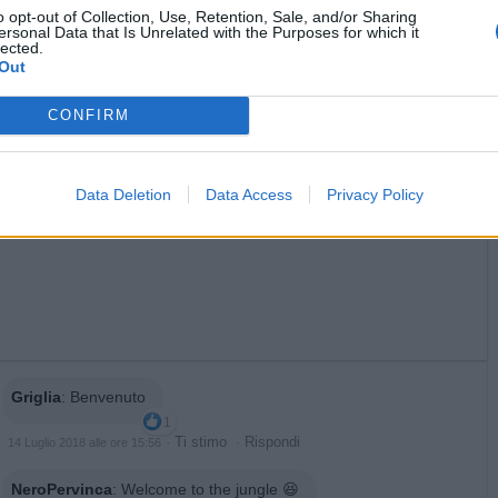
o opt-out of Collection, Use, Retention, Sale, and/or Sharing
licità
ersonal Data that Is Unrelated with the Purposes for which it
lected.
Out
CONFIRM
Data Deletion
Data Access
Privacy Policy
Griglia
:
Benvenuto
1
·
Ti stimo
·
Rispondi
14 Luglio 2018 alle ore 15:56
NeroPervinca
:
Welcome to the jungle 😆