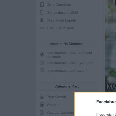
Crea Citazione
Generatore di SMS
Crea Finta Lapide
Tutti i Generatori
Vaccate da Mostrare
non mostrare post a sfondo
sessuale
non mostrare video youtube
non mostrare animazioni
Categorie Post
Post Salvati
Facciabu
Vaccate
Vaccate Erotiche
If you wish 