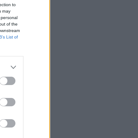
ection to
ou may
 personal
out of the
 downstream
B’s List of