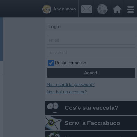


Anonimo/a
Login
Resta connesso
Non ricordi la password?
Non hai un account?
Cos'è sta vaccata?
Scrivi a Facciabuco