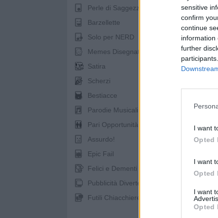
sensitive in
Perle di Saggezza
confirm you
Barzellette
continue se
Solo per NERD
information 
further disc
Memes Disegnati
participants
Satira
Downstream 
Scherzi
Bestiacce
Persona
Parodie Musicali
Pari Opportunità
I want t
Assurdo!
Opted 
Epic Fail
I want t
Felici e Dementi
Opted 
St
Pubblicità Divertenti
I want 
Futili Chiacchiere
Advertis
Opted 