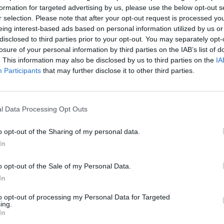
formation for targeted advertising by us, please use the below opt-out s
r selection. Please note that after your opt-out request is processed y
eing interest-based ads based on personal information utilized by us or
disclosed to third parties prior to your opt-out. You may separately opt-
losure of your personal information by third parties on the IAB’s list of
. This information may also be disclosed by us to third parties on the
IA
Participants
that may further disclose it to other third parties.
l Data Processing Opt Outs
o opt-out of the Sharing of my personal data.
In
o opt-out of the Sale of my Personal Data.
In
ime: 13
Commenti: 4

to opt-out of processing my Personal Data for Targeted
ing.


In
Ti stimo fratello
Link
Salva