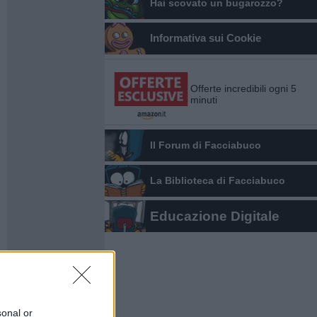
Hai scovato un bugarozzo?
Informativa sui Cookie
Offerte incredibili ogni 5
minuti
Il Forum di Facciabuco
La Biblioteca di Facciabuco
Educazione Digitale
sonal or