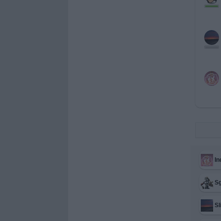
In
Sg
Sl