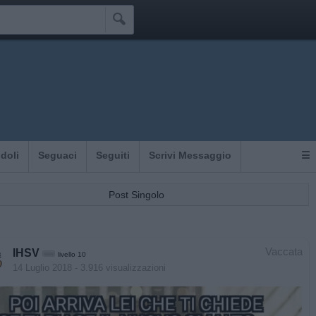

Idoli
Seguaci
Seguiti
Scrivi Messaggio
☰
Post Singolo
Vaccata
IHSV
livello 10
14 Luglio 2018
- 3.916 visualizzazioni