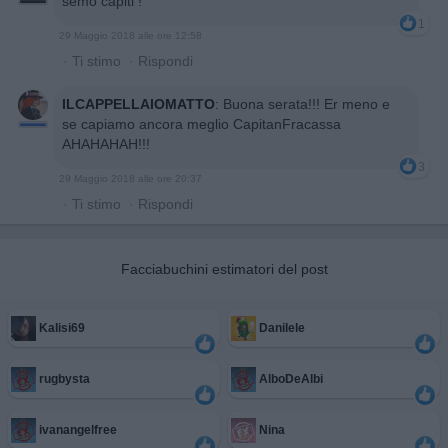
semo capiti !
1
29 Maggio 2018 alle ore 12:58
·
Ti stimo
·
Rispondi
ILCAPPELLAIOMATTO
:
Buona serata!!! Er meno e
se capiamo ancora meglio CapitanFracassa
AHAHAHAH!!!
3
29 Maggio 2018 alle ore 20:37
·
Ti stimo
·
Rispondi
Facciabuchini estimatori del post
Kalisi69
Danilele
rugbysta
AlboDeAlbi
ivanangelfree
Nina