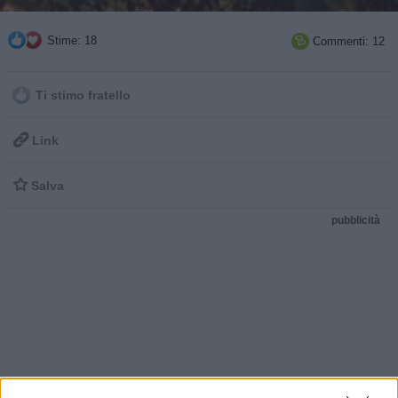
Stime: 18
Commenti: 12

Ti stimo fratello

Link

Salva
pubblicità