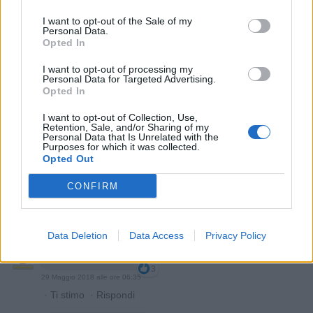
·
Ti stimo
·
Rispondi
I want to opt-out of the Sale of my
Personal Data.
danileone
:
Buondì
Opted In
5
29 Maggio 2018 alle ore 06:12
I want to opt-out of processing my
·
Personal Data for Targeted Advertising.
Ti stimo
·
Rispondi
Opted In
Nina
:
Buongiorno cappellaio
I want to opt-out of Collection, Use,
4
Retention, Sale, and/or Sharing of my
29 Maggio 2018 alle ore 06:25
Personal Data that Is Unrelated with the
Purposes for which it was collected.
·
Ti stimo
·
Rispondi
Opted Out
Bobygi
:
Buongiorno
CONFIRM
4
29 Maggio 2018 alle ore 06:25
·
Ti stimo
·
Rispondi
Data Deletion
Data Access
Privacy Policy
Sadia
:
Buongiorno 😊
3
29 Maggio 2018 alle ore 06:35
·
Ti stimo
·
Rispondi