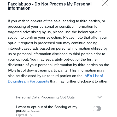
Facciabuco -
Do Not Process My Personal
Information
If you wish to opt-out of the sale, sharing to third parties, or
processing of your personal or sensitive information for
targeted advertising by us, please use the below opt-out
section to confirm your selection. Please note that after your
opt-out request is processed you may continue seeing
interest-based ads based on personal information utilized by
us or personal information disclosed to third parties prior to
your opt-out. You may separately opt-out of the further
disclosure of your personal information by third parties on the
IAB’s list of downstream participants. This information may
also be disclosed by us to third parties on the
IAB’s List of
pierosoft
:
Buongiorno 😀😀
Downstream Participants
that may further disclose it to other
7
third parties.
29 Maggio 2018 alle ore 05:53
·
Ti stimo
·
Rispondi
Personal Data Processing Opt Outs
Kobra03
:
Buongiorno
I want to opt-out of the Sharing of my
6
personal data.
29 Maggio 2018 alle ore 06:05
Opted In