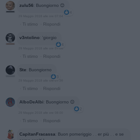
zulu56
:
Buongiorno 😊
4
29 Maggio 2018 alle ore 07:04
·
Ti stimo
·
Rispondi
v3ntolino
:
‘giorgio
4
29 Maggio 2018 alle ore 07:06
·
Ti stimo
·
Rispondi
Ste
:
Buongiorno
3
29 Maggio 2018 alle ore 07:36
·
Ti stimo
·
Rispondi
AlboDeAlbi
:
Buongiorno 😊
2
29 Maggio 2018 alle ore 08:00
·
Ti stimo
·
Rispondi
CapitanFracassa
:
Buon pomeriggio . . er più . . e se